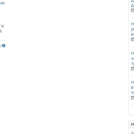
ия
д
Н
 в
у
д
в
е)
Н
з
т
Н
в
ч
Н
Х