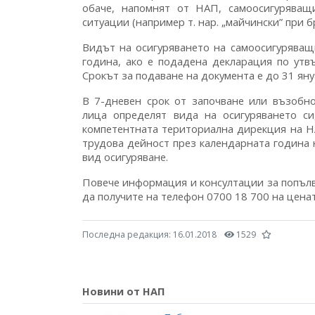
обаче, напомнят от НАП, самоосигуряващ
ситуации (например т. нар. „майчински” при 
Видът на осигуряването на самоосигуряващ
година, ако е подадена декларация по ут
Срокът за подаване на документа е до 31 яну
В 7-дневен срок от започване или възобн
лица определят вида на осигуряването с
компетентната териториална дирекция на Н
трудова дейност през календарната година 
вид осигуряване.
Повече информация и консултации за попъл
да получите на телефон 0700 18 700 на ценат
Последна редакция:
16.01.2018
1529
Новини от НАП