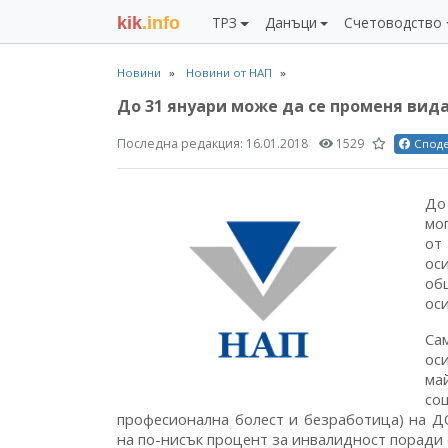
kik
.info
ТРЗ
Данъци
Счетоводство
Новини
Новини от НАП
До 31 януари може да се променя вида
Последна редакция:
16.01.2018
1529
Спод
До
мо
от
ос
об
ос
Са
ос
ма
со
професионална болест и безработица) на ДО
на по-нисък процент за инвалидност поради о