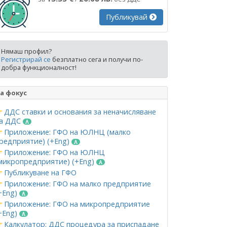
Публикувай
Нямаш профил?
Регистрирай се
безплатно сега и получи по-
добра функционалност!
а фокус
ДДС ставки и основания за неначисляване
а ДДС
Приложение: ГФО на ЮЛНЦ (малко
редприятие) (+Eng)
Приложение: ГФО на ЮЛНЦ
микропредприятие) (+Eng)
Публикуване на ГФО
Приложение: ГФО на малко предприятие
+Eng)
Приложение: ГФО на микропредприятие
+Eng)
Калкулатор: ДДС процедура за приспадане