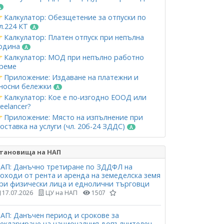
Калкулатор: Обезщетение за отпуски по
л.224 КТ
Калкулатор: Платен отпуск при непълна
одина
Калкулатор: МОД при непълно работно
реме
Приложение: Издаване на платежни и
носни бележки
Калкулатор: Кое е по-изгодно ЕООД или
reelancer?
Приложение: Място на изпълнение при
оставка на услуги (чл. 20б-24 ЗДДС)
тановища на НАП
АП: Данъчно третиране по ЗДДФЛ на
оходи от рента и аренда на земеделска земя
ри физически лица и еднолични търговци
17.07.2026
ЦУ на НАП
1507
АП: Данъчен период и срокове за
еклариране на националния допълнителен