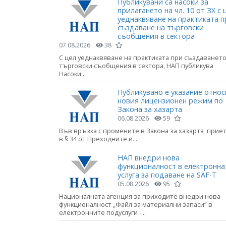
Публикувани са насоки за
прилагането на чл. 10 от ЗХ с 
уеднаквяване на практиката п
създаване на търговски
съобщения в сектора
07.08.2026
38
С цел уеднаквяване на практиката при създаването
търговски съобщения в сектора, НАП публикува
Насоки...
Публикувано е указание относ
новия лицензионен режим по
Закона за хазарта
06.08.2026
59
Във връзка с промените в Закона за хазарта прие
в § 34 от Преходните и...
НАП внедри нова
функционалност в електронна
услуга за подаване на SAF-T
05.08.2026
95
Националната агенция за приходите внедри нова
функционалност „Файл за материални запаси“ в
електронните подуслуги -...