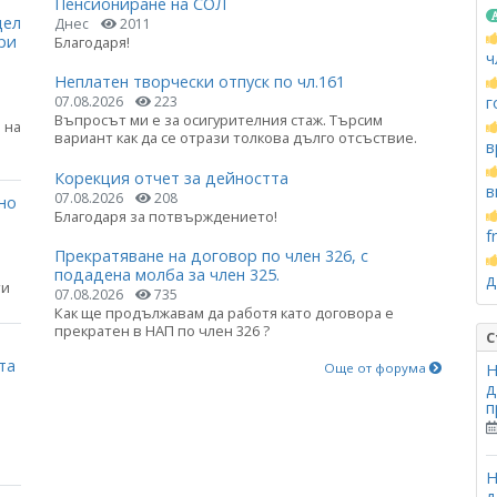
Пенсиониране на СОЛ
цел
Днес
2011
ри
Благодаря!
ч
Неплатен творчески отпуск по чл.161
г
07.08.2026
223
Въпросът ми е за осигурителния стаж. Търсим
 на
вариант как да се отрази толкова дълго отсъствие.
в
Корекция отчет за дейността
в
07.08.2026
208
но
Благодаря за потвърждението!
f
Прекратяване на договор по член 326, с
подадена молба за член 325.
д
ти
07.08.2026
735
Как ще продължавам да работя като договора е
прекратен в НАП по член 326 ?
С
та
Още от форума
Н
д
п
Н
д