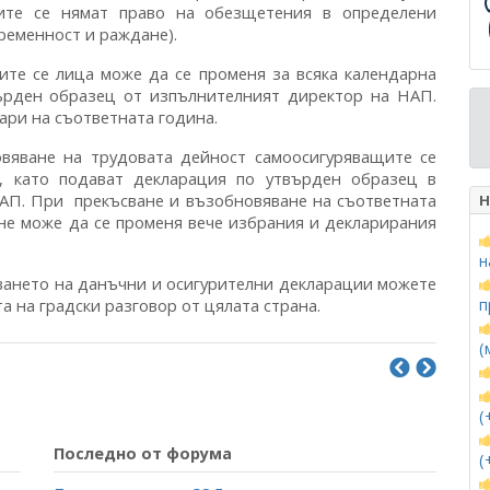
ите се нямат право на обезщетения в определени
бременност и раждане).
ите се лица може да се променя за всяка календарна
върден образец от изпълнителният директор на НАП.
ари на съответната година.
овяване на трудовата дейност самоосигуряващите се
и, като подават декларация по утвърден образец в
АП. При прекъсване и възобновяване на съответната
Н
не може да се променя вече избрания и декларирания
н
ването на данъчни и осигурителни декларации можете
а на градски разговор от цялата страна.
п
(
(
Последно от форума
(