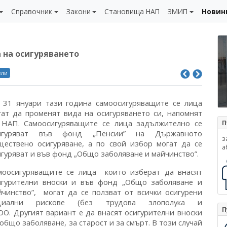
Справочник
Закони
Становища НАП
ЗМИП
Новин
 на осигуряването
ели
 31 януари тази година самоосигуряващите се лица
гат да променят вида на осигуряването си, напомнят
 НАП. Самоосигуряващите се лица задължително се
П
игуряват във фонд „Пенсии” на Държавното
з
ществено осигуряване, а по свой избор могат да се
а
игуряват и във фонд „Общо заболяване и майчинство”.
моосигуряващите се лица които изберат да внасят
игурителни вноски и във фонд „Общо заболяване и
йчинство”, могат да се ползват от всички осигурени
циални рискове (без трудова злополука и
П
О. Другият вариант е да внасят осигурителни вноски
бщо заболяване, за старост и за смърт. В този случай