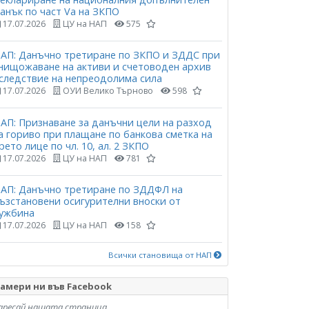
анък по част Vа на ЗКПО
17.07.2026
ЦУ на НАП
575
АП: Данъчно третиране по ЗКПО и ЗДДС при
нищожаване на активи и счетоводен архив
следствие на непреодолима сила
17.07.2026
ОУИ Велико Търново
598
АП: Признаване за данъчни цели на разход
а гориво при плащане по банкова сметка на
рето лице по чл. 10, ал. 2 ЗКПО
17.07.2026
ЦУ на НАП
781
АП: Данъчно третиране по ЗДДФЛ на
ъзстановени осигурителни вноски от
ужбина
17.07.2026
ЦУ на НАП
158
Всички становища от НАП
амери ни във Facebook
аресай нашата страница