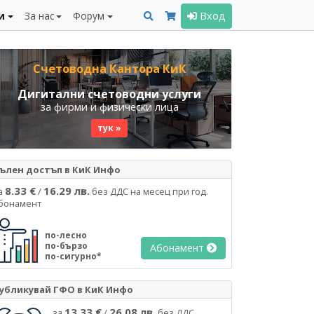
и
За нас
Форум
Вход
Счетоводна Кантора КиК
Дигитални счетоводни услуги
за фирми и физически лица
тук »
ълен достъп в КиК Инфо
8.33 €
16.29 лв.
а
/
без ДДС на месец при год.
бонамент
по-лесно
по-бързо
Абонамент
по-сигурно*
убликувай ГФО в КиК Инфо
13.33 €
26.08 лв.
за
/
без ДДС