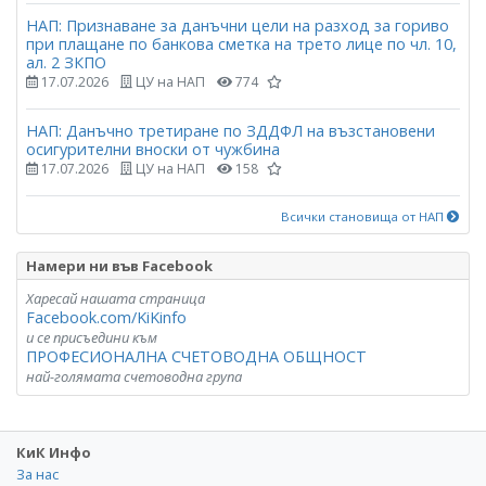
НАП: Признаване за данъчни цели на разход за гориво
при плащане по банкова сметка на трето лице по чл. 10,
ал. 2 ЗКПО
17.07.2026
ЦУ на НАП
774
НАП: Данъчно третиране по ЗДДФЛ на възстановени
осигурителни вноски от чужбина
17.07.2026
ЦУ на НАП
158
Всички становища от НАП
Намери ни във Facebook
Харесай нашата страница
Facebook.com/KiKinfo
и се присъедини към
ПРОФЕСИОНАЛНА СЧЕТОВОДНА ОБЩНОСТ
най-голямата счетоводна група
КиК Инфо
За нас