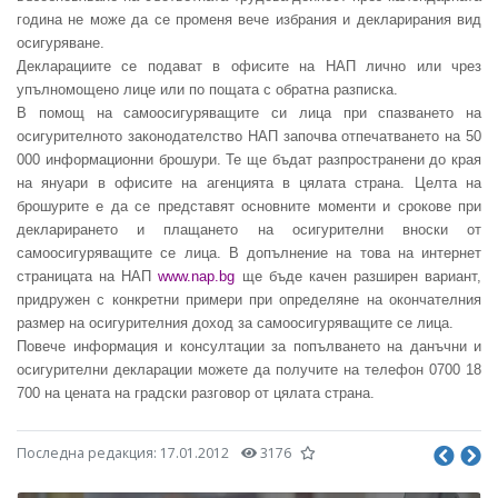
година
не може да се променя вече избрания и декларирания вид
осигуряване.
Декларациите се подават в офисите на НАП лично или чрез
упълномощено лице или по пощата с обратна разписка.
В помощ на самоосигуряващите си лица при спазването на
осигурителното законодателство НАП започва отпечатването на 50
000 информационни брошури. Те ще бъдат разпространени до края
на януари в офисите на агенцията в цялата страна. Целта на
брошурите е да се представят основните моменти и срокове при
декларирането и плащането на осигурителни вноски от
самоосигуряващите се лица.
В допълнение на това на интернет
страницата на НАП
www.nap.bg
ще бъде качен разширен вариант,
придружен с конкретни примери при определяне на окончателния
размер на осигурителния доход за самоосигуряващите се лица
.
Повече информация и консултации за попълването на данъчни и
осигурителни декларации можете да получите на телефон 0700 18
700 на цената на градски разговор от цялата страна.
Последна редакция:
17.01.2012
3176