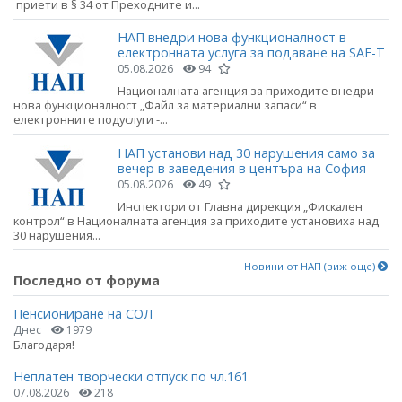
приети в § 34 от Преходните и...
НАП внедри нова функционалност в
електронната услуга за подаване на SAF-T
05.08.2026
94
Националната агенция за приходите внедри
нова функционалност „Файл за материални запаси“ в
електронните подуслуги -...
НАП установи над 30 нарушения само за
вечер в заведения в центъра на София
05.08.2026
49
Инспектори от Главна дирекция „Фискален
контрол“ в Националната агенция за приходите установиха над
30 нарушения...
Новини от НАП (виж още)
Последно от форума
Пенсиониране на СОЛ
Днес
1979
Благодаря!
Неплатен творчески отпуск по чл.161
07.08.2026
218