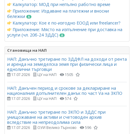
Калкулатор: МОД при непълно работно време
Приложение: Издаване на платежни и вносни
бележки
Калкулатор: Кое е по-изгодно ЕООД или freelancer?
Приложение: Място на изпълнение при доставка на
услуги (чл. 20б-24 ЗДДС)
Становища на НАП
НАП: Данъчно третиране по ЗДДФЛ на доходи от рента
и аренда на земеделска земя при физически лица и
еднолични търговци
17.07.2026
ЦУ на НАП
1505
НАП: Данъчен период и срокове за деклариране на
националния допълнителен данък по част Vа на ЗКПО
17.07.2026
ЦУ на НАП
574
НАП: Данъчно третиране по ЗКПО и ЗДДС при
унищожаване на активи и счетоводен архив
вследствие на непреодолима сила
17.07.2026
ОУИ Велико Търново
596