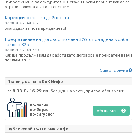
Въпросът ми е за осигурителния стаж. Търсим вариант как да се
отрази толкова дълго отсъствие.
Корекция отчет за дейността
07.08.2026
207
Благодаря за потвърждението!
Прекратяване на договор по член 326, с подадена молба
за член 325.
07.08.2026
729
Как ще продължавам да работя като договора е прекратен в НАП
по член 326 ?
Още от форума
Пълен достъп в КиК Инфо
8.33 €
16.29 лв.
за
/
без ДДС на месец при год. абонамент
по-лесно
по-бързо
Абонамент
по-сигурно*
Публикувай ГФО в КиК Инфо