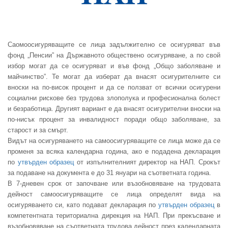
Саомоосигуряващите се лица задължително се осигуряват във
фонд „Пенсии” на Държавното обществено осигуряване, а по свой
избор могат да се осигуряват и във фонд „Общо заболяване и
майчинство”. Те могат да изберат да внасят осигурителните си
вноски на по-висок процент и
да се ползват от всички осигурени
социални рискове без трудова злополука и професионална болест
и безработица. Другият вариант е да внасят осигурителни вноски на
по-нисък процент за инвалидност поради общо заболяване, за
старост и за смърт.
Видът на осигуряването на самоосигуряващите се лица може да се
променя
за всяка календарна година, ако е подадена декларация
по
утвърден образец
от изпълнителният директор на НАП. Срокът
за подаване на документа е до 31 януари на съответната година.
В 7-дневен срок от започване или възобновяване на трудовата
дейност самоосигуряващите се лица определят вида на
осигуряването си, като подават декларация по
утвърден образец
в
компетентната териториална дирекция на НАП. При
прекъсване и
възобновяване на съответната трудова дейност през календарната