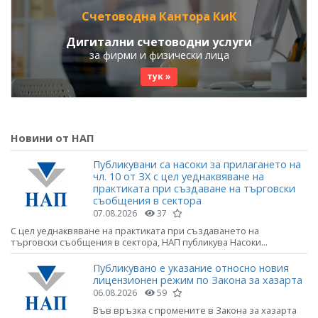
Счетоводна Кантора КиК
Дигитални счетоводни услуги
за фирми и физически лица
тук »
Новини от НАП
Публикувани са насоки за прилагането на
чл. 10 от ЗХ с цел уеднаквяване на
практиката при създаване на търговски
съобщения в сектора
07.08.2026
37
С цел уеднаквяване на практиката при създаването на
търговски съобщения в сектора, НАП публикува Насоки...
Публикувано е указание относно новия
лицензионен режим по Закона за хазарта
06.08.2026
59
Във връзка с промените в Закона за хазарта