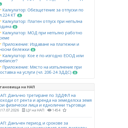
Калкулатор: Обезщетение за отпуски по
л.224 КТ
Калкулатор: Платен отпуск при непълна
одина
Калкулатор: МОД при непълно работно
реме
Приложение: Издаване на платежни и
носни бележки
Калкулатор: Кое е по-изгодно ЕООД или
reelancer?
Приложение: Място на изпълнение при
оставка на услуги (чл. 20б-24 ЗДДС)
тановища на НАП
АП: Данъчно третиране по ЗДДФЛ на
оходи от рента и аренда на земеделска земя
ри физически лица и еднолични търговци
17.07.2026
ЦУ на НАП
1454
АП: Данъчен период и срокове за
еклариране на националния допълнителен