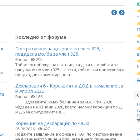
ч
г
Последно от форума
в
но
Прекратяване на договор по член 326, с
в
подадена молба за член 325.
Вчера
295
Той ме освобождава със същата дата на молбата за
f
напускане по член 325 с текста, който съм приложила в
ти
предходния коментар, но н...
д
Декларация 6 - Корекция на ДОД в намаление за
м.Април 2026
та
С
Вчера
186
Здравейте, Имах болничен за м.АПРИЛ 2026
Н
издаден на 03 юни 2026, което наложи корекции по Д1
д
и Д 6 за осигуровките в ...
п
Корекция на декларация по чл.50
05.08.2026
427
Подайте заявление в офиса на НАП по местоживеене
ия
Н
на физическото лице и опишете в него причините,
д