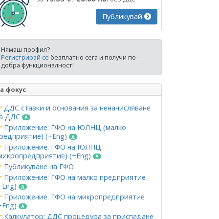
Публикувай
Нямаш профил?
Регистрирай се
безплатно сега и получи по-
добра функционалност!
а фокус
ДДС ставки и основания за неначисляване
а ДДС
Приложение: ГФО на ЮЛНЦ (малко
редприятие) (+Eng)
Приложение: ГФО на ЮЛНЦ
микропредприятие) (+Eng)
Публикуване на ГФО
Приложение: ГФО на малко предприятие
+Eng)
Приложение: ГФО на микропредприятие
+Eng)
Калкулатор: ДДС процедура за приспадане