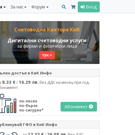
и
За нас
Форум
Вход
Счетоводна Кантора КиК
Дигитални счетоводни услуги
за фирми и физически лица
тук »
ълен достъп в КиК Инфо
8.33 €
16.29 лв.
а
/
без ДДС на месец при год.
бонамент
по-лесно
по-бързо
Абонамент
по-сигурно*
убликувай ГФО в КиК Инфо
13.33 €
26.08 лв.
за
/
без ДДС