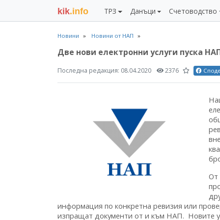
kik
.info
ТРЗ
Данъци
Счетоводство
Новини
Новини от НАП
Две нови електронни услуги пуска НА
Последна редакция:
08.04.2020
2376
Спод
На
ел
об
ре
вн
кв
бр
От
пр
дру
информация по конкретна ревизия или провер
изпращат документи от и към НАП. Новите у