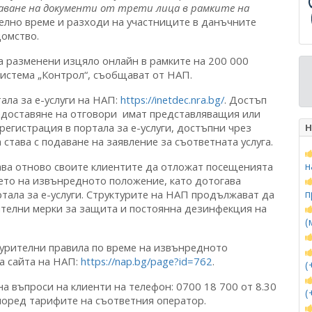
аване на документи от трети лица в рамките на
елно време и разходи на участниците в данъчните
омство.
са разменени изцяло онлайн в рамките на 200 000
истема „Контрол“, съобщават от НАП.
ала за е-услуги на НАП:
https://inetdec.nra.bg/
. Достъп
редоставяне на отговори имат представляващия или
егистрация в портала за е-услуги, достъпни чрез
Н
става с подаване на заявление за съответната услуга.
ва отново своите клиентите да отложат посещенията
н
ето на извънредното положение, като дотогава
ртала за е-услуги. Структурите на НАП продължават да
п
ителни мерки за защита и постоянна дезинфекция на
(
рителни правила по време на извънредното
а сайта на НАП:
https://nap.bg/page?id=762
.
(
 въпроси на клиенти на телефон: 0700 18 700 от 8.30
(
според тарифите на съответния оператор.