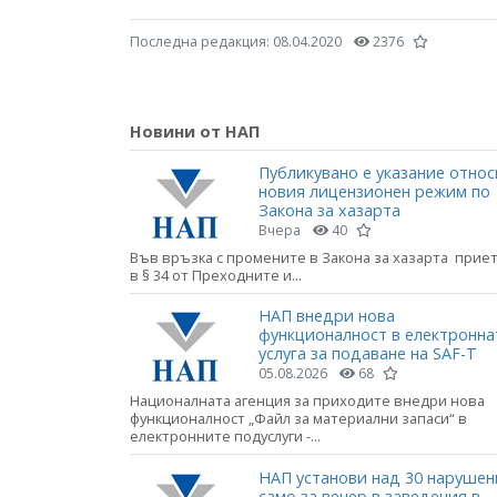
Последна редакция:
08.04.2020
2376
Новини от НАП
Публикувано е указание относ
новия лицензионен режим по
Закона за хазарта
Вчера
40
Във връзка с промените в Закона за хазарта прие
в § 34 от Преходните и...
НАП внедри нова
функционалност в електронна
услуга за подаване на SAF-T
05.08.2026
68
Националната агенция за приходите внедри нова
функционалност „Файл за материални запаси“ в
електронните подуслуги -...
НАП установи над 30 нарушен
само за вечер в заведения в