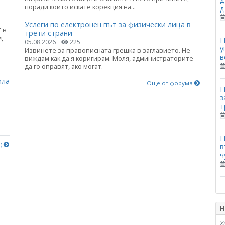
поради които искате корекция на...
д
Услеги по електронен път за физически лица в
 в
трети страни
д
Н
05.08.2026
225
у
Извинете за правописната грешка в заглавието. Не
в
виждам как да я коригирам. Моля, администраторите
а
да го оправят, ако могат.
ила
Още от форума
Н
з
т
Н
е)
в
ч
Н
Х