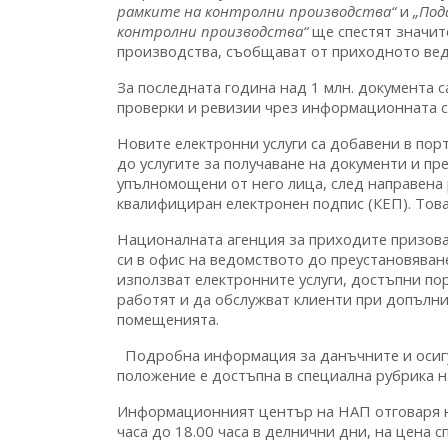
рамките на контролни производства“
и
„Под
контролни производства“
ще спестят значит
производства, съобщават от приходното вед
За последната година над 1 млн. документа 
проверки и ревизии чрез информационната с
Новите електронни услуги са добавени в порт
до услугите за получаване на документи и п
упълномощени от него лица, след направена р
квалифициран електронен подпис (КЕП). Това 
Националната агенция за приходите призова
си в офис на ведомството до преустановяван
използват електронните услуги, достъпни по
работят и да обслужват клиенти при допълн
помещенията.
Подробна информация за данъчните и осигу
положение е достъпна в специална рубрика н
Информационният център на НАП отговаря на
часа до 18.00 часа в делнични дни, на цена 