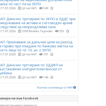
анък по част Vа на ЗКПО
17.07.2026
ЦУ на НАП
549
АП: Данъчно третиране по ЗКПО и ЗДДС при
нищожаване на активи и счетоводен архив
следствие на непреодолима сила
17.07.2026
ОУИ Велико Търново
555
АП: Признаване за данъчни цели на разход
а гориво при плащане по банкова сметка на
рето лице по чл. 10, ал. 2 ЗКПО
17.07.2026
ЦУ на НАП
701
АП: Данъчно третиране по ЗДДФЛ на
ъзстановени осигурителни вноски от
ужбина
17.07.2026
ЦУ на НАП
146
Всички становища от НАП
амери ни във Facebook
аресай нашата страница