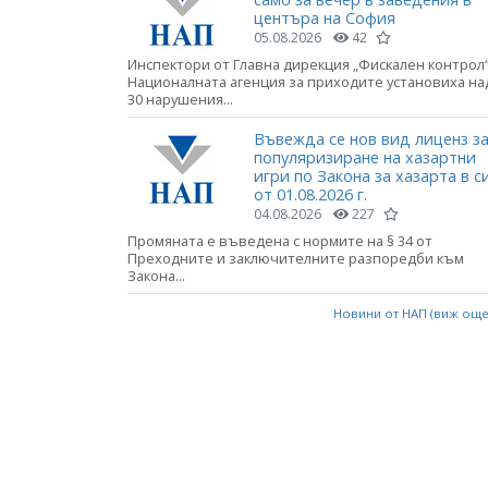
центъра на София
05.08.2026
42
Инспектори от Главна дирекция „Фискален контрол“
Националната агенция за приходите установиха на
30 нарушения...
Въвежда се нов вид лиценз з
популяризиране на хазартни
игри по Закона за хазарта в с
от 01.08.2026 г.
04.08.2026
227
Промяната е въведена с нормите на § 34 от
Преходните и заключителните разпоредби към
Закона...
Новини от НАП (виж ощ