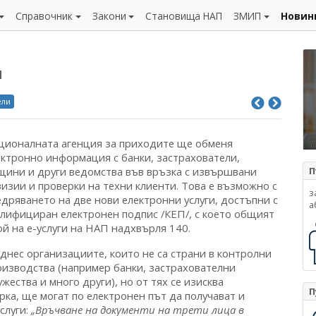
Справочник
Закони
Становища НАП
ЗМИП
Новин
П
ели
ционалната агенция за приходите ще обменя
ектронно информация с банки, застрахователи,
щини и други ведомства във връзка с извършвани
П
визии и проверки на техни клиенти. Това е възможно с
з
едряването на две нови електронни услуги, достъпни с
а
алифициран електронен подпис /КЕП/, с което общият
ой на е-услуги на НАП надхвърля 140.
 днес организациите, които не са страни в контролни
оизводства (например банки, застрахователни
жества и много други), но от тях се изисква
П
ка, ще могат по електронен път да получават и
слуги:
„Връчване на документи на трети лица в