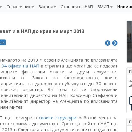
Справочник
Закони
Становища НАП
ЗМИП
Новин
ват и в НАП до края на март 2013
ели
 началото на 2013 г. освен в Агенцията по вписванията
в
34 офиси на НАП
в страната ще могат да се подават
дишните финансови отчети и други документи,
П
исквани от Закона за счетоводството, които
з
едприятията са длъжни да публикуват до 30 юни в
а
рговския регистър. За това са се споразумели
пълнителният директор на НАП Красимир Стефанов и
пълнителният директор на Агенцията по вписванията
иан Митев.
П ще осигури в
своите структури
работни места за
П
то ще приемат документите. Срокът, в който в НАП ще
 2013 г. След тази дата документите ще се подават по