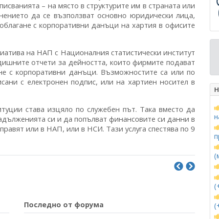
писванията – на място в структурите им в страната или
снението да се възползват основно юридически лица,
облагане с корпоративни данъци на хартия в офисите
иатива на НАП с Националния статистически институт
одишните отчети за дейността, които фирмите подават
не с корпоративни данъци. Възможностите са или по
сани с електронен подпис, или на хартиен носител в
Н
уции става изцяло по служебен път. Така вместо да
н
задълженията си и да попълват финансовите си данни в
равят или в НАП, или в НСИ. Тази услуга спестява по 9
п
(
(
Последно от форума
(