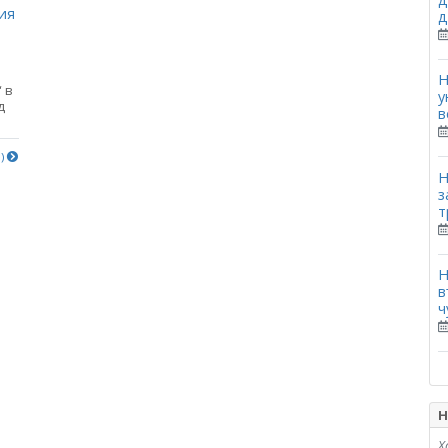
ия
д
Н
 в
у
д
в
е)
Н
з
т
Н
в
ч
Н
Х