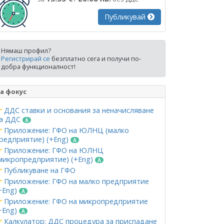
Публикувай
Нямаш профил?
Регистрирай се
безплатно сега и получи по-
добра функционалност!
а фокус
ДДС ставки и основания за неначисляване
а ДДС
Приложение: ГФО на ЮЛНЦ (малко
редприятие) (+Eng)
Приложение: ГФО на ЮЛНЦ
микропредприятие) (+Eng)
Публикуване на ГФО
Приложение: ГФО на малко предприятие
+Eng)
Приложение: ГФО на микропредприятие
+Eng)
Калкулатор: ДДС процедура за приспадане