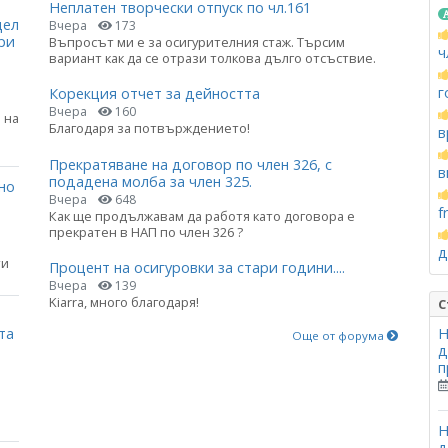
Неплатен творчески отпуск по чл.161
цел
Вчера
173
ри
Въпросът ми е за осигурителния стаж. Търсим
ч
вариант как да се отрази толкова дълго отсъствие.
г
Корекция отчет за дейността
Вчера
160
 на
Благодаря за потвърждението!
в
Прекратяване на договор по член 326, с
в
подадена молба за член 325.
но
Вчера
648
f
Как ще продължавам да работя като договора е
прекратен в НАП по член 326 ?
д
ти
Процент на осигуровки за стари години....
Вчера
139
Kiarra, много благодаря!
С
та
Н
Още от форума
д
п
Н
д