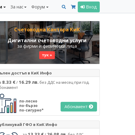
и
За нас
Форум
Вход
Счетоводна Кантора КиК
Дигитални счетоводни услуги
за фирми и физически лица
тук »
ълен достъп в КиК Инфо
8.33 €
16.29 лв.
а
/
без ДДС на месец при год.
бонамент
по-лесно
по-бързо
Абонамент
по-сигурно*
убликувай ГФО в КиК Инфо
13.33 €
26.08 лв.
за
/
без ДДС