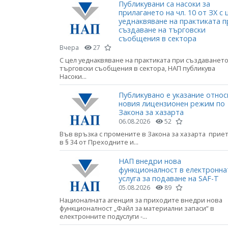
Публикувани са насоки за
прилагането на чл. 10 от ЗХ с 
уеднаквяване на практиката п
създаване на търговски
съобщения в сектора
Вчера
27
С цел уеднаквяване на практиката при създаването
търговски съобщения в сектора, НАП публикува
Насоки...
Публикувано е указание относ
новия лицензионен режим по
Закона за хазарта
06.08.2026
52
Във връзка с промените в Закона за хазарта прие
в § 34 от Преходните и...
НАП внедри нова
функционалност в електронна
услуга за подаване на SAF-T
05.08.2026
89
Националната агенция за приходите внедри нова
функционалност „Файл за материални запаси“ в
електронните подуслуги -...