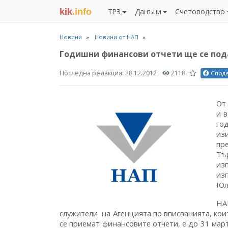
kik
.info
ТРЗ
Данъци
Счетоводство
Новини
Новини от НАП
Годишни финансови отчети ще се пода
Последна редакция:
28.12.2012
2118
Спод
От
и 
го
из
пр
Тъ
из
из
Юл
НА
служители на Агенцията по вписванията, кои
се приемат финансовите отчети, е до 31 март