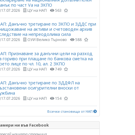
анък по част Vа на ЗКПО
17.07.2026
ЦУ на НАП
563
АП: Данъчно третиране по ЗКПО и ЗДДС при
нищожаване на активи и счетоводен архив
следствие на непреодолима сила
17.07.2026
ОУИ Велико Търново
588
АП: Признаване за данъчни цели на разход
а гориво при плащане по банкова сметка на
рето лице по чл. 10, ал. 2 ЗКПО
17.07.2026
ЦУ на НАП
749
АП: Данъчно третиране по ЗДДФЛ на
ъзстановени осигурителни вноски от
ужбина
17.07.2026
ЦУ на НАП
154
Всички становища от НАП
амери ни във Facebook
аресай нашата страница