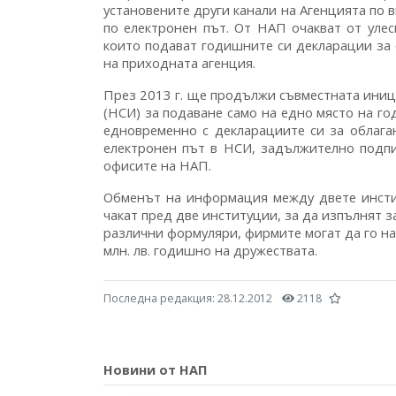
установените други канали на Агенцията по в
по електронен път. От НАП очакват от уле
които подават годишните си декларации за 
на приходната агенция.
През 2013 г. ще продължи съвместната иниц
(НСИ) за подаване само на едно място на г
едновременно с декларациите си за облага
електронен път в НСИ, задължително подпи
офисите на НАП.
Обменът на информация между двете инстит
чакат пред две институции, за да изпълнят 
различни формуляри, фирмите могат да го нап
млн. лв. годишно на дружествата.
Последна редакция:
28.12.2012
2118
Новини от НАП