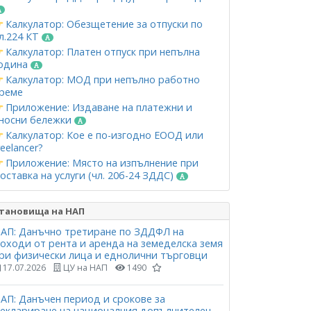
Калкулатор: Обезщетение за отпуски по
л.224 КТ
Калкулатор: Платен отпуск при непълна
одина
Калкулатор: МОД при непълно работно
реме
Приложение: Издаване на платежни и
носни бележки
Калкулатор: Кое е по-изгодно ЕООД или
reelancer?
Приложение: Място на изпълнение при
оставка на услуги (чл. 20б-24 ЗДДС)
тановища на НАП
АП: Данъчно третиране по ЗДДФЛ на
оходи от рента и аренда на земеделска земя
ри физически лица и еднолични търговци
17.07.2026
ЦУ на НАП
1490
АП: Данъчен период и срокове за
еклариране на националния допълнителен