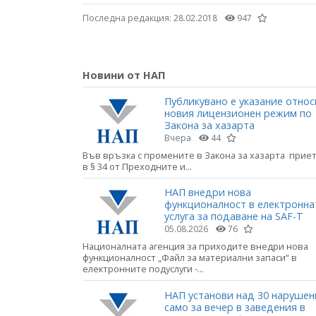
Последна редакция:
28.02.2018
947
Новини от НАП
Публикувано е указание относ
новия лицензионен режим по
Закона за хазарта
Вчера
44
Във връзка с промените в Закона за хазарта прие
в § 34 от Преходните и...
НАП внедри нова
функционалност в електронна
услуга за подаване на SAF-T
05.08.2026
76
Националната агенция за приходите внедри нова
функционалност „Файл за материални запаси“ в
електронните подуслуги -...
НАП установи над 30 нарушен
само за вечер в заведения в