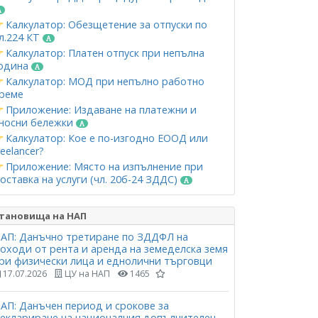
Калкулатор: Обезщетение за отпуски по
л.224 КТ
Калкулатор: Платен отпуск при непълна
одина
Калкулатор: МОД при непълно работно
реме
Приложение: Издаване на платежни и
носни бележки
Калкулатор: Кое е по-изгодно ЕООД или
reelancer?
Приложение: Място на изпълнение при
оставка на услуги (чл. 20б-24 ЗДДС)
тановища на НАП
АП: Данъчно третиране по ЗДДФЛ на
оходи от рента и аренда на земеделска земя
ри физически лица и еднолични търговци
17.07.2026
ЦУ на НАП
1465
АП: Данъчен период и срокове за
еклариране на националния допълнителен