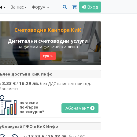
и
За нас
Форум
Вход
Счетоводна Кантора КиК
Дигитални счетоводни услуги
за фирми и физически лица
тук »
ълен достъп в КиК Инфо
8.33 €
16.29 лв.
а
/
без ДДС на месец при год.
бонамент
по-лесно
по-бързо
Абонамент
по-сигурно*
убликувай ГФО в КиК Инфо
13.33 €
26.08 лв.
за
/
без ДДС