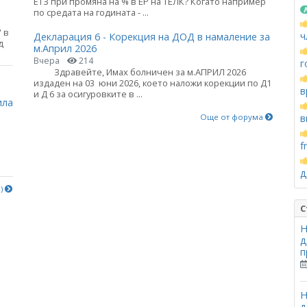
ЕТЗ при промяна на % в ЕР на ТЕЛК? Когато например
по средата на годината - ...
 в
ч
Декларация 6 - Корекция на ДОД в намаление за
д
м.Април 2026
Вчера
214
г
Здравейте, Имах болничен за м.АПРИЛ 2026
а
издаден на 03 юни 2026, което наложи корекции по Д1
в
и Д 6 за осигуровките в ...
ила
Още от форума
в
f
д
е)
С
Н
д
п
Н
д