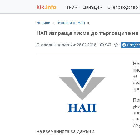
kik
.info
ТРЗ
Данъци
Счетоводство
Новини
Новини от НАП
НАП изпраща писма до търговците на
Последна редакция:
28.02.2018
947
Споде
НА
пи
че
ре
пр
Пр
ун
вн
на
им
на вземанията за данъци.