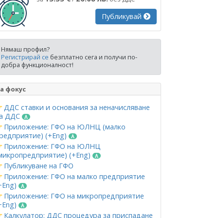
Публикувай
Нямаш профил?
Регистрирай се
безплатно сега и получи по-
добра функционалност!
а фокус
ДДС ставки и основания за неначисляване
а ДДС
Приложение: ГФО на ЮЛНЦ (малко
редприятие) (+Eng)
Приложение: ГФО на ЮЛНЦ
микропредприятие) (+Eng)
Публикуване на ГФО
Приложение: ГФО на малко предприятие
+Eng)
Приложение: ГФО на микропредприятие
+Eng)
Калкулатор: ДДС процедура за приспадане