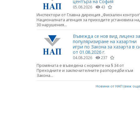
центъра на София
05.08.2026
43
Инспектори от Главна дирекция „Фискален контрол“
Националната агенция за приходите установиха на
30 нарушения...
Въвежда се нов вид лиценз з
популяризиране на хазартни
игри по Закона за хазарта в с
от 01.08.2026 г.
04.08.2026
237
Промяната е въведена с нормите на § 34 от
Преходните и заключителните разпоредби към
Закона...
Новини от НАП (виж ощ