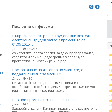
Последно от форума
но
Въпроси за електронна трудова книжка, единен
електронен трудов запис и промените от
01.06.2025 г.
Н
Днес
189216
Аз изтеглих новата версия, за да си проверя файла,
ти
след като и при мен даде грешка в поля 14, за
н
прекратяване. Изтрих ръчно ред...
п
Прекратяване на договор по член 326, с
та
подадена молба за член 325.
Днес
430
(
Цитат на: ak_1313 в Днес в 10:54 " Винаги се
освобождава в работен ден. Конкретно 01.08 не може
или е считано от 31.07 или 03.08...
(
ЕТЗ при промяна в % на ЕР на ТЕЛК
ия
Днес
106
(
Здравейте, колеги! Как практикувате с подаването на