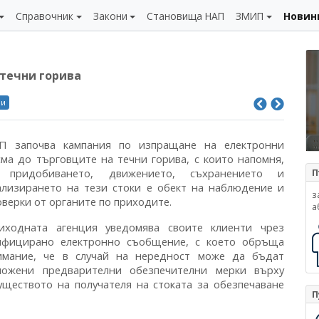
Справочник
Закони
Становища НАП
ЗМИП
Новин
 течни горива
ли
П започва кампания по изпращане на електронни
сма до търговците на течни горива, с които напомня,
 придобиването, движението, съхранението и
П
ализирането на тези стоки е обект на наблюдение и
з
оверки от органите по приходите.
а
иходната агенция уведомява своите клиенти чрез
ифицирано електронно съобщение, с което обръща
имание, че в случай на нередност може да бъдат
ложени предварителни обезпечителни мерки върху
уществото на получателя на стоката за обезпечаване
П