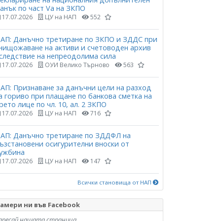
анък по част Vа на ЗКПО
17.07.2026
ЦУ на НАП
552
АП: Данъчно третиране по ЗКПО и ЗДДС при
нищожаване на активи и счетоводен архив
следствие на непреодолима сила
17.07.2026
ОУИ Велико Търново
563
АП: Признаване за данъчни цели на разход
а гориво при плащане по банкова сметка на
рето лице по чл. 10, ал. 2 ЗКПО
17.07.2026
ЦУ на НАП
716
АП: Данъчно третиране по ЗДДФЛ на
ъзстановени осигурителни вноски от
ужбина
17.07.2026
ЦУ на НАП
147
Всички становища от НАП
амери ни във Facebook
аресай нашата страница