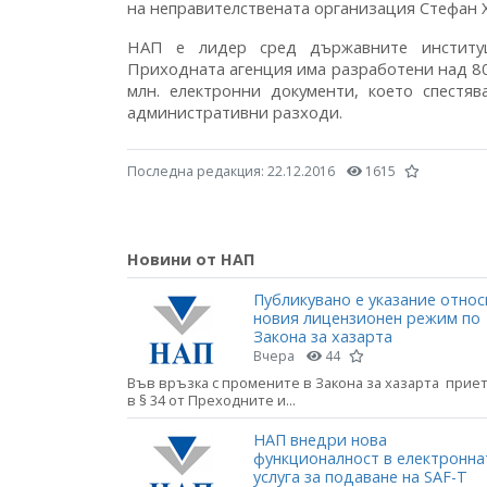
на неправителствената организация Стефан 
НАП е лидер сред държавните институц
Приходната агенция има разработени над 80 
млн. електронни документи, което спестя
административни разходи.
Последна редакция:
22.12.2016
1615
Новини от НАП
Публикувано е указание относ
новия лицензионен режим по
Закона за хазарта
Вчера
44
Във връзка с промените в Закона за хазарта прие
в § 34 от Преходните и...
НАП внедри нова
функционалност в електронна
услуга за подаване на SAF-T