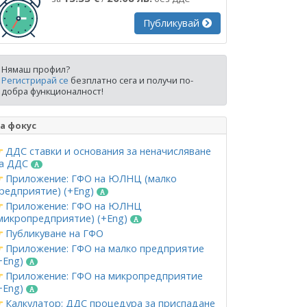
Публикувай
Нямаш профил?
Регистрирай се
безплатно сега и получи по-
добра функционалност!
а фокус
ДДС ставки и основания за неначисляване
а ДДС
Приложение: ГФО на ЮЛНЦ (малко
редприятие) (+Eng)
Приложение: ГФО на ЮЛНЦ
микропредприятие) (+Eng)
Публикуване на ГФО
Приложение: ГФО на малко предприятие
+Eng)
Приложение: ГФО на микропредприятие
+Eng)
Калкулатор: ДДС процедура за приспадане