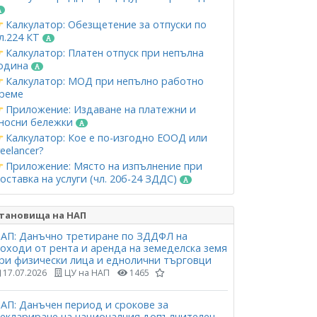
Калкулатор: Обезщетение за отпуски по
л.224 КТ
Калкулатор: Платен отпуск при непълна
одина
Калкулатор: МОД при непълно работно
реме
Приложение: Издаване на платежни и
носни бележки
Калкулатор: Кое е по-изгодно ЕООД или
reelancer?
Приложение: Място на изпълнение при
оставка на услуги (чл. 20б-24 ЗДДС)
тановища на НАП
АП: Данъчно третиране по ЗДДФЛ на
оходи от рента и аренда на земеделска земя
ри физически лица и еднолични търговци
17.07.2026
ЦУ на НАП
1465
АП: Данъчен период и срокове за
еклариране на националния допълнителен