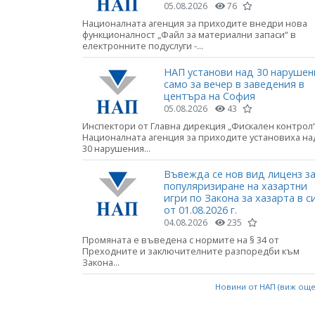
05.08.2026
76
Националната агенция за приходите внедри нова
функционалност „Файл за материални запаси“ в
електронните подуслуги -...
НАП установи над 30 нарушен
само за вечер в заведения в
центъра на София
05.08.2026
43
Инспектори от Главна дирекция „Фискален контрол“
Националната агенция за приходите установиха на
30 нарушения...
Въвежда се нов вид лиценз з
популяризиране на хазартни
игри по Закона за хазарта в с
от 01.08.2026 г.
04.08.2026
235
Промяната е въведена с нормите на § 34 от
Преходните и заключителните разпоредби към
Закона...
Новини от НАП (виж ощ