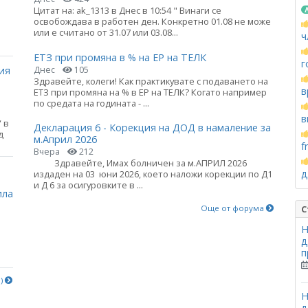
Цитат на: ak_1313 в Днес в 10:54 " Винаги се
освобождава в работен ден. Конкретно 01.08 не може
или е считано от 31.07 или 03.08...
ч
ЕТЗ при промяна в % на ЕР на ТЕЛК
г
ия
Днес
105
Здравейте, колеги! Как практикувате с подаването на
в
ЕТЗ при промяна на % в ЕР на ТЕЛК? Когато например
по средата на годината - ...
в
 в
Декларация 6 - Корекция на ДОД в намаление за
д
м.Април 2026
f
Вчера
212
Здравейте, Имах болничен за м.АПРИЛ 2026
а
д
издаден на 03 юни 2026, което наложи корекции по Д1
и Д 6 за осигуровките в ...
ила
Още от форума
С
Н
д
п
е)
Н
д