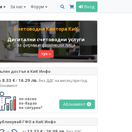
и
За нас
Форум
Вход
Счетоводна Кантора КиК
Дигитални счетоводни услуги
за фирми и физически лица
тук »
ълен достъп в КиК Инфо
8.33 €
16.29 лв.
а
/
без ДДС на месец при год.
бонамент
по-лесно
по-бързо
Абонамент
по-сигурно*
убликувай ГФО в КиК Инфо
13.33 €
26.08 лв.
за
/
без ДДС