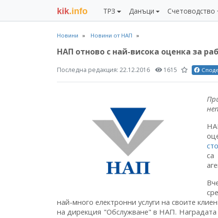
kik
.info
ТРЗ
Данъци
Счетоводство
Новини
Новини от НАП
НАП отново с най-висока оценка за ра
Последна редакция:
22.12.2016
1615
Спод
Пр
не
НА
оц
ст
са
аге
Вч
ср
най-много електронни услуги на своите клиен
на дирекция "Обслужване" в НАП. Наградата