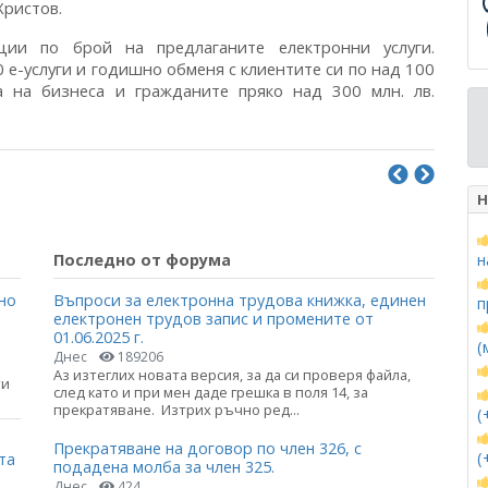
Христов.
ии по брой на предлаганите електронни услуги.
е-услуги и годишно обменя с клиентите си по над 100
ва на бизнеса и гражданите пряко над 300 млн. лв.
Н
Последно от форума
н
но
Въпроси за електронна трудова книжка, единен
п
електронен трудов запис и промените от
01.06.2025 г.
(
Днес
189206
Аз изтеглих новата версия, за да си проверя файла,
ти
след като и при мен даде грешка в поля 14, за
прекратяване. Изтрих ръчно ред...
(
Прекратяване на договор по член 326, с
(
та
подадена молба за член 325.
Днес
424