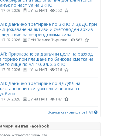
анък по част Vа на ЗКПО
17.07.2026
ЦУ на НАП
552
АП: Данъчно третиране по ЗКПО и ЗДДС при
нищожаване на активи и счетоводен архив
следствие на непреодолима сила
17.07.2026
ОУИ Велико Търново
563
АП: Признаване за данъчни цели на разход
а гориво при плащане по банкова сметка на
рето лице по чл. 10, ал. 2 ЗКПО
17.07.2026
ЦУ на НАП
716
АП: Данъчно третиране по ЗДДФЛ на
ъзстановени осигурителни вноски от
ужбина
17.07.2026
ЦУ на НАП
147
Всички становища от НАП
амери ни във Facebook
аресай нашата страница