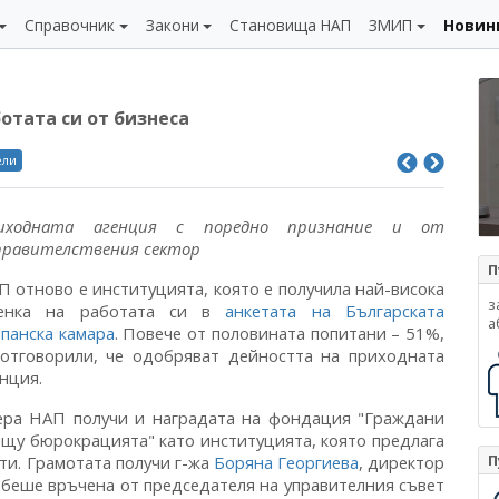
Справочник
Закони
Становища НАП
ЗМИП
Новин
ботата си от бизнеса
ели
иходната агенция с поредно признание и от
правителствения сектор
П
П отново е институцията, която е получила най-висока
з
енка на работата си в
анкетата на Българската
а
опанска камара
. Повече от половината попитани – 51%,
 отговорили, че одобряват дейността на приходната
нция.
ера НАП получи и наградата на фондация "Граждани
ещу бюрокрацията" като институцията, която предлага
П
ти. Грамотата получи г-жа
Боряна Георгиева
, директор
 беше връчена от председателя на управителния съвет