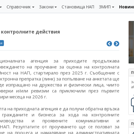
Справочник
Закони
Становища НАП
ЗМИП
Новин
а контролните действия
ли
ционалната агенция за приходите продължава
овеждането на проучване за оценка на контролната
йност на НАП, стартирало през 2025 г. Съобщение с
П
ектронна препратка (линк) за попълване на анкетата ще
з
де изпращано на дружества и физически лица, чиито
а
оверки и/или ревизии са приключили през първите
ири месеца на 2026 г.
лта на приходната агенция е да получи обратна връзка
 гражданите и бизнеса за хода на контролните
оизводства и проявените комуникативни и
П
НАП. Резултатите от проучването ще се ползват за
ане на процеса и намаляване на административната