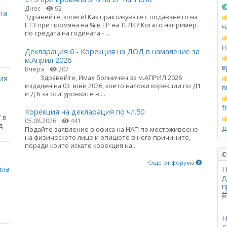
Днес
92
та
Здравейте, колеги! Как практикувате с подаването на
ЕТЗ при промяна на % в ЕР на ТЕЛК? Когато например
ч
по средата на годината - ...
г
Декларация 6 - Корекция на ДОД в намаление за
м.Април 2026
в
Вчера
207
Здравейте, Имах болничен за м.АПРИЛ 2026
ия
издаден на 03 юни 2026, което наложи корекции по Д1
в
и Д 6 за осигуровките в ...
f
Корекция на декларация по чл.50
 в
05.08.2026
441
д
д
Подайте заявление в офиса на НАП по местоживеене
на физическото лице и опишете в него причините,
поради които искате корекция на...
а
С
Още от форума
ила
Н
д
п
Н
д