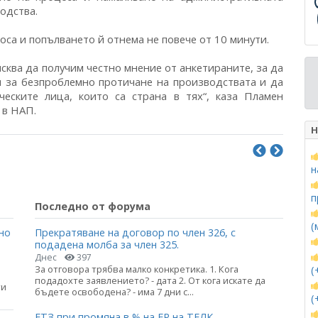
водства.
са и попълването й отнема не повече от 10 минути.
сква да получим честно мнение от анкетираните, за да
я за безпроблемно протичане на производствата и да
еските лица, които са страна в тях“, каза Пламен
 в НАП.
Н
н
п
Последно от форума
(
но
Прекратяване на договор по член 326, с
подадена молба за член 325.
Днес
397
За отговора трябва малко конкретика. 1. Кога
(
подадохте заявлението? - дата 2. От кога искате да
ти
бъдете освободена? - има 7 дни с...
(
ЕТЗ при промяна в % на ЕР на ТЕЛК