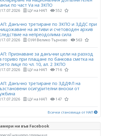
анък по част Vа на ЗКПО
17.07.2026
ЦУ на НАП
552
АП: Данъчно третиране по ЗКПО и ЗДДС при
нищожаване на активи и счетоводен архив
следствие на непреодолима сила
17.07.2026
ОУИ Велико Търново
563
АП: Признаване за данъчни цели на разход
а гориво при плащане по банкова сметка на
рето лице по чл. 10, ал. 2 ЗКПО
17.07.2026
ЦУ на НАП
716
АП: Данъчно третиране по ЗДДФЛ на
ъзстановени осигурителни вноски от
ужбина
17.07.2026
ЦУ на НАП
147
Всички становища от НАП
амери ни във Facebook
аресай нашата страница