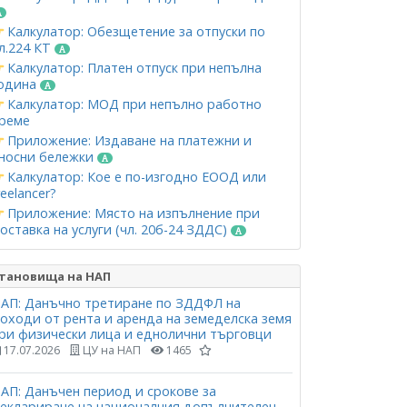
Калкулатор: Обезщетение за отпуски по
л.224 КТ
Калкулатор: Платен отпуск при непълна
одина
Калкулатор: МОД при непълно работно
реме
Приложение: Издаване на платежни и
носни бележки
Калкулатор: Кое е по-изгодно ЕООД или
reelancer?
Приложение: Място на изпълнение при
оставка на услуги (чл. 20б-24 ЗДДС)
тановища на НАП
АП: Данъчно третиране по ЗДДФЛ на
оходи от рента и аренда на земеделска земя
ри физически лица и еднолични търговци
17.07.2026
ЦУ на НАП
1465
АП: Данъчен период и срокове за
еклариране на националния допълнителен