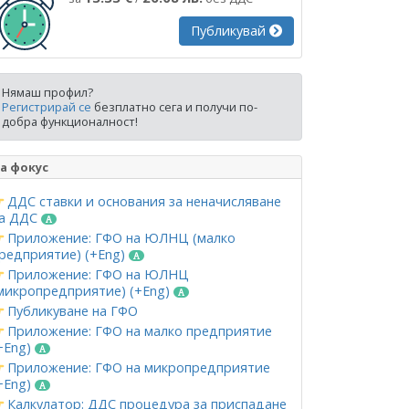
Публикувай
Нямаш профил?
Регистрирай се
безплатно сега и получи по-
добра функционалност!
а фокус
ДДС ставки и основания за неначисляване
а ДДС
Приложение: ГФО на ЮЛНЦ (малко
редприятие) (+Eng)
Приложение: ГФО на ЮЛНЦ
микропредприятие) (+Eng)
Публикуване на ГФО
Приложение: ГФО на малко предприятие
+Eng)
Приложение: ГФО на микропредприятие
+Eng)
Калкулатор: ДДС процедура за приспадане