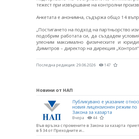
тежест при извършване на контролни произ
Анкетата е анонимна, съдържа общо 14 въпро
„Постигането на подход на партньорство изи
подобрим работата си, да създадем услови
улесним максимално физическите и юридич
Димитров – директор на дирекция „Контрол“
Последна редакция:
29.06.2026
147
Новини от НАП
Публикувано е указание относ
новия лицензионен режим по
Закона за хазарта
Вчера
44
Във връзка с промените в Закона за хазарта прие
в § 34 от Преходните и...