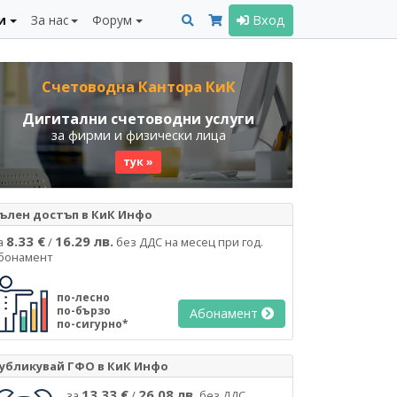
и
За нас
Форум
Вход
Счетоводна Кантора КиК
Дигитални счетоводни услуги
за фирми и физически лица
тук »
ълен достъп в КиК Инфо
8.33 €
16.29 лв.
а
/
без ДДС на месец при год.
бонамент
по-лесно
по-бързо
Абонамент
по-сигурно*
убликувай ГФО в КиК Инфо
13.33 €
26.08 лв.
за
/
без ДДС