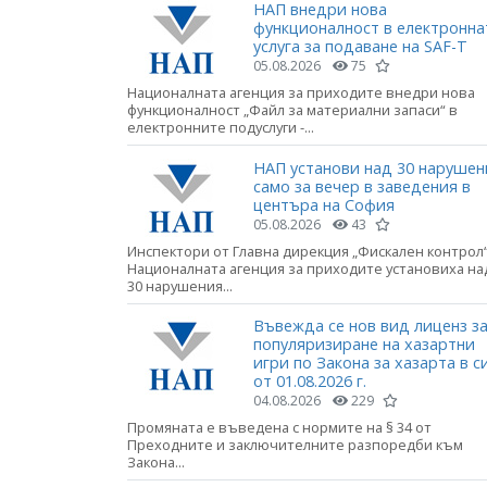
НАП внедри нова
функционалност в електронна
услуга за подаване на SAF-T
05.08.2026
75
Националната агенция за приходите внедри нова
функционалност „Файл за материални запаси“ в
електронните подуслуги -...
НАП установи над 30 нарушен
само за вечер в заведения в
центъра на София
05.08.2026
43
Инспектори от Главна дирекция „Фискален контрол“
Националната агенция за приходите установиха на
30 нарушения...
Въвежда се нов вид лиценз з
популяризиране на хазартни
игри по Закона за хазарта в с
от 01.08.2026 г.
04.08.2026
229
Промяната е въведена с нормите на § 34 от
Преходните и заключителните разпоредби към
Закона...