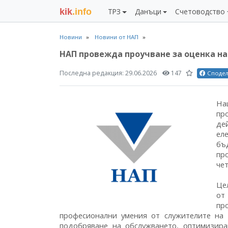
kik
.info
ТРЗ
Данъци
Счетоводство
Новини
Новини от НАП
НАП провежда проучване за оценка н
Последна редакция:
29.06.2026
147
Споде
На
пр
де
ел
бъ
пр
чет
Це
от
пр
професионални умения от служителите на 
подобряване на обслужването, оптимизир