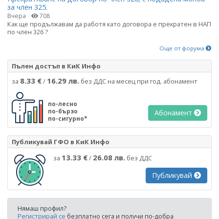
за член 325.
Вчера
708
Как ще продължавам да работя като договора е прекратен в НАП
по член 326 ?
Още от форума
Пълен достъп в КиК Инфо
8.33 €
16.29 лв.
за
/
без ДДС на месец при год. абонамент
по-лесно
по-бързо
Абонамент
по-сигурно*
Публикувай ГФО в КиК Инфо
13.33 €
26.08 лв.
за
/
без ДДС
Публикувай
Нямаш профил?
Регистрирай се
безплатно сега и получи по-добра