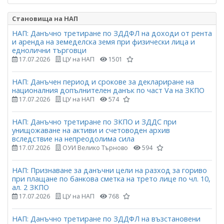
Становища на НАП
НАП: Данъчно третиране по ЗДДФЛ на доходи от рента
и аренда на земеделска земя при физически лица и
еднолични търговци
17.07.2026
ЦУ на НАП
1501
НАП: Данъчен период и срокове за деклариране на
националния допълнителен данък по част Vа на ЗКПО
17.07.2026
ЦУ на НАП
574
НАП: Данъчно третиране по ЗКПО и ЗДДС при
унищожаване на активи и счетоводен архив
вследствие на непреодолима сила
17.07.2026
ОУИ Велико Търново
594
НАП: Признаване за данъчни цели на разход за гориво
при плащане по банкова сметка на трето лице по чл. 10,
ал. 2 ЗКПО
17.07.2026
ЦУ на НАП
768
НАП: Данъчно третиране по ЗДДФЛ на възстановени