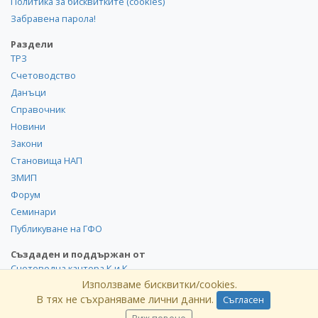
Политика за бисквитките (cookies)
Забравена парола!
Раздели
ТРЗ
Счетоводство
Данъци
Справочник
Новини
Закони
Становища НАП
ЗМИП
Форум
Семинари
Публикуване на ГФО
Създаден и поддържан от
Счетоводна кантора К и К
Използваме бисквитки/cookies.
В тях не съхраняваме лични данни.
Съгласен
©
kik
.info
2008-2026 Всички права запазени. Използването и
публикуването на част или цялото съдържание на сайта