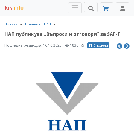
kik
.info
Новини
Новини от НАП
НАП публикува „Въпроси и отговори“ за SAF-T
Последна редакция:
16.10.2025
1836
Сподели