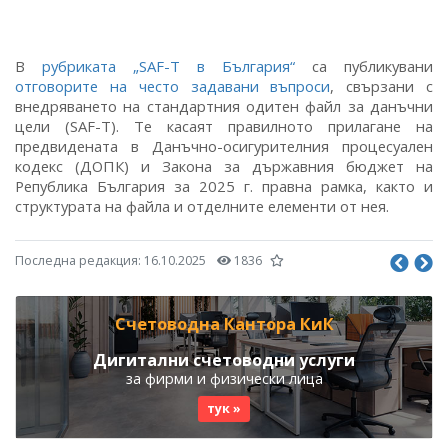
В
рубриката „SAF-T в България“
са публикувани
отговорите на често задавани въпроси
, свързани с
внедряването на стандартния одитен файл за данъчни
цели (SAF-T). Те касаят правилното прилагане на
предвидената в Данъчно-осигурителния процесуален
кодекс (ДОПК) и Закона за държавния бюджет на
Република България за 2025 г. правна рамка, както и
структурата на файла и отделните елементи от нея.
Последна редакция:
16.10.2025
1836
Счетоводна Кантора КиК
Дигитални счетоводни услуги
за фирми и физически лица
тук »