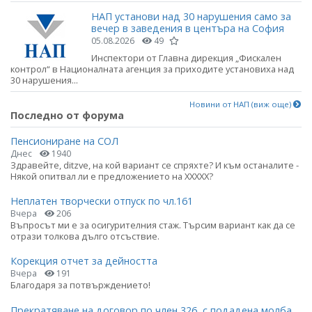
НАП установи над 30 нарушения само за
вечер в заведения в центъра на София
05.08.2026
49
Инспектори от Главна дирекция „Фискален
контрол“ в Националната агенция за приходите установиха над
30 нарушения...
Новини от НАП (виж още)
Последно от форума
Пенсиониране на СОЛ
Днес
1940
Здравейте, ditzve, на кой вариант се спряхте? И към останалите -
Някой опитвал ли е предложението на ХХХХХ?
Неплатен творчески отпуск по чл.161
Вчера
206
Въпросът ми е за осигурителния стаж. Търсим вариант как да се
отрази толкова дълго отсъствие.
Корекция отчет за дейността
Вчера
191
Благодаря за потвърждението!
Прекратяване на договор по член 326, с подадена молба