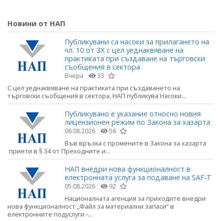
Новини от НАП
Публикувани са насоки за прилагането на
чл. 10 от ЗХ с цел уеднаквяване на
практиката при създаване на търговски
съобщения в сектора
Вчера
33
С цел уеднаквяване на практиката при създаването на
търговски съобщения в сектора, НАП публикува Насоки...
Публикувано е указание относно новия
лицензионен режим по Закона за хазарта
06.08.2026
56
Във връзка с промените в Закона за хазарта
приети в § 34 от Преходните и...
НАП внедри нова функционалност в
електронната услуга за подаване на SAF-T
05.08.2026
92
Националната агенция за приходите внедри
нова функционалност „Файл за материални запаси“ в
електронните подуслуги -...