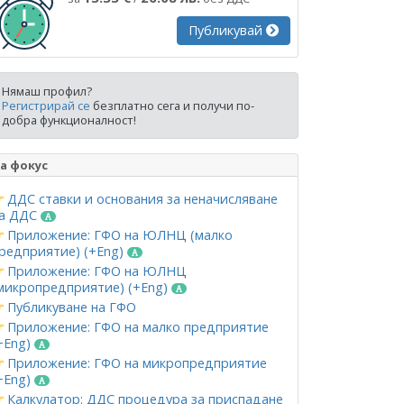
Публикувай
Нямаш профил?
Регистрирай се
безплатно сега и получи по-
добра функционалност!
а фокус
ДДС ставки и основания за неначисляване
а ДДС
Приложение: ГФО на ЮЛНЦ (малко
редприятие) (+Eng)
Приложение: ГФО на ЮЛНЦ
микропредприятие) (+Eng)
Публикуване на ГФО
Приложение: ГФО на малко предприятие
+Eng)
Приложение: ГФО на микропредприятие
+Eng)
Калкулатор: ДДС процедура за приспадане