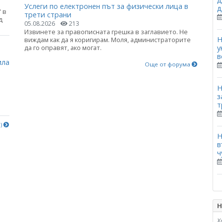
Услеги по електронен път за физически лица в
д
 в
трети страни
д
05.08.2026
213
Извинете за правописната грешка в заглавието. Не
Н
виждам как да я коригирам. Моля, администраторите
а
да го оправят, ако могат.
у
в
ила
Още от форума
Н
з
т
е)
Н
в
ч
Н
Х