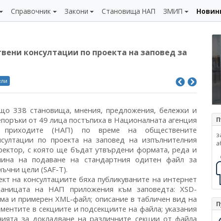
Справочник
Закони
Становища НАП
ЗМИП
Новин
вени консултации по проекта на заповед за
ели
що 338 становища, мнения, предложения, бележки и
епоръки от 49 лица постъпиха в Националната агенция
П
 приходите (НАП) по време на обществените
з
нсултации по проекта на заповед на изпълнителния
а
ректор, с която ще бъдат утвърдени формата, реда и
чина на подаване на стандартния одитен файл за
нъчни цели (SAF-T).
ект на консултациите бяха публикуваните на интернет
раницата на НАП приложения към заповедта: XSD-
ема и примерен XML-файл; описание в табличен вид на
П
ементите в секциите и подсекциите на файла; указания
ията за докладване на различните секции от файла