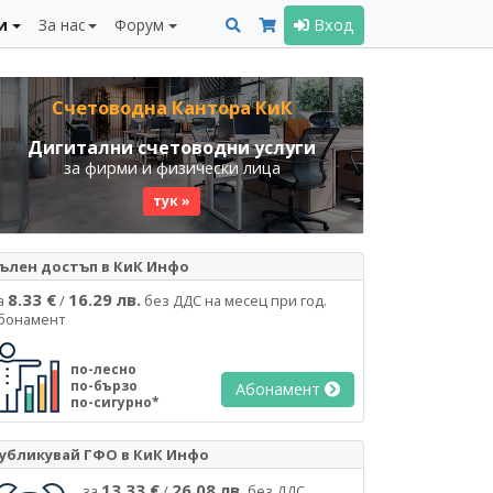
и
За нас
Форум
Вход
Счетоводна Кантора КиК
Дигитални счетоводни услуги
за фирми и физически лица
тук »
ълен достъп в КиК Инфо
8.33 €
16.29 лв.
а
/
без ДДС на месец при год.
бонамент
по-лесно
по-бързо
Абонамент
по-сигурно*
убликувай ГФО в КиК Инфо
13.33 €
26.08 лв.
за
/
без ДДС