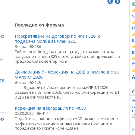
ч
Последно от форума
г
но
Прекратяване на договор по член 326, с
в
подадена молба за член 325.
Вчера
286
Той ме освобождава със същата дата на молбата за
в
напускане по член 325 с текста, който съм приложила в
ти
предходния коментар, но н...
f
Декларация 6 - Корекция на ДОД в намаление за
д
м.Април 2026
та
Вчера
176
Здравейте, Имах болничен за м.АПРИЛ 2026
С
издаден на 03 юни 2026, което наложи корекции по Д1
и Д 6 за осигуровките в ...
Н
д
Корекция на декларация по чл.50
п
05.08.2026
417
Подайте заявление в офиса на НАП по местоживеене
ия
на физическото лице и опишете в него причините,
поради които искате корекция на...
Н
д