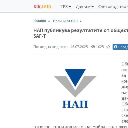
kik
.info
ТРЗ
Данъци
Счетоводство
Новини
Новини от НАП
НАП публикува резултатите от общест
SAF-T
Последна редакция:
16.07.2025
1025
Спод
Об
пр
за
ко
ди
на
да
Об
ст
сх
ел
относно съдържанието на файла, задължен