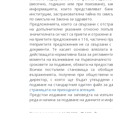
(месечно, годишно или при поискване), к
информацията, които представляват бан
институции, застрахователна тайна по смис
по смисъла на Закона за здравето.
Предложенията, които са свързани с отстра
на допълнителни указания относно попъл
значителната си част са приети и отразени 
на приетите предложения е 116, частично при
Неприетите предложения не са свързани с
документи. Те касаят основно влязлата 
действащата нормативна база за регламентир
момента на възникване на първоначалното 
сроковете за подаване, обхвата на предоста
Всички постъпили становища са обобще
възраженията, получени при обществени к
директор, с която ще бъдат утвърдени с
подаване на стандартния одитен файл за дан
страницата на приходната агенция
.
Предстои издаване на заповедта на изпълн
реда и начина за подаване на данните и инф