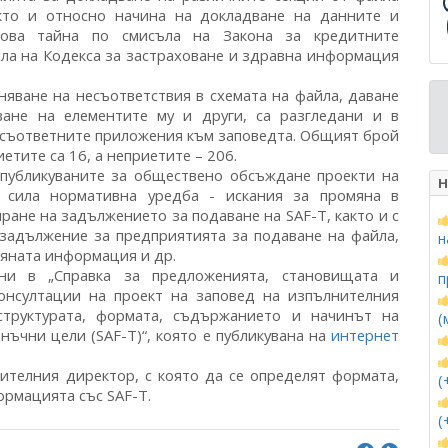
акто и относно начина на докладване на данните и
кова тайна по смисъла на Закона за кредитните
ъла на Кодекса за застраховане и здравна информация
няване на несъответствия в схемата на файла, даване
ване на елементите му и други, са разгледани и в
в съответните приложения към заповедта. Общият брой
етите са 16, а неприетите – 206.
 публикуваните за обществено обсъждане проекти на
Н
в сила нормативна уредба - искания за промяна в
ане на задължението за подаване на SAF-T, както и с
задължение за предприятията за подаване на файла,
н
вяната информация и др.
ни в „Справка за предложенията, становищата и
п
онсултации на проект на заповед на изпълнителния
труктурата, формата, съдържанието и начинът на
(
ъчни цели (SAF-T)“, която е публикувана на
интернет
ителния директор, с която да се определят формата,
(
ормацията със SAF-T.
(