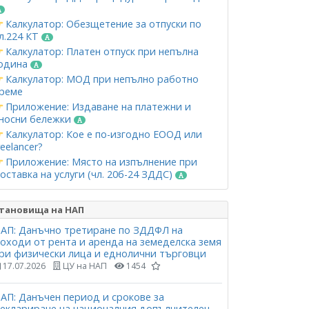
Калкулатор: Обезщетение за отпуски по
л.224 КТ
Калкулатор: Платен отпуск при непълна
одина
Калкулатор: МОД при непълно работно
реме
Приложение: Издаване на платежни и
носни бележки
Калкулатор: Кое е по-изгодно ЕООД или
reelancer?
Приложение: Място на изпълнение при
оставка на услуги (чл. 20б-24 ЗДДС)
тановища на НАП
АП: Данъчно третиране по ЗДДФЛ на
оходи от рента и аренда на земеделска земя
ри физически лица и еднолични търговци
17.07.2026
ЦУ на НАП
1454
АП: Данъчен период и срокове за
еклариране на националния допълнителен