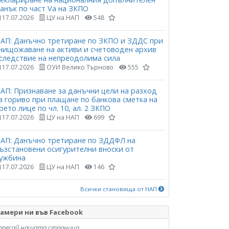
анък по част Vа на ЗКПО
17.07.2026
ЦУ на НАП
548
АП: Данъчно третиране по ЗКПО и ЗДДС при
нищожаване на активи и счетоводен архив
следствие на непреодолима сила
17.07.2026
ОУИ Велико Търново
555
АП: Признаване за данъчни цели на разход
а гориво при плащане по банкова сметка на
рето лице по чл. 10, ал. 2 ЗКПО
17.07.2026
ЦУ на НАП
699
АП: Данъчно третиране по ЗДДФЛ на
ъзстановени осигурителни вноски от
ужбина
17.07.2026
ЦУ на НАП
146
Всички становища от НАП
амери ни във Facebook
аресай нашата страница