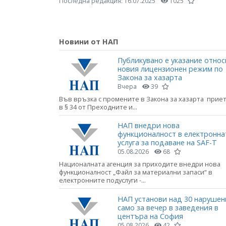
Последна редакция:
16.07.2025
1025
Новини от НАП
Публикувано е указание относ
новия лицензионен режим по
Закона за хазарта
Вчера
39
Във връзка с промените в Закона за хазарта прие
в § 34 от Преходните и...
НАП внедри нова
функционалност в електронна
услуга за подаване на SAF-T
05.08.2026
68
Националната агенция за приходите внедри нова
функционалност „Файл за материални запаси“ в
електронните подуслуги -...
НАП установи над 30 нарушен
само за вечер в заведения в
центъра на София
05.08.2026
42