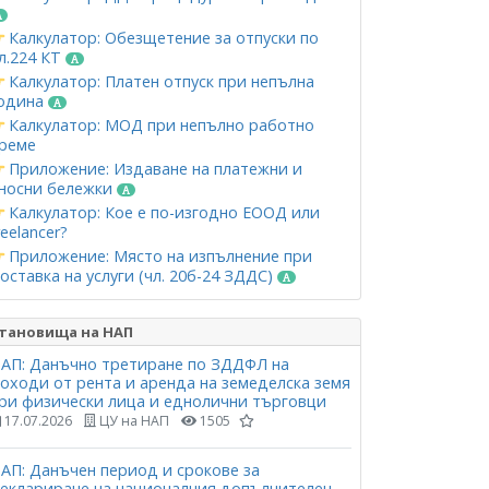
Калкулатор: Обезщетение за отпуски по
л.224 КТ
Калкулатор: Платен отпуск при непълна
одина
Калкулатор: МОД при непълно работно
реме
Приложение: Издаване на платежни и
носни бележки
Калкулатор: Кое е по-изгодно ЕООД или
reelancer?
Приложение: Място на изпълнение при
оставка на услуги (чл. 20б-24 ЗДДС)
тановища на НАП
АП: Данъчно третиране по ЗДДФЛ на
оходи от рента и аренда на земеделска земя
ри физически лица и еднолични търговци
17.07.2026
ЦУ на НАП
1505
АП: Данъчен период и срокове за
еклариране на националния допълнителен