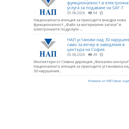
функционалност в електронна
услуга за подаване на SAF-T
05.08.2026
94
Националната агенция за приходите внедри нова
функционалност „Файл за материални запаси“ в
електронните подуслуги -...
НАП установи над 30 нарушен
само за вечер в заведения в
центъра на София
05.08.2026
49
Инспектори от Главна дирекция „Фискален контрол“
Националната агенция за приходите установиха на
30 нарушения...
Новини от НАП (виж ощ