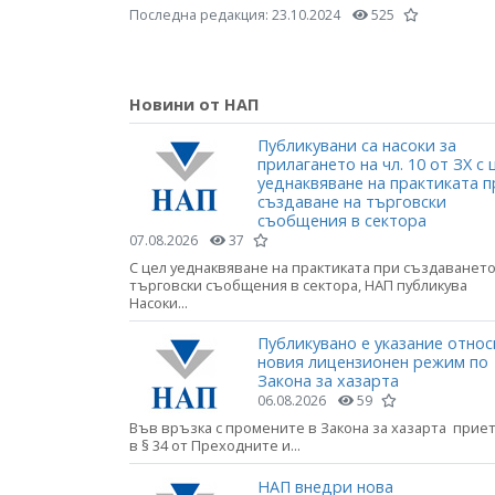
Последна редакция:
23.10.2024
525
Новини от НАП
Публикувани са насоки за
прилагането на чл. 10 от ЗХ с 
уеднаквяване на практиката п
създаване на търговски
съобщения в сектора
07.08.2026
37
С цел уеднаквяване на практиката при създаването
търговски съобщения в сектора, НАП публикува
Насоки...
Публикувано е указание относ
новия лицензионен режим по
Закона за хазарта
06.08.2026
59
Във връзка с промените в Закона за хазарта прие
в § 34 от Преходните и...
НАП внедри нова