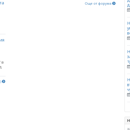
та
Още от форума
д
Н
у
в
ия
Н
з
т
 в
д
Н
е)
в
ч
Н
Х