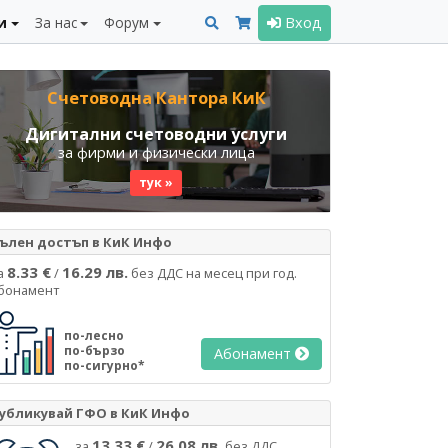
и
За нас
Форум
Вход
Счетоводна Кантора КиК
Дигитални счетоводни услуги
за фирми и физически лица
тук »
ълен достъп в КиК Инфо
8.33 €
16.29 лв.
а
/
без ДДС на месец при год.
бонамент
по-лесно
по-бързо
Абонамент
по-сигурно*
убликувай ГФО в КиК Инфо
13.33 €
26.08 лв.
за
/
без ДДС