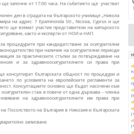
s и ще започне от 17:00 часа. На събитието ще участват
онен ден в сградата на българското училище „Никола
ира на адрес: 7 Epaminonda Str., Nicosia, Cyprus и ще
ието ще вземат участие представители на кипърското
игуряване, както и експерти от НОИ и НАП.
за процедурите при кандидатстване за осигурителни
аконодателство при наличие на осигурителни периоди
Н
рмация за практическите стъпки за потвърждаване на
пенсия и за здравноосигурителните си права при
н
ще консултират българската общност по процедури и
рането по условията на европейските регламенти за
п
рност. Консултациите основно ще бъдат насочени към
осигурителен стаж в повече от една държава – членка
(
новяване на здравноосигурителните им права при
 на Посолството на България в Никозия и българската
(
дварително записване.
(