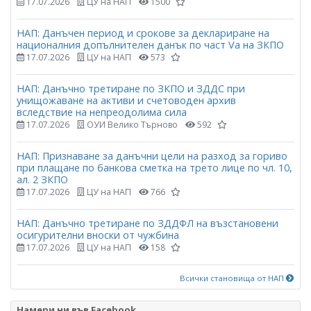
17.07.2026
ЦУ на НАП
1500
НАП: Данъчен период и срокове за деклариране на
националния допълнителен данък по част Vа на ЗКПО
17.07.2026
ЦУ на НАП
573
НАП: Данъчно третиране по ЗКПО и ЗДДС при
унищожаване на активи и счетоводен архив
вследствие на непреодолима сила
17.07.2026
ОУИ Велико Търново
592
НАП: Признаване за данъчни цели на разход за гориво
при плащане по банкова сметка на трето лице по чл. 10,
ал. 2 ЗКПО
17.07.2026
ЦУ на НАП
766
НАП: Данъчно третиране по ЗДДФЛ на възстановени
осигурителни вноски от чужбина
17.07.2026
ЦУ на НАП
158
Всички становища от НАП
Намери ни във Facebook