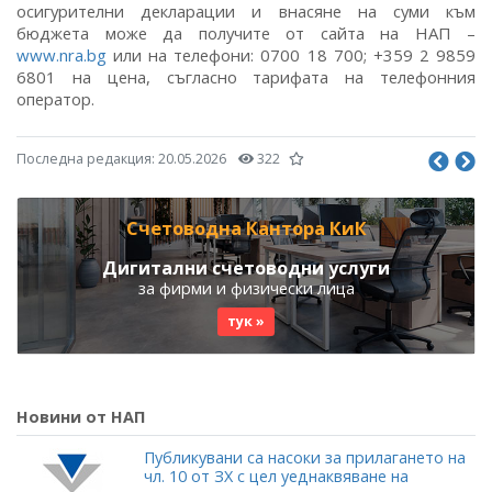
осигурителни декларации и внасяне на суми към
бюджета може да получите от сайта на НАП –
www.nra.bg
или на телефони: 0700 18 700; +359 2 9859
6801 на цена, съгласно тарифата на телефонния
оператор.
Последна редакция:
20.05.2026
322
Счетоводна Кантора КиК
Дигитални счетоводни услуги
за фирми и физически лица
тук »
Новини от НАП
Публикувани са насоки за прилагането на
чл. 10 от ЗХ с цел уеднаквяване на