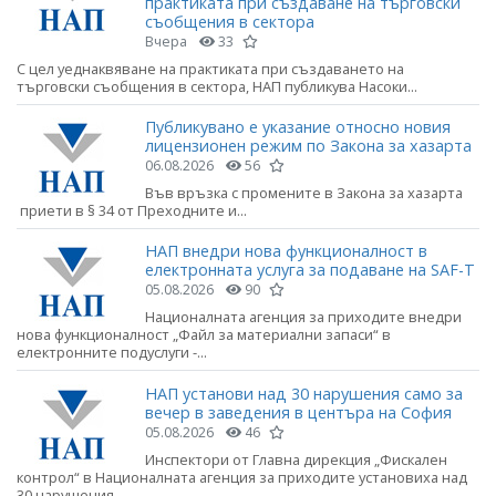
практиката при създаване на търговски
съобщения в сектора
Вчера
33
С цел уеднаквяване на практиката при създаването на
търговски съобщения в сектора, НАП публикува Насоки...
Публикувано е указание относно новия
лицензионен режим по Закона за хазарта
06.08.2026
56
Във връзка с промените в Закона за хазарта
приети в § 34 от Преходните и...
НАП внедри нова функционалност в
електронната услуга за подаване на SAF-T
05.08.2026
90
Националната агенция за приходите внедри
нова функционалност „Файл за материални запаси“ в
електронните подуслуги -...
НАП установи над 30 нарушения само за
вечер в заведения в центъра на София
05.08.2026
46
Инспектори от Главна дирекция „Фискален
контрол“ в Националната агенция за приходите установиха над
30 нарушения...