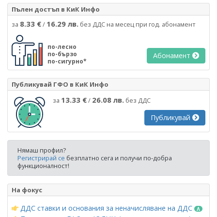
Пълен достъп в КиК Инфо
8.33 €
16.29 лв.
за
/
без ДДС на месец при год. абонамент
по-лесно
по-бързо
Абонамент
по-сигурно*
Публикувай ГФО в КиК Инфо
13.33 €
26.08 лв.
за
/
без ДДС
Публикувай
Нямаш профил?
Регистрирай се
безплатно сега и получи по-добра
функционалност!
На фокус
ДДС ставки и основания за неначисляване на ДДС