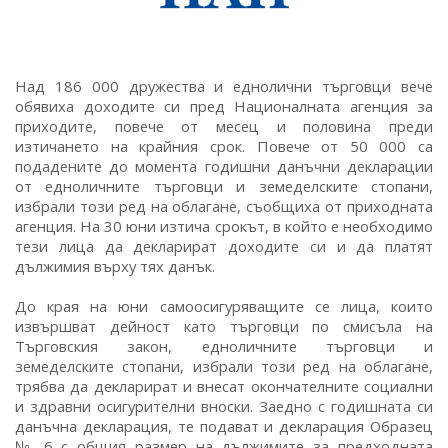
Над 186 000 дружества и еднолични търговци вече
обявиха доходите си пред Националната агенция за
приходите, повече от месец и половина преди
изтичането на крайния срок. Повече от 50 000 са
подадените до момента годишни данъчни декларации
от едноличните търговци и земеделските стопани,
избрали този ред на облагане, съобщиха от приходната
агенция. На 30 юни изтича срокът, в който е необходимо
тези лица да декларират доходите си и да платят
дължимия върху тях данък.
До края на юни самоосигуряващите се лица, които
извършват дейност като търговци по смисъла на
Търговския закон, едноличните търговци и
земеделските стопани, избрали този ред на облагане,
трябва да декларират и внесат окончателните социални
и здравни осигурителни вноски. Заедно с годишната си
данъчна декларация, те подават и декларация Образец
№ 6 с общия размер на дължимите за предходната