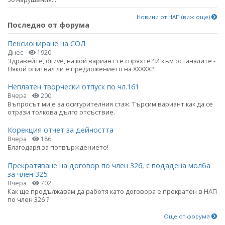
Новини от НАП (виж още)
Последно от форума
Пенсиониране на СОЛ
Днес
1920
Здравейте, ditzve, на кой вариант се спряхте? И към останалите -
Някой опитвал ли е предложението на ХХХХХ?
Неплатен творчески отпуск по чл.161
Вчера
200
Въпросът ми е за осигурителния стаж. Търсим вариант как да се
отрази толкова дълго отсъствие.
Корекция отчет за дейността
Вчера
186
Благодаря за потвърждението!
Прекратяване на договор по член 326, с подадена молба
за член 325.
Вчера
702
Как ще продължавам да работя като договора е прекратен в НАП
по член 326 ?
Още от форума