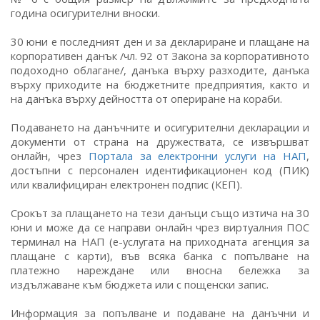
година осигурителни вноски.
30 юни е последният ден и за деклариране и плащане на
корпоративен данък /чл. 92 от Закона за корпоративното
подоходно облагане/, данъка върху разходите, данъка
върху приходите на бюджетните предприятия, както и
на данъка върху дейността от опериране на кораби.
Подаването на данъчните и осигурителни декларации и
документи от страна на дружествата, се извършват
онлайн, чрез
Портала за електронни услуги на НАП
,
достъпни с персонален идентификационен код (ПИК)
или квалифициран електронен подпис (КЕП).
Срокът за плащането на тези данъци също изтича на 30
юни и може да се направи онлайн чрез виртуалния ПОС
терминал на НАП (е-услугата на приходната агенция за
плащане с карти), във всяка банка с попълване на
платежно нареждане или вносна бележка за
издължаване към бюджета или с пощенски запис.
Информация за попълване и подаване на данъчни и