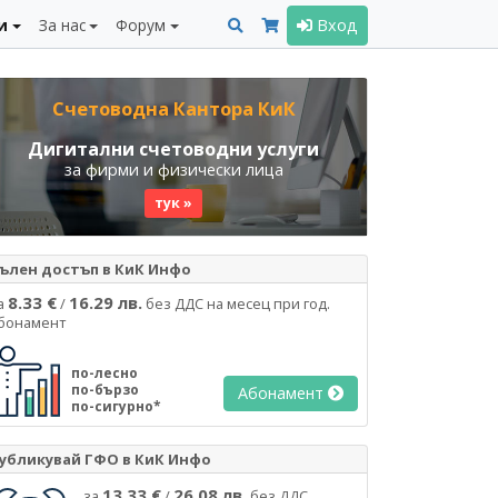
и
За нас
Форум
Вход
Счетоводна Кантора КиК
Дигитални счетоводни услуги
за фирми и физически лица
тук »
ълен достъп в КиК Инфо
8.33 €
16.29 лв.
а
/
без ДДС на месец при год.
бонамент
по-лесно
по-бързо
Абонамент
по-сигурно*
убликувай ГФО в КиК Инфо
13.33 €
26.08 лв.
за
/
без ДДС