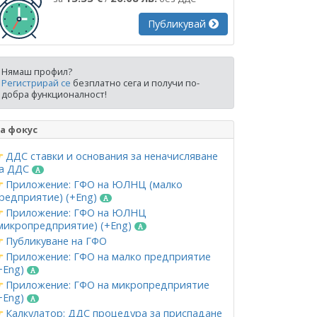
Публикувай
Нямаш профил?
Регистрирай се
безплатно сега и получи по-
добра функционалност!
а фокус
ДДС ставки и основания за неначисляване
а ДДС
Приложение: ГФО на ЮЛНЦ (малко
редприятие) (+Eng)
Приложение: ГФО на ЮЛНЦ
микропредприятие) (+Eng)
Публикуване на ГФО
Приложение: ГФО на малко предприятие
+Eng)
Приложение: ГФО на микропредприятие
+Eng)
Калкулатор: ДДС процедура за приспадане