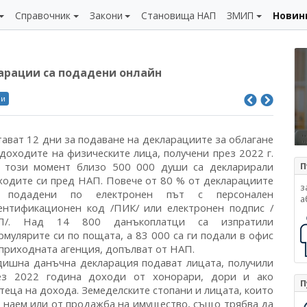
Справочник
Закони
Становища НАП
ЗМИП
Новин
арации са подадени онлайн
ли
тават 12 дни за подаване на декларациите за облагане
 доходите на физическите лица, получени през 2022 г.
 този момент близо 500 000 души са декларирали
П
ходите си пред НАП. Повече от 80 % от декларациите
з
 подадени по електронен път с персонален
а
ентификационен код /ПИК/ или електронен подпис /
П/. Над 14 800 данъкоплатци са изпратили
рмулярите си по пощата, а 83 000 са ги подали в офис
 приходната агенция, допълват от НАП.
дишна данъчна декларация подават лицата, получили
ез 2022 година доходи от хонорари, дори и ако
П
теца на дохода. Земеделските стопани и лицата, които
т наем или от продажба на имущество, също трябва да