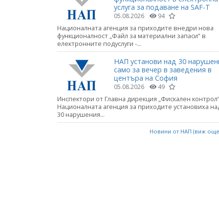
услуга за подаване на SAF-T
05.08.2026
94
Националната агенция за приходите внедри нова
функционалност „Файл за материални запаси“ в
електронните подуслуги -...
НАП установи над 30 нарушен
само за вечер в заведения в
центъра на София
05.08.2026
49
Инспектори от Главна дирекция „Фискален контрол“
Националната агенция за приходите установиха на
30 нарушения...
Новини от НАП (виж ощ