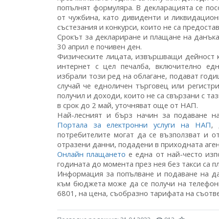
попълнят формуляра. В декларацията се пос
от чужбина, като дивиденти и ликвидацион
състезания и конкурси, които не са предост
Срокът за деклариране и плащане на данъка
30 април е почивен ден.
Физическите лицата, извършващи дейност к
интернет с цел печалба, включително едн
избрали този ред на облагане, подават годи
случай че едноличен търговец или регистри
получил и доходи, които не са свързани с та
в срок до 2 май, уточняват още от НАП.
Най-лесният и бърз начин за подаване н
Портала за електронни услуги на НАП
,
потребителите могат да се възползват и о
отразени данни, подадени в приходната аге
Онлайн плащането
е една от най-често изп
годината до момента през нея без такси са пл
Информация за попълване и подаване на да
към бюджета може да се получи на телефон
6801, на цена, съобразно тарифата на съотв