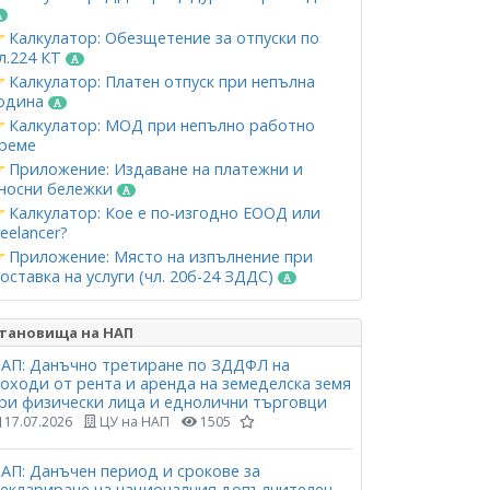
Калкулатор: Обезщетение за отпуски по
л.224 КТ
Калкулатор: Платен отпуск при непълна
одина
Калкулатор: МОД при непълно работно
реме
Приложение: Издаване на платежни и
носни бележки
Калкулатор: Кое е по-изгодно ЕООД или
reelancer?
Приложение: Място на изпълнение при
оставка на услуги (чл. 20б-24 ЗДДС)
тановища на НАП
АП: Данъчно третиране по ЗДДФЛ на
оходи от рента и аренда на земеделска земя
ри физически лица и еднолични търговци
17.07.2026
ЦУ на НАП
1505
АП: Данъчен период и срокове за
еклариране на националния допълнителен