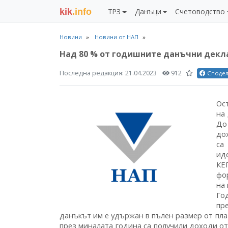
kik
.info
ТРЗ
Данъци
Счетоводство
Новини
Новини от НАП
Над 80 % от годишните данъчни декл
Последна редакция:
21.04.2023
912
Споде
Ос
на
До
до
са
ид
КЕ
фо
на
Го
пр
данъкът им е удържан в пълен размер от пла
през миналата година са получили доходи о