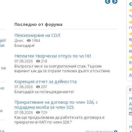
ч
Последно от форума
г
Пенсиониране на СОЛ
в
цел
Днес
1984
ри
Благодаря!
в
Неплатен творчески отпуск по чл.161
07.08.2026
218
f
Въпросът ми е за осигурителния стаж. Търсим
 на
вариант как да се отрази толкова дълго отсъствие.
д
Корекция отчет за дейността
07.08.2026
207
но
С
Благодаря за потвърждението!
Н
Прекратяване на договор по член 326, с
д
подадена молба за член 325.
п
ти
07.08.2026
729
Как ще продължавам да работя като договора е
прекратен в НАП по член 326 ?
Н
та
д
Още от форума