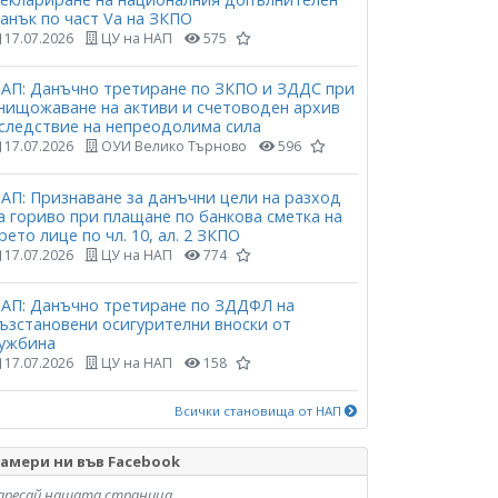
анък по част Vа на ЗКПО
17.07.2026
ЦУ на НАП
575
АП: Данъчно третиране по ЗКПО и ЗДДС при
нищожаване на активи и счетоводен архив
следствие на непреодолима сила
17.07.2026
ОУИ Велико Търново
596
АП: Признаване за данъчни цели на разход
а гориво при плащане по банкова сметка на
рето лице по чл. 10, ал. 2 ЗКПО
17.07.2026
ЦУ на НАП
774
АП: Данъчно третиране по ЗДДФЛ на
ъзстановени осигурителни вноски от
ужбина
17.07.2026
ЦУ на НАП
158
Всички становища от НАП
амери ни във Facebook
аресай нашата страница