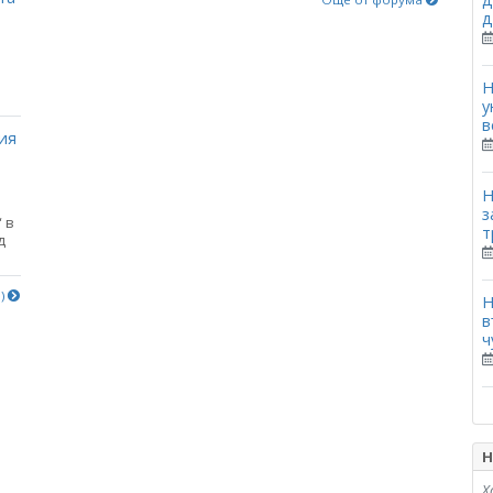
д
Н
у
в
ия
Н
з
 в
т
д
е)
Н
в
ч
Н
Х