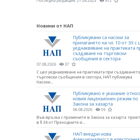
Последна редакция:
21.04.2023
912
Новини от НАП
Публикувани са насоки за
прилагането на чл. 10 от ЗХ с 
уеднаквяване на практиката п
създаване на търговски
съобщения в сектора
07.08.2026
37
С цел уеднаквяване на практиката при създаването
търговски съобщения в сектора, НАП публикува
Насоки...
Публикувано е указание относ
новия лицензионен режим по
Закона за хазарта
06.08.2026
59
Във връзка с промените в Закона за хазарта прие
в § 34 от Преходните и...
НАП внедри нова
функционалност в електронна