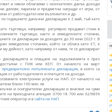
очват и някои облагаеми с окончателен данък доходи
ни дялове, парични и предметни награди от игри, от
авени от работодател или възложител и др.
 по годишните данъчни декларации е 2 май, тъй като
ато търговци, например регулярно продават стоки в
оличните търговци, както и земеделските стопани,
шните си декларации за доходите до 30 юни 2023 г. В
ран земеделски стопанин, който се облага като ЕТ, е
Н
зи му дейност, като например от наем, те се декларират
а декларацията и плащане на задълженията е през
н
 достъпни с ПИК или КЕП. От началото на март
т
предварително попълнената декларация
, в която са
п
нция от работодателите и платците на доходи.
олзваните електронни услуги на НАП. От началото на
(
атени близо 100 млн. лв.
нъчни и осигурителни декларации и внасяне на суми
ите на приходната агенция: 0700 18 700 или 02/9859
(
етния оператор и в
сайта на НАП
.
(