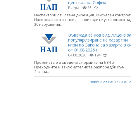
центъра на София
Вчера
35
Инспектори от Главна дирекция „Фискален контрол“
Националната агенция за приходите установиха на
30 нарушения...
Въвежда се нов вид лиценз з
популяризиране на хазартни
игри по Закона за хазарта в с
от 01.08.2026 г.
04.08.2026
194
Промяната е въведена с нормите на § 34 от
Преходните и заключителните разпоредби към
Закона...
Новини от НАП (виж ощ