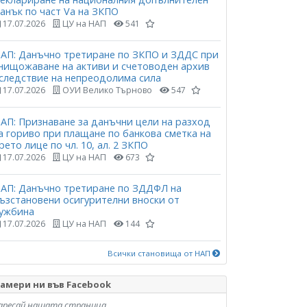
анък по част Vа на ЗКПО
17.07.2026
ЦУ на НАП
541
АП: Данъчно третиране по ЗКПО и ЗДДС при
нищожаване на активи и счетоводен архив
следствие на непреодолима сила
17.07.2026
ОУИ Велико Търново
547
АП: Признаване за данъчни цели на разход
а гориво при плащане по банкова сметка на
рето лице по чл. 10, ал. 2 ЗКПО
17.07.2026
ЦУ на НАП
673
АП: Данъчно третиране по ЗДДФЛ на
ъзстановени осигурителни вноски от
ужбина
17.07.2026
ЦУ на НАП
144
Всички становища от НАП
амери ни във Facebook
аресай нашата страница