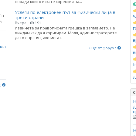
поради които искате корекция на...
Услеги по електронен път за физически лица в
 в
ч
трети страни
д
Вчера
191
Извинете за правописната грешка в заглавието. Не
г
виждам как да я коригирам. Моля, администраторите
а
да го оправят, ако могат.
в
ила
Още от форума
в
f
д
е)
С
Н
д
п
Н
д