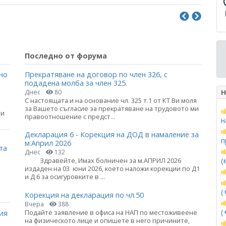
Последно от форума
но
Прекратяване на договор по член 326, с
подадена молба за член 325.
Н
Днес
80
С настоящата и на основание чл. 325 т.1 от КТ Ви моля
за Вашето съгласие за прекратяване на трудовото ми
ти
правоотношение с предст...
н
Декларация 6 - Корекция на ДОД в намаление за
п
м.Април 2026
та
Днес
132
(
Здравейте, Имах болничен за м.АПРИЛ 2026
издаден на 03 юни 2026, което наложи корекции по Д1
и Д 6 за осигуровките в ...
(
Корекция на декларация по чл.50
Вчера
388
(
Подайте заявление в офиса на НАП по местоживеене
ия
на физическото лице и опишете в него причините,