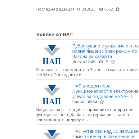
Последна редакция:
11.08.2025
6862
Новини от НАП
Публикувано е указание относ
новия лицензионен режим по
Закона за хазарта
Днес в 10:45
15
Във връзка с промените в Закона за хазарта прие
в § 34 от Преходните и...
НАП внедри нова
функционалност в електронна
услуга за подаване на SAF-T
Вчера
54
Националната агенция за приходите внедри нова
функционалност „Файл за материални запаси“ в
електронните подуслуги -...
НАП установи над 30 нарушен
само за вечер в заведения в