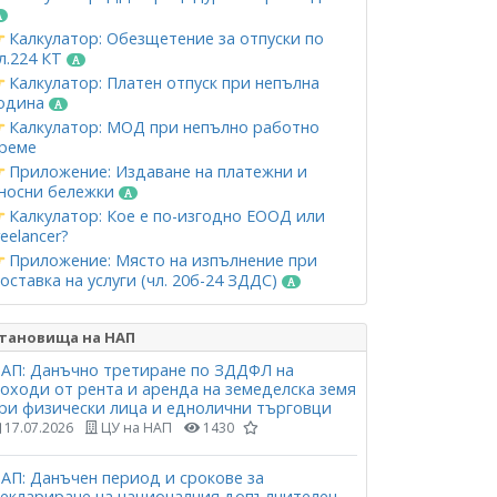
Калкулатор: Обезщетение за отпуски по
л.224 КТ
Калкулатор: Платен отпуск при непълна
одина
Калкулатор: МОД при непълно работно
реме
Приложение: Издаване на платежни и
носни бележки
Калкулатор: Кое е по-изгодно ЕООД или
reelancer?
Приложение: Място на изпълнение при
оставка на услуги (чл. 20б-24 ЗДДС)
тановища на НАП
АП: Данъчно третиране по ЗДДФЛ на
оходи от рента и аренда на земеделска земя
ри физически лица и еднолични търговци
17.07.2026
ЦУ на НАП
1430
АП: Данъчен период и срокове за
еклариране на националния допълнителен