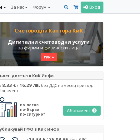
и
За нас
Форум
Вход
Счетоводна Кантора КиК
Дигитални счетоводни услуги
за фирми и физически лица
тук »
ълен достъп в КиК Инфо
8.33 €
16.29 лв.
а
/
без ДДС на месец при год.
бонамент
по-лесно
по-бързо
Абонамент
по-сигурно*
убликувай ГФО в КиК Инфо
13.33 €
26.08 лв.
за
/
без ДДС