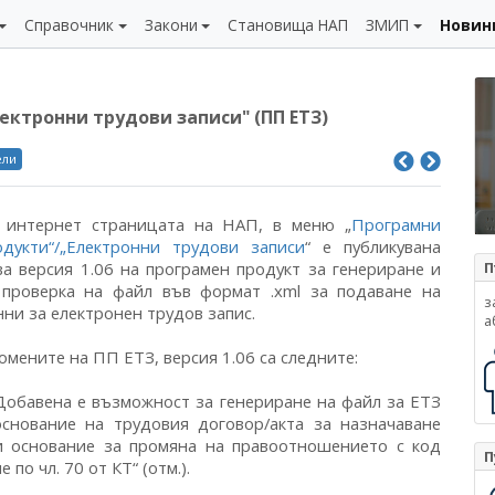
Справочник
Закони
Становища НАП
ЗМИП
Новин
ектронни трудови записи" (ПП ЕТЗ)
ели
 интернет страницата на НАП, в меню „
Програмни
одукти“/„Електронни трудови записи
“ е публикувана
ва версия 1.06 на програмен продукт за генериране и
П
 проверка на файл във формат .xml за подаване на
з
нни за електронен трудов запис.
а
омените на ПП ЕТЗ, версия 1.06 са следните:
 Добавена е възможност за генериране на файл за ЕТЗ
основание на трудовия договор/акта за назначаване
и основание за промяна на правоотношението с код
П
по чл. 70 от КТ“ (отм.).