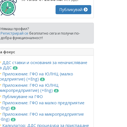
Публикувай
Нямаш профил?
Регистрирай се
безплатно сега и получи по-
добра функционалност!
а фокус
ДДС ставки и основания за неначисляване
а ДДС
Приложение: ГФО на ЮЛНЦ (малко
редприятие) (+Eng)
Приложение: ГФО на ЮЛНЦ
микропредприятие) (+Eng)
Публикуване на ГФО
Приложение: ГФО на малко предприятие
+Eng)
Приложение: ГФО на микропредприятие
+Eng)
Калкулатор: ДДС процедура за приспадане