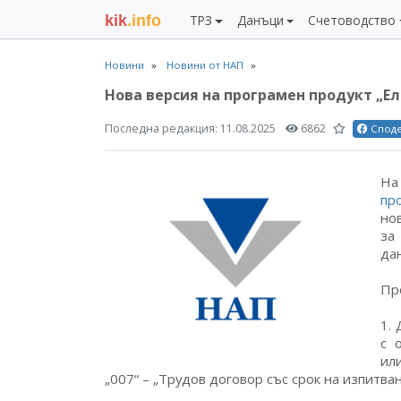
kik
.info
ТРЗ
Данъци
Счетоводство
Новини
Новини от НАП
Нова версия на програмен продукт „Ел
Последна редакция:
11.08.2025
6862
Спод
На
пр
но
за
да
Пр
1.
с 
ил
„007“ – „Трудов договор със срок на изпитване 