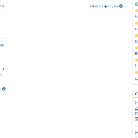
та
Още от форума
ч
г
в
ия
в
f
 в
д
д
е)
С
Н
д
п
Н
д