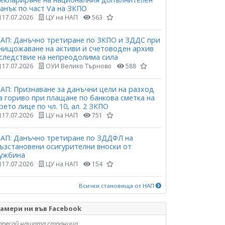
анък по част Vа на ЗКПО
17.07.2026
ЦУ на НАП
563
АП: Данъчно третиране по ЗКПО и ЗДДС при
нищожаване на активи и счетоводен архив
следствие на непреодолима сила
17.07.2026
ОУИ Велико Търново
588
АП: Признаване за данъчни цели на разход
а гориво при плащане по банкова сметка на
рето лице по чл. 10, ал. 2 ЗКПО
17.07.2026
ЦУ на НАП
751
АП: Данъчно третиране по ЗДДФЛ на
ъзстановени осигурителни вноски от
ужбина
17.07.2026
ЦУ на НАП
154
Всички становища от НАП
амери ни във Facebook
аресай нашата страница