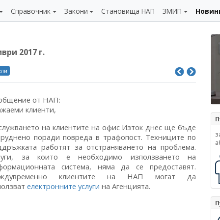
Справочник
Закони
Становища НАП
ЗМИП
Новин
ври 2017 г.
ели
общение от НАП:
ажаеми клиенти,
П
служването на клиентите на офис Изток днес ще бъде
з
труднено поради повреда в трафопост. Техниците по
а
ддръжката работят за отстраняването на проблема.
луги, за които е необходимо използването на
формационната система, няма да се предоставят.
ждувременно клиентите на НАП могат да
ползват
електронните услуги
на Агенцията.
П