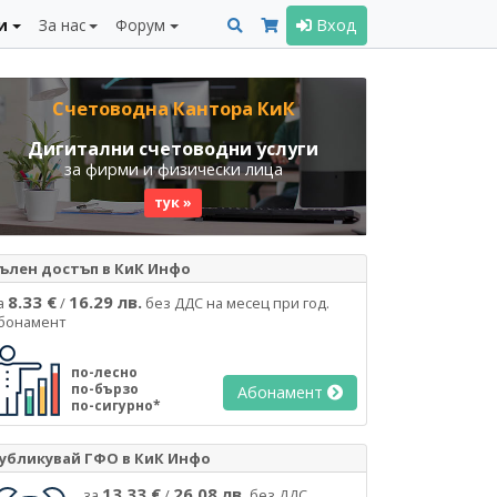
и
За нас
Форум
Вход
Счетоводна Кантора КиК
Дигитални счетоводни услуги
за фирми и физически лица
тук »
ълен достъп в КиК Инфо
8.33 €
16.29 лв.
а
/
без ДДС на месец при год.
бонамент
по-лесно
по-бързо
Абонамент
по-сигурно*
убликувай ГФО в КиК Инфо
13.33 €
26.08 лв.
за
/
без ДДС