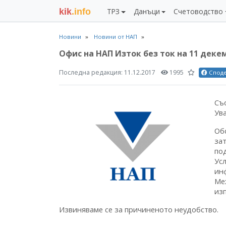
kik
.info
ТРЗ
Данъци
Счетоводство
Новини
Новини от НАП
Офис на НАП Изток без ток на 11 декем
Последна редакция:
11.12.2017
1995
Спод
Съ
Ув
Об
за
по
Ус
ин
Ме
из
Извиняваме се за причиненото неудобство.