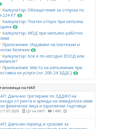
Калкулатор: Обезщетение за отпуски по
л.224 КТ
Калкулатор: Платен отпуск при непълна
одина
Калкулатор: МОД при непълно работно
реме
Приложение: Издаване на платежни и
носни бележки
Калкулатор: Кое е по-изгодно ЕООД или
reelancer?
Приложение: Място на изпълнение при
оставка на услуги (чл. 20б-24 ЗДДС)
тановища на НАП
АП: Данъчно третиране по ЗДДФЛ на
оходи от рента и аренда на земеделска земя
ри физически лица и еднолични търговци
17.07.2026
ЦУ на НАП
1490
АП: Данъчен период и срокове за
еклариране на националния допълнителен