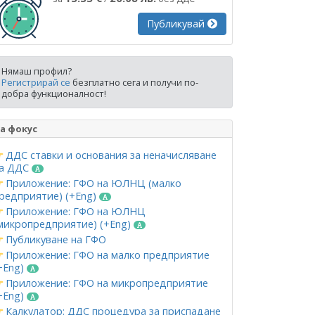
Публикувай
Нямаш профил?
Регистрирай се
безплатно сега и получи по-
добра функционалност!
а фокус
ДДС ставки и основания за неначисляване
а ДДС
Приложение: ГФО на ЮЛНЦ (малко
редприятие) (+Eng)
Приложение: ГФО на ЮЛНЦ
микропредприятие) (+Eng)
Публикуване на ГФО
Приложение: ГФО на малко предприятие
+Eng)
Приложение: ГФО на микропредприятие
+Eng)
Калкулатор: ДДС процедура за приспадане