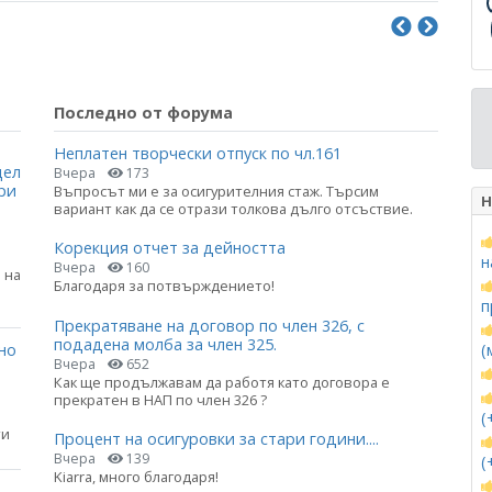
Последно от форума
Неплатен творчески отпуск по чл.161
цел
Вчера
173
ри
Въпросът ми е за осигурителния стаж. Търсим
Н
вариант как да се отрази толкова дълго отсъствие.
Корекция отчет за дейността
н
Вчера
160
 на
Благодаря за потвърждението!
п
Прекратяване на договор по член 326, с
подадена молба за член 325.
(
но
Вчера
652
Как ще продължавам да работя като договора е
прекратен в НАП по член 326 ?
(
ти
Процент на осигуровки за стари години....
Вчера
139
(
Kiarra, много благодаря!