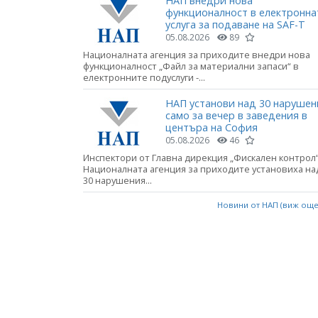
НАП внедри нова
функционалност в електронна
услуга за подаване на SAF-T
05.08.2026
89
Националната агенция за приходите внедри нова
функционалност „Файл за материални запаси“ в
електронните подуслуги -...
НАП установи над 30 нарушен
само за вечер в заведения в
центъра на София
05.08.2026
46
Инспектори от Главна дирекция „Фискален контрол“
Националната агенция за приходите установиха на
30 нарушения...
Новини от НАП (виж ощ