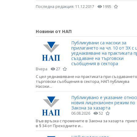
Последна редакция:
11.12.2017
1995
Новини от НАП
Публикувани са насоки за
прилагането на чл. 10 от ЗХ с 
уеднаквяване на практиката п
създаване на търговски
съобщения в сектора
Вчера
27
С цел уеднаквяване на практиката при създаването
търговски съобщения в сектора, НАП публикува
Насоки...
Публикувано е указание относ
новия лицензионен режим по
Закона за хазарта
06.08.2026
52
Във връзка с промените в Закона за хазарта прие
в § 34 от Преходните и...