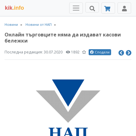
kik
.info
Новини
Новини от НАП
Онлайн търговците няма да издават касови
бележки
Последна редакция:
30.07.2020
1892
Сподели