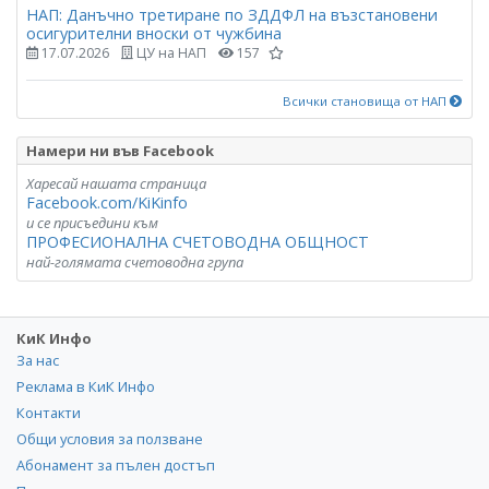
НАП: Данъчно третиране по ЗДДФЛ на възстановени
осигурителни вноски от чужбина
17.07.2026
ЦУ на НАП
157
Всички становища от НАП
Намери ни във Facebook
Харесай нашата страница
Facebook.com/KiKinfo
и се присъедини към
ПРОФЕСИОНАЛНА СЧЕТОВОДНА ОБЩНОСТ
най-голямата счетоводна група
КиК Инфо
За нас
Реклама в КиК Инфо
Контакти
Общи условия за ползване
Абонамент за пълен достъп