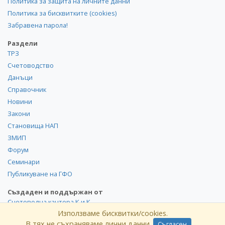
Политика за защита на личните данни
Политика за бисквитките (cookies)
Забравена парола!
Раздели
ТРЗ
Счетоводство
Данъци
Справочник
Новини
Закони
Становища НАП
ЗМИП
Форум
Семинари
Публикуване на ГФО
Създаден и поддържан от
Счетоводна кантора К и К
Използваме бисквитки/cookies.
В тях не съхраняваме лични данни.
Съгласен