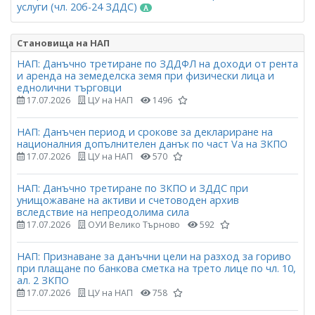
услуги (чл. 20б-24 ЗДДС)
Становища на НАП
НАП: Данъчно третиране по ЗДДФЛ на доходи от рента
и аренда на земеделска земя при физически лица и
еднолични търговци
17.07.2026
ЦУ на НАП
1496
НАП: Данъчен период и срокове за деклариране на
националния допълнителен данък по част Vа на ЗКПО
17.07.2026
ЦУ на НАП
570
НАП: Данъчно третиране по ЗКПО и ЗДДС при
унищожаване на активи и счетоводен архив
вследствие на непреодолима сила
17.07.2026
ОУИ Велико Търново
592
НАП: Признаване за данъчни цели на разход за гориво
при плащане по банкова сметка на трето лице по чл. 10,
ал. 2 ЗКПО
17.07.2026
ЦУ на НАП
758