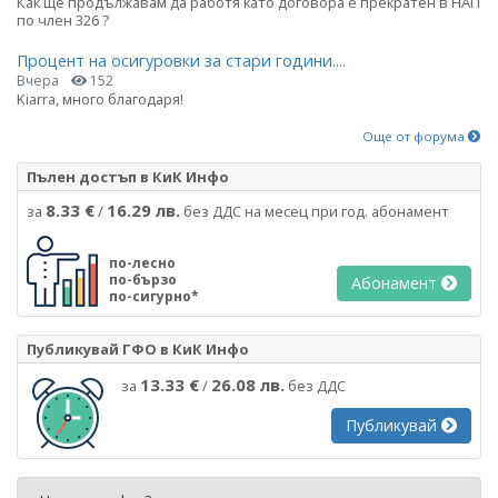
Как ще продължавам да работя като договора е прекратен в НАП
по член 326 ?
Процент на осигуровки за стари години....
Вчера
152
Kiarra, много благодаря!
Още от форума
Пълен достъп в КиК Инфо
8.33 €
16.29 лв.
за
/
без ДДС на месец при год. абонамент
по-лесно
по-бързо
Абонамент
по-сигурно*
Публикувай ГФО в КиК Инфо
13.33 €
26.08 лв.
за
/
без ДДС
Публикувай