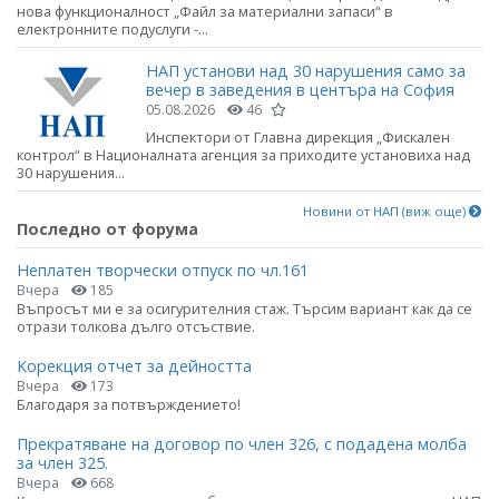
нова функционалност „Файл за материални запаси“ в
електронните подуслуги -...
НАП установи над 30 нарушения само за
вечер в заведения в центъра на София
05.08.2026
46
Инспектори от Главна дирекция „Фискален
контрол“ в Националната агенция за приходите установиха над
30 нарушения...
Новини от НАП (виж още)
Последно от форума
Неплатен творчески отпуск по чл.161
Вчера
185
Въпросът ми е за осигурителния стаж. Търсим вариант как да се
отрази толкова дълго отсъствие.
Корекция отчет за дейността
Вчера
173
Благодаря за потвърждението!
Прекратяване на договор по член 326, с подадена молба
за член 325.
Вчера
668