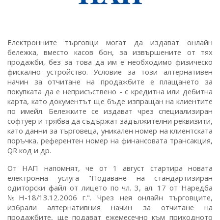
Електронните търговци могат да издават онлайн
бележка, вместо касов бон, за извършените от тях
продажби, без за това да им е необходимо физическо
фискално устройство. Условие за този алтернативен
начин за отчитане на продажбите е плащането за
покупката да е неприсъствено - с кредитна или дебитна
карта, като документът ще бъде изпращан на клиентите
по имейл. Бележките се издават чрез специализиран
софтуер и трябва да съдържат задължителни реквизити,
като данни за търговеца, уникален номер на клиентската
поръчка, референтен номер на финансовата трансакция,
QR код и др.
От НАП напомнят, че от 1 август стартира новата
електронна услуга "Подаване на стандартизиран
одиторски файл от лицето по чл. 3, ал. 17 от Наредба
№Н-18/13.12.2006 г.". Чрез нея онлайн търговците,
избрали алтернативния начин за отчитане на
продажбите, ще подават ежемесечно към приходното