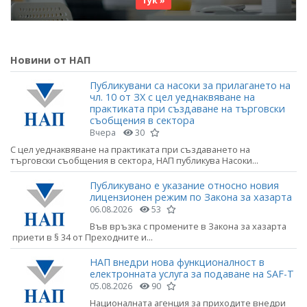
тук »
Новини от НАП
Публикувани са насоки за прилагането на
чл. 10 от ЗХ с цел уеднаквяване на
практиката при създаване на търговски
съобщения в сектора
Вчера
30
С цел уеднаквяване на практиката при създаването на
търговски съобщения в сектора, НАП публикува Насоки...
Публикувано е указание относно новия
лицензионен режим по Закона за хазарта
06.08.2026
53
Във връзка с промените в Закона за хазарта
приети в § 34 от Преходните и...
НАП внедри нова функционалност в
електронната услуга за подаване на SAF-T
05.08.2026
90
Националната агенция за приходите внедри