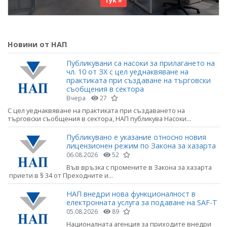
тук »
Новини от НАП
Публикувани са насоки за прилагането на
чл. 10 от ЗХ с цел уеднаквяване на
практиката при създаване на търговски
съобщения в сектора
Вчера
27
С цел уеднаквяване на практиката при създаването на
търговски съобщения в сектора, НАП публикува Насоки...
Публикувано е указание относно новия
лицензионен режим по Закона за хазарта
06.08.2026
52
Във връзка с промените в Закона за хазарта
приети в § 34 от Преходните и...
НАП внедри нова функционалност в
електронната услуга за подаване на SAF-T
05.08.2026
89
Националната агенция за приходите внедри