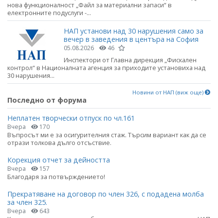
нова функционалност „Файл за материални запаси“ в
електронните подуслуги -...
НАП установи над 30 нарушения само за
вечер в заведения в центъра на София
05.08.2026
46
Инспектори от Главна дирекция „Фискален
контрол“ в Националната агенция за приходите установиха над
30 нарушения...
Новини от НАП (виж още)
Последно от форума
Неплатен творчески отпуск по чл.161
Вчера
170
Въпросът ми е за осигурителния стаж. Търсим вариант как да се
отрази толкова дълго отсъствие.
Корекция отчет за дейността
Вчера
157
Благодаря за потвърждението!
Прекратяване на договор по член 326, с подадена молба
за член 325.
Вчера
643