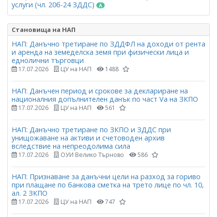
услуги (чл. 20б-24 ЗДДС)
Становища на НАП
НАП: Данъчно третиране по ЗДДФЛ на доходи от рента
и аренда на земеделска земя при физически лица и
еднолични търговци
17.07.2026
ЦУ на НАП
1488
НАП: Данъчен период и срокове за деклариране на
националния допълнителен данък по част Vа на ЗКПО
17.07.2026
ЦУ на НАП
561
НАП: Данъчно третиране по ЗКПО и ЗДДС при
унищожаване на активи и счетоводен архив
вследствие на непреодолима сила
17.07.2026
ОУИ Велико Търново
586
НАП: Признаване за данъчни цели на разход за гориво
при плащане по банкова сметка на трето лице по чл. 10,
ал. 2 ЗКПО
17.07.2026
ЦУ на НАП
747