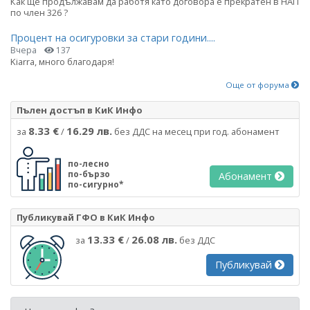
Как ще продължавам да работя като договора е прекратен в НАП
по член 326 ?
Процент на осигуровки за стари години....
Вчера
137
Kiarra, много благодаря!
Още от форума
Пълен достъп в КиК Инфо
8.33 €
16.29 лв.
за
/
без ДДС на месец при год. абонамент
по-лесно
по-бързо
Абонамент
по-сигурно*
Публикувай ГФО в КиК Инфо
13.33 €
26.08 лв.
за
/
без ДДС
Публикувай