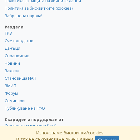
Политика за защита на личните данни
Политика за бисквитките (cookies)
Забравена парола!
Раздели
ТРЗ
Счетоводство
Данъци
Справочник
Новини
Закони
Становища НАП
ЗМИП
Форум
Семинари
Публикуване на ГФО
Създаден и поддържан от
Счетоводна кантора К и К
Използваме бисквитки/cookies.
В тях не съхраняваме лични данни.
Съгласен