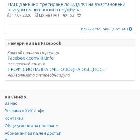
НАП: Данъчно третиране по ЗДДФЛ на възстановени
осигурителни вноски от чужбина
17.07.2026
ЦУ на НАП
152
Всички становища от НАП
Намери ни във Facebook
Харесай нашата страница
Facebook.com/KiKinfo
и се присъедини към
ПРОФЕСИОНАЛНА СЧЕТОВОДНА ОБЩНОСТ
най-голямата счетоводна група
КиК Инфо
За нас
Реклама в КиК Инфо
Контакти
Общи условия за ползване
Абонамент за пълен достъп