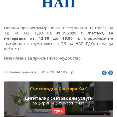
Поради препрограмиране на телефонната централа на
ТД на НАП ГДО на
31.01.2020 г. /петък/, за
интервала
от 12:30 до 13:00 ч
, стационарните
телефони на служителите в ТД на НАП ГДО, няма да
работят.
Извиняваме за причиненото неудобство.
Последна редакция:
30.01.2020
1066
Счетоводна Кантора КиК
Дигитални счетоводни услуги
за фирми и физически лица
тук »