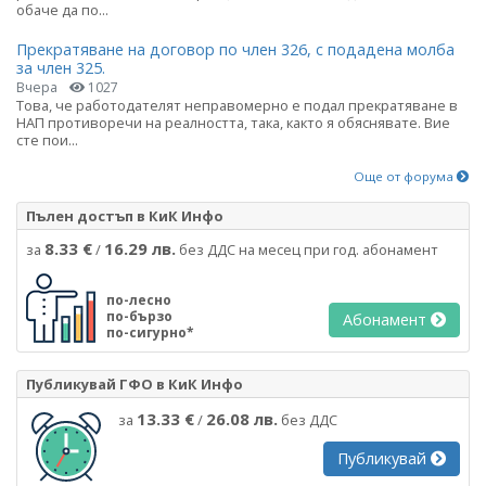
обаче да по...
Прекратяване на договор по член 326, с подадена молба
за член 325.
Вчера
1027
Това, че работодателят неправомерно е подал прекратяване в
НАП противоречи на реалността, така, както я обяснявате. Вие
сте пои...
Още от форума
Пълен достъп в КиК Инфо
8.33 €
16.29 лв.
за
/
без ДДС на месец при год. абонамент
по-лесно
по-бързо
Абонамент
по-сигурно*
Публикувай ГФО в КиК Инфо
13.33 €
26.08 лв.
за
/
без ДДС
Публикувай