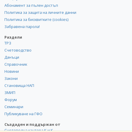
Абонамент за пълен достъп
Политика за защита на личните данни
Политика за бисквитките (cookies)
Забравена парола!
Раздели
ТРЗ
Счетоводство
Данъци
Справочник
Новини
Закони
Становища НАП
ЗМИП
Форум
Семинари
Публикуване на ГФО
Създаден и поддържан от
Счетоводна кантора К и К