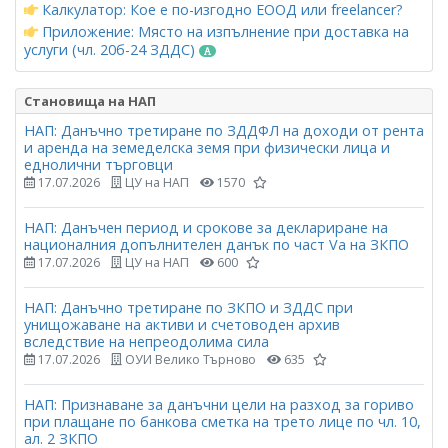
Калкулатор: Кое е по-изгодно ЕООД или freelancer?
Приложение: Място на изпълнение при доставка на
услуги (чл. 20б-24 ЗДДС)
Становища на НАП
НАП: Данъчно третиране по ЗДДФЛ на доходи от рента
и аренда на земеделска земя при физически лица и
еднолични търговци
17.07.2026
ЦУ на НАП
1570
НАП: Данъчен период и срокове за деклариране на
националния допълнителен данък по част Vа на ЗКПО
17.07.2026
ЦУ на НАП
600
НАП: Данъчно третиране по ЗКПО и ЗДДС при
унищожаване на активи и счетоводен архив
вследствие на непреодолима сила
17.07.2026
ОУИ Велико Търново
635
НАП: Признаване за данъчни цели на разход за гориво
при плащане по банкова сметка на трето лице по чл. 10,
ал. 2 ЗКПО