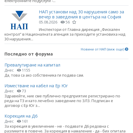
електронните подуслуги -...
НАП установи над 30 нарушения само за
вечер в заведения в центъра на София
05.08.2026
56
Инспектори от Главна дирекция „Фискален
контрол“ в Националната агенция за приходите установиха над
30 нарушения...
Новини от НАП (виж още)
Последно от форума
Превалутиране на капитал
Днес
1155
Да, това са ако собственика ги подава сам.
Изместване на кабел на Ер Юг
Днес
73
Здравейте, ние сме публично предприятие регистрирано по
реда на ТЗ и като лечебно заведение по ЗЛЗ. Подписан е
договор с Ер Юг з...
Корекция на Д6
Днес
161
За корекция в увеличение - не - подавате Д6 редовна с
разликите в повече. За корекция в намаление - да - бих опитала