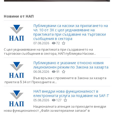
Новини от НАП
Публикувани са насоки за прилагането на
чл. 10 от ЗХ с цел уеднаквяване на
практиката при създаване на търговски
съобщения в сектора
07.08.2026
72
С цел уеднаквяване на практиката при създаването на
търговски съобщения в сектора, НАП публикува Насоки...
Публикувано е указание относно новия
лицензионен режим по Закона за хазарта
06.08.2026
91
Във връзка с промените в Закона за хазарта
приети в § 34 от Преходните и...
НАП внедри нова функционалност в
електронната услуга за подаване на SAF-T
05.08.2026
127
Националната агенция за приходите внедри
нова функционалност „Файл за материални запаси“ в