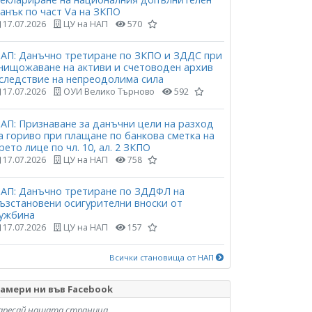
анък по част Vа на ЗКПО
17.07.2026
ЦУ на НАП
570
АП: Данъчно третиране по ЗКПО и ЗДДС при
нищожаване на активи и счетоводен архив
следствие на непреодолима сила
17.07.2026
ОУИ Велико Търново
592
АП: Признаване за данъчни цели на разход
а гориво при плащане по банкова сметка на
рето лице по чл. 10, ал. 2 ЗКПО
17.07.2026
ЦУ на НАП
758
АП: Данъчно третиране по ЗДДФЛ на
ъзстановени осигурителни вноски от
ужбина
17.07.2026
ЦУ на НАП
157
Всички становища от НАП
амери ни във Facebook
аресай нашата страница