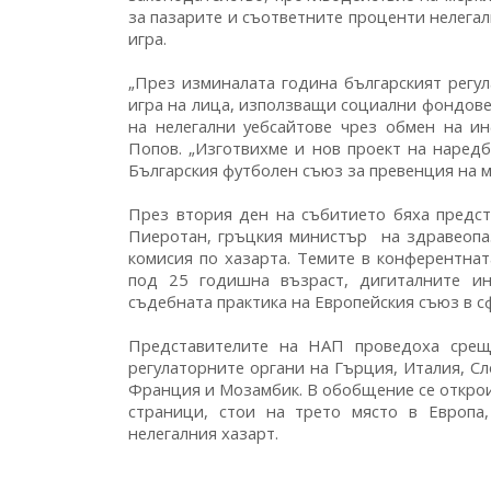
за пазарите и съответните проценти нелегал
игра.
„През изминалата година българският регул
игра на лица, използващи социални фондове
на нелегални уебсайтове чрез обмен на и
Попов. „Изготвихме и нов проект на наредб
Българския футболен съюз за превенция на м
През втория ден на събитието бяха предс
Пиеротан, гръцкия министър на здравеопа
комисия по хазарта. Темите в конферентна
под 25 годишна възраст, дигиталните ин
съдебната практика на Европейския съюз в сф
Представителите на НАП проведоха срещ
регулаторните органи на Гърция, Италия, С
Франция и Мозамбик. В обобщение се открои 
страници, стои на трето място в Европа
нелегалния хазарт.