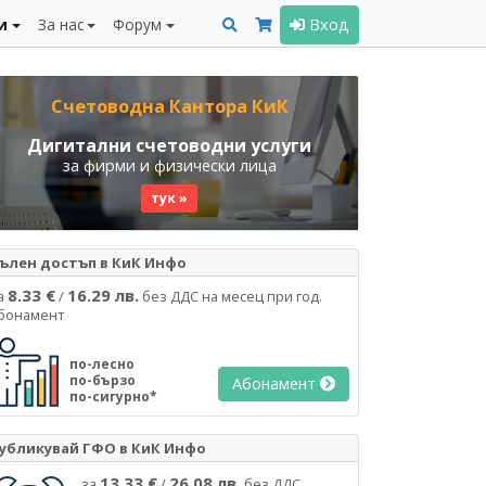
и
За нас
Форум
Вход
Счетоводна Кантора КиК
Дигитални счетоводни услуги
за фирми и физически лица
тук »
ълен достъп в КиК Инфо
8.33 €
16.29 лв.
а
/
без ДДС на месец при год.
бонамент
по-лесно
по-бързо
Абонамент
по-сигурно*
убликувай ГФО в КиК Инфо
13.33 €
26.08 лв.
за
/
без ДДС