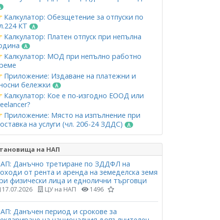
Калкулатор: Обезщетение за отпуски по
л.224 КТ
Калкулатор: Платен отпуск при непълна
одина
Калкулатор: МОД при непълно работно
реме
Приложение: Издаване на платежни и
носни бележки
Калкулатор: Кое е по-изгодно ЕООД или
reelancer?
Приложение: Място на изпълнение при
оставка на услуги (чл. 20б-24 ЗДДС)
тановища на НАП
АП: Данъчно третиране по ЗДДФЛ на
оходи от рента и аренда на земеделска земя
ри физически лица и еднолични търговци
17.07.2026
ЦУ на НАП
1496
АП: Данъчен период и срокове за
еклариране на националния допълнителен