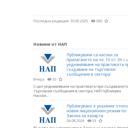
Последна редакция:
30.05.2025
380
Новини от НАП
Публикувани са насоки за
прилагането на чл. 10 от ЗХ с 
уеднаквяване на практиката п
създаване на търговски
съобщения в сектора
Вчера
30
С цел уеднаквяване на практиката при създаването
търговски съобщения в сектора, НАП публикува
Насоки...
Публикувано е указание относ
новия лицензионен режим по
Закона за хазарта
06.08.2026
53
Във връзка с промените в Закона за хазарта прие