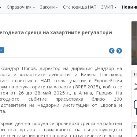
Справочник
Закони
Становища НАП
ЗМИП
Новин
егодната среща на хазартните регулатори -
ли
ександър Попов, директор на дирекция „Надзор на
зарта и хазартните дейности“ и Биляна Цветкова,
П
диен съветник в НАП, взеха участие в Европейския
з
рум на регулаторите на хазарта (GREF 2025), който се
а
стоя от 26 до 28 май 2025 г., в Атина, Гърция. На
егодното събитие присъстваха близо 200
едставители на надзорни институции от Европа и
та.
първия ден на форума се проведоха срещи на работни
П
упи във връзка с прилагането на съществуващото
те срещу изпирането на пари, статистическите данни