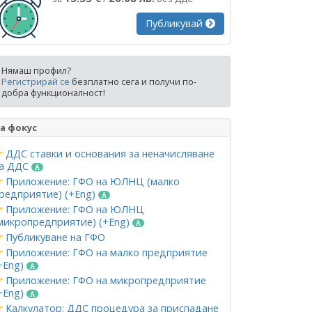
Публикувай
Нямаш профил?
Регистрирай се
безплатно сега и получи по-
добра функционалност!
а фокус
ДДС ставки и основания за неначисляване
а ДДС
Приложение: ГФО на ЮЛНЦ (малко
редприятие) (+Eng)
Приложение: ГФО на ЮЛНЦ
микропредприятие) (+Eng)
Публикуване на ГФО
Приложение: ГФО на малко предприятие
+Eng)
Приложение: ГФО на микропредприятие
+Eng)
Калкулатор: ДДС процедура за приспадане