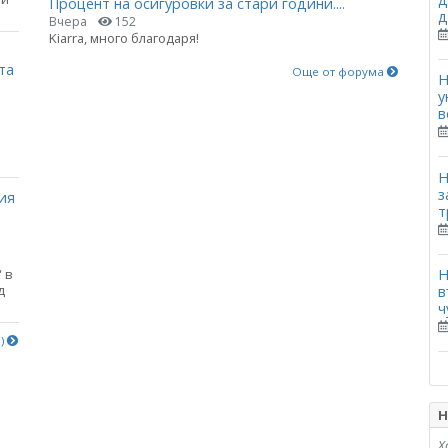
Процент на осигуровки за стари години....
д
Вчера
152
Kiarra, много благодаря!
та
Още от форума
Н
у
в
Н
з
ия
т
 в
Н
д
в
ч
е)
Н
Х