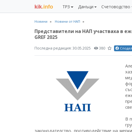
kik
.info
ТРЗ
Данъци
Счетоводство
Новини
Новини от НАП
Представители на НАП участваха в еж
GREF 2025
Последна редакция:
30.05.2025
380
Споде
Ал
ха
ме
фо
съ
еж
пр
све
В 
гр
законодателство, противодействие на мерки