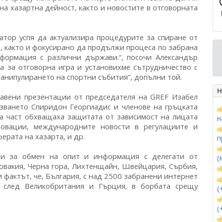
на хазартна дейност, както и новостите в отговорната
атор успя да актуализира процедурите за спиране от
, както и фокусирано да продължи процеса по забрана
нформация с различни държави.“, посочи Александър
а за отговорна игра и установихме сътрудничество с
анипулирането на спортни събития“, допълни той.
Н
тавени презентации от председателя на GREF Изабел
зването Спиридон Георгиадис и членове на гръцката
та част обхващаха защитата от зависимост на лицата
н
овации, международните новости в регулациите и
ерата на хазарта, и др.
п
и за обмен на опит и информация с делегати от
(
ловакия, Черна гора, Лихтенщайн, Швейцария, Сърбия,
фактът, че, България, с над 2500 забранени интернет
, след Великобритания и Гърция, в борбата срещу
(
(