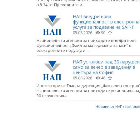
в § 34 от Преходните и...
НАП внедри нова
функционалност в електронна
услуга за подаване на SAF-T
05.08.2026
90
Националната агенция за приходите внедри нова
функционалност „Файл за материални запаси“ в
електронните подуслуги -...
НАП установи над 30 нарушен
само за вечер в заведения в
центъра на София
05.08.2026
46
Инспектори от Главна дирекция „Фискален контрол“
Националната агенция за приходите установиха на
30 нарушения...
Новини от НАП (виж ощ