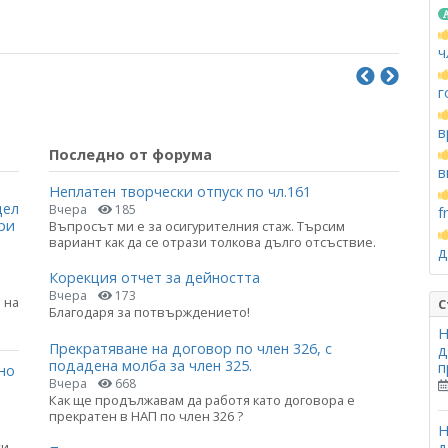
ч
г
в
Последно от форума
в
Неплатен творчески отпуск по чл.161
цел
Вчера
185
f
ри
Въпросът ми е за осигурителния стаж. Търсим
вариант как да се отрази толкова дълго отсъствие.
д
Корекция отчет за дейността
Вчера
173
 на
С
Благодаря за потвърждението!
Н
Прекратяване на договор по член 326, с
д
подадена молба за член 325.
п
но
Вчера
668
Как ще продължавам да работя като договора е
прекратен в НАП по член 326 ?
Н
д
ти