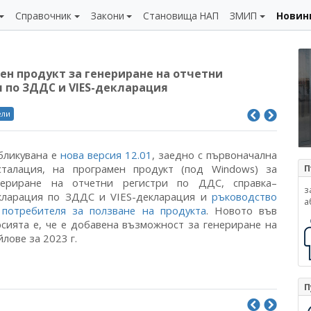
Справочник
Закони
Становища НАП
ЗМИП
Новин
ен продукт за генериране на отчетни
 по ЗДДС и VIES-декларация
ели
бликувана е
нова версия 12.01
, заедно с първоначална
сталация, на програмен продукт (под Windows) за
П
нериране на отчетни регистри по ДДС, справка–
з
кларация по ЗДДС и VIES-декларация и
ръководство
а
 потребителя за ползване на продукта
. Новото във
рсията е, че е добавена възможност за генериране на
лове за 2023 г.
П