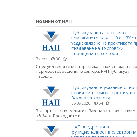
Новини от НАП
Публикувани са насоки за
прилагането на чл. 10 от ЗХ с 
уеднаквяване на практиката п
създаване на търговски
съобщения в сектора
Вчера
30
С цел уеднаквяване на практиката при създаването
търговски съобщения в сектора, НАП публикува
Насоки...
Публикувано е указание относ
новия лицензионен режим по
Закона за хазарта
06.08.2026
54
Във връзка с промените в Закона за хазарта прие
в § 34 от Преходните и...
НАП внедри нова
функционалност в електронна