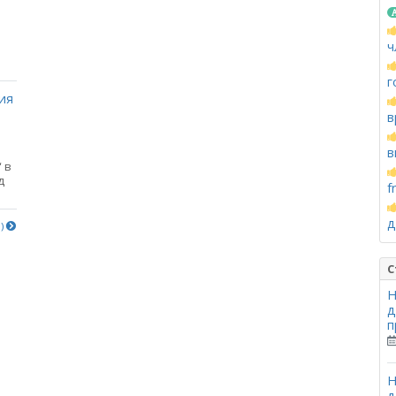
ч
г
ия
в
в
 в
д
f
д
е)
С
Н
д
п
Н
д