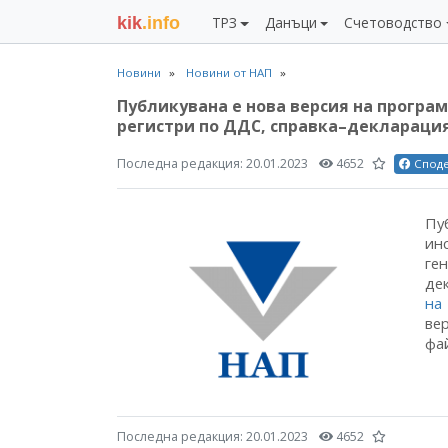
kik
.info
ТРЗ
Данъци
Счетоводство
Новини
Новини от НАП
Публикувана е нова версия на програм
регистри по ДДС, справка–декларация
Последна редакция:
20.01.2023
4652
Спод
Пу
ин
ге
де
на
ве
фай
Последна редакция:
20.01.2023
4652