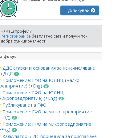
Публикувай
Нямаш профил?
Регистрирай се
безплатно сега и получи по-
добра функционалност!
а фокус
ДДС ставки и основания за неначисляване
а ДДС
Приложение: ГФО на ЮЛНЦ (малко
редприятие) (+Eng)
Приложение: ГФО на ЮЛНЦ
микропредприятие) (+Eng)
Публикуване на ГФО
Приложение: ГФО на малко предприятие
+Eng)
Приложение: ГФО на микропредприятие
+Eng)
Калкулатор: ДДС процедура за приспадане