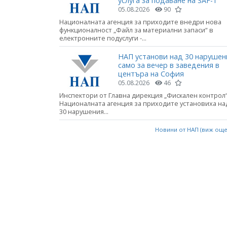
услуга за подаване на SAF-T
05.08.2026
90
Националната агенция за приходите внедри нова
функционалност „Файл за материални запаси“ в
електронните подуслуги -...
НАП установи над 30 нарушен
само за вечер в заведения в
центъра на София
05.08.2026
46
Инспектори от Главна дирекция „Фискален контрол“
Националната агенция за приходите установиха на
30 нарушения...
Новини от НАП (виж ощ