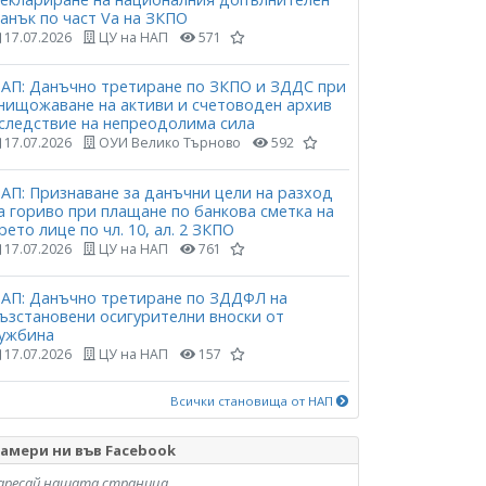
анък по част Vа на ЗКПО
17.07.2026
ЦУ на НАП
571
АП: Данъчно третиране по ЗКПО и ЗДДС при
нищожаване на активи и счетоводен архив
следствие на непреодолима сила
17.07.2026
ОУИ Велико Търново
592
АП: Признаване за данъчни цели на разход
а гориво при плащане по банкова сметка на
рето лице по чл. 10, ал. 2 ЗКПО
17.07.2026
ЦУ на НАП
761
АП: Данъчно третиране по ЗДДФЛ на
ъзстановени осигурителни вноски от
ужбина
17.07.2026
ЦУ на НАП
157
Всички становища от НАП
амери ни във Facebook
аресай нашата страница