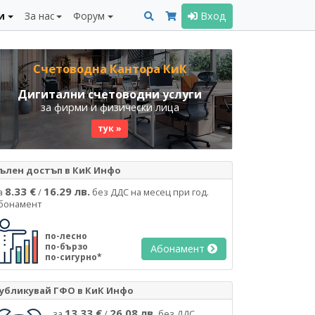
и
За нас
Форум
Вход
Счетоводна Кантора КиК
Дигитални счетоводни услуги
за фирми и физически лица
тук »
ълен достъп в КиК Инфо
8.33 €
16.29 лв.
а
/
без ДДС на месец при год.
бонамент
по-лесно
по-бързо
Абонамент
по-сигурно*
убликувай ГФО в КиК Инфо
13.33 €
26.08 лв.
за
/
без ДДС