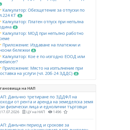
Калкулатор: Обезщетение за отпуски по
л.224 КТ
Калкулатор: Платен отпуск при непълна
одина
Калкулатор: МОД при непълно работно
реме
Приложение: Издаване на платежни и
носни бележки
Калкулатор: Кое е по-изгодно ЕООД или
reelancer?
Приложение: Място на изпълнение при
оставка на услуги (чл. 20б-24 ЗДДС)
тановища на НАП
АП: Данъчно третиране по ЗДДФЛ на
оходи от рента и аренда на земеделска земя
ри физически лица и еднолични търговци
17.07.2026
ЦУ на НАП
1496
АП: Данъчен период и срокове за
еклариране на националния допълнителен