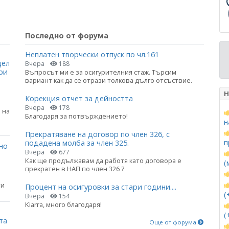
Последно от форума
Неплатен творчески отпуск по чл.161
цел
Вчера
188
ри
Въпросът ми е за осигурителния стаж. Търсим
вариант как да се отрази толкова дълго отсъствие.
Н
Корекция отчет за дейността
Вчера
178
 на
Благодаря за потвърждението!
н
Прекратяване на договор по член 326, с
п
подадена молба за член 325.
но
Вчера
677
Как ще продължавам да работя като договора е
(
прекратен в НАП по член 326 ?
ти
Процент на осигуровки за стари години....
(
Вчера
154
Kiarra, много благодаря!
(
та
Още от форума