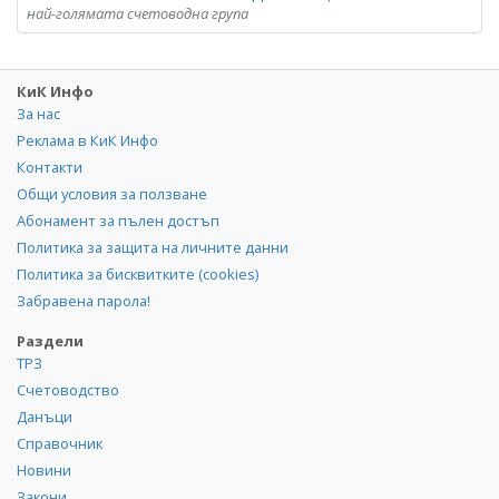
най-голямата счетоводна група
КиК Инфо
За нас
Реклама в КиК Инфо
Контакти
Общи условия за ползване
Абонамент за пълен достъп
Политика за защита на личните данни
Политика за бисквитките (cookies)
Забравена парола!
Раздели
ТРЗ
Счетоводство
Данъци
Справочник
Новини
Закони