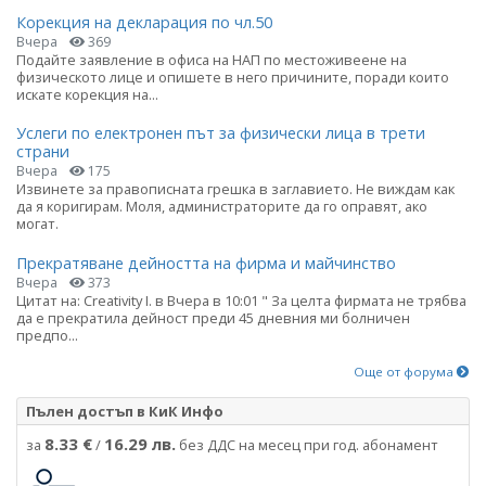
Корекция на декларация по чл.50
Вчера
369
Подайте заявление в офиса на НАП по местоживеене на
физическото лице и опишете в него причините, поради които
искате корекция на...
Услеги по електронен път за физически лица в трети
страни
Вчера
175
Извинете за правописната грешка в заглавието. Не виждам как
да я коригирам. Моля, администраторите да го оправят, ако
могат.
Прекратяване дейността на фирма и майчинство
Вчера
373
Цитат на: Creativity I. в Вчера в 10:01 " За целта фирмата не трябва
да е прекратила дейност преди 45 дневния ми болничен
предпо...
Още от форума
Пълен достъп в КиК Инфо
8.33 €
16.29 лв.
за
/
без ДДС на месец при год. абонамент