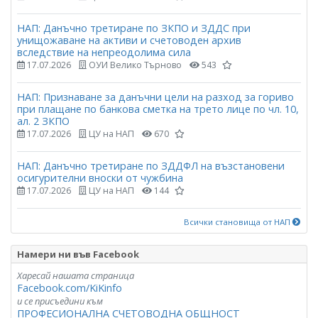
НАП: Данъчно третиране по ЗКПО и ЗДДС при
унищожаване на активи и счетоводен архив
вследствие на непреодолима сила
17.07.2026
ОУИ Велико Търново
543
НАП: Признаване за данъчни цели на разход за гориво
при плащане по банкова сметка на трето лице по чл. 10,
ал. 2 ЗКПО
17.07.2026
ЦУ на НАП
670
НАП: Данъчно третиране по ЗДДФЛ на възстановени
осигурителни вноски от чужбина
17.07.2026
ЦУ на НАП
144
Всички становища от НАП
Намери ни във Facebook
Харесай нашата страница
Facebook.com/KiKinfo
и се присъедини към
ПРОФЕСИОНАЛНА СЧЕТОВОДНА ОБЩНОСТ