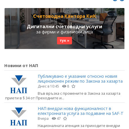
Счетоводна Кантора КиК
Дигитални счетоводни услуги
за фирми и физически лица
тук »
Новини от НАП
Публикувано е указание относно новия
лицензионен режим по Закона за хазарта
Днес в 10:45
8
Във връзка с промените в Закона за хазарта
приети в § 34 от Преходните и...
НАП внедри нова функционалност в
електронната услуга за подаване на SAF-T
Вчера
47
Националната агенция за приходите внедри