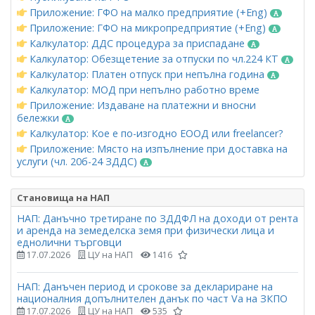
Приложение: ГФО на малко предприятие (+Eng)
Приложение: ГФО на микропредприятие (+Eng)
Калкулатор: ДДС процедура за приспадане
Калкулатор: Обезщетение за отпуски по чл.224 КТ
Калкулатор: Платен отпуск при непълна година
Калкулатор: МОД при непълно работно време
Приложение: Издаване на платежни и вносни
бележки
Калкулатор: Кое е по-изгодно ЕООД или freelancer?
Приложение: Място на изпълнение при доставка на
услуги (чл. 20б-24 ЗДДС)
Становища на НАП
НАП: Данъчно третиране по ЗДДФЛ на доходи от рента
и аренда на земеделска земя при физически лица и
еднолични търговци
17.07.2026
ЦУ на НАП
1416
НАП: Данъчен период и срокове за деклариране на
националния допълнителен данък по част Vа на ЗКПО
17.07.2026
ЦУ на НАП
535