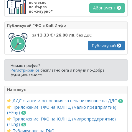
по-лесно
по-бързо
Абонамент
по-сигурно*
Публикувай ГФО в КиК Инфо
13.33 €
26.08 лв.
за
/
без ДДС
Публикувай
Нямаш профил?
Регистрирай се
безплатно сега и получи по-добра
функционалност!
На фокус
ДДС ставки и основания за неначисляване на ДДС
Приложение: ГФО на ЮЛНЦ (малко предприятие)
(+Eng)
Приложение: ГФО на ЮЛНЦ (микропредприятие)
(+Eng)
Публикуване на ГФО