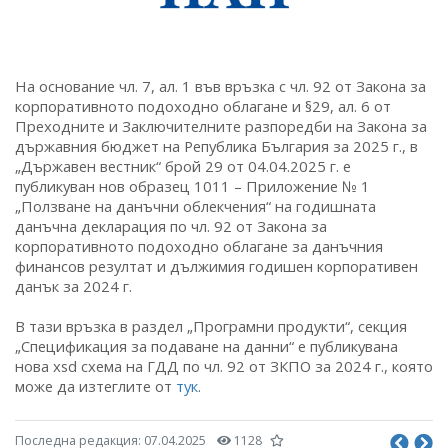
На основание чл. 7, ал. 1 във връзка с чл. 92 от Закона за
корпоративното подоходно облагане и §29, ал. 6 от
Преходните и Заключителните разпоредби на Закона за
държавния бюджет на Република България за 2025 г., в
„Държавен вестник“ брой 29 от 04.04.2025 г. е
публикуван нов образец 1011 – Приложение № 1
„Ползване на данъчни облекчения“ на годишната
данъчна декларация по чл. 92 от Закона за
корпоративното подоходно облагане за данъчния
финансов резултат и дължимия годишен корпоративен
данък за 2024 г.
В тази връзка в раздел „Програмни продукти“, секция
„Спецификация за подаване на данни“ е публикувана
нова xsd схема на ГДД по чл. 92 от ЗКПО за 2024 г., която
може да изтеглите от
тук
.
Последна редакция:
07.04.2025
1128