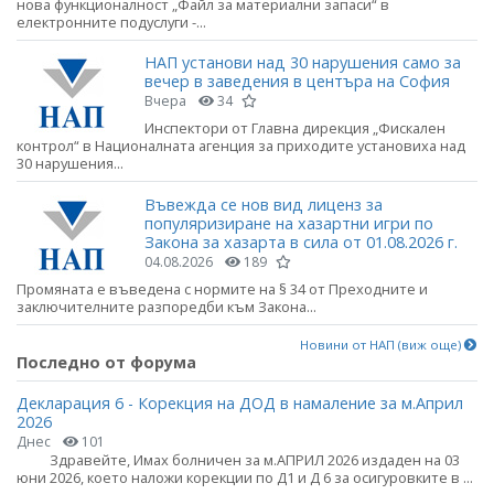
нова функционалност „Файл за материални запаси“ в
електронните подуслуги -...
НАП установи над 30 нарушения само за
вечер в заведения в центъра на София
Вчера
34
Инспектори от Главна дирекция „Фискален
контрол“ в Националната агенция за приходите установиха над
30 нарушения...
Въвежда се нов вид лиценз за
популяризиране на хазартни игри по
Закона за хазарта в сила от 01.08.2026 г.
04.08.2026
189
Промяната е въведена с нормите на § 34 от Преходните и
заключителните разпоредби към Закона...
Новини от НАП (виж още)
Последно от форума
Декларация 6 - Корекция на ДОД в намаление за м.Април
2026
Днес
101
Здравейте, Имах болничен за м.АПРИЛ 2026 издаден на 03
юни 2026, което наложи корекции по Д1 и Д 6 за осигуровките в ...