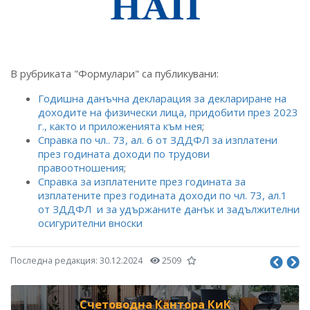
В рубриката "Формулари" са публикувани:
Годишна данъчна декларация за деклариране на
доходите на физически лица, придобити през 2023
г., както и приложенията към нея
;
Справка по чл.. 73, ал. 6 от ЗДДФЛ за изплатени
през годината доходи по трудови
правоотношения
;
Справка за изплатените през годината за
изплатените през годината доходи по чл. 73, ал.1
от ЗДДФЛ и за удържаните данък и задължителни
осигурителни вноски
Последна редакция:
30.12.2024
2509
Счетоводна Кантора КиК