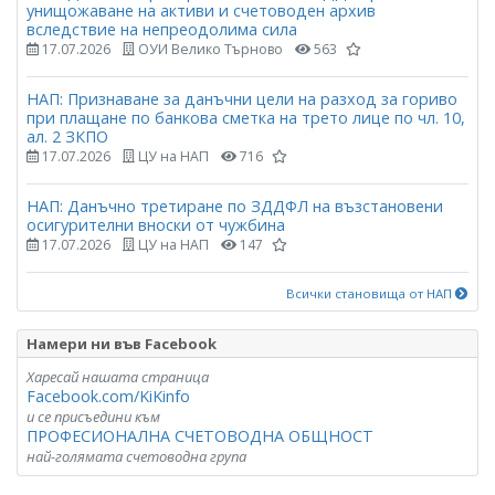
унищожаване на активи и счетоводен архив
вследствие на непреодолима сила
17.07.2026
ОУИ Велико Търново
563
НАП: Признаване за данъчни цели на разход за гориво
при плащане по банкова сметка на трето лице по чл. 10,
ал. 2 ЗКПО
17.07.2026
ЦУ на НАП
716
НАП: Данъчно третиране по ЗДДФЛ на възстановени
осигурителни вноски от чужбина
17.07.2026
ЦУ на НАП
147
Всички становища от НАП
Намери ни във Facebook
Харесай нашата страница
Facebook.com/KiKinfo
и се присъедини към
ПРОФЕСИОНАЛНА СЧЕТОВОДНА ОБЩНОСТ
най-голямата счетоводна група