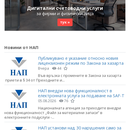
Дигитални счетоводни услуги
за фирми и физически лица
тук »
Новини от НАП
Публикувано е указание относно новия
лицензионен режим по Закона за хазарта
Вчера
44
Във връзка с промените в Закона за хазарта
приети в § 34 от Преходните и...
НАП внедри нова функционалност в
електронната услуга за подаване на SAF-T
05.08.2026
76
Националната агенция за приходите внедри
нова функционалност „Файл за материални запаси“ в
електронните подуслуги -...
НАП установи над 30 нарушения само за