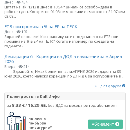
Днес
434
Цитат на: ak_1313 в Днес в 10:54 " Винаги се освобождава в
работен ден. Конкретно 01.08 не може или е считано от 31.07 или
03.08...
ЕТЗ при промяна в % на ЕР на ТЕЛК
Днес
107
Здравейте, колеги! Как практикувате с подаването на ЕТЗ при
промяна на % в ЕР на ТЕЛК? Когато например по средата на
годината - ...
Декларация 6 - Корекция на ДОД в намаление за м.Април
2026
Вчера
214
Здравейте, Имах болничен за м.АПРИЛ 2026 издаден на 03
юни 2026, което наложи корекции по Д1 и Д 6 за осигуровките в ...
Още от форума
Пълен достъп в КиК Инфо
8.33 €
16.29 лв.
за
/
без ДДС на месец при год. абонамент
по-лесно
по-бързо
Абонамент
по-сигурно*