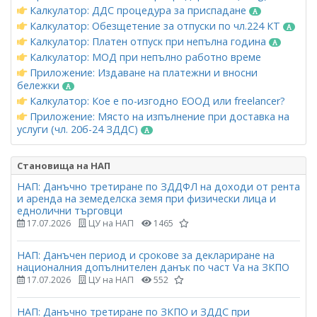
Калкулатор: ДДС процедура за приспадане
Калкулатор: Обезщетение за отпуски по чл.224 КТ
Калкулатор: Платен отпуск при непълна година
Калкулатор: МОД при непълно работно време
Приложение: Издаване на платежни и вносни
бележки
Калкулатор: Кое е по-изгодно ЕООД или freelancer?
Приложение: Място на изпълнение при доставка на
услуги (чл. 20б-24 ЗДДС)
Становища на НАП
НАП: Данъчно третиране по ЗДДФЛ на доходи от рента
и аренда на земеделска земя при физически лица и
еднолични търговци
17.07.2026
ЦУ на НАП
1465
НАП: Данъчен период и срокове за деклариране на
националния допълнителен данък по част Vа на ЗКПО
17.07.2026
ЦУ на НАП
552
НАП: Данъчно третиране по ЗКПО и ЗДДС при