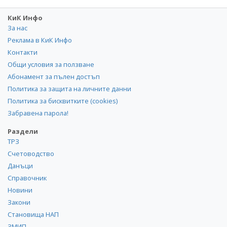
КиК Инфо
За нас
Реклама в КиК Инфо
Контакти
Общи условия за ползване
Абонамент за пълен достъп
Политика за защита на личните данни
Политика за бисквитките (cookies)
Забравена парола!
Раздели
ТРЗ
Счетоводство
Данъци
Справочник
Новини
Закони
Становища НАП
ЗМИП