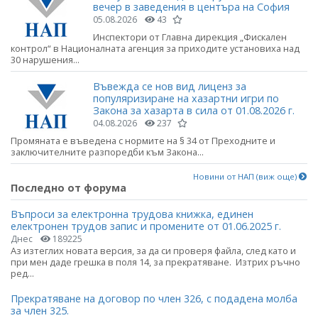
вечер в заведения в центъра на София
05.08.2026
43
Инспектори от Главна дирекция „Фискален
контрол“ в Националната агенция за приходите установиха над
30 нарушения...
Въвежда се нов вид лиценз за
популяризиране на хазартни игри по
Закона за хазарта в сила от 01.08.2026 г.
04.08.2026
237
Промяната е въведена с нормите на § 34 от Преходните и
заключителните разпоредби към Закона...
Новини от НАП (виж още)
Последно от форума
Въпроси за електронна трудова книжка, единен
електронен трудов запис и промените от 01.06.2025 г.
Днес
189225
Аз изтеглих новата версия, за да си проверя файла, след като и
при мен даде грешка в поля 14, за прекратяване. Изтрих ръчно
ред...
Прекратяване на договор по член 326, с подадена молба
за член 325.