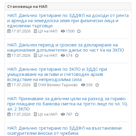
Становища на НАП
НАП: Данъчно третиране по ЗДДФЛ на доходи от рента
и аренда на земеделска земя при физически лица и
еднолични търговци
17.07.2026
ЦУ на НАП
1500
НАП: Данъчен период и срокове за деклариране на
националния допълнителен данък по част Vа на ЗКПО
17.07.2026
ЦУ на НАП
574
НАП: Данъчно третиране по ЗКПО и ЗДДС при
унищожаване на активи и счетоводен архив
вследствие на непреодолима сила
17.07.2026
ОУИ Велико Търново
593
НАП: Признаване за данъчни цели на разход за гориво
при плащане по банкова сметка на трето лице по чл. 10,
ал. 2 ЗКПО
17.07.2026
ЦУ на НАП
767
НАП: Данъчно третиране по ЗДДФЛ на възстановени
осигурителни вноски от чужбина