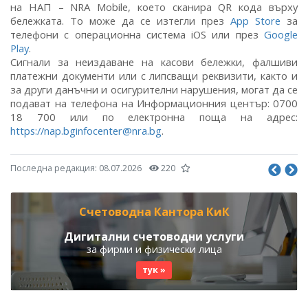
на НАП – NRA Mobile, което сканира QR кода върху
бележката. То може да се изтегли през
App Store
за
телефони с операционна система iOS или през
Google
Play
.
Сигнали за неиздаване на касови бележки, фалшиви
платежни документи или с липсващи реквизити, както и
за други данъчни и осигурителни нарушения, могат да се
подават на телефона на Информационния център: 0700
18 700 или по електронна поща на адрес:
https://nap.bginfocenter@nra.bg
.
Последна редакция:
08.07.2026
220
Счетоводна Кантора КиК
Дигитални счетоводни услуги
за фирми и физически лица
тук »