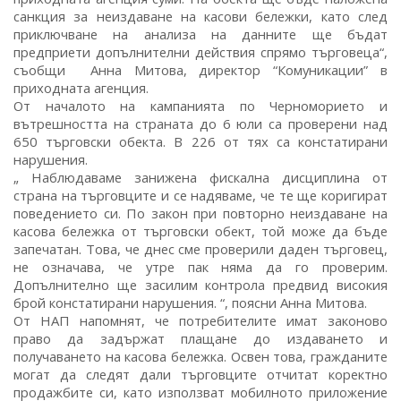
санкция за неиздаване на касови бележки, като след
приключване на анализа на данните ще бъдат
предприети допълнителни действия спрямо търговеца“,
съобщи Анна Митова, директор “Комуникации” в
приходната агенция.
От началото на кампанията по Черноморието и
вътрешността на страната до 6 юли са проверени над
650 търговски обекта. В 226 от тях са констатирани
нарушения.
„ Наблюдаваме занижена фискална дисциплина от
страна на търговците и се надяваме, че те ще коригират
поведението си. По закон при повторно неиздаване на
касова бележка от търговски обект, той може да бъде
запечатан. Това, че днес сме проверили даден търговец,
не означава, че утре пак няма да го проверим.
Допълнително ще засилим контрола предвид високия
брой констатирани нарушения. “, поясни Анна Митова.
От НАП напомнят, че потребителите имат законово
право да задържат плащане до издаването и
получаването на касова бележка. Освен това, гражданите
могат да следят дали търговците отчитат коректно
продажбите си, като използват мобилното приложение