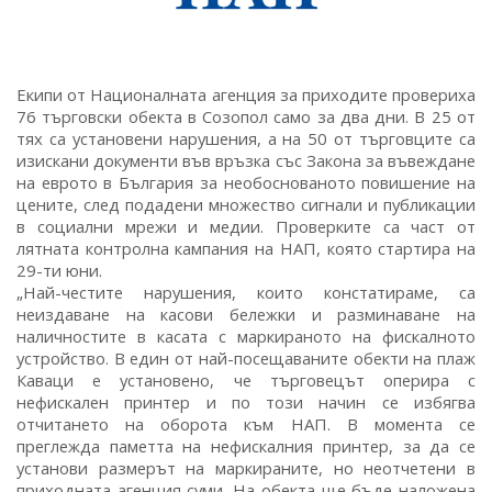
Екипи от Националната агенция за приходите провериха
76 търговски обекта в Созопол само за два дни. В 25 от
тях са установени нарушения, а на 50 от търговците са
изискани документи във връзка със Закона за въвеждане
на еврото в България за необоснованото повишение на
цените, след подадени множество сигнали и публикации
в социални мрежи и медии. Проверките са част от
лятната контролна кампания на НАП, която стартира на
29-ти юни.
„Най-честите нарушения, които констатираме, са
неиздаване на касови бележки и разминаване на
наличностите в касата с маркираното на фискалното
устройство. В един от най-посещаваните обекти на плаж
Каваци е установено, че търговецът оперира с
нефискален принтер и по този начин се избягва
отчитането на оборота към НАП. В момента се
преглежда паметта на нефискалния принтер, за да се
установи размерът на маркираните, но неотчетени в
приходната агенция суми. На обекта ще бъде наложена