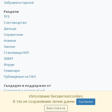
Забравена парола!
Раздели
ТРЗ
Счетоводство
Данъци
Справочник
Новини
Закони
Становища НАП
ЗМИП
Форум
Семинари
Публикуване на ГФО
Създаден и поддържан от
Счетоводна кантора К и К
Използваме бисквитки/cookies.
В тях не съхраняваме лични данни.
Съгласен
©
kik
.info
2008-2026 Всички права запазени. Използването и
публикуването на част или цялото съдържание на сайта
Виж повече
без разрешение от КиK.БГ е забранено.