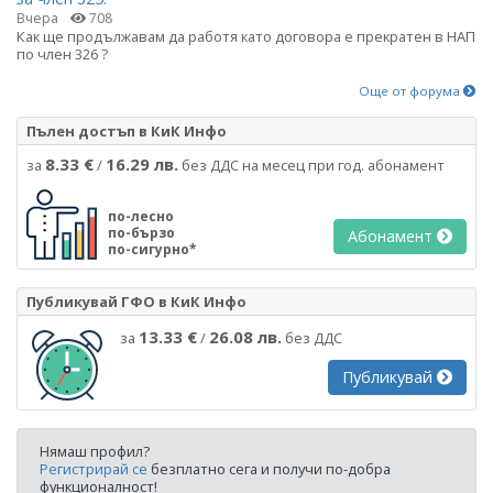
Вчера
708
Как ще продължавам да работя като договора е прекратен в НАП
по член 326 ?
Още от форума
Пълен достъп в КиК Инфо
8.33 €
16.29 лв.
за
/
без ДДС на месец при год. абонамент
по-лесно
по-бързо
Абонамент
по-сигурно*
Публикувай ГФО в КиК Инфо
13.33 €
26.08 лв.
за
/
без ДДС
Публикувай
Нямаш профил?
Регистрирай се
безплатно сега и получи по-добра
функционалност!