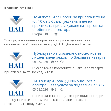
Новини от НАП
Публикувани са насоки за прилагането на
чл. 10 от ЗХ с цел уеднаквяване на
практиката при създаване на търговски
съобщения в сектора
Вчера
33
С цел уеднаквяване на практиката при създаването на
търговски съобщения в сектора, НАП публикува Насоки...
Публикувано е указание относно новия
лицензионен режим по Закона за хазарта
06.08.2026
56
Във връзка с промените в Закона за хазарта
приети в § 34 от Преходните и...
НАП внедри нова функционалност в
електронната услуга за подаване на SAF-T
05.08.2026
91
Националната агенция за приходите внедри
нова функционалност „Файл за материални запаси“ в
електронните подуслуги -...