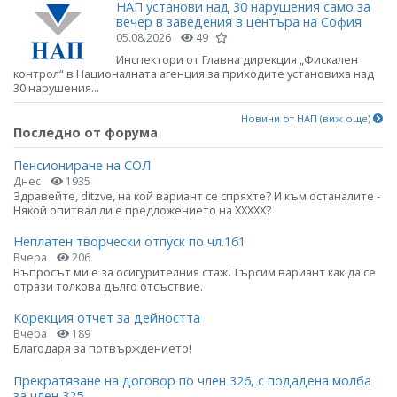
НАП установи над 30 нарушения само за
вечер в заведения в центъра на София
05.08.2026
49
Инспектори от Главна дирекция „Фискален
контрол“ в Националната агенция за приходите установиха над
30 нарушения...
Новини от НАП (виж още)
Последно от форума
Пенсиониране на СОЛ
Днес
1935
Здравейте, ditzve, на кой вариант се спряхте? И към останалите -
Някой опитвал ли е предложението на ХХХХХ?
Неплатен творчески отпуск по чл.161
Вчера
206
Въпросът ми е за осигурителния стаж. Търсим вариант как да се
отрази толкова дълго отсъствие.
Корекция отчет за дейността
Вчера
189
Благодаря за потвърждението!
Прекратяване на договор по член 326, с подадена молба
за член 325.