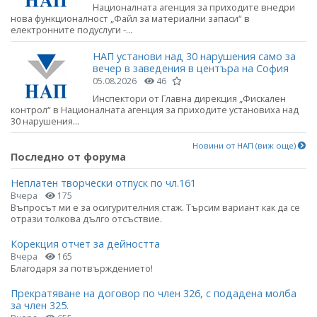
Националната агенция за приходите внедри
нова функционалност „Файл за материални запаси“ в
електронните подуслуги -...
НАП установи над 30 нарушения само за
вечер в заведения в центъра на София
05.08.2026
46
Инспектори от Главна дирекция „Фискален
контрол“ в Националната агенция за приходите установиха над
30 нарушения...
Новини от НАП (виж още)
Последно от форума
Неплатен творчески отпуск по чл.161
Вчера
175
Въпросът ми е за осигурителния стаж. Търсим вариант как да се
отрази толкова дълго отсъствие.
Корекция отчет за дейността
Вчера
165
Благодаря за потвърждението!
Прекратяване на договор по член 326, с подадена молба
за член 325.