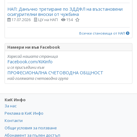
НАП: Данъчно третиране по ЗДДФЛ на възстановени
осигурителни вноски от чужбина
17.07.2026
ЦУ на НАП
154
Всички становища от НАП
Намери ни във Facebook
Харесай нашата страница
Facebook.com/KiKinfo
и се присъедини към
ПРОФЕСИОНАЛНА СЧЕТОВОДНА ОБЩНОСТ
най-голямата счетоводна група
КиК Инфо
За нас
Реклама в КиК Инфо
Контакти
Общи условия за ползване
Абонамент за пълен достъп