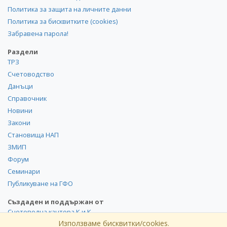
Политика за защита на личните данни
Политика за бисквитките (cookies)
Забравена парола!
Раздели
ТРЗ
Счетоводство
Данъци
Справочник
Новини
Закони
Становища НАП
ЗМИП
Форум
Семинари
Публикуване на ГФО
Създаден и поддържан от
Счетоводна кантора К и К
Използваме бисквитки/cookies.