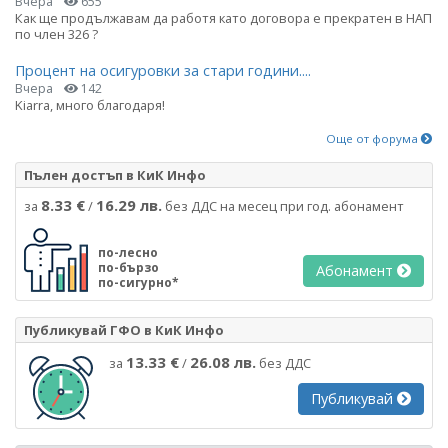
Вчера
655
Как ще продължавам да работя като договора е прекратен в НАП
по член 326 ?
Процент на осигуровки за стари години....
Вчера
142
Kiarra, много благодаря!
Още от форума
Пълен достъп в КиК Инфо
8.33 €
16.29 лв.
за
/
без ДДС на месец при год. абонамент
по-лесно
по-бързо
Абонамент
по-сигурно*
Публикувай ГФО в КиК Инфо
13.33 €
26.08 лв.
за
/
без ДДС
Публикувай