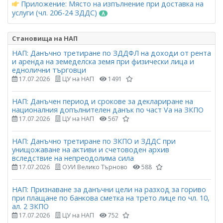
Приложение: Място на изпълнение при доставка на
услуги (чл. 20б-24 ЗДДС)
Становища на НАП
НАП: Данъчно третиране по ЗДДФЛ на доходи от рента
и аренда на земеделска земя при физически лица и
еднолични търговци
17.07.2026
ЦУ на НАП
1491
НАП: Данъчен период и срокове за деклариране на
националния допълнителен данък по част Vа на ЗКПО
17.07.2026
ЦУ на НАП
567
НАП: Данъчно третиране по ЗКПО и ЗДДС при
унищожаване на активи и счетоводен архив
вследствие на непреодолима сила
17.07.2026
ОУИ Велико Търново
588
НАП: Признаване за данъчни цели на разход за гориво
при плащане по банкова сметка на трето лице по чл. 10,
ал. 2 ЗКПО
17.07.2026
ЦУ на НАП
752