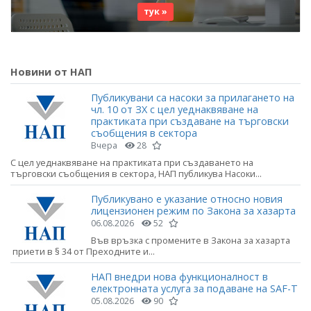
тук »
Новини от НАП
Публикувани са насоки за прилагането на
чл. 10 от ЗХ с цел уеднаквяване на
практиката при създаване на търговски
съобщения в сектора
Вчера
28
С цел уеднаквяване на практиката при създаването на
търговски съобщения в сектора, НАП публикува Насоки...
Публикувано е указание относно новия
лицензионен режим по Закона за хазарта
06.08.2026
52
Във връзка с промените в Закона за хазарта
приети в § 34 от Преходните и...
НАП внедри нова функционалност в
електронната услуга за подаване на SAF-T
05.08.2026
90