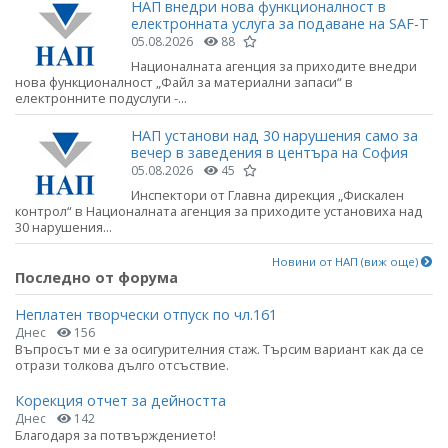
НАП внедри нова функционалност в
електронната услуга за подаване на SAF-T
05.08.2026
88
Националната агенция за приходите внедри
нова функционалност „Файл за материални запаси“ в
електронните подуслуги -...
НАП установи над 30 нарушения само за
вечер в заведения в центъра на София
05.08.2026
45
Инспектори от Главна дирекция „Фискален
контрол“ в Националната агенция за приходите установиха над
30 нарушения...
Новини от НАП (виж още)
Последно от форума
Неплатен творчески отпуск по чл.161
Днес
156
Въпросът ми е за осигурителния стаж. Търсим вариант как да се
отрази толкова дълго отсъствие.
Корекция отчет за дейността
Днес
142
Благодаря за потвърждението!