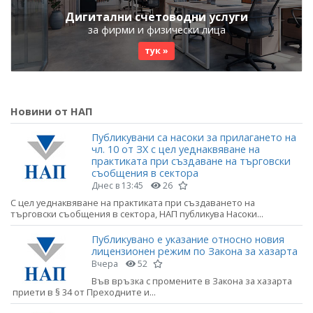
Дигитални счетоводни услуги
за фирми и физически лица
тук »
Новини от НАП
Публикувани са насоки за прилагането на
чл. 10 от ЗХ с цел уеднаквяване на
практиката при създаване на търговски
съобщения в сектора
Днес в 13:45
26
С цел уеднаквяване на практиката при създаването на
търговски съобщения в сектора, НАП публикува Насоки...
Публикувано е указание относно новия
лицензионен режим по Закона за хазарта
Вчера
52
Във връзка с промените в Закона за хазарта
приети в § 34 от Преходните и...