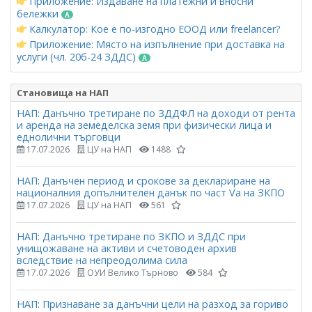
Приложение: Издаване на платежни и вносни
бележки
Калкулатор: Кое е по-изгодно ЕООД или freelancer?
Приложение: Място на изпълнение при доставка на
услуги (чл. 20б-24 ЗДДС)
Становища на НАП
НАП: Данъчно третиране по ЗДДФЛ на доходи от рента
и аренда на земеделска земя при физически лица и
еднолични търговци
17.07.2026
ЦУ на НАП
1488
НАП: Данъчен период и срокове за деклариране на
националния допълнителен данък по част Vа на ЗКПО
17.07.2026
ЦУ на НАП
561
НАП: Данъчно третиране по ЗКПО и ЗДДС при
унищожаване на активи и счетоводен архив
вследствие на непреодолима сила
17.07.2026
ОУИ Велико Търново
584
НАП: Признаване за данъчни цели на разход за гориво