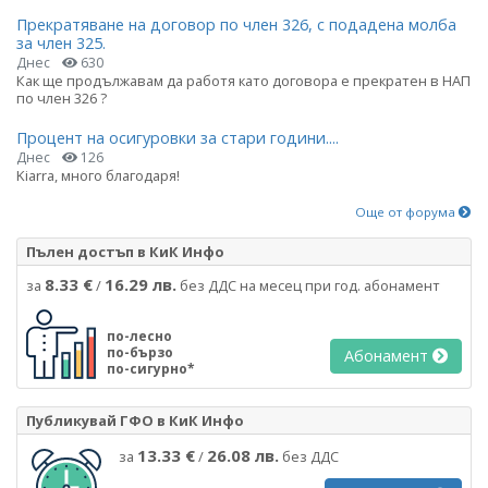
Прекратяване на договор по член 326, с подадена молба
за член 325.
Днес
630
Как ще продължавам да работя като договора е прекратен в НАП
по член 326 ?
Процент на осигуровки за стари години....
Днес
126
Kiarra, много благодаря!
Още от форума
Пълен достъп в КиК Инфо
8.33 €
16.29 лв.
за
/
без ДДС на месец при год. абонамент
по-лесно
по-бързо
Абонамент
по-сигурно*
Публикувай ГФО в КиК Инфо
13.33 €
26.08 лв.
за
/
без ДДС