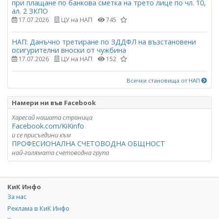
при плащане по банкова сметка на трето лице по чл. 10,
ал. 2 ЗКПО
17.07.2026
ЦУ на НАП
745
НАП: Данъчно третиране по ЗДДФЛ на възстановени
осигурителни вноски от чужбина
17.07.2026
ЦУ на НАП
152
Всички становища от НАП
Намери ни във Facebook
Харесай нашата страница
Facebook.com/KiKinfo
и се присъедини към
ПРОФЕСИОНАЛНА СЧЕТОВОДНА ОБЩНОСТ
най-голямата счетоводна група
КиК Инфо
За нас
Реклама в КиК Инфо