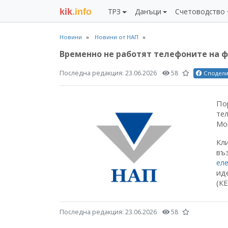
kik
.info
ТРЗ
Данъци
Счетоводство
Новини
Новини от НАП
Временно не работят телефоните на ф
Последна редакция:
23.06.2026
58
Сподел
По
те
Мон
Кл
въ
ел
ид
(КЕ
Последна редакция:
23.06.2026
58