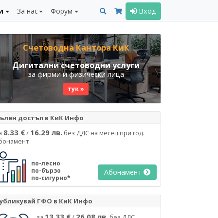
и
За нас
Форум
Вход
Счетоводна Кантора КиК
Дигитални счетоводни услуги
за фирми и физически лица
тук »
ълен достъп в КиК Инфо
8.33 €
16.29 лв.
а
/
без ДДС на месец при год.
бонамент
по-лесно
по-бързо
Абонамент
по-сигурно*
убликувай ГФО в КиК Инфо
13.33 €
26.08 лв.
за
/
без ДДС