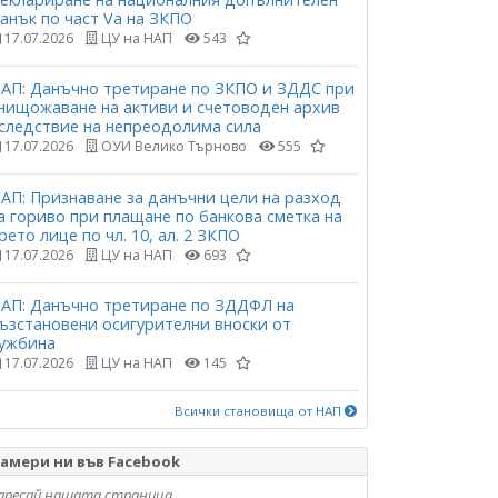
анък по част Vа на ЗКПО
17.07.2026
ЦУ на НАП
543
АП: Данъчно третиране по ЗКПО и ЗДДС при
нищожаване на активи и счетоводен архив
следствие на непреодолима сила
17.07.2026
ОУИ Велико Търново
555
АП: Признаване за данъчни цели на разход
а гориво при плащане по банкова сметка на
рето лице по чл. 10, ал. 2 ЗКПО
17.07.2026
ЦУ на НАП
693
АП: Данъчно третиране по ЗДДФЛ на
ъзстановени осигурителни вноски от
ужбина
17.07.2026
ЦУ на НАП
145
Всички становища от НАП
амери ни във Facebook
аресай нашата страница