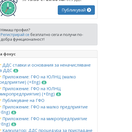
Публикувай
Нямаш профил?
Регистрирай се
безплатно сега и получи по-
добра функционалност!
а фокус
ДДС ставки и основания за неначисляване
а ДДС
Приложение: ГФО на ЮЛНЦ (малко
редприятие) (+Eng)
Приложение: ГФО на ЮЛНЦ
микропредприятие) (+Eng)
Публикуване на ГФО
Приложение: ГФО на малко предприятие
+Eng)
Приложение: ГФО на микропредприятие
+Eng)
Калкулатор: ДДС процедура за приспадане