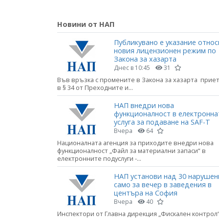
Новини от НАП
Публикувано е указание относ
новия лицензионен режим по
Закона за хазарта
Днес в 10:45
31
Във връзка с промените в Закона за хазарта прие
в § 34 от Преходните и...
НАП внедри нова
функционалност в електронна
услуга за подаване на SAF-T
Вчера
64
Националната агенция за приходите внедри нова
функционалност „Файл за материални запаси“ в
електронните подуслуги -...
НАП установи над 30 нарушен
само за вечер в заведения в
центъра на София
Вчера
40
Инспектори от Главна дирекция „Фискален контрол“