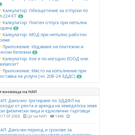
Калкулатор: Обезщетение за отпуски по
л.224 КТ
Калкулатор: Платен отпуск при непълна
одина
Калкулатор: МОД при непълно работно
реме
Приложение: Издаване на платежни и
носни бележки
Калкулатор: Кое е по-изгодно ЕООД или
reelancer?
Приложение: Място на изпълнение при
оставка на услуги (чл. 20б-24 ЗДДС)
тановища на НАП
АП: Данъчно третиране по ЗДДФЛ на
оходи от рента и аренда на земеделска земя
ри физически лица и еднолични търговци
17.07.2026
ЦУ на НАП
1446
АП: Данъчен период и срокове за
еклариране на националния допълнителен