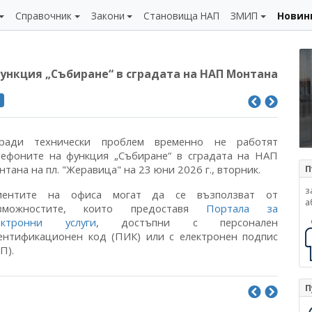
Справочник
Закони
Становища НАП
ЗМИП
Новин
ункция „Събиране“ в сградата на НАП Монтана
и
ради технически проблем временно не работят
лефоните на функция „Събиране“ в сградата на НАП
тана на пл. "Жеравица" на 23 юни 2026 г., вторник.
П
з
иентите на офиса могат да се възползват от
а
зможностите, които предоставя
Портала за
ектронни услуги
, достъпни с персонален
ентификационен код (ПИК) или с електронен подпис
П).
П