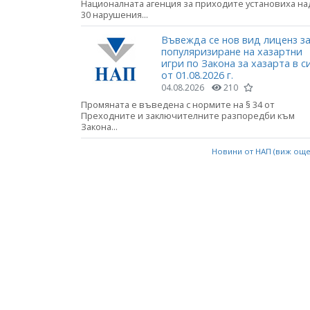
Националната агенция за приходите установиха на
30 нарушения...
Въвежда се нов вид лиценз з
популяризиране на хазартни
игри по Закона за хазарта в с
от 01.08.2026 г.
04.08.2026
210
Промяната е въведена с нормите на § 34 от
Преходните и заключителните разпоредби към
Закона...
Новини от НАП (виж ощ