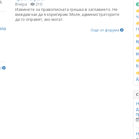
д
Вчера
210
Извинете за правописната грешка в заглавието. Не
виждам как да я коригирам. Моля, администраторите
ч
а
да го оправят, ако могат.
ила
г
Още от форума
в
в
f
е)
д
С
Н
д
п
Н
д