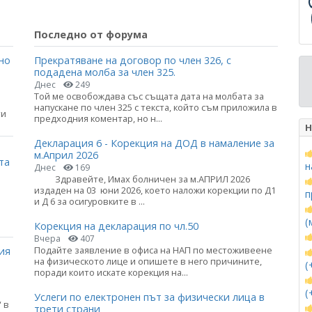
Последно от форума
но
Прекратяване на договор по член 326, с
подадена молба за член 325.
Днес
249
Той ме освобождава със същата дата на молбата за
напускане по член 325 с текста, който съм приложила в
ти
предходния коментар, но н...
Н
Декларация 6 - Корекция на ДОД в намаление за
м.Април 2026
та
н
Днес
169
Здравейте, Имах болничен за м.АПРИЛ 2026
издаден на 03 юни 2026, което наложи корекции по Д1
п
и Д 6 за осигуровките в ...
(
Корекция на декларация по чл.50
Вчера
407
Подайте заявление в офиса на НАП по местоживеене
ия
на физическото лице и опишете в него причините,
(
поради които искате корекция на...
(
Услеги по електронен път за физически лица в
 в
трети страни