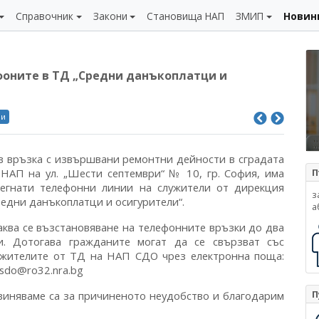
Справочник
Закони
Становища НАП
ЗМИП
Новин
фоните в ТД „Средни данъкоплатци и
ли
в връзка с извършвани ремонтни дейности в сградата
 НАП на ул. „Шести септември“ № 10, гр. София, има
П
сегнати телефонни линии на служители от дирекция
з
редни данъкоплатци и осигурители“.
а
аква се възстановяване на телефонните връзки до два
и. Дотогава гражданите могат да се свързват със
ужителите от ТД на НАП СДО чрез електронна поща:
_sdo@ro32.nra.bg
П
виняваме са за причиненото неудобство и благодарим