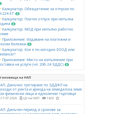
Калкулатор: Обезщетение за отпуски по
л.224 КТ
Калкулатор: Платен отпуск при непълна
одина
Калкулатор: МОД при непълно работно
реме
Приложение: Издаване на платежни и
носни бележки
Калкулатор: Кое е по-изгодно ЕООД или
reelancer?
Приложение: Място на изпълнение при
оставка на услуги (чл. 20б-24 ЗДДС)
тановища на НАП
АП: Данъчно третиране по ЗДДФЛ на
оходи от рента и аренда на земеделска земя
ри физически лица и еднолични търговци
17.07.2026
ЦУ на НАП
1420
АП: Данъчен период и срокове за
еклариране на националния допълнителен