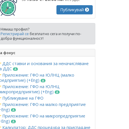
Публикувай
Нямаш профил?
Регистрирай се
безплатно сега и получи по-
добра функционалност!
а фокус
ДДС ставки и основания за неначисляване
а ДДС
Приложение: ГФО на ЮЛНЦ (малко
редприятие) (+Eng)
Приложение: ГФО на ЮЛНЦ
микропредприятие) (+Eng)
Публикуване на ГФО
Приложение: ГФО на малко предприятие
+Eng)
Приложение: ГФО на микропредприятие
+Eng)
Калкулатор: ДДС процедура за приспадане