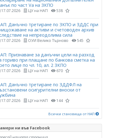
анък по част Vа на ЗКПО
17.07.2026
ЦУ на НАП
538
АП: Данъчно третиране по ЗКПО и ЗДДС при
нищожаване на активи и счетоводен архив
следствие на непреодолима сила
17.07.2026
ОУИ Велико Търново
545
АП: Признаване за данъчни цели на разход
а гориво при плащане по банкова сметка на
рето лице по чл. 10, ал. 2 ЗКПО
17.07.2026
ЦУ на НАП
670
АП: Данъчно третиране по ЗДДФЛ на
ъзстановени осигурителни вноски от
ужбина
17.07.2026
ЦУ на НАП
144
Всички становища от НАП
амери ни във Facebook
аресай нашата страница