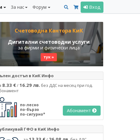
и
За нас
Форум
Вход
Счетоводна Кантора КиК
Дигитални счетоводни услуги
за фирми и физически лица
тук »
ълен достъп в КиК Инфо
8.33 €
16.29 лв.
а
/
без ДДС на месец при год.
бонамент
по-лесно
по-бързо
Абонамент
по-сигурно*
убликувай ГФО в КиК Инфо
13.33 €
26.08 лв.
за
/
без ДДС