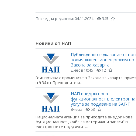
Последна редакция:
04.11.2024
345
Новини от НАП
Публикувано е указание относ
новия лицензионен режим по
Закона за хазарта
Днес в 10:45
12
Във връзка с промените в Закона за хазарта прие
в § 34 от Преходните и...
НАП внедри нова
функционалност в електронна
услуга за подаване на SAF-T
Вчера
53
Националната агенция за приходите внедри нова
функционалност „Файл за материални запаси“ в
електронните подуслуги -...