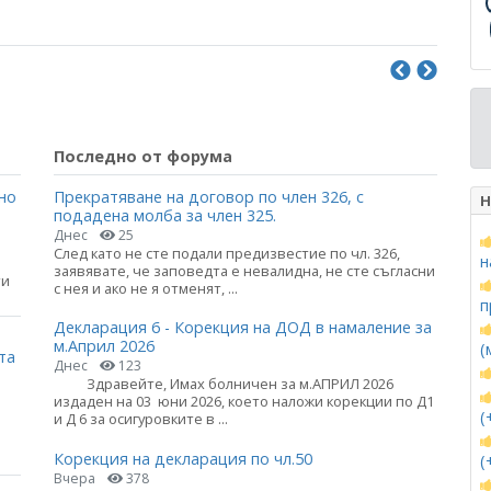
Последно от форума
но
Прекратяване на договор по член 326, с
Н
подадена молба за член 325.
Днес
25
След като не сте подали предизвестие по чл. 326,
н
заявявате, че заповедта е невалидна, не сте съгласни
ти
с нея и ако не я отменят, ...
п
Декларация 6 - Корекция на ДОД в намаление за
м.Април 2026
(
та
Днес
123
Здравейте, Имах болничен за м.АПРИЛ 2026
издаден на 03 юни 2026, което наложи корекции по Д1
(
и Д 6 за осигуровките в ...
Корекция на декларация по чл.50
(
Вчера
378