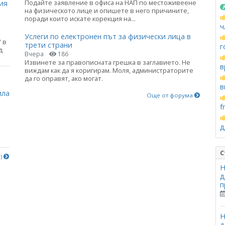
Подайте заявление в офиса на НАП по местоживеене
ия
на физическото лице и опишете в него причините,
поради които искате корекция на...
ч
Услеги по електронен път за физически лица в
 в
трети страни
г
д
Вчера
186
Извинете за правописната грешка в заглавието. Не
в
виждам как да я коригирам. Моля, администраторите
а
да го оправят, ако могат.
в
ила
Още от форума
f
д
С
е)
Н
д
п
Н
д