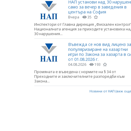
НАП установи над 30 нарушен
само за вечер в заведения в
центъра на София
Вчера
35
Инспектори от Главна дирекция „Фискален контрол“
Националната агенция за приходите установиха на
30 нарушения...
Въвежда се нов вид лиценз з
популяризиране на хазартни
игри по Закона за хазарта в с
от 01.08.2026 г.
04.08.2026
193
Промяната е въведена с нормите на § 34 от
Преходните и заключителните разпоредби към
Закона...
Новини от НАП (виж ощ