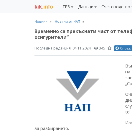
kik
.info
ТРЗ
Данъци
Счетоводство
Новини
Новини от НАП
Временно са прекъснати част от теле
осигурители“
Последна редакция:
04.11.2024
345
Споде
Въ
на
за
„С
Оч
дн
сл
td
Из
за разбирането.