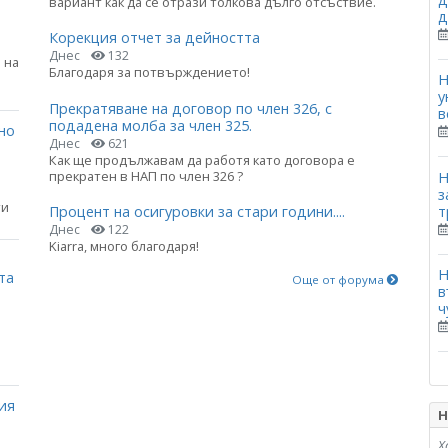
вариант как да се отрази толкова дълго отсъствие.
д
Корекция отчет за дейността
Днес
132
 на
Благодаря за потвърждението!
Н
у
Прекратяване на договор по член 326, с
в
подадена молба за член 325.
но
Днес
621
Как ще продължавам да работя като договора е
прекратен в НАП по член 326 ?
Н
з
ти
т
Процент на осигуровки за стари години....
Днес
122
Kiarra, много благодаря!
Н
та
Още от форума
в
ч
ия
Н
Х