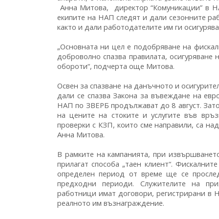
Анна Митова, директор “Комуникации” в НА
екипите на НАП следят и дали сезонните ра
както и дали работодателите им ги осигуряв
„Основната ни цел е подобряване на фискал
доброволно спазва правилата, осигуряване 
обороти“, подчерта още Митова.
Освен за спазване на данъчното и осигурите
дали се спазва Закона за въвеждане на евр
НАП по ЗВЕРБ продължават до 8 август. Зат
на цените на стоките и услугите във връ
проверки с КЗП, които сме направили, са над
Анна Митова.
В рамките на кампанията, при извършванет
прилагат способа „таен клиент“. Фискалнит
определен период от време ще се просле
предходни периоди. Служителите на пр
работници имат договори, регистрирани в Н
реалното им възнаграждение.