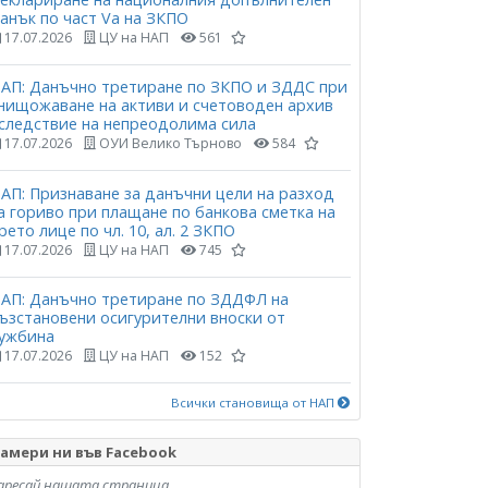
анък по част Vа на ЗКПО
17.07.2026
ЦУ на НАП
561
АП: Данъчно третиране по ЗКПО и ЗДДС при
нищожаване на активи и счетоводен архив
следствие на непреодолима сила
17.07.2026
ОУИ Велико Търново
584
АП: Признаване за данъчни цели на разход
а гориво при плащане по банкова сметка на
рето лице по чл. 10, ал. 2 ЗКПО
17.07.2026
ЦУ на НАП
745
АП: Данъчно третиране по ЗДДФЛ на
ъзстановени осигурителни вноски от
ужбина
17.07.2026
ЦУ на НАП
152
Всички становища от НАП
амери ни във Facebook
аресай нашата страница