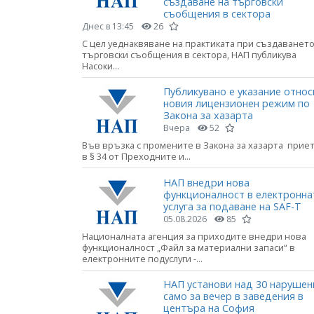
създаване на търговски
съобщения в сектора
Днес в 13:45
26
С цел уеднаквяване на практиката при създаването
търговски съобщения в сектора, НАП публикува
Насоки...
Публикувано е указание относ
новия лицензионен режим по
Закона за хазарта
Вчера
52
Във връзка с промените в Закона за хазарта прие
в § 34 от Преходните и...
НАП внедри нова
функционалност в електронна
услуга за подаване на SAF-T
05.08.2026
85
Националната агенция за приходите внедри нова
функционалност „Файл за материални запаси“ в
електронните подуслуги -...
НАП установи над 30 нарушен
само за вечер в заведения в
центъра на София