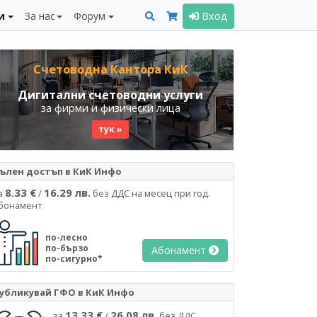
и
За нас
Форум
Вход
Счетоводна Кантора КиК
Дигитални счетоводни услуги
за фирми и физически лица
тук »
ълен достъп в КиК Инфо
8.33 €
16.29 лв.
а
/
без ДДС на месец при год.
бонамент
по-лесно
по-бързо
Абонамент
по-сигурно*
убликувай ГФО в КиК Инфо
13.33 €
26.08 лв.
за
/
без ДДС