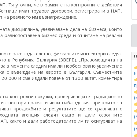
П. Тя уточни, че в рамките на контролните действия
ботници имат трудови договори, регистрирани в НАП,
ат на реалното им възнаграждение.
ната дисциплина, увеличаване дела на бизнеса, който
на равнопоставена бизнес среда и отчитане на реални
лното законодателство, фискалните инспектори следят
Н
ото в Република България (ЗВЕРБ). „Правомощията на
ова в момента следим има ли необосновано увеличение
зка с въвеждане на еврото в България. Съвместните
н
 20 000 и сме издали повече от 1300 акта“, коментира
п
о на контролни покупки, проверяващите традиционно
(
е инспектори правят и явни наблюдения, при които за
дяват продажбите и резултатите ще се сравняват с
иходната агенция следят също и дали сезонните
(
АП, както и дали работодателите им ги осигуряват на
(