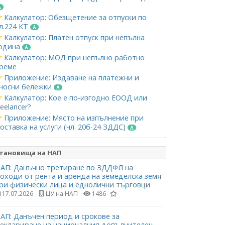
Калкулатор: Обезщетение за отпуски по
л.224 КТ
Калкулатор: Платен отпуск при непълна
одина
Калкулатор: МОД при непълно работно
реме
Приложение: Издаване на платежни и
носни бележки
Калкулатор: Кое е по-изгодно ЕООД или
reelancer?
Приложение: Място на изпълнение при
оставка на услуги (чл. 20б-24 ЗДДС)
тановища на НАП
АП: Данъчно третиране по ЗДДФЛ на
оходи от рента и аренда на земеделска земя
ри физически лица и еднолични търговци
17.07.2026
ЦУ на НАП
1486
АП: Данъчен период и срокове за
еклариране на националния допълнителен