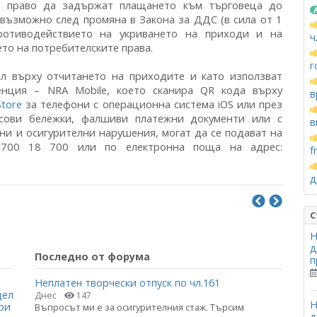
т право да задържат плащането към търговеца до
 възможно след промяна в Закона за ДДС (в сила от 1
противодействието на укриването на приходи и на
ч
ето на потребителските права.
г
л върху отчитането на приходите и като използват
нция – NRA Mobile, което сканира QR кода върху
в
Store
за телефони с операционна система iOS или през
асови бележки, фалшиви платежни документи или с
в
ни и осигурителни нарушения, могат да се подават на
0700 18 700 или по електронна поща на адрес:
f
д
С
Н
д
Последно от форума
п
Неплатен творчески отпуск по чл.161
цел
Днес
147
Н
ри
Въпросът ми е за осигурителния стаж. Търсим
д