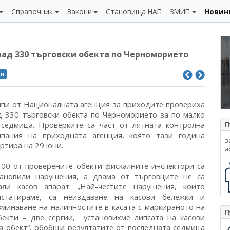
Справочник
Закони
Становища НАП
ЗМИП
Новин
над 330 търговски обекта по Черноморието
ли
ипи от Националната агенция за приходите провериха
д 330 търговски обекта по Черноморието за по-малко
 седмица. Проверките са част от лятната контролна
П
мпания на приходната агенция, която тази година
з
артира на 29 юни.
а
100 от проверените обекти фискалните инспектори са
тановили нарушения, а двама от търговците не са
али касов апарат. „Най-честите нарушения, които
нстатираме, са неиздаване на касови бележки и
зминаване на наличностите в касата с маркираното на
П
бекти – две сергии, установихме липсата на касови
на обект“, обобщи резултатите от последната седмица