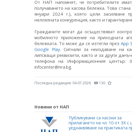
От НАП напомнят, че потребителите има
получаването на касова бележка. Това стана
януари 2024 г.), която цели засилване 
нелоялната конкуренция, както и гарантиран
Гражданите могат да осъществяват контро
мобилното приложение на приходната аге
бележката. То може да се изтегли през
App 
Google Play
. Сигнали за неиздаване на к
липсващи реквизити, както и за други данъч
телефона на Информационния център: 
infocenter@nra.bg.
Последна редакция:
04.07.2026
130
Новини от НАП
Публикувани са насоки за
прилагането на чл. 10 от ЗХ с 
уеднаквяване на практиката п