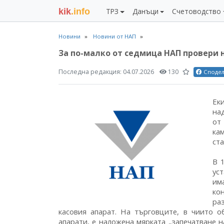
kik
.info
ТРЗ
Данъци
Счетоводство
Новини
Новини от НАП
За по-малко от седмица НАП провери 
Последна редакция:
04.07.2026
130
Споде
Ек
на
от
ка
ст
В 
ус
им
ко
ра
касовия апарат. На търговците, в чиито о
апарати, е наложена мярката „запечатване 