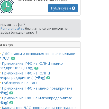
Публикувай
Нямаш профил?
Регистрирай се
безплатно сега и получи по-
добра функционалност!
а фокус
ДДС ставки и основания за неначисляване
а ДДС
Приложение: ГФО на ЮЛНЦ (малко
редприятие) (+Eng)
Приложение: ГФО на ЮЛНЦ
микропредприятие) (+Eng)
Публикуване на ГФО
Приложение: ГФО на малко предприятие
+Eng)
Приложение: ГФО на микропредприятие
+Eng)
Калкулатор: ДДС процедура за приспадане