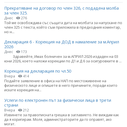
Прекратяване на договор по член 326, с подадена молба
за член 325.
Днес
276
Той ме освобождава със същата дата на молбата за напускане по
член 325 с текста, който съм приложила в предходния коментар,
но н...
Декларация 6 - Корекция на ДОД в намаление за м.Април
2026
Днес
173
Здравейте, Имах болничен за м.АПРИЛ 2026 издаден на 03
юни 2026, което наложи корекции по Д1 и Д 6 за осигуровките в ...
Корекция на декларация по чл.50
Вчера
414
Подайте заявление в офиса на НАП по местоживеене на
физическото лице и опишете в него причините, поради които
искате корекция на...
Услеги по електронен път за физически лица в трети
страни
Вчера
212
Извинете за правописната грешка в заглавието. Не виждам как
да я коригирам. Моля, администраторите да го оправят, ако
могат.