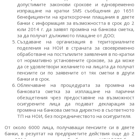
допустимите законови срокове и едновременно
изпращане на кратки SMS съобщения до 1651
бенефициенти на краткосрочни плащания в двете
банки с информация за възможността в срок до 2
юли 2014 г. да заявят промяна на банкова сметка,
за да получат дължимото плащане от ДОО;
Създаване на организация в териториалните
поделения на НОИ в страната за своевременно
обработване на постъпилите заявления в по-кратки
от нормативно установените срокове, за да може
да се удовлетвори желанието на лицата да получат
пенсиите си по заявените от тях сметки в други
банки и в срок.
Облекчаване на процедурата за промяна на
банковата сметка за изплащане на парични
обезщетения чрез предоставяне на възможност
осигурените лица да подават декларация за
промяна на банкова сметка директно в съответното
ТП на НОИ, без посредничеството на осигурителя.
От около 6000 лица, получаващи пенсиите си в двете
банки, в резултат на предприетите действия още до 2