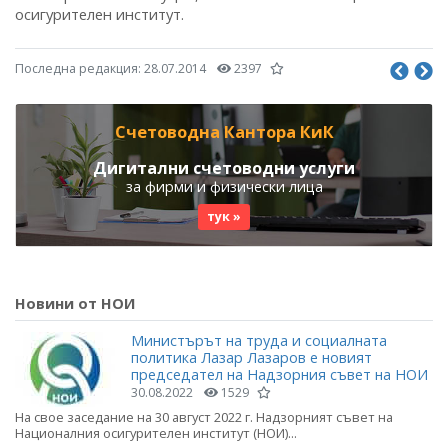
осигурителен институт.
Последна редакция:
28.07.2014
2397
Счетоводна Кантора КиК
Дигитални счетоводни услуги
за фирми и физически лица
тук »
Новини от НОИ
Министърът на труда и социалната
политика Лазар Лазаров е новият
председател на Надзорния съвет на НОИ
30.08.2022
1529
На свое заседание на 30 август 2022 г. Надзорният съвет на
Националния осигурителен институт (НОИ)...