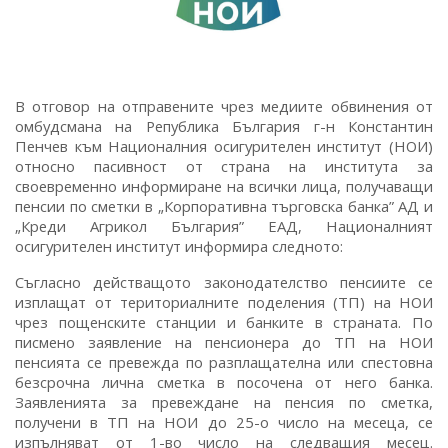
В отговор на отправените чрез медиите обвинения от
омбудсмана на Република България г-н Константин
Пенчев към Националния осигурителен институт (НОИ)
относно пасивност от страна на института за
своевременно информиране на всички лица, получаващи
пенсии по сметки в „Корпоративна търговска банка” АД и
„Креди Агрикол България” ЕАД, Националният
осигурителен институт информира следното:
Съгласно действащото законодателство пенсиите се
изплащат от териториалните поделения (ТП) на НОИ
чрез пощенските станции и банките в страната. По
писмено заявление на пенсионера до ТП на НОИ
пенсията се превежда по разплащателна или спестовна
безсрочна лична сметка в посочена от него банка.
Заявленията за превеждане на пенсия по сметка,
получени в ТП на НОИ до 25-о число на месеца, се
изпълняват от 1-во число на следващия месец.