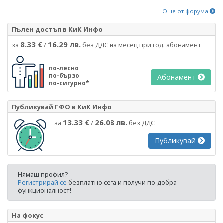
Още от форума
Пълен достъп в КиК Инфо
8.33 €
16.29 лв.
за
/
без ДДС на месец при год. абонамент
по-лесно
по-бързо
Абонамент
по-сигурно*
Публикувай ГФО в КиК Инфо
13.33 €
26.08 лв.
за
/
без ДДС
Публикувай
Нямаш профил?
Регистрирай се
безплатно сега и получи по-добра
функционалност!
На фокус