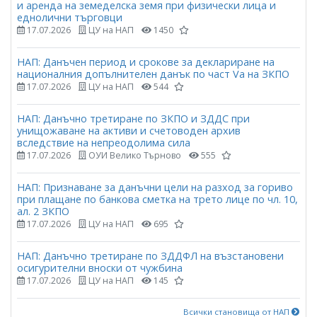
и аренда на земеделска земя при физически лица и
еднолични търговци
17.07.2026
ЦУ на НАП
1450
НАП: Данъчен период и срокове за деклариране на
националния допълнителен данък по част Vа на ЗКПО
17.07.2026
ЦУ на НАП
544
НАП: Данъчно третиране по ЗКПО и ЗДДС при
унищожаване на активи и счетоводен архив
вследствие на непреодолима сила
17.07.2026
ОУИ Велико Търново
555
НАП: Признаване за данъчни цели на разход за гориво
при плащане по банкова сметка на трето лице по чл. 10,
ал. 2 ЗКПО
17.07.2026
ЦУ на НАП
695
НАП: Данъчно третиране по ЗДДФЛ на възстановени
осигурителни вноски от чужбина
17.07.2026
ЦУ на НАП
145
Всички становища от НАП