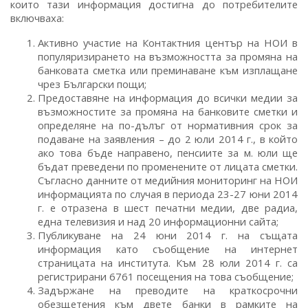
които тази информация достигна до потребителите
включваха:
Активно участие на Контактния център на НОИ в
популяризирането на възможността за промяна на
банковата сметка или преминаване към изплащане
чрез Български пощи;
Предоставяне на информация до всички медии за
възможностите за промяна на банковите сметки и
определяне на по-дълъг от нормативния срок за
подаване на заявления – до 2 юли 2014 г., в който
ако това бъде направено, пенсиите за м. юли ще
бъдат преведени по променените от лицата сметки.
Съгласно данните от медийния мониторинг на НОИ
информацията по случая в периода 23-27 юни 2014
г. е отразена в шест печатни медии, две радиа,
една телевизия и над 20 информационни сайта;
Публикуване на 24 юни 2014 г. на същата
информация като съобщение на интернет
страницата на института. Към 28 юли 2014 г. са
регистрирани 6761 посещения на това съобщение;
Задържане на преводите на краткосрочни
обезщетения към двете банки в рамките на