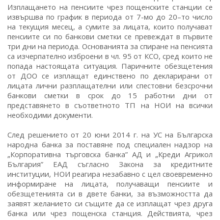
Изплащането на пенсиите чрез пощенските станции се
извършва по график в периода от 7-мо до 20–то число
на текущия месец, а сумите за лицата, които получават
пенсиите си по банкови сметки се превеждат в първите
три дни на периода. Основанията за спиране на пенсията
са изчерпателно изброени в чл. 95 от КСО, сред които не
попада настоящата ситуация. Паричните обезщетения
от ДОО се изплащат единствено по декларирани от
лицата лични разплащателни или спестовни безсрочни
банкови сметки в срок до 15 работни дни от
представянето в съответното ТП на НОИ на всички
необходими документи.
След решението от 20 юни 2014 г. на УС на Българска
народна банка за поставяне под специален надзор на
„Корпоративна търговска банка” АД и „Креди Агрикол
България” ЕАД съгласно Закона за кредитните
институции, НОИ реагира незабавно с цел своевременно
информиране на лицата, получаващи пенсиите и
обезщетенията си в двете банки, за възможността да
заявят желанието си същите да се изплащат чрез друга
банка или чрез пощенска станция. Действията, чрез