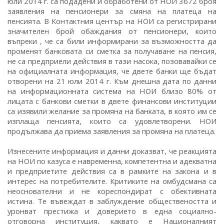
юли 2014 г. са подадени и обработени от НОИ 3672 броя
заявления на пенсионери за смяна на платеца на
пенсията. В Контактния център на НОИ са регистрирани
значителен брой обаждания от пенсионери, които
въпреки , че са били информирани за възможността да
променят банковата си сметка за получаване на пенсия,
не са предприели действия в тази насока, позовавайки се
на официалната информация, че двете банки ще бъдат
отворени на 21 юли 2014 г. Към днешна дата по данни
на информационната система на НОИ близо 80% от
лицата с банкови сметки в двете финансови институции
са изявили желание за промяна на банката, в която им се
изплаща пенсията, които са удовлетворени. НОИ
продължава да приема заявления за промяна на платеца.
Изнесените информация и данни доказват, че реакцията
на НОИ по казуса е навременна, компетентна и адекватна
и предприетите действия са в рамките на закона и в
интерес на потребителите. Критиките на омбудсмана са
неоснователни и не кореспондират с обективната
истина. Те въвеждат в заблуждение обществеността и
уронват престижа и доверието в една социално-
отговорна институция, каквато е Националният