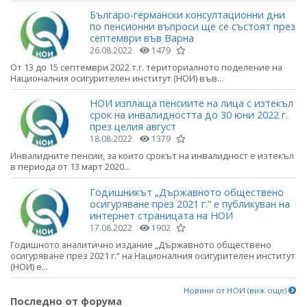
Българо-германски консултационни дни
по пенсионни въпроси ще се състоят през
септември във Варна
26.08.2022
1479
От 13 до 15 септември 2022 т.г. териториалното поделение на
Националния осигурителен институт (НОИ) във...
НОИ изплаща пенсиите на лица с изтекъл
срок на инвалидността до 30 юни 2022 г.
през целия август
18.08.2022
1379
Инвалидните пенсии, за които срокът на инвалидност е изтекъл
в периода от 13 март 2020...
Годишникът „Държавното обществено
осигуряване през 2021 г.“ е публикуван на
интернет страницата на НОИ
17.08.2022
1902
Годишното аналитично издание „Държавното обществено
осигуряване през 2021 г.“ на Националния осигурителен институт
(НОИ) е...
Новини от НОИ (виж още)
Последно от форума