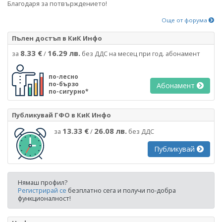
Благодаря за потвърждението!
Още от форума
Пълен достъп в КиК Инфо
8.33 €
16.29 лв.
за
/
без ДДС на месец при год. абонамент
по-лесно
по-бързо
Абонамент
по-сигурно*
Публикувай ГФО в КиК Инфо
13.33 €
26.08 лв.
за
/
без ДДС
Публикувай
Нямаш профил?
Регистрирай се
безплатно сега и получи по-добра
функционалност!