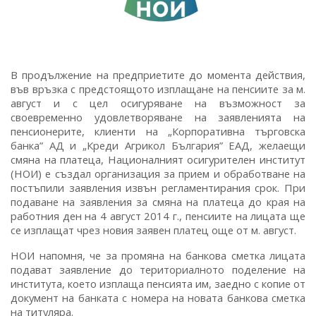
В продължение на предприетите до момента действия,
във връзка с предстоящото изплащане на пенсиите за м.
август и с цел осигуряване на възможност за
своевременно удовлетворяване на заявленията на
пенсионерите, клиенти на „Корпоративна търговска
банка” АД и „Креди Агрикол България” ЕАД, желаещи
смяна на платеца, Националният осигурителен институт
(НОИ) е създал организация за прием и обработване на
постъпили заявления извън регламентирания срок. При
подаване на заявления за смяна на платеца до края на
работния ден на 4 август 2014 г., пенсиите на лицата ще
се изплащат чрез новия заявен платец още от м. август.
НОИ напомня, че за промяна на банкова сметка лицата
подават заявление до териториалното поделение на
института, което изплаща пенсията им, заедно с копие от
документ на банката с номера на новата банкова сметка
на титуляра.