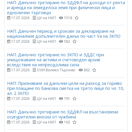
НАП: Данъчно третиране по ЗДДФЛ на доходи от рента
и аренда на земеделска земя при физически лица и
еднолични търговци
17.07.2026
ЦУ на НАП
1518
НАП: Данъчен период и срокове за деклариране на
националния допълнителен данък по част Vа на ЗКПО
17.07.2026
ЦУ на НАП
582
НАП: Данъчно третиране по ЗКПО и ЗДДС при
унищожаване на активи и счетоводен архив
вследствие на непреодолима сила
17.07.2026
ОУИ Велико Търново
602
НАП: Признаване за данъчни цели на разход за гориво
при плащане по банкова сметка на трето лице по чл. 10,
ал. 2 ЗКПО
17.07.2026
ЦУ на НАП
791
НАП: Данъчно третиране по ЗДДФЛ на възстановени
осигурителни вноски от чужбина
17.07.2026
ЦУ на НАП
163