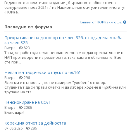
Годишното аналитично издание „Държавното обществено
осигуряване през 2021 г.“ на Националния осигурителен институт
(НОИ) е...
Новини от НОИ (виж още)
Последно от форума
Прекратяване на договор по член 326, с подадена молба
за член 325.
Вчера
823
Това, че работодателят неправомерно е подал прекратяване в
НАП противоречи на реалността, така, както я обяснявате. Вие
сте пои...
Неплатен творчески отпуск по чл.161
Вчера
296
Ясен ми е въпросът, но не намирам "удобен" отговор.
Студентът да си прави сметка и да избере ходене в чужбина или
трупане на ста...
Пенсиониране на СОЛ
Вчера
2086
Благодаря!
Корекция отчет за дейността
07.08.2026
286