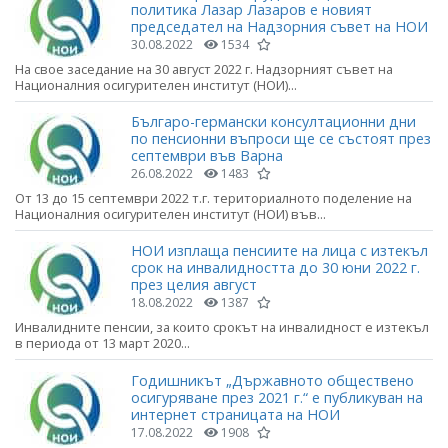
политика Лазар Лазаров е новият
председател на Надзорния съвет на НОИ
30.08.2022
1534
На свое заседание на 30 август 2022 г. Надзорният съвет на
Националния осигурителен институт (НОИ)...
Българо-германски консултационни дни
по пенсионни въпроси ще се състоят през
септември във Варна
26.08.2022
1483
От 13 до 15 септември 2022 т.г. териториалното поделение на
Националния осигурителен институт (НОИ) във...
НОИ изплаща пенсиите на лица с изтекъл
срок на инвалидността до 30 юни 2022 г.
през целия август
18.08.2022
1387
Инвалидните пенсии, за които срокът на инвалидност е изтекъл
в периода от 13 март 2020...
Годишникът „Държавното обществено
осигуряване през 2021 г.“ е публикуван на
интернет страницата на НОИ
17.08.2022
1908