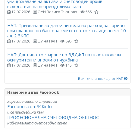
унищожаване на активи и счетоводен архив
вследствие на непреодолима сила
17.07.2026
ОУИ Велико Търново
555
НАП: Признаване за данъчни цели на разход за гориво
при плащане по банкова сметка на трето лице по чл. 10,
ал. 2 ЗКПО
17.07.2026
ЦУ на НАП
695
НАП: Данъчно третиране по ЗДДФЛ на възстановени
осигурителни вноски от чужбина
17.07.2026
ЦУ на НАП
145
Всички становища от НАП
Намери ни във Facebook
Харесай нашата страница
Facebook.com/KiKinfo
и се присъедини към
ПРОФЕСИОНАЛНА СЧЕТОВОДНА ОБЩНОСТ
най-голямата счетоводна група