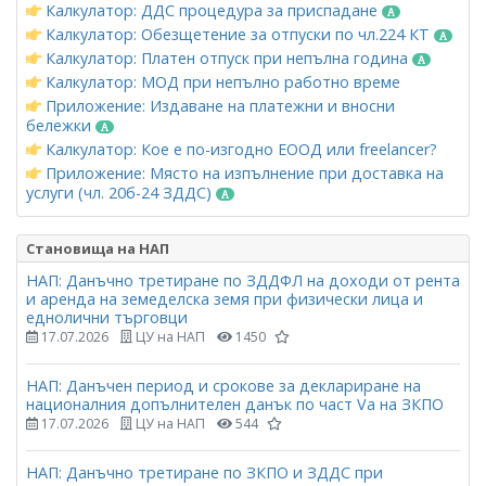
Калкулатор: ДДС процедура за приспадане
Калкулатор: Обезщетение за отпуски по чл.224 КТ
Калкулатор: Платен отпуск при непълна година
Калкулатор: МОД при непълно работно време
Приложение: Издаване на платежни и вносни
бележки
Калкулатор: Кое е по-изгодно ЕООД или freelancer?
Приложение: Място на изпълнение при доставка на
услуги (чл. 20б-24 ЗДДС)
Становища на НАП
НАП: Данъчно третиране по ЗДДФЛ на доходи от рента
и аренда на земеделска земя при физически лица и
еднолични търговци
17.07.2026
ЦУ на НАП
1450
НАП: Данъчен период и срокове за деклариране на
националния допълнителен данък по част Vа на ЗКПО
17.07.2026
ЦУ на НАП
544
НАП: Данъчно третиране по ЗКПО и ЗДДС при