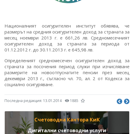
Националният осигурителен институт обявява, че
размерът на средния осигурителен доход за страната за
месец ноември 2013 г. е 661,26 лв. Средномесечният
осигурителен доход за страната за периода от
01.12.2012 г. до 30.11.2013 г. е 645,98 лв.
Определеният средномесечен осигурителен доход за
страната за посочения период служи при изчисляване
размерите на новоотпуснатите пенсии през месец
декември 2013 г., съгласно чл. 70, ал. 2 от Кодекса за
социално осигуряване.
Последна редакция:
13.01.2014
1885
Счетоводна Кантора КиК
Дигитални счетоводни услуги