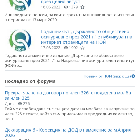
през целия август
18.08.2022
1379
Инвалидните пенсии, за които срокът на инвалидност е изтекъл
в периода от 13 март 2020...
Годишникът „Държавното обществено
осигуряване през 2021 г.“ е публикуван на
интернет страницата на НОИ
17.08.2022
1902
Годишното аналитично издание „Държавното обществено
осигуряване през 2021 г.“ на Националния осигурителен институт
(НОИ) е...
Новини от НОИ (виж още)
Последно от форума
Прекратяване на договор по член 326, с подадена молба
за член 325.
Днес
276
Той ме освобождава със същата дата на молбата за напускане по
член 325 с текста, който съм приложила в предходния коментар,
но н...
Декларация 6 - Корекция на ДОД в намаление за м.Април
2026