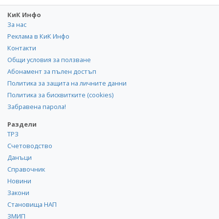
КиК Инфо
За нас
Реклама в КиК Инфо
Контакти
Общи условия за ползване
Абонамент за пълен достъп
Политика за защита на личните данни
Политика за бисквитките (cookies)
Забравена парола!
Раздели
ТРЗ
Счетоводство
Данъци
Справочник
Новини
Закони
Становища НАП
ЗМИП