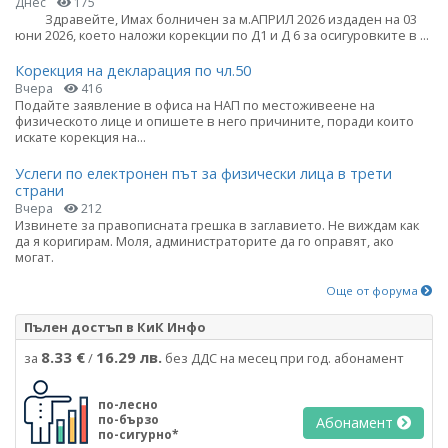
Днес
175
Здравейте, Имах болничен за м.АПРИЛ 2026 издаден на 03
юни 2026, което наложи корекции по Д1 и Д 6 за осигуровките в ...
Корекция на декларация по чл.50
Вчера
416
Подайте заявление в офиса на НАП по местоживеене на
физическото лице и опишете в него причините, поради които
искате корекция на...
Услеги по електронен път за физически лица в трети
страни
Вчера
212
Извинете за правописната грешка в заглавието. Не виждам как
да я коригирам. Моля, администраторите да го оправят, ако
могат.
Още от форума
Пълен достъп в КиК Инфо
8.33 €
16.29 лв.
за
/
без ДДС на месец при год. абонамент
по-лесно
по-бързо
Абонамент
по-сигурно*