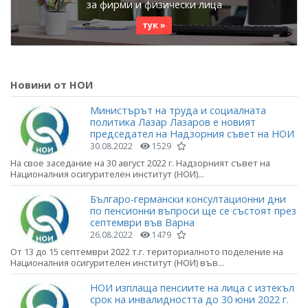
за фирми и физически лица
тук »
Новини от НОИ
Министърът на труда и социалната
политика Лазар Лазаров е новият
председател на Надзорния съвет на НОИ
30.08.2022
1529
На свое заседание на 30 август 2022 г. Надзорният съвет на
Националния осигурителен институт (НОИ)...
Българо-германски консултационни дни
по пенсионни въпроси ще се състоят през
септември във Варна
26.08.2022
1479
От 13 до 15 септември 2022 т.г. териториалното поделение на
Националния осигурителен институт (НОИ) във...
НОИ изплаща пенсиите на лица с изтекъл
срок на инвалидността до 30 юни 2022 г.