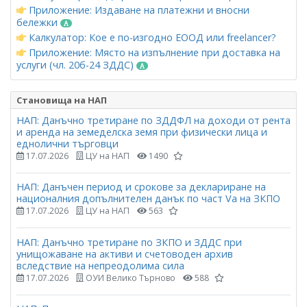
Приложение: Издаване на платежни и вносни
бележки
Калкулатор: Кое е по-изгодно ЕООД или freelancer?
Приложение: Място на изпълнение при доставка на
услуги (чл. 20б-24 ЗДДС)
Становища на НАП
НАП: Данъчно третиране по ЗДДФЛ на доходи от рента
и аренда на земеделска земя при физически лица и
еднолични търговци
17.07.2026
ЦУ на НАП
1490
НАП: Данъчен период и срокове за деклариране на
националния допълнителен данък по част Vа на ЗКПО
17.07.2026
ЦУ на НАП
563
НАП: Данъчно третиране по ЗКПО и ЗДДС при
унищожаване на активи и счетоводен архив
вследствие на непреодолима сила
17.07.2026
ОУИ Велико Търново
588