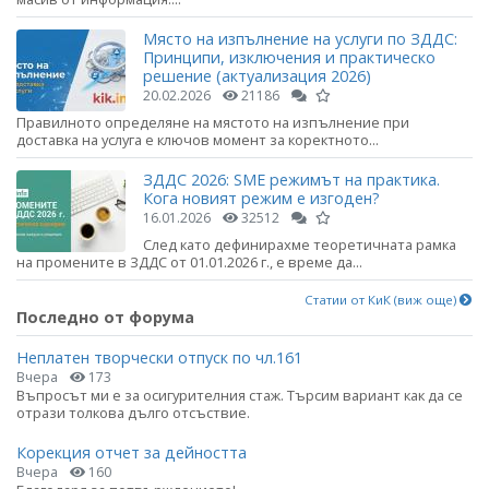
Място на изпълнение на услуги по ЗДДС:
Принципи, изключения и практическо
решение (актуализация 2026)
20.02.2026
21186
Правилното определяне на мястото на изпълнение при
доставка на услуга е ключов момент за коректното...
ЗДДС 2026: SME режимът на практика.
Кога новият режим е изгоден?
16.01.2026
32512
След като дефинирахме теоретичната рамка
на промените в ЗДДС от 01.01.2026 г., е време да...
Статии от КиК (виж още)
Последно от форума
Неплатен творчески отпуск по чл.161
Вчера
173
Въпросът ми е за осигурителния стаж. Търсим вариант как да се
отрази толкова дълго отсъствие.
Корекция отчет за дейността
Вчера
160