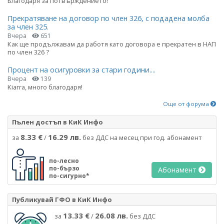
Благодаря за потвърждението!
Прекратяване на договор по член 326, с подадена молба
за член 325.
Вчера
651
Как ще продължавам да работя като договора е прекратен в НАП
по член 326 ?
Процент на осигуровки за стари години....
Вчера
139
Kiarra, много благодаря!
Още от форума
Пълен достъп в КиК Инфо
8.33 €
16.29 лв.
за
/
без ДДС на месец при год. абонамент
по-лесно
по-бързо
Абонамент
по-сигурно*
Публикувай ГФО в КиК Инфо
13.33 €
26.08 лв.
за
/
без ДДС