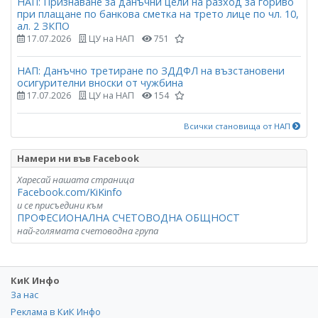
НАП: Признаване за данъчни цели на разход за гориво
при плащане по банкова сметка на трето лице по чл. 10,
ал. 2 ЗКПО
17.07.2026
ЦУ на НАП
751
НАП: Данъчно третиране по ЗДДФЛ на възстановени
осигурителни вноски от чужбина
17.07.2026
ЦУ на НАП
154
Всички становища от НАП
Намери ни във Facebook
Харесай нашата страница
Facebook.com/KiKinfo
и се присъедини към
ПРОФЕСИОНАЛНА СЧЕТОВОДНА ОБЩНОСТ
най-голямата счетоводна група
КиК Инфо
За нас
Реклама в КиК Инфо