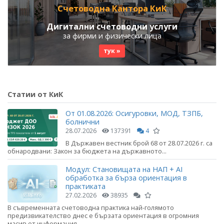
Счетоводна Кантора КиК
Дигитални счетоводни услуги
за фирми и физически лица
тук »
Статии от КиК
От 01.08.2026: Осигуровки, МОД, ТЗПБ,
болнични
28.07.2026
137391
4
В Държавен вестник брой 68 от 28.07.2026 г. са
обнародвани: Закон за бюджета на държавното...
Модул: Становищата на НАП + AI
обработка за бърза ориентация в
практиката
27.02.2026
38935
В съвременната счетоводна практика най-голямото
предизвикателство днес е бързата ориентация в огромния
масив от информация....