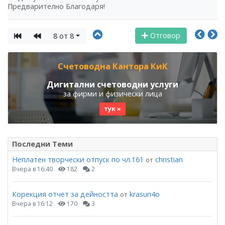
Предварително Благодаря!
Отговор
8 от 8
Счетоводна Кантора КиК
Дигитални счетоводни услуги
за фирми и физически лица
тук »
Последни Теми
Неплатен творчески отпуск по чл.161
christian
от
Вчера в 16:40
182
2
Корекция отчет за дейността
krasun4o
от
Вчера в 16:12
170
3