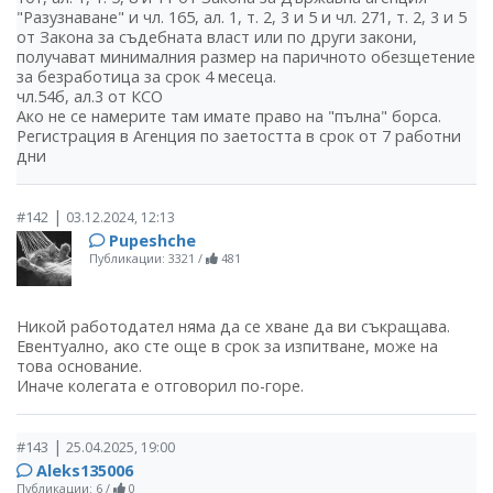
"Разузнаване" и чл. 165, ал. 1, т. 2, 3 и 5 и чл. 271, т. 2, 3 и 5
от Закона за съдебната власт или по други закони,
получават минималния размер на паричното обезщетение
за безработица за срок 4 месеца.
чл.54б, ал.3 от КСО
Ако не се намерите там имате право на "пълна" борса.
Регистрация в Агенция по заетостта в срок от 7 работни
дни
|
#142
03.12.2024, 12:13
Pupeshche
Публикации: 3321
/
481
Никой работодател няма да се хване да ви съкращава.
Евентуално, ако сте още в срок за изпитване, може на
това основание.
Иначе колегата е отговорил по-горе.
|
#143
25.04.2025, 19:00
Aleks135006
Публикации: 6
/
0