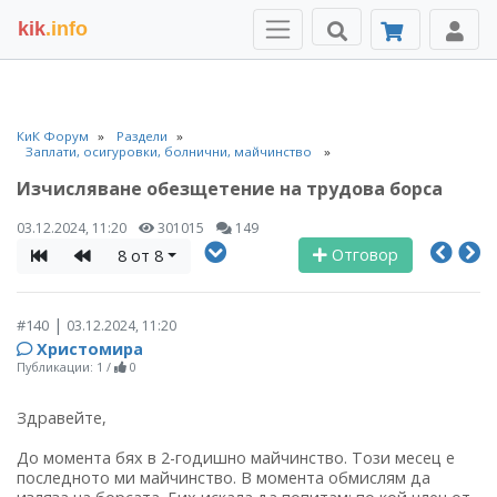
kik
.info
КиК Форум
Раздели
Заплати, осигуровки, болнични, майчинство
Изчисляване обезщетение на трудова борса
03.12.2024, 11:20
301015
149
Отговор
8 от 8
|
#140
03.12.2024, 11:20
Христомира
Публикации: 1
/
0
Здравейте,
До момента бях в 2-годишно майчинство. Този месец е
последното ми майчинство. В момента обмислям да