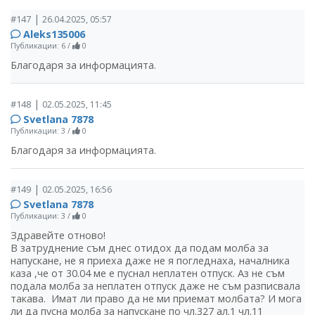
|
#147
26.04.2025, 05:57
Aleks135006
Публикации: 6
/
0
Благодаря за информацията.
|
#148
02.05.2025, 11:45
Svetlana 7878
Публикации: 3
/
0
Благодаря за информацията.
|
#149
02.05.2025, 16:56
Svetlana 7878
Публикации: 3
/
0
Здравейте отново!
В затруднение съм днес отидох да подам молба за
напускане, не я приеха даже не я погледнаха, началника
каза ,че от 30.04 ме е пуснал неплатен отпуск. Аз не съм
подала молба за неплатен отпуск даже не съм разписвала
такава. Имат ли право да не ми приемат молбата? И мога
ли да пусна молба за напускане по чл.327 ал.1 чл.11