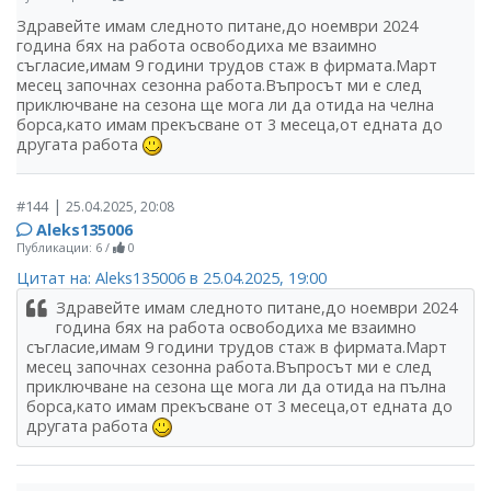
Здравейте имам следното питане,до ноември 2024
година бях на работа освободиха ме взаимно
съгласие,имам 9 години трудов стаж в фирмата.Март
месец започнах сезонна работа.Въпросът ми е след
приключване на сезона ще мога ли да отида на челна
борса,като имам прекъсване от 3 месеца,от едната до
другата работа
|
#144
25.04.2025, 20:08
Aleks135006
Публикации: 6
/
0
Цитат на: Aleks135006 в 25.04.2025, 19:00
Здравейте имам следното питане,до ноември 2024
година бях на работа освободиха ме взаимно
съгласие,имам 9 години трудов стаж в фирмата.Март
месец започнах сезонна работа.Въпросът ми е след
приключване на сезона ще мога ли да отида на пълна
борса,като имам прекъсване от 3 месеца,от едната до
другата работа