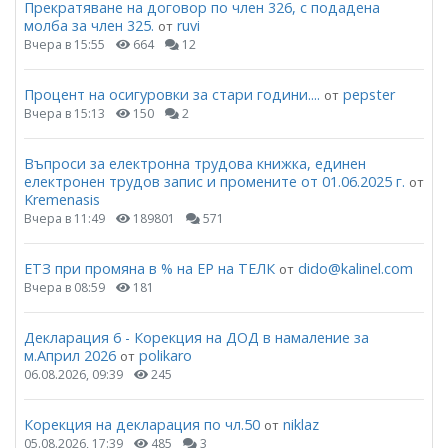
Прекратяване на договор по член 326, с подадена
молба за член 325.
ruvi
от
Вчера в 15:55
664
12
Процент на осигуровки за стари години....
pepster
от
Вчера в 15:13
150
2
Въпроси за електронна трудова книжка, единен
електронен трудов запис и промените от 01.06.2025 г.
от
Kremenasis
Вчера в 11:49
189801
571
ЕТЗ при промяна в % на ЕР на ТЕЛК
dido@kalinel.com
от
Вчера в 08:59
181
Декларация 6 - Корекция на ДОД в намаление за
м.Април 2026
polikaro
от
06.08.2026, 09:39
245
Корекция на декларация по чл.50
niklaz
от
05.08.2026, 17:39
485
3