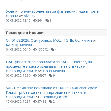
Услеги по електронен път за физически лица в трети
страни
Alvarez
от
05.08.2026, 13:12
264
1
Последно в Новини
От 01.08.2026: Осигуровки, МОД, ТЗПБ, болнични
от
Катя Крънчева
04.08.2026, 05:10
137542
4
НАП финализира правилата за SAF-T: Преглед на
промените и какво означават те за бизнеса и
счетоводителите
Жана Белева
от
06.07.2026, 15:30
66997
9
SAF-T файл при поискване от НАП в 14-дневен срок:
Какво трябва да знаят търговците и техните
счетоводители?
accounting.icard
от
10.06.2026, 16:37
37488
2