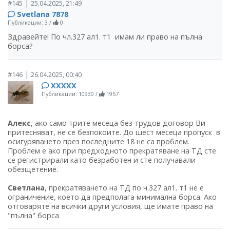
|
#145
25.04.2025, 21:49
Svetlana 7878
Публикации: 3
/
0
Здравейте! По чл.327 ал1. т1 имам ли право на пълна
борса?
|
#146
26.04.2025, 00:40
ХХХХХ
Публикации: 10930
/
1957
Алекс
, ако само трите месеца без трудов договор Ви
притесняват, не се безпокоите. До шест месеца пропуск в
осигуряването през последните 18 не са проблем.
Проблем е ако при предходното прекратяване на ТД сте
се регистрирали като безработен и сте получавали
обезщетение.
Светлана
, прекратяването на ТД по ч.327 ал1. т1 не е
ограничение, което да предполага минимална борса. Ако
отговаряте на всички други условия, ще имате право на
"пълна" борса