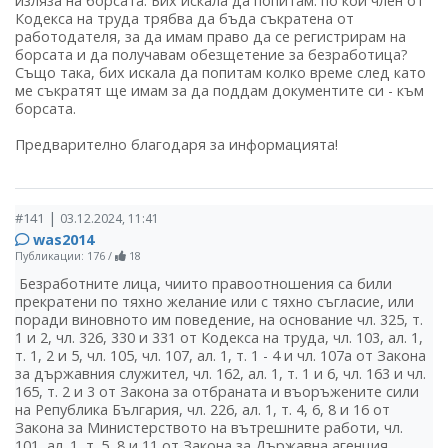
изляза на борсата. Бих искала да попитам: по кой член от
Кодекса на труда трябва да бъда съкратена от
работодателя, за да имам право да се регистрирам на
борсата и да получавам обезщетение за безработица?
Също така, бих искала да попитам колко време след като
ме съкратят ще имам за да поддам документите си - към
борсата.
Предварително благодаря за информацията!
|
#141
03.12.2024, 11:41
was2014
Публикации: 176
/
18
Безработните лица, чиито правоотношения са били
прекратени по тяхно желание или с тяхно съгласие, или
поради виновното им поведение, на основание чл. 325, т.
1 и 2, чл. 326, 330 и 331 от Кодекса на труда, чл. 103, ал. 1,
т. 1, 2 и 5, чл. 105, чл. 107, ал. 1, т. 1 - 4 и чл. 107а от Закона
за държавния служител, чл. 162, ал. 1, т. 1 и 6, чл. 163 и чл.
165, т. 2 и 3 от Закона за отбраната и въоръжените сили
на Република България, чл. 226, ал. 1, т. 4, 6, 8 и 16 от
Закона за Министерството на вътрешните работи, чл.
101, ал. 1, т. 5, 8 и 11 от Закона за Държавна агенция