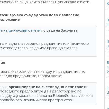
изическите лица, които съставят финансови отчети.
К
В
 тази връзка създадохме ново безплатно
риложение
:
П
п
В
те на финансови отчети
по реда на Закона за
П
 дали едно счетоводно предприятие или физическо
p
 счетоводството, за да има право да съставя
В
В
тия
е
о
тавя финансови отчети на други предприятия, то
товодно предприятие, според което:
В
ючено
организиране на счетоводно отчитане и
Е
четоводното предприятие да е регистрирано по
d
на друга държава – членка на Европейския съюз, или
В
Европейското икономическо пространство.