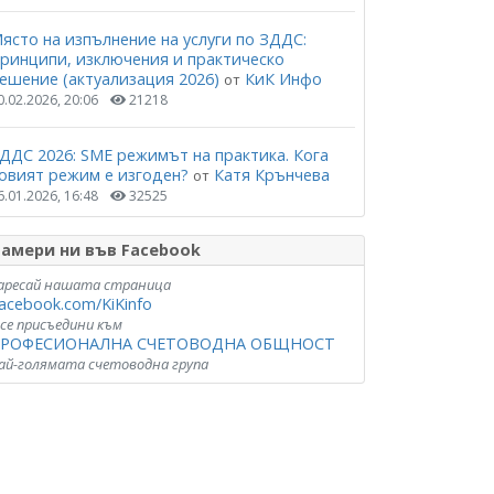
ясто на изпълнение на услуги по ЗДДС:
ринципи, изключения и практическо
ешение (актуализация 2026)
КиК Инфо
от
0.02.2026, 20:06
21218
ДДС 2026: SME режимът на практика. Кога
овият режим е изгоден?
Катя Крънчева
от
6.01.2026, 16:48
32525
амери ни във Facebook
аресай нашата страница
acebook.com/KiKinfo
 се присъедини към
РОФЕСИОНАЛНА СЧЕТОВОДНА ОБЩНОСТ
ай-голямата счетоводна група