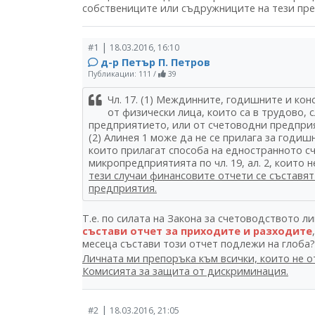
собствениците или съдружниците на тези пр
|
#1
18.03.2016, 16:10
д-р Петър П. Петров
Публикации: 111
/
39
Чл. 17. (1) Междинните, годишните и ко
от физически лица, които са в трудово,
предприятието, или от счетоводни предпри
(2) Алинея 1 може да не се прилага за годи
които прилагат способа на едностранното счет
микропредприятията по чл. 19, ал. 2, които
тези случаи финансовите отчети се съставя
предприятия.
Т.е. по силата на Закона за счетоводството л
състави отчет за приходите и разходите
месеца състави този отчет подлежи на глоба
Личната ми препоръка към всички, които не от
Комисията за защита от дискриминация.
|
#2
18.03.2016, 21:05