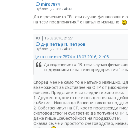
miro7874
Публикации: 333
/
40
Да изречението "В тези случаи финансовите 
на тези предприятия." е напълно излишно
|
#3
18.03.2016, 21:27
д-р Петър П. Петров
Публикации: 111
/
39
Цитат на: miro7874 в 18.03.2016, 21:05
Да изречението "В тези случаи финансов
съдружниците на тези предприятия." е
Според мен не само то е напълно излишно. Ц
възможност за съставяне на ОПР от (икономи
нонсенс. Представете си следните хипотези:
1. Дружество, което не е осъществявало дей
събитие. Или плаща банкови такси за поддър
2. Собственикът на ЕТ, което произвежда пче
счетоводство“ и съответно да попълни ОПР. О
даже пише „себестойност на продажбите“.
Оказва се, че и простото счетоводство, незн