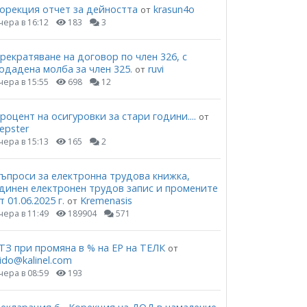
орекция отчет за дейността
krasun4o
от
чера в 16:12
183
3
рекратяване на договор по член 326, с
одадена молба за член 325.
ruvi
от
чера в 15:55
698
12
роцент на осигуровки за стари години....
от
epster
чера в 15:13
165
2
ъпроси за електронна трудова книжка,
динен електронен трудов запис и промените
т 01.06.2025 г.
Kremenasis
от
чера в 11:49
189904
571
ТЗ при промяна в % на ЕР на ТЕЛК
от
ido@kalinel.com
чера в 08:59
193