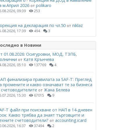
екларация 6 - Корекция на ДОД в намаление
а м.Април 2026
polikaro
от
6.08.2026, 09:39
253
орекция на декларация по чл.50
niklaz
от
5.08.2026, 17:39
494
3
оследно в Новини
т 01.08.2026: Осигуровки, МОД, ТЗПБ,
олнични
Катя Крънчева
от
4.08.2026, 05:10
137769
4
АП финализира правилата за SAF-T: Преглед
а промените и какво означават те за бизнеса
 счетоводителите
Жана Белева
от
6.07.2026, 15:30
67015
9
AF-T файл при поискване от НАП в 14-дневен
рок: Какво трябва да знаят търговците и
ехните счетоводители?
accounting.icard
от
0.06.2026, 16:37
37494
2