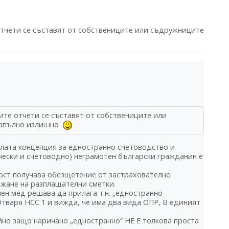
отчети се съставят от собствениците или съдружниците
ите отчети се съставят от собствениците или
 напълно излишно
ялата концепция за едностранно счетоводство и
чески и счетоводно) неграмотен български гражданин е
ност получава обезщетение от застрахователно
жане на разплащателни сметки.
лен мед решава да прилага т.н. „едностранно
тваря НСС 1 и вижда, че има два вида ОПР, В единият
айно защо наричано „едностранно“ НЕ Е толкова проста