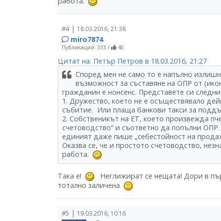
работа.
|
#4
18.03.2016, 21:38
miro7874
Публикации: 333
/
40
Цитат на: Петър Петров в 18.03.2016, 21:27
Според мен не само то е напълно излишн
възможност за съставяне на ОПР от (ико
гражданин е нонсенс. Представете си следни
1. Дружество, което не е осъществявало де
събитие. Или плаща банкови такси за поддъ
2. Собственикът на ЕТ, което произвежда пч
счетоводство“ и съответно да попълни ОПР. 
единият даже пише „себестойност на прода
Оказва се, че и простото счетоводство, нез
работа.
Така е!
Неглижират се нещата! Дори в пър
тотално заличена
|
#5
19.03.2016, 10:16