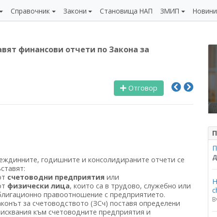
Справочник
Закони
Становища НАП
ЗМИП
Новин
авят финансови отчети по Закона за
Отговор
П
П
Д
еждинните, годишните и консолидираните отчети се
ставят:
от
счетоводни предприятия
или
Н
от
физически лица
, които са в трудово, служебно или
c
блигационно правоотношение с предприятието.
В
аконът за счетоводството (ЗСч) поставя определени
зисквания към счетоводните предприятия и