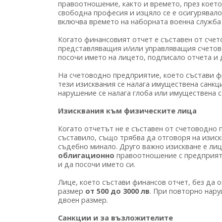
правоотношение, както и времето, през което
свободна професия и изцяло се е осигурявало 
включва времето на наборната военна служба 
Когато финансовият отчет е съставен от счет
представляващия и/или управляващия счетово
посочи името на лицето, подписало отчета и 
На счетоводно предприятие, което състави фи
тези изисквания се налага имуществена санкц
нарушение се налага глоба или имуществена с
Изисквания към физическите лица
Когато отчетът не е съставен от счетоводно 
съставило, също трябва да отговоря на изиск
съдебно минало. Друго важно изискване е ли
облигационно
правоотношение с предприяти
и да посочи името си.
Лице, което състави финансов отчет, без да о
размер
от 500 до 3000 лв
. При повторно нару
двоен размер.
Санкции и за възложителите