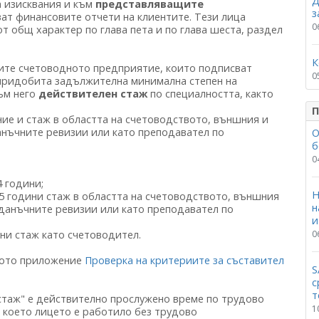
Д
а изисквания и към
представляващите
з
ват финансовите отчети на клиентите. Тези лица
0
т общ характер по глава пета и по глава шеста, раздел
К
ите счетоводното предприятие, които подписват
0
 придобита задължителна минимална степен на
ъм него
действителен стаж
по специалността, както
П
ие и стаж в областта на счетоводството, външния и
нъчните ревизии или като преподавател по
О
б
0
4 години;
Н
5 години стаж в областта на счетоводството, външния
н
данъчните ревизии или като преподавател по
и
0
ни стаж като счетоводител.
тното приложение
Проверка на критериите за съставител
S
с
т
 стаж" е действително прослужено време по трудово
1
 което лицето е работило без трудово