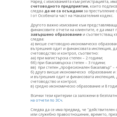
Наред с изискванията към регистрацията, им
счетоводното предприятие
, които подпис
следва
да не са осъждани
за престъпление о
I от Особената част на Наказателния кодекс.
Другото важно изискване към представляващ
финансовите отчети на клиентите, е да имат
завършено образование
и съответстващ к
следва:
а) висше счетоводно-икономическо образован
вътрешния одит и финансовата инспекция, да
счетоводство и контрол, съответно:
аа) при магистърска степен – 2 години;
бб) при бакалавърска степен – 3 години;
вв) при степен „професионален бакалавър” – 
б) друго висше икономическо образование и 
и вътрешния одит и финансовата инспекция, 
счетоводство и контрол;
в) средно икономическо образование и 8 годи
Всички тези критерии са заложени в безпла
на отчети по ЗСч
.
Следва да се има предвид, че "действителен
или служебно правоотношение, времето, през