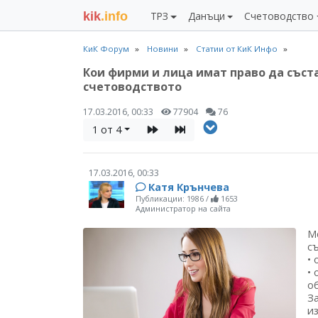
kik
.info
ТРЗ
Данъци
Счетоводство
КиК Форум
Новини
Статии от КиК Инфо
Кои фирми и лица имат право да съст
счетоводството
17.03.2016, 00:33
77904
76
1 от 4
17.03.2016, 00:33
Катя Крънчева
Публикации: 1986
/
1653
Администратор на сайта
М
съ
• 
• 
о
З
и