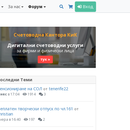
и
За нас
Форум
Вход
Счетоводна Кантора КиК
Дигитални счетоводни услуги
за фирми и физически лица
тук »
оследни Теми
енсиониране на СОЛ
tenerife22
от
нес
в 17:04
1914
3
еплатен творчески отпуск по чл.161
от
hristian
чера в 16:40
197
2