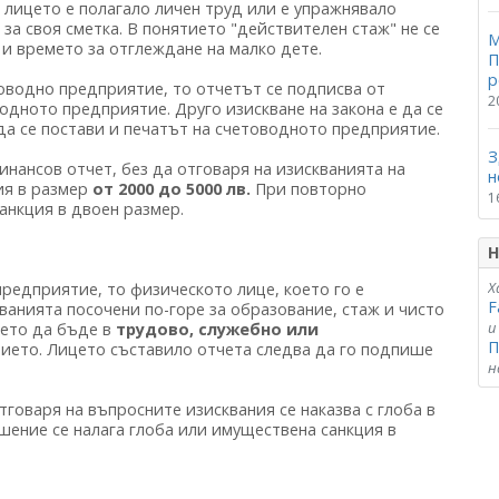
 лицето е полагало личен труд или е упражнявало
за своя сметка. В понятието "действителен стаж" не се
М
и времето за отглеждане на малко дете.
П
р
оводно предприятие, то отчетът се подписва от
2
дното предприятие. Друго изискване на закона е да се
да се постави и печатът на счетоводното предприятие.
З
нансов отчет, без да отговаря на изискванията на
н
ия в размер
от 2000 до 5000 лв.
При повторно
1
анкция в двоен размер.
Н
Х
предприятие, то физическото лице, което го е
F
ванията посочени по-горе за образование, стаж и чисто
и
цето да бъде в
трудово, служебно или
П
ето. Лицето съставило отчета следва да го подпише
н
тговаря на въпросните изисквания се наказва с глоба в
шение се налага глоба или имуществена санкция в