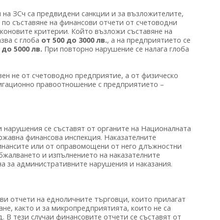
 на ЗСч са предвидени санкции и за възложителите,
и по съставяне на финансови отчети от счетоводни
аконовите критерии. Който възложи съставяне на
зва с глоба
от 500 до 3000 лв.
, а на предприятието се
 до 5000 лв.
При повторно нарушение се налага глоба
вен не от счетоводно предприятие, а от физическо
блигационно правоотношение с предприятието –
и нарушения се съставят от органите на Националната
ържавна финансова инспекция. Наказателните
инансите или от оправомощени от него длъжностни
обжалването и изпълнението на наказателните
на за административните нарушения и наказания.
ви отчети на едноличните търговци, които прилагат
не, както и за микропредприятията, които не са
 В тези случаи финансовите отчети се съставят от