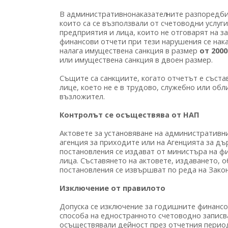
В административнонаказател
ните разпоредби
които са се възползвали от счетоводни услуг
предприятия и лица, които не отговарят на з
финансови отчети при тези нарушения се нака
налага имуществена санкция в размер
от 2000
или имуществена санкция в двоен размер.
Същите са санкциите, когато отчетът е съста
лице, което не е в трудово, служебно или о
възложител.
Контролът се осъществява от НАП
Актовете за установяване на административн
агенция за приходите или на Агенцията за д
постановления се издават от министъра на ф
лица. Съставянето на актовете, издаването, 
постановления се извършват по реда на Зако
Изключение от правилото
Допуска се изключение за годишните финансо
способа на едностранното счетоводно записва
осъществявали дейност през отчетния период.