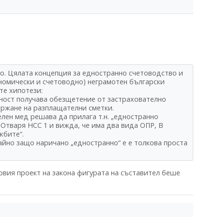
о. Цялата концепция за едностранно счетоводство и
номически и счетоводно) неграмотен български
те хипотези:
йност получава обезщетение от застрахователно
ржане на разплащателни сметки.
елен мед решава да прилага т.н. „едностранно
Отваря НСС 1 и вижда, че има два вида ОПР, В
жбите“.
найно защо наричано „едностранно“ е е толкова проста
вия проект на закона фигурата на съставител беше