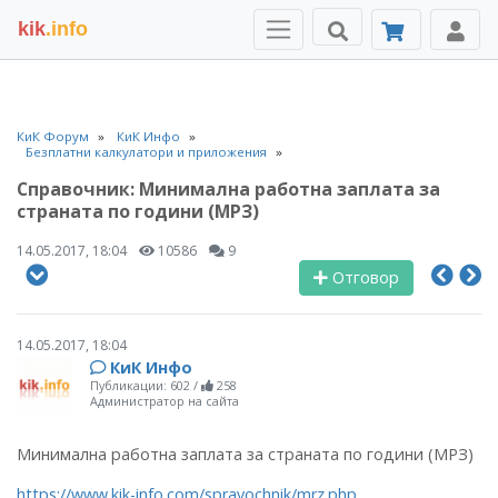
kik
.info
КиК Форум
КиК Инфо
Безплатни калкулатори и приложения
Справочник: Минимална работна заплата за
страната по години (МРЗ)
14.05.2017, 18:04
10586
9
Отговор
14.05.2017, 18:04
КиК Инфо
Публикации: 602
/
258
Администратор на сайта
Минимална работна заплата за страната по години (МРЗ)
https://www.kik-info.com/spravochnik/mrz.php