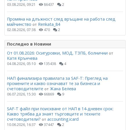
03.08.2026, 09:21
86437
2
Промяна на длъжност след връщане на работа след
майчинство
Renkata_84
от
02.08.2026, 07:38
470
2
Последно в Новини
От 01.08.2026: Осигуровки, МОД, ТЗПБ, болнични
от
Катя Крънчева
04.08.2026, 05:10
135438
4
НАП финализира правилата за SAF-T: Преглед на
промените и какво означават те за бизнеса и
счетоводителите
Жана Белева
от
06.07.2026, 15:30
66869
9
SAF-T файл при поискване от НАП в 14-дневен срок:
Какво трябва да знаят търговците и техните
счетоводители?
accounting.icard
от
10.06.2026, 16:37
37447
2