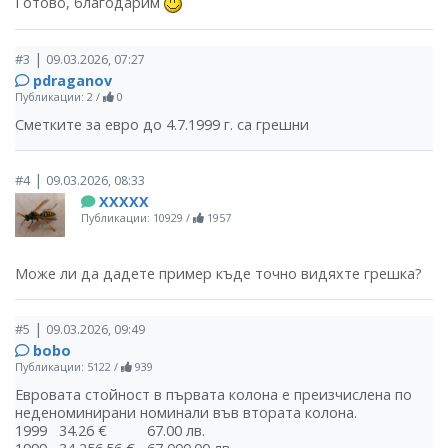
Готово, благодарим
|
#3
09.03.2026, 07:27
pdraganov
Публикации: 2
/
0
Сметките за евро до 4.7.1999 г. са грешни
|
#4
09.03.2026, 08:33
ХХХХХ
Публикации: 10929
/
1957
Може ли да дадете пример къде точно видяхте грешка?
|
#5
09.03.2026, 09:49
bobo
Публикации: 5122
/
939
Евровата стойност в първата колона е преизчислена по
неденоминирани номинали във втората колона.
1999 34.26 € 67.00 лв.