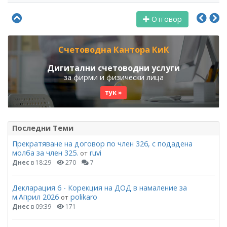
Отговор
Счетоводна Кантора КиК
Дигитални счетоводни услуги
за фирми и физически лица
тук »
Последни Теми
Прекратяване на договор по член 326, с подадена
молба за член 325.
ruvi
от
Днес
в 18:29
270
7
Декларация 6 - Корекция на ДОД в намаление за
м.Април 2026
polikaro
от
Днес
в 09:39
171