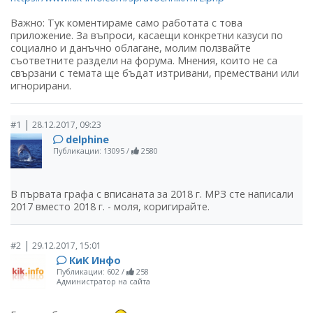
Важно: Тук коментираме само работата с това
приложение. За въпроси, касаещи конкретни казуси по
социално и данъчно облагане, молим ползвайте
съответните раздели на форума. Мнения, които не са
свързани с темата ще бъдат изтривани, премествани или
игнорирани.
|
#1
28.12.2017, 09:23
delphine
Публикации: 13095
/
2580
В първата графа с вписаната за 2018 г. МРЗ сте написали
2017 вместо 2018 г. - моля, коригирайте.
|
#2
29.12.2017, 15:01
КиК Инфо
Публикации: 602
/
258
Администратор на сайта