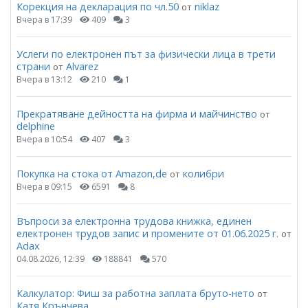
Корекция на декларация по чл.50
niklaz
от
Вчера в 17:39
409
3
Услеги по електронен път за физически лица в трети
страни
Alvarez
от
Вчера в 13:12
210
1
Прекратяване дейността на фирма и майчинство
от
delphine
Вчера в 10:54
407
3
Покупка на стока от Amazon,de
колибри
от
Вчера в 09:15
6591
8
Въпроси за електронна трудова книжка, единен
електронен трудов запис и промените от 01.06.2025 г.
от
Adax
04.08.2026, 12:39
188841
570
Калкулатор: Фиш за работна заплата бруто-нето
от
Катя Крънчева