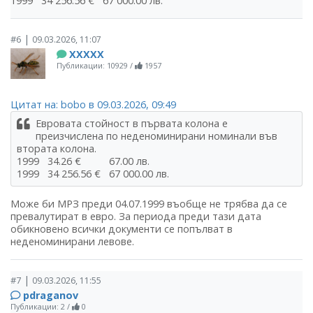
1999 34 256.56 € 67 000.00 лв.
|
#6
09.03.2026, 11:07
ХХХХХ
Публикации: 10929
/
1957
Цитат на: bobo в 09.03.2026, 09:49
Евровата стойност в първата колона е
преизчислена по неденоминирани номинали във
втората колона.
1999 34.26 € 67.00 лв.
1999 34 256.56 € 67 000.00 лв.
Може би МРЗ преди 04.07.1999 въобще не трябва да се
превалутират в евро. За периода преди тази дата
обикновено всички документи се попълват в
неденоминирани левове.
|
#7
09.03.2026, 11:55
pdraganov
Публикации: 2
/
0