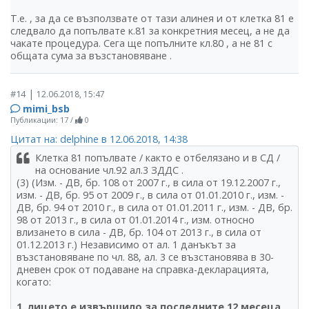
Т.е. , за да се възползвате от тази алинея и от клетка 81 е
следвало да попълвате к.81 за конкретния месец, а не да
чакате процедура. Сега ще попълните кл.80 , а не 81 с
общата сума за възстановяване .
|
#14
12.06.2018, 15:47
mimi_bsb
Публикации: 17
/
0
Цитат на: delphine в 12.06.2018, 14:38
Клетка 81 попълвате / както е отбелязано и в СД /
на основание чл.92 ал.3 ЗДДС .
(3) (Изм. - ДВ, бр. 108 от 2007 г., в сила от 19.12.2007 г.,
изм. - ДВ, бр. 95 от 2009 г., в сила от 01.01.2010 г., изм. -
ДВ, бр. 94 от 2010 г., в сила от 01.01.2011 г., изм. - ДВ, бр.
98 от 2013 г., в сила от 01.01.2014 г., изм. относно
влизането в сила - ДВ, бр. 104 от 2013 г., в сила от
01.12.2013 г.) Независимо от ал. 1 данъкът за
възстановяване по чл. 88, ал. 3 се възстановява в 30-
дневен срок от подаване на справка-декларацията,
когато:
1. лицето е извършило за последните 12 месеца