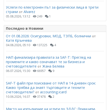
Услеги по електронен път за физически лица в трети
страни
Alvarez
от
05.08.2026, 13:12
249
1
Последно в Новини
От 01.08.2026: Осигуровки, МОД, ТЗПБ, болнични
от
Катя Крънчева
04.08.2026, 05:10
137225
4
НАП финализира правилата за SAF-T: Преглед на
промените и какво означават те за бизнеса и
счетоводителите
Жана Белева
от
06.07.2026, 15:30
66957
9
SAF-T файл при поискване от НАП в 14-дневен срок:
Какво трябва да знаят търговците и техните
счетоводители?
accounting.icard
от
10.06.2026, 16:37
37478
2
Място на изпълнение на услуги по ЗДДС: Принципи,