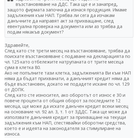
възстановяване на ДДС. Така ще е и занапред,
защото фирмата започна да изнася продукция. Имаме
задължения към НАП. Трябва ли сега да изчакам
данъчните да направят акт за прихващане, след
евентуална проверка на документа или аз трябва да
подам някакъв документ?
Здравейте,
След като сте трети месец на възстановяване, трябва да
поискате възстановяване с подаване на декларацията по
чл. 125 като отбележите натрупаната от трите месеца
сума в клетка 80.
Ако не попълните тази клетка, задълженията Ви към НАП
няма да бъдат прихванати, а данъчният кредит няма да
бъде възстановен, докато не подадете искане по чл. 129
от ДОПК.
След като сте износител, ако оборотът от износ е 30 и
повече процента от общия оборот за последните 12
месеца, ще може да искате данъчен кредит всеки месец
на основание чл. 92 ал. 3, т. 1 от ЗДДС. Така ще може да
използвате данъчния кредит за прихващане на текущи
задължения към НАП, спестявайки оборотни средства,
което е и идеята на законодателя за стимулиране на
износа.