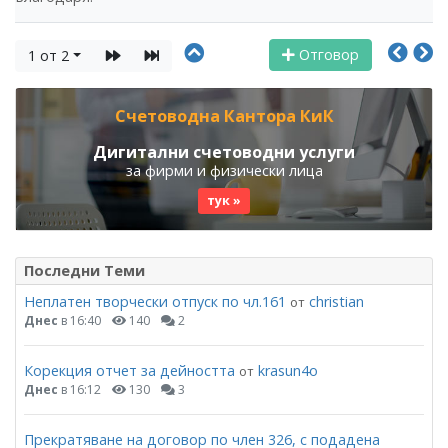
Отговор
1 от 2
Счетоводна Кантора КиК
Дигитални счетоводни услуги
за фирми и физически лица
тук »
Последни Теми
Неплатен творчески отпуск по чл.161
christian
от
Днес
в 16:40
140
2
Корекция отчет за дейността
krasun4o
от
Днес
в 16:12
130
3
Прекратяване на договор по член 326, с подадена