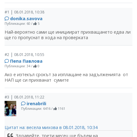
|
#1
08.01.2018, 10:38
donika.savova
Публикации: 60
/
5
Най-вероятно сами ще инициират прихващането едва ли
ще го пропуснат в хода на проверката
|
#2
08.01.2018, 10:55
Пепа Павлова
Публикации: 34
/
0
Ако е изтекъл срокът за изплащане на задълженията от
НАП ще си прихванат сумите
|
#3
08.01.2018, 11:22
irenabrili
Публикации: 6416
/
1161
Цитат на: весела михова в 08.01.2018, 10:34
Здравейте, трети месец ще бъдем на