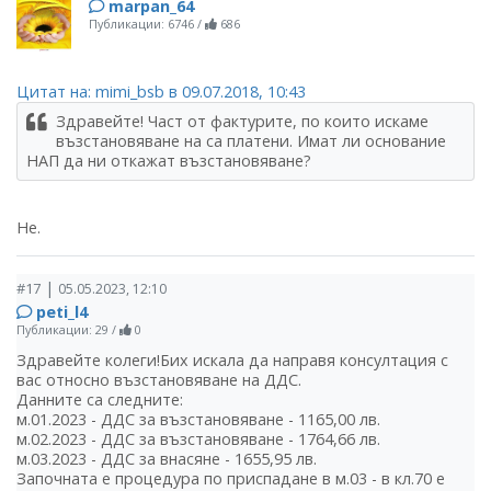
marpan_64
Публикации: 6746
/
686
Цитат на: mimi_bsb в 09.07.2018, 10:43
Здравейте! Част от фактурите, по които искаме
възстановяване на са платени. Имат ли основание
НАП да ни откажат възстановяване?
Не.
|
#17
05.05.2023, 12:10
peti_l4
Публикации: 29
/
0
Здравейте колеги!Бих искала да направя консултация с
вас относно възстановяване на ДДС.
Данните са следните:
м.01.2023 - ДДС за възстановяване - 1165,00 лв.
м.02.2023 - ДДС за възстановяване - 1764,66 лв.
м.03.2023 - ДДС за внасяне - 1655,95 лв.
Започната е процедура по приспадане в м.03 - в кл.70 е