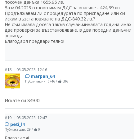
посочен данъка 1655,95 лв.
За м.04.2023 отново имам ДДС за внасяне - 424,39 лв.
Продължавам ли с процедурата по приспадане или си
искам възстановяване на ДДС-849,32 лв.?
Не съм имала досега такъв случай,миналата година имах
две проверки за възстановяване, в два поредни данъчни
периода.
Благодаря предварително!
|
#18
05.05.2023, 12:16
marpan_64
Публикации: 6746
/
686
Искате си 849.32.
|
#19
05.05.2023, 12:47
peti_l4
Публикации: 29
/
0
Благодаря!