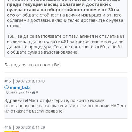
преди текущия месец облагаеми доставки с
нулева ставка на обща стойност повече от 30 на
сто
от общата стойност на всички извършени от него
облагаеми доставки, включително доставките с нулева
ставка;
Т.е. , за да се възползвате от тази алинея и от клетка 81
е следвало да попълвате к.81 за конкретния месец, а не
да чакате процедура. Сега ще попълните кл.80 , а не 81
с общата сума за възстановяване .
Благодаря за отговора Ви!
|
#15
09.07.2018, 10:43
mimi_bsb
Публикации: 17
/
0
Здравейте! Част от фактурите, по които искаме
възстановяване на са платени. Имат ли основание НАП да
ни откажат възстановяване?
|
#16
09.07.2018, 11:29