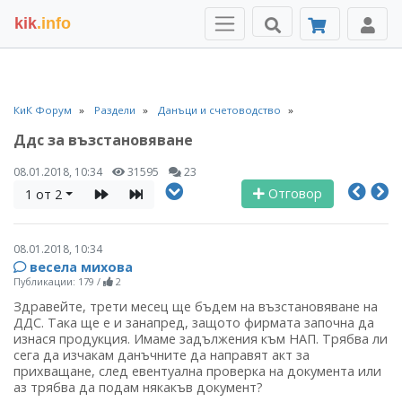
kik
.info
КиК Форум
Раздели
Данъци и счетоводство
Ддс за възстановяване
08.01.2018, 10:34
31595
23
Отговор
1 от 2
08.01.2018, 10:34
весела михова
Публикации: 179
/
2
Здравейте, трети месец ще бъдем на възстановяване на
ДДС. Така ще е и занапред, защото фирмата започна да
изнася продукция. Имаме задължения към НАП. Трябва ли
сега да изчакам данъчните да направят акт за
прихващане, след евентуална проверка на документа или
аз трябва да подам някакъв документ?