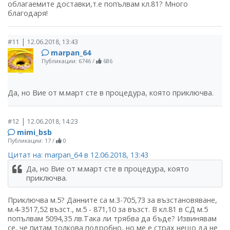
облагаемите доставки,т.е попълвам кл.81? Много
благодаря!
|
#11
12.06.2018, 13:43
marpan_64
Публикации: 6746
/
686
Да, но Вие от м.март сте в процедура, която приключва.
|
#12
12.06.2018, 14:23
mimi_bsb
Публикации: 17
/
0
Цитат на: marpan_64 в 12.06.2018, 13:43
Да, но Вие от м.март сте в процедура, която
приключва.
Приключва м.5? Данните са м.3-705,73 за възстановяване,
м.4-3517,52 възст., м.5 - 871,10 за възст. В кл.81 в СД м.5
попълвам 5094,35 лв.Така ли трябва да бъде? Извинявам
се, че питам толкова подробно, но ме е страх нещо да не