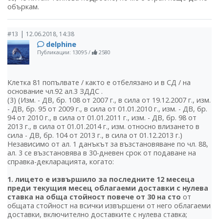
объркам.
|
#13
12.06.2018, 14:38
delphine
Публикации: 13095
/
2580
Клетка 81 попълвате / както е отбелязано и в СД / на
основание чл.92 ал.3 ЗДДС .
(3) (Изм. - ДВ, бр. 108 от 2007 г., в сила от 19.12.2007 г., изм.
- ДВ, бр. 95 от 2009 г., в сила от 01.01.2010 г., изм. - ДВ, бр.
94 от 2010 г., в сила от 01.01.2011 г., изм. - ДВ, бр. 98 от
2013 г., в сила от 01.01.2014 г., изм. относно влизането в
сила - ДВ, бр. 104 от 2013 г., в сила от 01.12.2013 г.)
Независимо от ал. 1 данъкът за възстановяване по чл. 88,
ал. 3 се възстановява в 30-дневен срок от подаване на
справка-декларацията, когато:
1. лицето е извършило за последните 12 месеца
преди текущия месец облагаеми доставки с нулева
ставка на обща стойност повече от 30 на сто
от
общата стойност на всички извършени от него облагаеми
доставки, включително доставките с нулева ставка;