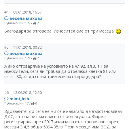
|
#4
08.01.2018, 16:57
весела михова
Публикации: 179
/
2
Благодаря за отговора. Износител сме от три месеца.
|
#5
11.01.2018, 00:32
весела михова
Публикации: 179
/
2
А ако отговаряме на условието на чл.92, ал.3, т.1 за
износители, сега ли трябва да отбележа клетка 81 или
сега - 80, за да спазя тримесечната процедура?
|
#6
12.06.2018, 12:50
mimi_bsb
Публикации: 17
/
0
Здравейте! До сега не ми се е налагало да възстановявам
ДДС, затова не съм наясно с процедурата. Фирма
регистрирана през 2017 излиза на възстановяване през
месеци 3,4,5 общо 5094,35лв. Тези месеци има ВОД, за