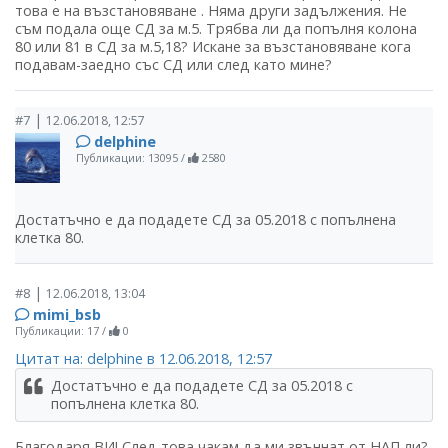
това е на възстановяване . Няма други задължения. Не
съм подала още СД за м.5. Трябва ли да попълня колона
80 или 81 в СД за м.5,18? Искане за възстановяване кога
подавам-заедно със СД или след като мине?
|
#7
12.06.2018, 12:57
delphine
Публикации: 13095
/
2580
Достатъчно е да подадете СД за 05.2018 с попълнена
клетка 80.
|
#8
12.06.2018, 13:04
mimi_bsb
Публикации: 17
/
0
Цитат на: delphine в 12.06.2018, 12:57
Достатъчно е да подадете СД за 05.2018 с
попълнена клетка 80.
Благодаря ВИ! След това чакам да ми звъннат от НАП ли?