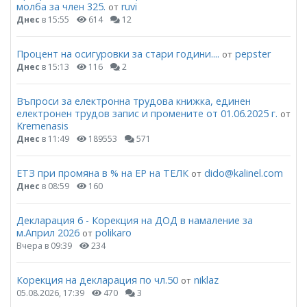
молба за член 325.
ruvi
от
Днес
в 15:55
614
12
Процент на осигуровки за стари години....
pepster
от
Днес
в 15:13
116
2
Въпроси за електронна трудова книжка, единен
електронен трудов запис и промените от 01.06.2025 г.
от
Kremenasis
Днес
в 11:49
189553
571
ЕТЗ при промяна в % на ЕР на ТЕЛК
dido@kalinel.com
от
Днес
в 08:59
160
Декларация 6 - Корекция на ДОД в намаление за
м.Април 2026
polikaro
от
Вчера в 09:39
234
Корекция на декларация по чл.50
niklaz
от
05.08.2026, 17:39
470
3