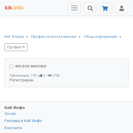
kik
.info
КиК Форум
Профил на весела михова
Обща информация
Профил
весела михова
Публикации: 179
/
2
/
2750
Регистриран
КиК Инфо
За нас
Реклама в КиК Инфо
Контакти