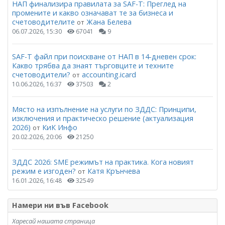
НАП финализира правилата за SAF-T: Преглед на
промените и какво означават те за бизнеса и
счетоводителите
Жана Белева
от
06.07.2026, 15:30
67041
9
SAF-T файл при поискване от НАП в 14-дневен срок:
Какво трябва да знаят търговците и техните
счетоводители?
accounting.icard
от
10.06.2026, 16:37
37503
2
Място на изпълнение на услуги по ЗДДС: Принципи,
изключения и практическо решение (актуализация
2026)
КиК Инфо
от
20.02.2026, 20:06
21250
ЗДДС 2026: SME режимът на практика. Кога новият
режим е изгоден?
Катя Крънчева
от
16.01.2026, 16:48
32549
Намери ни във Facebook
Харесай нашата страница