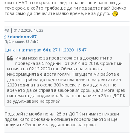
които НАП отхвърля, то след това не започваше ли да
тече срок, в който трябваше да ги подадете пак? Всичко
това само да спечелите малко време, не за друго.
|
#3
01.12.2020, 16:23
dandonov87
Публикации: 88
/
0
Цитат на: marpan_64 в 27.11.2020, 15:47
Имам искане за представяне на документи по
проверка за 5 години - от 2014 до 2018. Срокът ми
изтича на 02.12.2020 год. Обемът на исканата
информацията е доста голям. Текущата ми работа е
доста - трябва да подготвя плащането на рентите за
2020 година на около 300 човека и няма да мистгне
времето да се справя в законовия срок. Дали мога чрез
системата да подам молба на основание чл.25 от ДОПК
за удължаване на срока?
Подавайте молба по чл. 25 от ДОПК и нямате никакви
ядове. Като основание опишете гореописаното и ще
получите Решение за удължаване на срока.