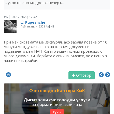
.... утрото е по-мъдро от вечерта.
|
#6
01.12.2020, 17:42
Pupeshche
Публикации: 3321
/
481
При мен системата ме изхвърля, ако забавя повече от 10
минути между качването на първия документ и
подаването към НАП. Когато имам големи проверки, с
много документи, борбата е епична. Мислех, че е нещо в
нашите настройки.
Отговор
Счетоводна Кантора КиК
Дигитални счетоводни услуги
за фирми и физически лица
тук »