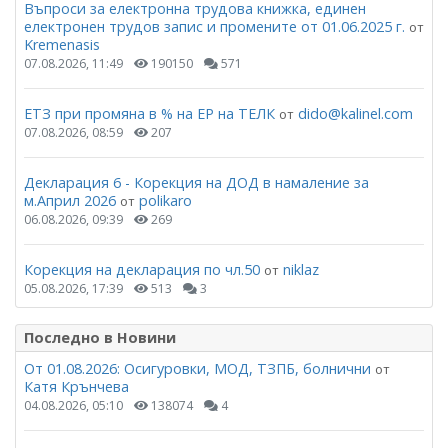
Въпроси за електронна трудова книжка, единен
електронен трудов запис и промените от 01.06.2025 г.
от
Kremenasis
07.08.2026, 11:49
190150
571
ЕТЗ при промяна в % на ЕР на ТЕЛК
dido@kalinel.com
от
07.08.2026, 08:59
207
Декларация 6 - Корекция на ДОД в намаление за
м.Април 2026
polikaro
от
06.08.2026, 09:39
269
Корекция на декларация по чл.50
niklaz
от
05.08.2026, 17:39
513
3
Последно в Новини
От 01.08.2026: Осигуровки, МОД, ТЗПБ, болнични
от
Катя Крънчева
04.08.2026, 05:10
138074
4