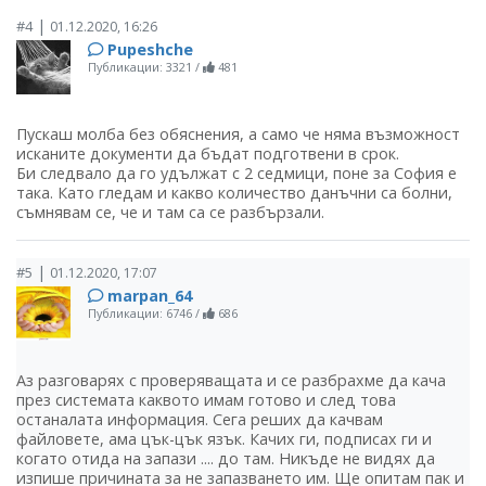
|
#4
01.12.2020, 16:26
Pupeshche
Публикации: 3321
/
481
Пускаш молба без обяснения, а само че няма възможност
исканите документи да бъдат подготвени в срок.
Би следвало да го удължат с 2 седмици, поне за София е
така. Като гледам и какво количество данъчни са болни,
съмнявам се, че и там са се разбързали.
|
#5
01.12.2020, 17:07
marpan_64
Публикации: 6746
/
686
Аз разговарях с проверяващата и се разбрахме да кача
през системата каквото имам готово и след това
останалата информация. Сега реших да качвам
файловете, ама цък-цък язък. Качих ги, подписах ги и
когато отида на запази .... до там. Никъде не видях да
изпише причината за не запазването им. Ще опитам пак и