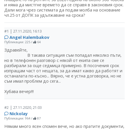
и няма да мистгне времето да се справя в законовия срок.
Дали мога чрез системата да подам молба на основание
чл.25 от ДОПК за удължаване на срока?
|
#1
27.11.2020, 16:13
Angel Halembakov
Публикации: 225
/
64
Здравейте,
В такава ситуация съм попадал няколко пъти,
но в телефонен разговор с някой от екипа сме се
разбирали за още седмица примерно. В посочения срок
изпращам част от нещата, за да имат какво да работят и
останалата по-късно... Вярно, че е устна договорка, но не
съм имал проблем до сега...
Хубава вечер!!!
|
#2
27.11.2020, 21:03
Nickolay
Публикации: 964
/
87
Нямам много ясен спомен вече, но ако пратите документи,