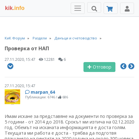
kik
.info
КиК Форум
Раздели
Данъци и счетоводство
Проверка от НАП
27.11.2020, 15:47
12281
6
Отговор
27.11.2020, 15:47
marpan_64
Публикации: 6746
/
686
Имам искане за представяне на документи по проверка за
5 години - от 2014 до 2018. Срокът ми изтича на 02.12.2020
год. Обемът на исканата информацията е доста голям.
Текущата ми работа е доста - трябва да подготвя
плащането на рентите за 2020 година на около 300 човека