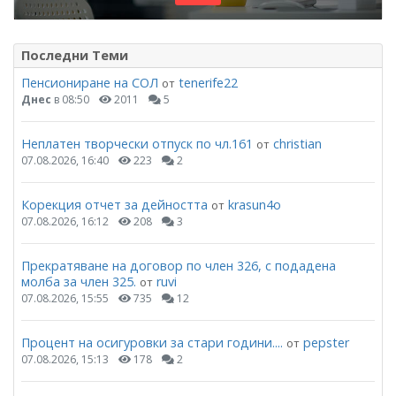
Последни Теми
Пенсиониране на СОЛ
tenerife22
от
Днес
в 08:50
2011
5
Неплатен творчески отпуск по чл.161
christian
от
07.08.2026, 16:40
223
2
Корекция отчет за дейността
krasun4o
от
07.08.2026, 16:12
208
3
Прекратяване на договор по член 326, с подадена
молба за член 325.
ruvi
от
07.08.2026, 15:55
735
12
Процент на осигуровки за стари години....
pepster
от
07.08.2026, 15:13
178
2