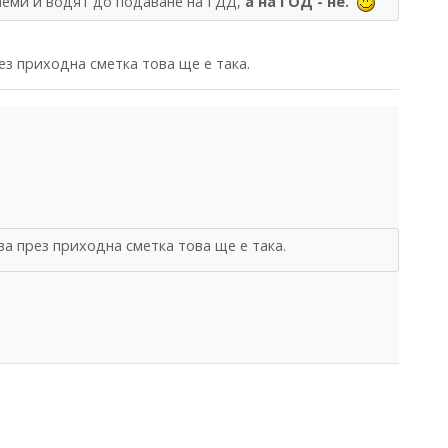
гаеми и водят до подаване на ГДД,
а на ГОД - не.
ез приходна сметка това ще е така.
ва през приходна сметка това ще е така.