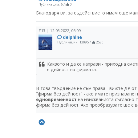
Публикации: 6
/
0
Благодаря ви, за съдействието имам още мал
|
#13
12.05.2022, 06:09
delphine
Публикации: 13095
/
2580
Каквото и да се направи
- приходна смет
е дейност на фирмата.
В това твърдение не съм права - вижте ДР от
"фирма без дейност" - ако имате признаване 
едновременност
на изискванията съгласно т
фирма без дейност. Ако преобразувате ще е в