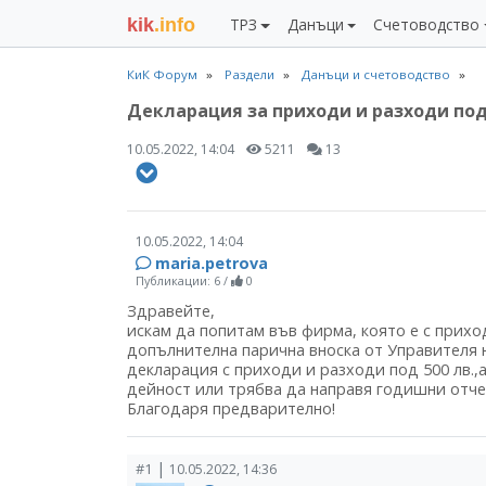
kik
.info
ТРЗ
Данъци
Счетоводство
КиК Форум
Раздели
Данъци и счетоводство
Декларация за приходи и разходи под 
10.05.2022, 14:04
5211
13
10.05.2022, 14:04
maria.petrova
Публикации: 6
/
0
Здравейте,
искам да попитам във фирма, която е с прихо
допълнителна парична вноска от Управителя н
декларация с приходи и разходи под 500 лв.,
дейност или трябва да направя годишни отч
Благодаря предварително!
|
#1
10.05.2022, 14:36