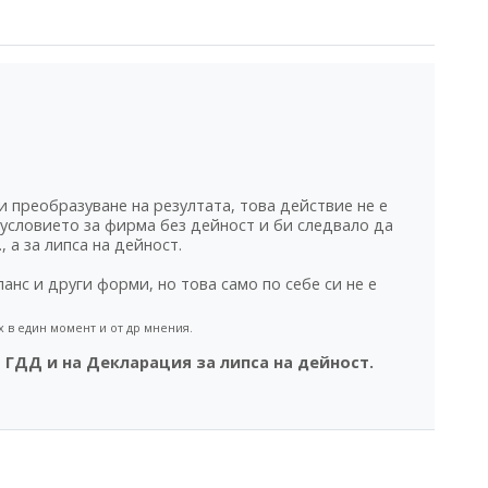
и преобразуване на резултата, това действие не е
условието за фирма без дейност и би следвало да
 а за липса на дейност.
нс и други форми, но това само по себе си не е
 в един момент и от др мнения.
 ГДД и на Декларация за липса на дейност.