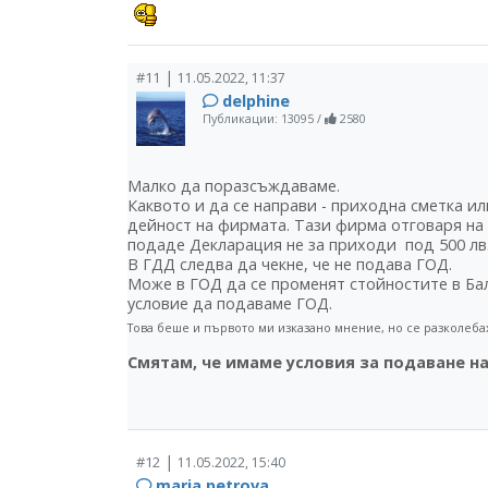
|
#11
11.05.2022, 11:37
delphine
Публикации: 13095
/
2580
Малко да поразсъждаваме.
Каквото и да се направи - приходна сметка ил
дейност на фирмата. Тази фирма отговаря на 
подаде Декларация не за приходи под 500 лв.,
В ГДД следва да чекне, че не подава ГОД.
Може в ГОД да се променят стойностите в Бала
условие да подаваме ГОД.
Това беше и първото ми изказано мнение, но се разколебах
Смятам, че имаме условия за подаване на
|
#12
11.05.2022, 15:40
maria.petrova