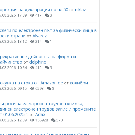
орекция на декларация по чл.50
niklaz
от
5.08.2026, 17:39
417
3
слеги по електронен път за физически лица в
рети страни
Alvarez
от
5.08.2026, 13:12
214
1
рекратяване дейността на фирма и
айчинство
delphine
от
5.08.2026, 10:54
412
3
окупка на стока от Amazon,de
колибри
от
5.08.2026, 09:15
6593
8
ъпроси за електронна трудова книжка,
динен електронен трудов запис и промените
т 01.06.2025 г.
Adax
от
4.08.2026, 12:39
188928
570