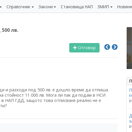
Справочник
Закони
Становища НАП
ЗМИП
Новин
500 лв.
Отговор
П
ди и разходи под 500 лв. е дошло време да отпиша
П
а стойност 11 000 лв. Мога ли пак да подам в НСИ
п
а в НАП ГДД, защото това отписване реално не е
В
ети?
Д
з
В