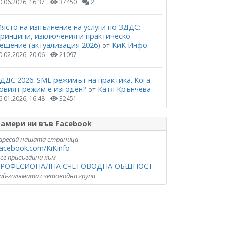
0.06.2026, 16:37
37450
2
ясто на изпълнение на услуги по ЗДДС:
ринципи, изключения и практическо
ешение (актуализация 2026)
КиК Инфо
от
0.02.2026, 20:06
21097
ДДС 2026: SME режимът на практика. Кога
овият режим е изгоден?
Катя Крънчева
от
6.01.2026, 16:48
32451
амери ни във Facebook
аресай нашата страница
acebook.com/KiKinfo
 се присъедини към
РОФЕСИОНАЛНА СЧЕТОВОДНА ОБЩНОСТ
ай-голямата счетоводна група