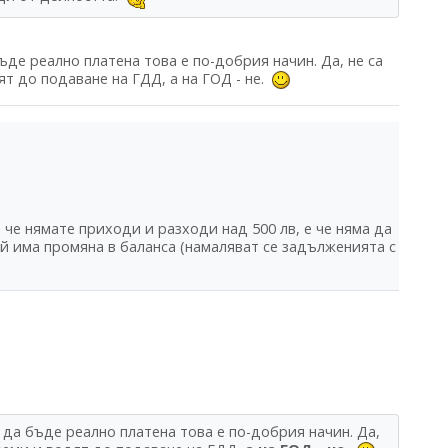
ъде реално платена това е по-добрия начин. Да, не са
ят до подаване на ГДД, а на ГОД - не.
 че нямате приходи и разходи над 500 лв, е че няма да
ай има промяна в баланса (намаляват се задълженията с
 да бъде реално платена това е по-добрия начин. Да,