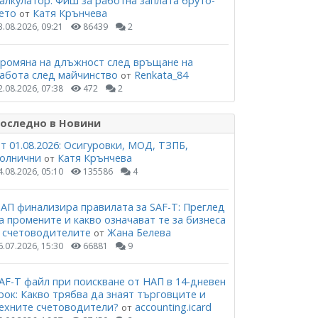
алкулатор: Фиш за работна заплата бруто-
ето
Катя Крънчева
от
3.08.2026, 09:21
86439
2
ромяна на длъжност след връщане на
абота след майчинство
Renkata_84
от
2.08.2026, 07:38
472
2
оследно в Новини
т 01.08.2026: Осигуровки, МОД, ТЗПБ,
олнични
Катя Крънчева
от
4.08.2026, 05:10
135586
4
АП финализира правилата за SAF-T: Преглед
а промените и какво означават те за бизнеса
 счетоводителите
Жана Белева
от
6.07.2026, 15:30
66881
9
AF-T файл при поискване от НАП в 14-дневен
рок: Какво трябва да знаят търговците и
ехните счетоводители?
accounting.icard
от