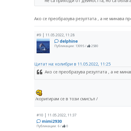
не са приходи от дейността, но са обла
Ако се преобразува резултата , а не минава пр
|
#9
11.05.2022, 11:28
delphine
Публикации: 13095
/
2580
Цитат на: колибри в 11.05.2022, 11:25
Ако се преобразува резултата , а не мина
/коригирам се в този смисъл /
|
#10
11.05.2022, 11:37
mimi2930
Публикации: 6
/
0