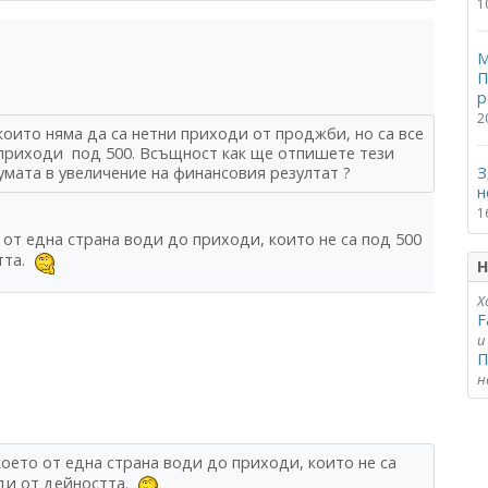
1
М
П
р
2
оито няма да са нетни приходи от проджби, но са все
 приходи под 500. Всъщност как ще отпишете тези
умата в увеличение на финансовия резултат ?
З
н
1
 от една страна води до приходи, които не са под 500
стта.
Н
Х
F
и
П
н
което от една страна води до приходи, които не са
ходи от дейността.