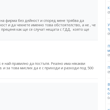
К
0
на фирма без дейност и според мене трябва да
У
ст и да чекнете именно това обстоятелство, а не , че
т
да преценя как ще се случат нещата с ГДД, която ще
0
П
м
0
к е най-правилно да постъпя. Реално има някакви
П
в. и за това мислих да е с приходи и разходи под 500
0
В
е
о
0