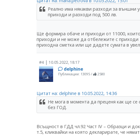
Цитат на: maria.petrova в 10.05.2022, 15:01
Реално има някакви разходи за външни усл
приходи и разходи под 500 лв.
Ще формира обаче и приходи от 11000, които 
приходи и не може да отбележите с приходи 
приходна сметка или ще дадете сумата в увел
|
#4
10.05.2022, 18:17
delphine
Публикации: 13095
/
2580
Цитат на: delphine в 10.05.2022, 14:36
Не мога в момента да преценя как ще се
без ГОД.
Всъщност в ГДД чл.92 Част ІV – Образци и до
т.5, кликвайки на която декларирате, че ням