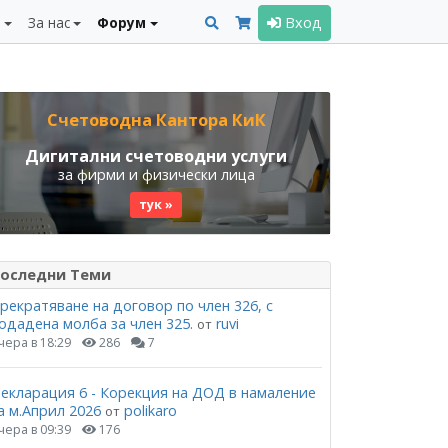
и
За нас
Форум
Вход
Счетоводна Кантора КиК
Дигитални счетоводни услуги
за фирми и физически лица
тук »
оследни Теми
рекратяване на договор по член 326, с
одадена молба за член 325.
ruvi
от
чера в 18:29
286
7
екларация 6 - Корекция на ДОД в намаление
а м.Април 2026
polikaro
от
чера в 09:39
176