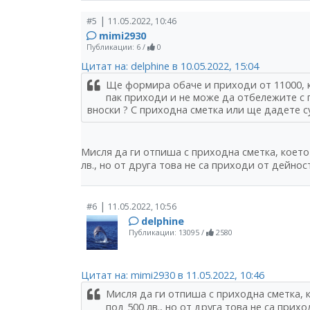
|
#5
11.05.2022, 10:46
mimi2930
Публикации: 6
/
0
Цитат на: delphine в 10.05.2022, 15:04
Ще формира обаче и приходи от 11000, к
пак приходи и не може да отбележите с
вноски ? С приходна сметка или ще дадете с
Мисля да ги отпиша с приходна сметка, което
лв., но от друга това не са приходи от дейно
|
#6
11.05.2022, 10:56
delphine
Публикации: 13095
/
2580
Цитат на: mimi2930 в 11.05.2022, 10:46
Мисля да ги отпиша с приходна сметка, 
под 500 лв., но от друга това не са при