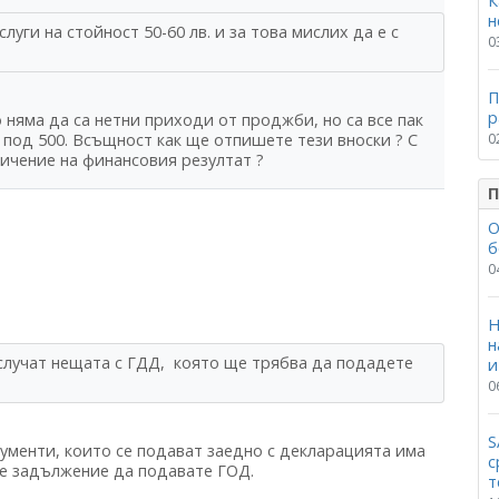
К
н
уги на стойност 50-60 лв. и за това мислих да е с
0
П
р
няма да са нетни приходи от проджби, но са все пак
под 500. Всъщност как ще отпишете тези вноски ? С
0
ичение на финансовия резултат ?
П
О
б
0
Н
н
 случат нещата с ГДД, която ще трябва да подадете
и
0
S
кументи, които се подават заедно с декларацията има
с
ате задължение да подавате ГОД.
т