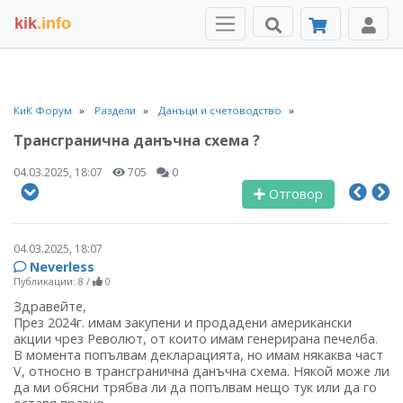
kik
.info
КиК Форум
Раздели
Данъци и счетоводство
Трансгранична данъчна схема ?
04.03.2025, 18:07
705
0
Отговор
04.03.2025, 18:07
Neverless
Публикации: 8
/
0
Здравейте,
През 2024г. имам закупени и продадени американски
акции чрез Револют, от които имам генерирана печелба.
В момента попълвам декларацията, но имам някаква част
V, относно в трансгранична данъчна схема. Някой може ли
да ми обясни трябва ли да попълвам нещо тук или да го