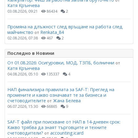
от
Катя Крънчева
03.08.2026, 09:21
86434
2
Промяна на длъжност след връщане на работа след
майчинство
Renkata_84
от
02.08.2026, 07:38
467
2
Последно в Новини
От 01.08.2026: Осигуровки, МОД, ТЗПБ, болнични
от
Катя Крънчева
04.08.2026, 05:10
135337
4
НАП финализира правилата за SAF-T: Преглед на
промените и какво означават те за бизнеса и
счетоводителите
Жана Белева
от
06.07.2026, 15:30
66865
9
SAF-T файл при поискване от НАП в 14-дневен срок:
Какво трябва да знаят търговците и техните
счетоводители?
accounting.icard
от