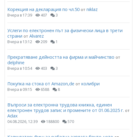
Корекция на декларация по чл.50
niklaz
от
Вчера в 17:39
407
3
Услеги по електронен път за физически лица в трети
страни
Alvarez
от
Вчера в 13:12
209
1
Прекратяване дейността на фирма и майчинство
от
delphine
Вчера в 10:54
403
3
Покупка на стока от Amazon,de
колибри
от
Вчера в 09:15
6588
8
Въпроси за електронна трудова книжка, единен
електронен трудов запис и промените от 01.06.2025 г.
от
Adax
04.08.2026, 12:39
188800
570
Калкулатор: Фиш за работна заплата бруто-нето