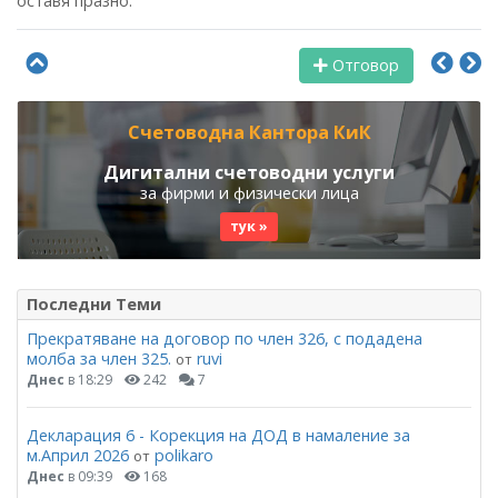
оставя празно.
Отговор
Счетоводна Кантора КиК
Дигитални счетоводни услуги
за фирми и физически лица
тук »
Последни Теми
Прекратяване на договор по член 326, с подадена
молба за член 325.
ruvi
от
Днес
в 18:29
242
7
Декларация 6 - Корекция на ДОД в намаление за
м.Април 2026
polikaro
от
Днес
в 09:39
168