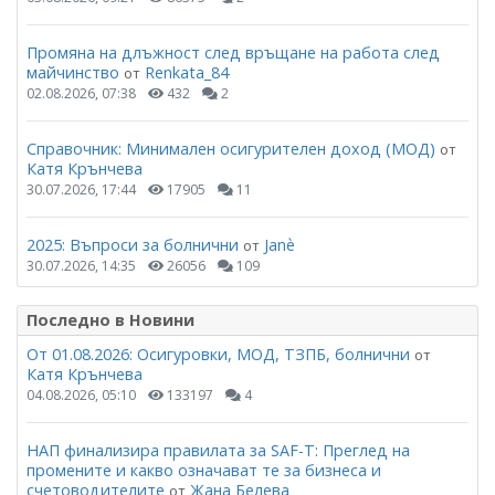
Промяна на длъжност след връщане на работа след
майчинство
Renkata_84
от
02.08.2026, 07:38
432
2
Справочник: Минимален осигурителен доход (МОД)
от
Катя Крънчева
30.07.2026, 17:44
17905
11
2025: Въпроси за болнични
Janѐ
от
30.07.2026, 14:35
26056
109
Последно в Новини
От 01.08.2026: Осигуровки, МОД, ТЗПБ, болнични
от
Катя Крънчева
04.08.2026, 05:10
133197
4
НАП финализира правилата за SAF-T: Преглед на
промените и какво означават те за бизнеса и
счетоводителите
Жана Белева
от