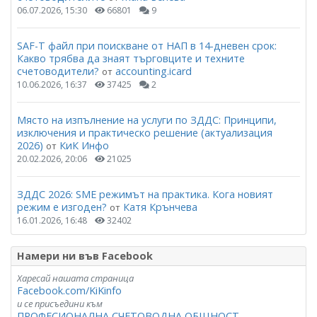
06.07.2026, 15:30
66801
9
SAF-T файл при поискване от НАП в 14-дневен срок:
Какво трябва да знаят търговците и техните
счетоводители?
accounting.icard
от
10.06.2026, 16:37
37425
2
Място на изпълнение на услуги по ЗДДС: Принципи,
изключения и практическо решение (актуализация
2026)
КиК Инфо
от
20.02.2026, 20:06
21025
ЗДДС 2026: SME режимът на практика. Кога новият
режим е изгоден?
Катя Крънчева
от
16.01.2026, 16:48
32402
Намери ни във Facebook
Харесай нашата страница
Facebook.com/KiKinfo
и се присъедини към
ПРОФЕСИОНАЛНА СЧЕТОВОДНА ОБЩНОСТ