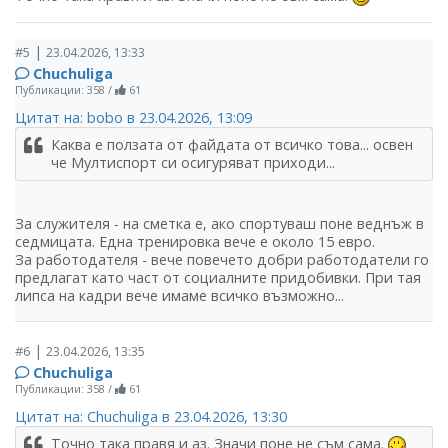
|
#5
23.04.2026, 13:33
Chuchuliga
Публикации: 358
/
61
Цитат на: bobo в 23.04.2026, 13:09
Каква е ползата от файдата от всичко това... освен
че Мултиспорт си осигуряват приходи...
За служителя - на сметка е, ако спортуваш поне веднъж в
седмицата. Една тренировка вече е около 15 евро.
За работодателя - вече повечето добри работодатели го
предлагат като част от социалните придобивки. При тая
липса на кадри вече имаме всичко възможно...
|
#6
23.04.2026, 13:35
Chuchuliga
Публикации: 358
/
61
Цитат на: Chuchuliga в 23.04.2026, 13:30
Точно така правя и аз. Значи поне не съм сама.