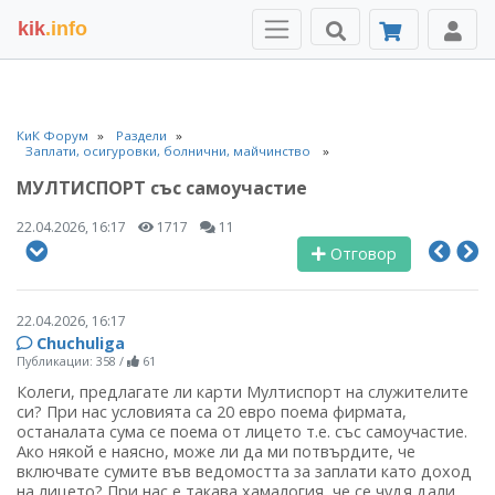
kik
.info
КиК Форум
Раздели
Заплати, осигуровки, болнични, майчинство
МУЛТИСПОРТ със самоучастие
22.04.2026, 16:17
1717
11
Отговор
22.04.2026, 16:17
Chuchuliga
Публикации: 358
/
61
Колеги, предлагате ли карти Мултиспорт на служителите
си? При нас условията са 20 евро поема фирмата,
останалата сума се поема от лицето т.е. със самоучастие.
Ако някой е наясно, може ли да ми потвърдите, че
включвате сумите във ведомостта за заплати като доход
на лицето? При нас е такава хамалогия, че се чудя дали