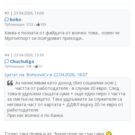
|
#3
23.04.2026, 13:09
bobo
Публикации: 5122
/
939
Каква е ползата от файдата от всичко това... освен че
Мултиспорт си осигуряват приходи...
|
#4
23.04.2026, 13:30
Chuchuliga
Публикации: 358
/
61
Цитат на: BorisovaCv в 22.04.2026, 18:07
Аз начислявам като доход (без социални осиг.)
частта от работодателя - в случая 20 евро. След
това в удръжки същата сума + още едно перо с частта
за сметка на лицето. Така удръжките за служителя са
неговата част от картата + ДДФЛ върху 20-те евро от
работодателя.
При нас всичко е по банка.
Точно така правя и аз. Значи поне не съм сама.