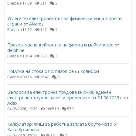
Вчера в 17:39
311
3
Услеги по електронен път за физически лица в трети
страни
Alvarez
от
Вчера в 13:12
147
1
Прекратяване дейността на фирма и майчинство
от
delphine
Вчера в 10:54
323
3
Покупка на стока от Amazon,de
колибри
от
Вчера в 09:15
6547
8
Въпроси за електронна трудова книжка, единен
електронен трудов запис и промените от 01.06.2025 г.
от
Adax
04.08.2026, 12:39
188510
570
Калкулатор: Фиш за работна заплата бруто-нето
от
Катя Крънчева
03.08.2026, 09:21
86375
2