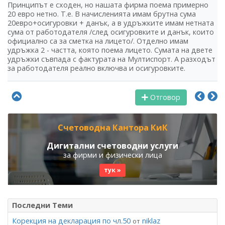
Принципът е сходен, но нашата фирма поема примерно
20 евро нетно. Т.е. В начисленията имам брутна сума
20евро+осигуровки + данък, а в удръжките имам нетната
сума от работодателя /след осигуровките и данък, които
официално са за сметка на лицето/. Отделно имам
удръжка 2 - частта, която поема лицето. Сумата на двете
удръжки съвпада с фактурата на Мултиспорт. А разходът
за работодателя реално включва и осигуровките.
Отговор
Счетоводна Кантора КиК
Дигитални счетоводни услуги
за фирми и физически лица
тук »
Последни Теми
Корекция на декларация по чл.50
niklaz
от