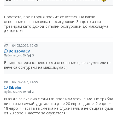
Простете, при втория прочит се усетих. На какво
основание не начислявате осигуровки. Защото аз ги
третирам като доход с пълни осигуровки до максимума,
данък и т.н.
|
#7
04.05.2026, 12:05
BorisovaCv
Публикации: 39
/
5
Всъщност единственото ми основание е, че служителите
вече са осигурени на максимума :-)
|
#8
06.05.2026, 14:59
Sibelin
Публикации: 10
/
2
И аз да се включа с един въпрос или уточнение. Не трябва
ли в този случай удръжката да е 20 евро - данък 2 евро =
18 евро + частта за сметка на служителя, а не същата сума
от 20 евро + частта за служителя?