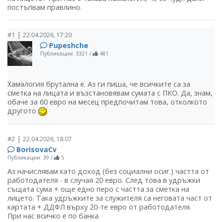
постъпвам правлино.
|
#1
22.04.2026, 17:20
Pupeshche
Публикации: 3321
/
481
Хамалогия брутална е. Аз ги пиша, че всичките са за
сметка на лицата и възстановявам сумата с ПКО. Да, знам,
обаче за 60 евро на месец предпочитам това, отколкото
другото
|
#2
22.04.2026, 18:07
BorisovaCv
Публикации: 39
/
5
Аз начислявам като доход (без социални осиг.) частта от
работодателя - в случая 20 евро. След това в удръжки
същата сума + още едно перо с частта за сметка на
лицето. Така удръжките за служителя са неговата част от
картата + ДДФЛ върху 20-те евро от работодателя.
При нас всичко е по банка.