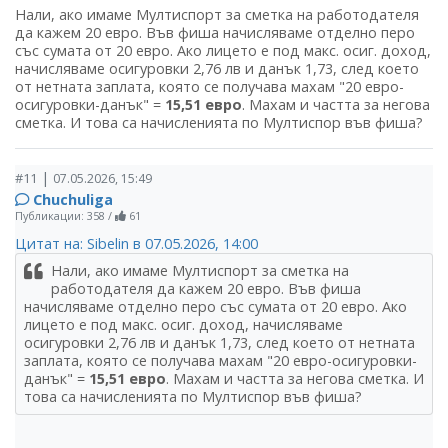
Нали, ако имаме Мултиспорт за сметка на работодателя
да кажем 20 евро. Във фиша начисляваме отделно перо
със сумата от 20 евро. Ако лицето е под макс. осиг. доход,
начисляваме осигуровки 2,76 лв и данък 1,73, след което
от нетната заплата, която се получава махам "20 евро-
осигуровки-данък" =
15,51 евро
. Махам и частта за негова
сметка. И това са начисленията по Мултиспор във фиша?
|
#11
07.05.2026, 15:49
Chuchuliga
Публикации: 358
/
61
Цитат на: Sibelin в 07.05.2026, 14:00
Нали, ако имаме Мултиспорт за сметка на
работодателя да кажем 20 евро. Във фиша
начисляваме отделно перо със сумата от 20 евро. Ако
лицето е под макс. осиг. доход, начисляваме
осигуровки 2,76 лв и данък 1,73, след което от нетната
заплата, която се получава махам "20 евро-осигуровки-
данък" =
15,51 евро
. Махам и частта за негова сметка. И
това са начисленията по Мултиспор във фиша?