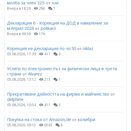
молба за член 325.
ruvi
от
Вчера в 18:29
286
7
Декларация 6 - Корекция на ДОД в намаление за
м.Април 2026
polikaro
от
Вчера в 09:39
176
Корекция на декларация по чл.50
niklaz
от
05.08.2026, 17:39
417
3
Услеги по електронен път за физически лица в трети
страни
Alvarez
от
05.08.2026, 13:12
213
1
Прекратяване дейността на фирма и майчинство
от
delphine
05.08.2026, 10:54
411
3
Покупка на стока от Amazon,de
колибри
от
05.08.2026, 09:15
6592
8