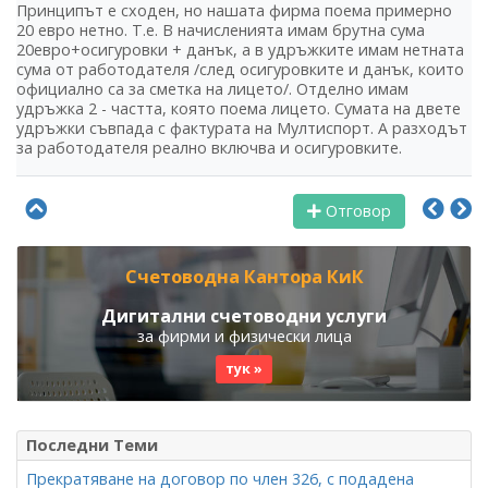
Принципът е сходен, но нашата фирма поема примерно
20 евро нетно. Т.е. В начисленията имам брутна сума
20евро+осигуровки + данък, а в удръжките имам нетната
сума от работодателя /след осигуровките и данък, които
официално са за сметка на лицето/. Отделно имам
удръжка 2 - частта, която поема лицето. Сумата на двете
удръжки съвпада с фактурата на Мултиспорт. А разходът
за работодателя реално включва и осигуровките.
Отговор
Счетоводна Кантора КиК
Дигитални счетоводни услуги
за фирми и физически лица
тук »
Последни Теми
Прекратяване на договор по член 326, с подадена