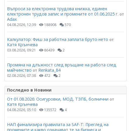
Въпроси за електронна трудова книжка, единен
електронен трудов запис и промените от 01.06.2025 г.
от
Adax
04.08.2026, 12:39
188908
570
Калкулатор: Фиш за работна заплата бруто-нето
от
Катя Крънчева
03.08.2026, 09:21
86439
2
Промяна на длъжност след връщане на работа след
майчинство
Renkata_84
от
02.08.2026, 07:38
472
2
Последно в Новини
От 01.08.2026: Осигуровки, МОД, ТЗПБ, болнични
от
Катя Крънчева
04.08.2026, 05:10
135572
4
НАП финализира правилата за SAF-T: Преглед на
промените и какво означават те за бизнеса и