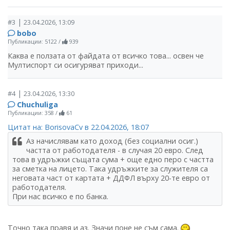
|
#3
23.04.2026, 13:09
bobo
Публикации: 5122
/
939
Каква е ползата от файдата от всичко това... освен че
Мултиспорт си осигуряват приходи...
|
#4
23.04.2026, 13:30
Chuchuliga
Публикации: 358
/
61
Цитат на: BorisovaCv в 22.04.2026, 18:07
Аз начислявам като доход (без социални осиг.)
частта от работодателя - в случая 20 евро. След
това в удръжки същата сума + още едно перо с частта
за сметка на лицето. Така удръжките за служителя са
неговата част от картата + ДДФЛ върху 20-те евро от
работодателя.
При нас всичко е по банка.
Точно така правя и аз. Значи поне не съм сама.