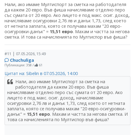
Нали, ако имаме Мултиспорт за сметка на работодателя
да кажем 20 евро. Във фиша начисляваме отделно перо
със сумата от 20 евро. Ако лицето е под макс. осиг. доход,
начисляваме осигуровки 2,76 лв и данък 1,73, след което
от нетната заплата, която се получава махам "20 евро-
осигуровки-данък" =
15,51 евро
. Махам и частта за негова
сметка. И това са начисленията по Мултиспор във фиша?
|
#11
07.05.2026, 15:49
Chuchuliga
Публикации: 358
/
61
Цитат на: Sibelin в 07.05.2026, 14:00
Нали, ако имаме Мултиспорт за сметка на
работодателя да кажем 20 евро. Във фиша
начисляваме отделно перо със сумата от 20 евро. Ако
лицето е под макс. осиг. доход, начисляваме
осигуровки 2,76 лв и данък 1,73, след което от нетната
заплата, която се получава махам "20 евро-осигуровки-
данък" =
15,51 евро
. Махам и частта за негова сметка. И
това са начисленията по Мултиспор във фиша?