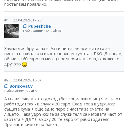
постъпвам правлино.
|
#1
22.04.2026, 17:20
Pupeshche
Публикации: 3321
/
481
Хамалогия брутална е. Аз ги пиша, че всичките са за
сметка на лицата и възстановявам сумата с ПКО. Да, знам,
обаче за 60 евро на месец предпочитам това, отколкото
другото
|
#2
22.04.2026, 18:07
BorisovaCv
Публикации: 39
/
5
Аз начислявам като доход (без социални осиг.) частта от
работодателя - в случая 20 евро. След това в удръжки
същата сума + още едно перо с частта за сметка на
лицето. Така удръжките за служителя са неговата част от
картата + ДДФЛ върху 20-те евро от работодателя.
При нас всичко е по банка.