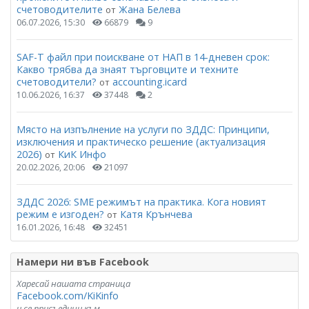
счетоводителите
Жана Белева
от
06.07.2026, 15:30
66879
9
SAF-T файл при поискване от НАП в 14-дневен срок:
Какво трябва да знаят търговците и техните
счетоводители?
accounting.icard
от
10.06.2026, 16:37
37448
2
Място на изпълнение на услуги по ЗДДС: Принципи,
изключения и практическо решение (актуализация
2026)
КиК Инфо
от
20.02.2026, 20:06
21097
ЗДДС 2026: SME режимът на практика. Кога новият
режим е изгоден?
Катя Крънчева
от
16.01.2026, 16:48
32451
Намери ни във Facebook
Харесай нашата страница
Facebook.com/KiKinfo
и се присъедини към