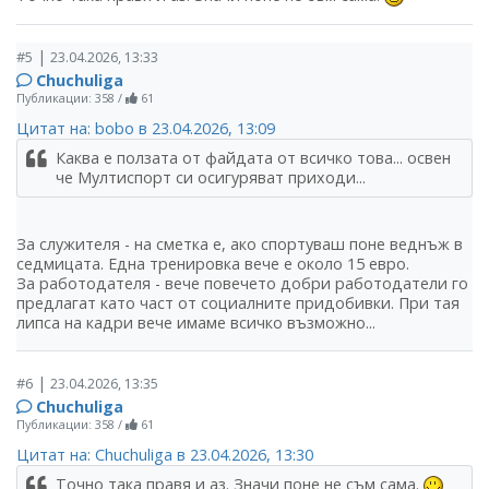
|
#5
23.04.2026, 13:33
Chuchuliga
Публикации: 358
/
61
Цитат на: bobo в 23.04.2026, 13:09
Каква е ползата от файдата от всичко това... освен
че Мултиспорт си осигуряват приходи...
За служителя - на сметка е, ако спортуваш поне веднъж в
седмицата. Една тренировка вече е около 15 евро.
За работодателя - вече повечето добри работодатели го
предлагат като част от социалните придобивки. При тая
липса на кадри вече имаме всичко възможно...
|
#6
23.04.2026, 13:35
Chuchuliga
Публикации: 358
/
61
Цитат на: Chuchuliga в 23.04.2026, 13:30
Точно така правя и аз. Значи поне не съм сама.