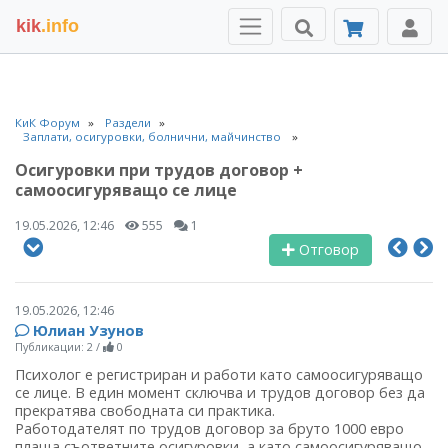
kik
.info
КиК Форум
Раздели
Заплати, осигуровки, болнични, майчинство
Осигуровки при трудов договор +
самоосигуряващо се лице
19.05.2026, 12:46
555
1
Отговор
19.05.2026, 12:46
Юлиан Узунов
Публикации: 2
/
0
Психолог е регистриран и работи като самоосигуряващо
се лице. В един момент сключва и трудов договор без да
прекратява свободната си практика.
Работодателят по трудов договор за бруто 1000 евро
плаща съответните осигуровки, а като самоосигуряващо