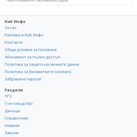
най-голямата счетоводна група
КиК Инфо
За нас
Реклама в КиК Инфо
Контакти
Общи условия за ползване
Абонамент за пълен достъп
Политика за защита на личните данни
Политика за бисквитките (cookies)
Забравена парола!
Раздели
ТРЗ
Счетоводство
Данъци
Справочник
Новини
Закони