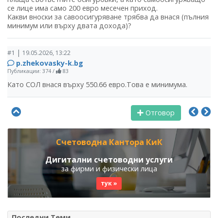
се лице има само 200 евро месечен приход.
Какви вноски за савоосигуряване трябва да внася (пълния
минимум или върху двата дохода)?
|
#1
19.05.2026, 13:22
p.zhekovasky-k.bg
Публикации: 374
/
83
Като СОЛ внася върху 550.66 евро.Това е минимума.
Отговор
Счетоводна Кантора КиК
Дигитални счетоводни услуги
за фирми и физически лица
тук »
Последни Теми