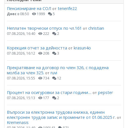
Пенсиониране на СОЛ
tenerife22
от
Днес
в 08:50
1999
5
Неплатен творчески отпуск по чл.161
christian
от
07.08.2026, 16:40
222
2
Корекция отчет за дейността
krasun4o
от
07.08.2026, 16:12
208
3
Прекратяване на договор по член 326, с подадена
молба за член 325.
ruvi
от
07.08.2026, 15:55
734
12
Процент на осигуровки за стари години....
pepster
от
07.08.2026, 15:13
177
2
Въпроси за електронна трудова книжка, единен
електронен трудов запис и промените от 01.06.2025 г.
от
Kremenasis
07.08.2026, 11:49
190143
571