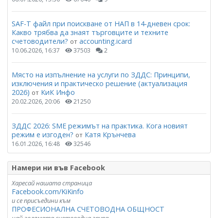
SAF-T файл при поискване от НАП в 14-дневен срок:
Какво трябва да знаят търговците и техните
счетоводители?
accounting.icard
от
10.06.2026, 16:37
37503
2
Място на изпълнение на услуги по ЗДДС: Принципи,
изключения и практическо решение (актуализация
2026)
КиК Инфо
от
20.02.2026, 20:06
21250
ЗДДС 2026: SME режимът на практика. Кога новият
режим е изгоден?
Катя Крънчева
от
16.01.2026, 16:48
32546
Намери ни във Facebook
Харесай нашата страница
Facebook.com/KiKinfo
и се присъедини към
ПРОФЕСИОНАЛНА СЧЕТОВОДНА ОБЩНОСТ