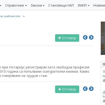
Справочник
Закони
Становища НАП
ЗМИП
Новин
чни, майчинство
Отговор
П
р при Нотариус регистриран като свободна професия
2015 година са попълвани осигурителни книжки. Какво
П
остоверяване на трудов стаж.
п
Д
Отговор
Д
з
Д