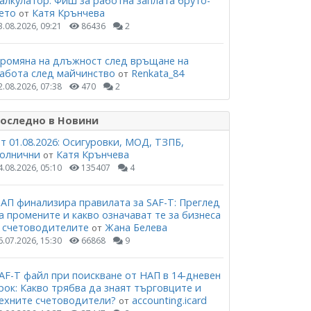
алкулатор: Фиш за работна заплата бруто-
ето
Катя Крънчева
от
3.08.2026, 09:21
86436
2
ромяна на длъжност след връщане на
абота след майчинство
Renkata_84
от
2.08.2026, 07:38
470
2
оследно в Новини
т 01.08.2026: Осигуровки, МОД, ТЗПБ,
олнични
Катя Крънчева
от
4.08.2026, 05:10
135407
4
АП финализира правилата за SAF-T: Преглед
а промените и какво означават те за бизнеса
 счетоводителите
Жана Белева
от
6.07.2026, 15:30
66868
9
AF-T файл при поискване от НАП в 14-дневен
рок: Какво трябва да знаят търговците и
ехните счетоводители?
accounting.icard
от