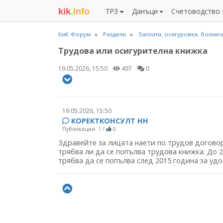
kik
.info
ТРЗ
Данъци
Счетоводство
КиК Форум
Раздели
Заплати, осигуровки, болни
Трудова или осигурителна книжка
19.05.2026, 15:50
497
0
19.05.2026, 15:50
КОРЕКТКОНСУЛТ НН
Публикации: 1
/
0
Здравейте за лицата наети по трудов догово
трябва ли да се попълва трудова книжка. До 
трябва да се попълва след 2015 година за уд