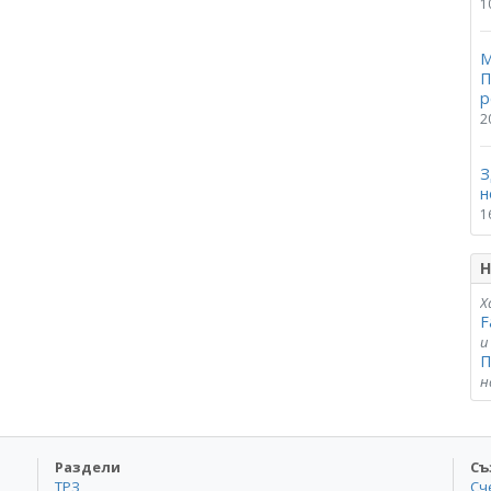
1
М
П
р
2
З
н
1
Н
Х
F
и
П
н
Раздели
Съ
ТРЗ
Сч