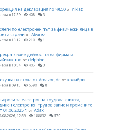
орекция на декларация по чл.50
niklaz
от
чера в 17:39
408
3
слеги по електронен път за физически лица в
рети страни
Alvarez
от
чера в 13:12
210
1
рекратяване дейността на фирма и
айчинство
delphine
от
чера в 10:54
405
3
окупка на стока от Amazon,de
колибри
от
чера в 09:15
6590
8
ъпроси за електронна трудова книжка,
динен електронен трудов запис и промените
т 01.06.2025 г.
Adax
от
4.08.2026, 12:39
188832
570