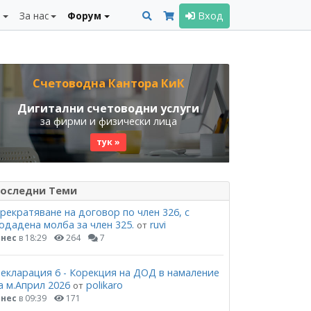
и
За нас
Форум
Вход
Счетоводна Кантора КиК
Дигитални счетоводни услуги
за фирми и физически лица
тук »
оследни Теми
рекратяване на договор по член 326, с
одадена молба за член 325.
ruvi
от
нес
в 18:29
264
7
екларация 6 - Корекция на ДОД в намаление
а м.Април 2026
polikaro
от
нес
в 09:39
171