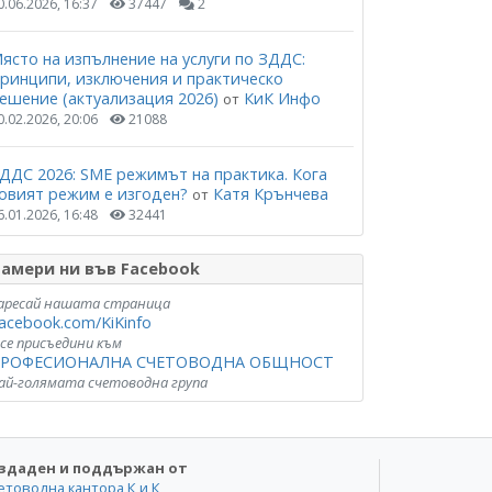
0.06.2026, 16:37
37447
2
ясто на изпълнение на услуги по ЗДДС:
ринципи, изключения и практическо
ешение (актуализация 2026)
КиК Инфо
от
0.02.2026, 20:06
21088
ДДС 2026: SME режимът на практика. Кога
овият режим е изгоден?
Катя Крънчева
от
6.01.2026, 16:48
32441
амери ни във Facebook
аресай нашата страница
acebook.com/KiKinfo
 се присъедини към
РОФЕСИОНАЛНА СЧЕТОВОДНА ОБЩНОСТ
ай-голямата счетоводна група
здаден и поддържан от
етоводна кантора К и К