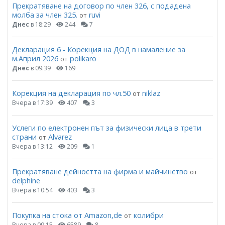
Прекратяване на договор по член 326, с подадена
молба за член 325.
ruvi
от
Днес
в 18:29
244
7
Декларация 6 - Корекция на ДОД в намаление за
м.Април 2026
polikaro
от
Днес
в 09:39
169
Корекция на декларация по чл.50
niklaz
от
Вчера в 17:39
407
3
Услеги по електронен път за физически лица в трети
страни
Alvarez
от
Вчера в 13:12
209
1
Прекратяване дейността на фирма и майчинство
от
delphine
Вчера в 10:54
403
3
Покупка на стока от Amazon,de
колибри
от
Вчера в 09:15
6589
8