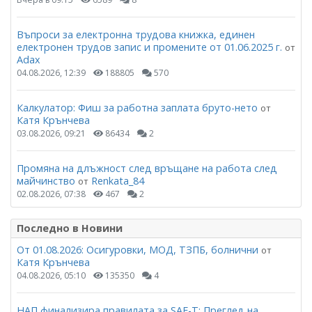
Въпроси за електронна трудова книжка, единен
електронен трудов запис и промените от 01.06.2025 г.
от
Adax
04.08.2026, 12:39
188805
570
Калкулатор: Фиш за работна заплата бруто-нето
от
Катя Крънчева
03.08.2026, 09:21
86434
2
Промяна на длъжност след връщане на работа след
майчинство
Renkata_84
от
02.08.2026, 07:38
467
2
Последно в Новини
От 01.08.2026: Осигуровки, МОД, ТЗПБ, болнични
от
Катя Крънчева
04.08.2026, 05:10
135350
4
НАП финализира правилата за SAF-T: Преглед на