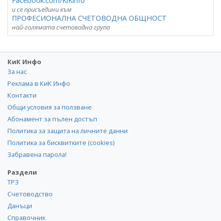
Facebook.com/KiKinfo
и се присъедини към
ПРОФЕСИОНАЛНА СЧЕТОВОДНА ОБЩНОСТ
най-голямата счетоводна група
КиК Инфо
За нас
Реклама в КиК Инфо
Контакти
Общи условия за ползване
Абонамент за пълен достъп
Политика за защита на личните данни
Политика за бисквитките (cookies)
Забравена парола!
Раздели
ТРЗ
Счетоводство
Данъци
Справочник