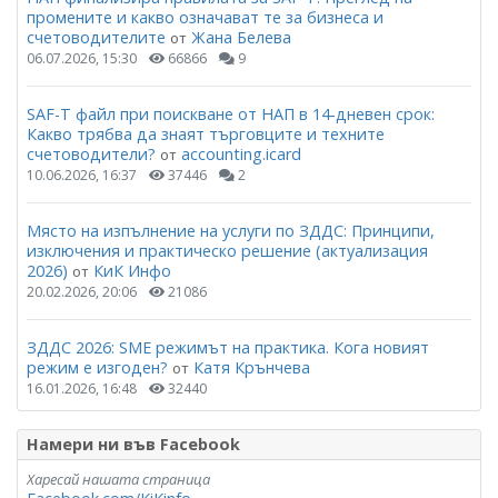
промените и какво означават те за бизнеса и
счетоводителите
Жана Белева
от
06.07.2026, 15:30
66866
9
SAF-T файл при поискване от НАП в 14-дневен срок:
Какво трябва да знаят търговците и техните
счетоводители?
accounting.icard
от
10.06.2026, 16:37
37446
2
Място на изпълнение на услуги по ЗДДС: Принципи,
изключения и практическо решение (актуализация
2026)
КиК Инфо
от
20.02.2026, 20:06
21086
ЗДДС 2026: SME режимът на практика. Кога новият
режим е изгоден?
Катя Крънчева
от
16.01.2026, 16:48
32440
Намери ни във Facebook
Харесай нашата страница