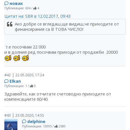
новак
Публикации: 634
/
4
Цитат на: SBR в 12.02.2017, 09:43
Ако добре се вгледаш,ще видиш,че приходите от
финансирания са В ТОВА ЧИСЛО!
т.е посочвам 22 000
и в долния ред посочвам приходи от продажби 20000
|
#42
22.05.2020, 17:24
Elkan
Публикации: 1
/
0
Здравейте, как отчитате счетоводно приходите от
компенсациите 60/40
|
#43
23.05.2020, 14:55
delphine
Публикации: 13095
/
2580