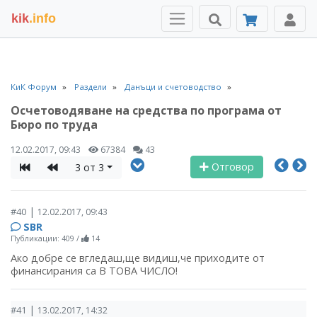
kik
.info
КиК Форум
Раздели
Данъци и счетоводство
Осчетоводяване на средства по програма от
Бюро по труда
12.02.2017, 09:43
67384
43
Отговор
3 от 3
|
#40
12.02.2017, 09:43
SBR
Публикации: 409
/
14
Ако добре се вгледаш,ще видиш,че приходите от
финансирания са В ТОВА ЧИСЛО!
|
#41
13.02.2017, 14:32