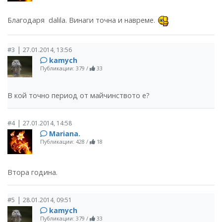
Благодаря dalila. Винаги точна и навреме.
|
#3
27.01.2014, 13:56
kamych
Публикации: 379
/
33
В кой точно период от майчинството е?
|
#4
27.01.2014, 14:58
Mariana.
Публикации: 428
/
18
Втора година.
|
#5
28.01.2014, 09:51
kamych
Публикации: 379
/
33