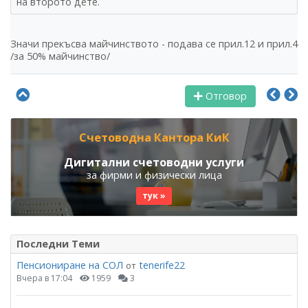
на второто дете.
Значи прекъсва майчинството - подава се прил.12 и прил.4
/за 50% майчинство/
Отговор
Счетоводна Кантора КиК
Дигитални счетоводни услуги
за фирми и физически лица
тук »
Последни Теми
Пенсиониране на СОЛ
tenerife22
от
Вчера в 17:04
1959
3