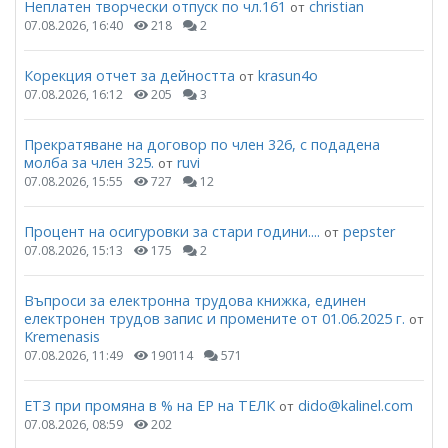
Неплатен творчески отпуск по чл.161
christian
от
07.08.2026, 16:40
218
2
Корекция отчет за дейността
krasun4o
от
07.08.2026, 16:12
205
3
Прекратяване на договор по член 326, с подадена
молба за член 325.
ruvi
от
07.08.2026, 15:55
727
12
Процент на осигуровки за стари години....
pepster
от
07.08.2026, 15:13
175
2
Въпроси за електронна трудова книжка, единен
електронен трудов запис и промените от 01.06.2025 г.
от
Kremenasis
07.08.2026, 11:49
190114
571
ЕТЗ при промяна в % на ЕР на ТЕЛК
dido@kalinel.com
от
07.08.2026, 08:59
202