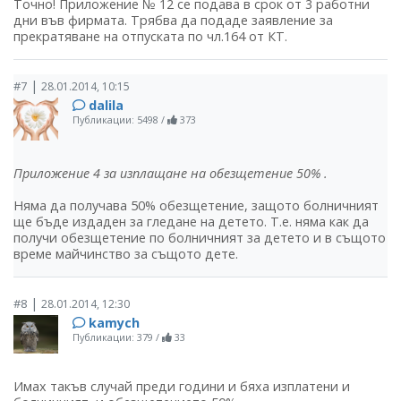
Точно! Приложение № 12 се подава в срок от 3 работни
дни във фирмата. Трябва да подаде заявление за
прекратяване на отпуската по чл.164 от КТ.
|
#7
28.01.2014, 10:15
dalila
Публикации: 5498
/
373
Приложение 4 за изплащане на обезщетение 50% .
Няма да получава 50% обезщетение, защото болничният
ще бъде издаден за гледане на детето. Т.е. няма как да
получи обезщетение по болничният за детето и в същото
време майчинство за същото дете.
|
#8
28.01.2014, 12:30
kamych
Публикации: 379
/
33
Имах такъв случай преди години и бяха изплатени и