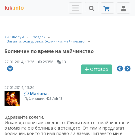
kik
.info
КиК Форум
Раздели
Заплати, осигуровки, болнични, майчинство
Болничен по време на майчинство
27.01.2014, 13:26
29358
13
Отговор
27.01.2014, 13:26
Mariana.
Публикации: 428
/
18
Здравейте колеги,
Искам да попитам следното: Служителка е в майчинство и
в момента е в болница с детенцето. От там и предлагат
болничен, който тя има право да вземе. Питането ми е