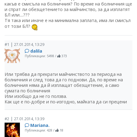
какъв е смисъла на болничния? По време на болничния ще
и спрат ли обезщетението за майчинство, за да изплатят
БЛ или....???
Тя така или иначе е на минимална заплата, има ли смисъл
от този БЛ?
|
#1
27.01.2014, 13:29
dalila
Публикации: 5498
/
373
Или трябва да прекрати майчинството за периода на
болничния и след това да го поднови. Да, по време на
болничния няма да й изплащат обезщетение, а само
сумата по болничния
Или изобщо да не го ползва.
Как ще е по-добре и по-изгодно, майката да си прецени
|
#2
27.01.2014, 13:39
Mariana.
Публикации: 428
/
18