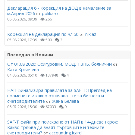
Декларация 6 - Корекция на ДОД в намаление за
м.Април 2026
polikaro
от
06.08.2026, 09:39
266
Корекция на декларация по чл.50
niklaz
от
05.08.2026, 17:39
509
3
Последно в Новини
От 01.08.2026: Осигуровки, МОД, ТЗПБ, болнични
от
Катя Крънчева
04.08.2026, 05:10
137948
4
НАП финализира правилата за SAF-T: Преглед на
промените и какво означават те за бизнеса и
счетоводителите
Жана Белева
от
06.07.2026, 15:30
67033
9
SAF-T файл при поискване от НАП в 14-дневен срок:
Какво трябва да знаят търговците и техните
счетоводители?
accounting.icard
от