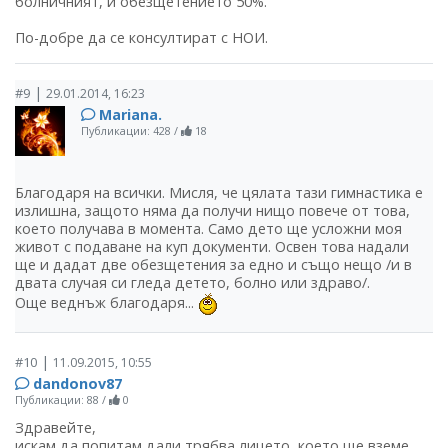
болничният, и обезщетението 50%.
По-добре да се консултират с НОИ.
|
#9
29.01.2014, 16:23
Mariana.
Публикации: 428
/
18
Благодаря на всички. Мисля, че цялата тази гимнастика е
излишна, защото няма да получи нищо повече от това,
което получава в момента. Само дето ще усложни моя
живот с подаване на куп документи. Освен това надали
ще и дадат две обезщетения за едно и също нещо /и в
двата случая си гледа детето, болно или здраво/.
Още веднъж благодаря...
|
#10
11.09.2015, 10:55
dandonov87
Публикации: 88
/
0
Здравейте,
искам да попитам дали трябва лицето, което ще вземе