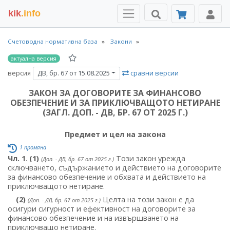
kik
.info
Счетоводна нормативна база
Закони
актуална версия
версия
сравни версии
ДВ, бр. 67 от 15.08.2025
ЗАКОН ЗА ДОГОВОРИТЕ ЗА ФИНАНСОВО
ОБЕЗПЕЧЕНИЕ И ЗА ПРИКЛЮЧВАЩОТО НЕТИРАНЕ
(ЗАГЛ. ДОП. - ДВ, БР. 67 ОТ 2025 Г.)
Предмет и цел на закона
1 промяна
Чл. 1
.
(1)
Този закон урежда
(Доп. - ДВ, бр. 67 от 2025 г.)
сключването, съдържанието и действието на договорите
за финансово обезпечение и обхвата и действието на
приключващото нетиране.
(2)
Целта на този закон е да
(Доп. - ДВ, бр. 67 от 2025 г.)
осигури сигурност и ефективност на договорите за
финансово обезпечение и на извършването на
приключващо нетиране.