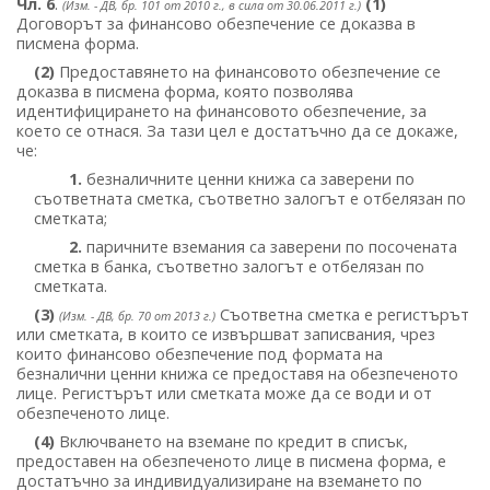
Чл. 6
.
(1)
(Изм. - ДВ, бр. 101 от 2010 г., в сила от 30.06.2011 г.)
Договорът за финансово обезпечение се доказва в
писмена форма.
(2)
Предоставянето на финансовото обезпечение се
доказва в писмена форма, която позволява
идентифицирането на финансовото обезпечение, за
което се отнася. За тази цел е достатъчно да се докаже,
че:
1.
безналичните ценни книжа са заверени по
съответната сметка, съответно залогът е отбелязан по
сметката;
2.
паричните вземания са заверени по посочената
сметка в банка, съответно залогът е отбелязан по
сметката.
(3)
Съответна сметка е регистърът
(Изм. - ДВ, бр. 70 от 2013 г.)
или сметката, в които се извършват записвания, чрез
които финансово обезпечение под формата на
безналични ценни книжа се предоставя на обезпеченото
лице. Регистърът или сметката може да се води и от
обезпеченото лице.
(4)
Включването на вземане по кредит в списък,
предоставен на обезпеченото лице в писмена форма, е
достатъчно за индивидуализиране на вземането по