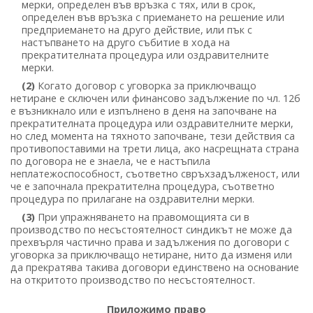
мерки, определен във връзка с тях, или в срок,
определен във връзка с приемането на решение или
предприемането на друго действие, или пък с
настъпването на друго събитие в хода на
прекратителната процедура или оздравителните
мерки.
(2)
Когато договор с уговорка за приключващо
нетиране е сключен или финансово задължение по чл. 12б
е възникнало или е изпълнено в деня на започване на
прекратителната процедура или оздравителните мерки,
но след момента на тяхното започване, тези действия са
противопоставими на трети лица, ако насрещната страна
по договора не е знаела, че е настъпила
неплатежоспособност, съответно свръхзадълженост, или
че е започнала прекратителна процедура, съответно
процедура по прилагане на оздравителни мерки.
(3)
При упражняването на правомощията си в
производство по несъстоятелност синдикът не може да
прехвърля частично права и задължения по договори с
уговорка за приключващо нетиране, нито да изменя или
да прекратява такива договори единствено на основание
на откритото производство по несъстоятелност.
Приложимо право