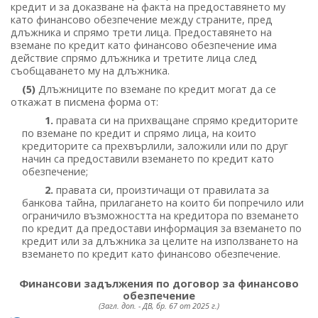
кредит и за доказване на факта на предоставянето му
като финансово обезпечение между страните, пред
длъжника и спрямо трети лица. Предоставянето на
вземане по кредит като финансово обезпечение има
действие спрямо длъжника и третите лица след
съобщаването му на длъжника.
(5)
Длъжниците по вземане по кредит могат да се
откажат в писмена форма от:
1.
правата си на прихващане спрямо кредиторите
по вземане по кредит и спрямо лица, на които
кредиторите са прехвърлили, заложили или по друг
начин са предоставили вземането по кредит като
обезпечение;
2.
правата си, произтичащи от правилата за
банкова тайна, прилагането на които би попречило или
ограничило възможността на кредитора по вземането
по кредит да предостави информация за вземането по
кредит или за длъжника за целите на използването на
вземането по кредит като финансово обезпечение.
Финансови задължения по договор за финансово
обезпечение
(Загл. доп. - ДВ, бр. 67 от 2025 г.)