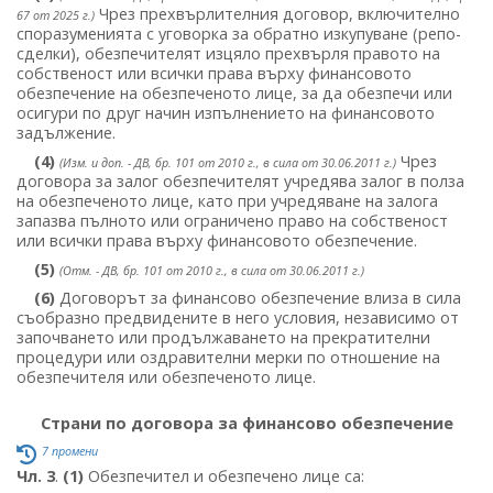
Чрез прехвърлителния договор, включително
67 от 2025 г.)
споразуменията с уговорка за обратно изкупуване (репо-
сделки), обезпечителят изцяло прехвърля правото на
собственост или всички права върху финансовото
обезпечение на обезпеченото лице, за да обезпечи или
осигури по друг начин изпълнението на финансовото
задължение.
(4)
Чрез
(Изм. и доп. - ДВ, бр. 101 от 2010 г., в сила от 30.06.2011 г.)
договора за залог обезпечителят учредява залог в полза
на обезпеченото лице, като при учредяване на залога
запазва пълното или ограничено право на собственост
или всички права върху финансовото обезпечение.
(5)
(Отм. - ДВ, бр. 101 от 2010 г., в сила от 30.06.2011 г.)
(6)
Договорът за финансово обезпечение влиза в сила
съобразно предвидените в него условия, независимо от
започването или продължаването на прекратителни
процедури или оздравителни мерки по отношение на
обезпечителя или обезпеченото лице.
Страни по договора за финансово обезпечение
7 промени
Чл. 3
.
(1)
Обезпечител и обезпечено лице са: