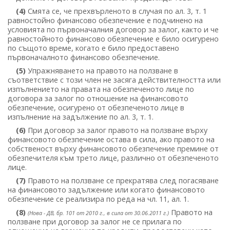
(4)
Смята се, че прехвърленото в случая по ал. 3, т. 1
равностойно финансово обезпечение е подчинено на
условията по първоначалния договор за залог, както и че
равностойното финансово обезпечение е било осигурено
по същото време, когато е било предоставено
първоначалното финансово обезпечение.
(5)
Упражняването на правото на ползване в
съответствие с този член не засяга действителността или
изпълнението на правата на обезпеченото лице по
договора за залог по отношение на финансовото
обезпечение, осигурено от обезпеченото лице в
изпълнение на задължение по ал. 3, т. 1.
(6)
При договор за залог правото на ползване върху
финансовото обезпечение остава в сила, ако правото на
собственост върху финансовото обезпечение премине от
обезпечителя към трето лице, различно от обезпеченото
лице.
(7)
Правото на ползване се прекратява след погасяване
на финансовото задължение или когато финансовото
обезпечение се реализира по реда на чл. 11, ал. 1.
(8)
Правото на
(Нова - ДВ, бр. 101 от 2010 г., в сила от 30.06.2011 г.)
ползване при договор за залог не се прилага по