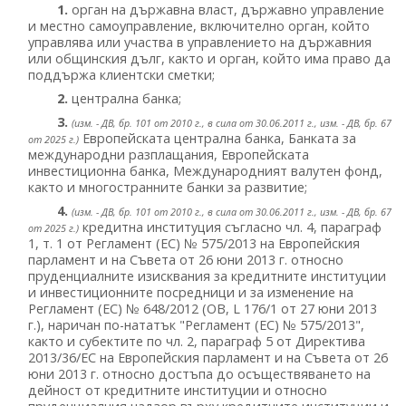
1.
орган на държавна власт, държавно управление
и местно самоуправление, включително орган, който
управлява или участва в управлението на държавния
или общинския дълг, както и орган, който има право да
поддържа клиентски сметки;
2.
централна банка;
3.
(изм. - ДВ, бр. 101 от 2010 г., в сила от 30.06.2011 г., изм. - ДВ, бр. 67
Европейската централна банка, Банката за
от 2025 г.)
международни разплащания, Европейската
инвестиционна банка, Международният валутен фонд,
както и многостранните банки за развитие;
4.
(изм. - ДВ, бр. 101 от 2010 г., в сила от 30.06.2011 г., изм. - ДВ, бр. 67
кредитна институция съгласно чл. 4, параграф
от 2025 г.)
1, т. 1 от Регламент (ЕС) № 575/2013 на Европейския
парламент и на Съвета от 26 юни 2013 г. относно
пруденциалните изисквания за кредитните институции
и инвестиционните посредници и за изменение на
Регламент (ЕС) № 648/2012 (ОВ, L 176/1 от 27 юни 2013
г.), наричан по-нататък "Регламент (ЕС) № 575/2013",
както и субектите по чл. 2, параграф 5 от Директива
2013/36/ЕС на Европейския парламент и на Съвета от 26
юни 2013 г. относно достъпа до осъществяването на
дейност от кредитните институции и относно