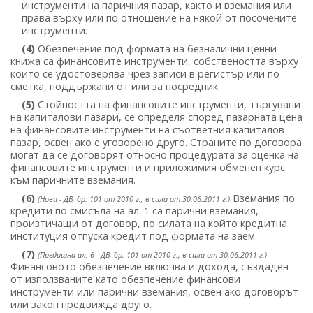
инструменти на паричния пазар, както и вземания или
права върху или по отношение на някой от посочените
инструменти.
(4)
Обезпечение под формата на безналични ценни
книжа са финансовите инструменти, собствеността върху
които се удостоверява чрез записи в регистър или по
сметка, поддържани от или за посредник.
(5)
Стойността на финансовите инструменти, търгувани
на капиталови пазари, се определя според пазарната цена
на финансовите инструменти на съответния капиталов
пазар, освен ако е уговорено друго. Страните по договора
могат да се договорят относно процедурата за оценка на
финансовите инструменти и приложимия обменен курс
към паричните вземания.
(6)
Вземания по
(Нова - ДВ, бр. 101 от 2010 г., в сила от 30.06.2011 г.)
кредити по смисъла на ал. 1 са парични вземания,
произтичащи от договор, по силата на който кредитна
институция отпуска кредит под формата на заем.
(7)
(Предишна ал. 6 - ДВ, бр. 101 от 2010 г., в сила от 30.06.2011 г.)
Финансовото обезпечение включва и дохода, създаден
от използваните като обезпечение финансови
инструменти или парични вземания, освен ако договорът
или закон предвижда друго.