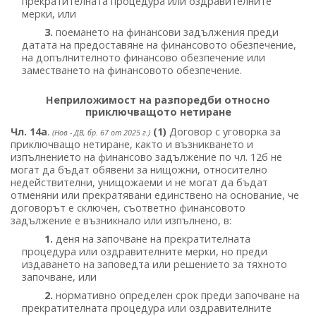
прекратителната процедура или оздравителните
мерки, или
3.
поемането на финансови задължения преди
датата на предоставяне на финансовото обезпечение,
на допълнителното финансово обезпечение или
заместването на финансовото обезпечение.
Неприложимост на разпоредби относно
приключващото нетиране
Чл. 14а
.
(1)
Договор с уговорка за
(Нов - ДВ, бр. 67 от 2025 г.)
приключващо нетиране, както и възникването и
изпълнението на финансово задължение по чл. 12б не
могат да бъдат обявени за нищожни, относително
недействителни, унищожаеми и не могат да бъдат
отменяни или прекратявани единствено на основание, че
договорът е сключен, съответно финансовото
задължение е възникнало или изпълнено, в:
1.
деня на започване на прекратителната
процедура или оздравителните мерки, но преди
издаването на заповедта или решението за тяхното
започване, или
2.
нормативно определен срок преди започване на
прекратителната процедура или оздравителните