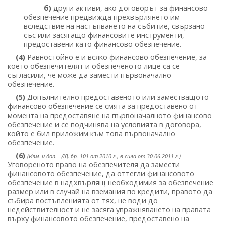
б)
други активи, ако договорът за финансово
обезпечение предвижда прехвърлянето им
вследствие на настъпването на събитие, свързано
със или засягащо финансовите инструменти,
предоставени като финансово обезпечение.
(4)
Равностойно е и всяко финансово обезпечение, за
което обезпечителят и обезпеченото лице са се
съгласили, че може да замести първоначално
обезпечение.
(5)
Допълнително предоставеното или заместващото
финансово обезпечение се смята за предоставено от
момента на предоставяне на първоначалното финансово
обезпечение и се подчинява на условията в договора,
който е бил приложим към това първоначално
обезпечение.
(6)
(Изм. и доп. - ДВ, бр. 101 от 2010 г., в сила от 30.06.2011 г.)
Уговореното право на обезпечителя да замести
финансовото обезпечение, да оттегли финансовото
обезпечение в надхвърлящ необходимия за обезпечение
размер или в случай на вземания по кредити, правото да
събира постъпленията от тях, не води до
недействителност и не засяга упражняването на правата
върху финансовото обезпечение, предоставено на