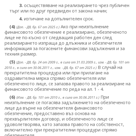
3.
осъществяване на реализирането чрез публичен
търг или по друг предвиден от закона начин;
4.
изтичане на допълнителен срок.
(4)
Ако при неизпълнение
(Доп. - ДВ, бр. 67 от 2025 г.)
финансовото обезпечение е реализирано, обезпеченото
лице не по-късно от следващия работен ден след
реализирането изпраща до длъжника и обезпечителя
информация за погасените финансови задължения и за
техния размер.
(5)
(Доп. - ДВ, бр. 24 от 2009 г., в сила от 31.03.2009 г., изм. - ДВ, бр. 101 от
В случай на
2010 г., в сила от 30.06.2011 г., изм. - ДВ, бр. 67 от 2025 г.)
прекратителна процедура или при прилагане на
оздравителна мярка спрямо обезпечителя или
обезпеченото лице, се запазва правото за реализиране на
финансовото обезпечение по реда на ал. 1 - 4.
(6)
При
(Изм. - ДВ, бр. 101 от 2010 г., в сила от 30.06.2011 г.)
неизпълнение се погасява задължението на обезпеченото
лице да върне на обезпечителя финансовото
обезпечение, предоставено въз основа на
прехвърлителен договор, и обезпеченото лице се
удоволетворява, като запазва правото на собственост,
включително при прекратителни процедури спрямо
обезпечителя.