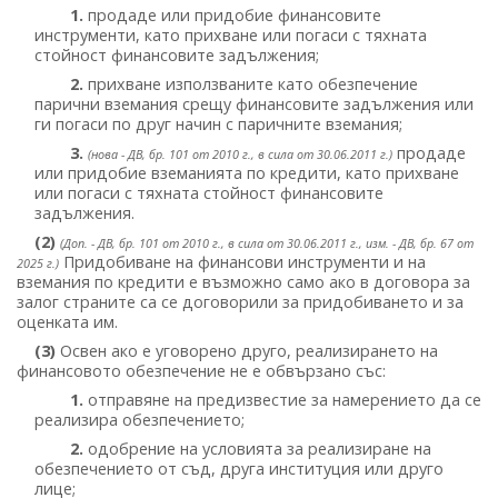
1.
продаде или придобие финансовите
инструменти, като прихване или погаси с тяхната
стойност финансовите задължения;
2.
прихване използваните като обезпечение
парични вземания срещу финансовите задължения или
ги погаси по друг начин с паричните вземания;
3.
продаде
(нова - ДВ, бр. 101 от 2010 г., в сила от 30.06.2011 г.)
или придобие вземанията по кредити, като прихване
или погаси с тяхната стойност финансовите
задължения.
(2)
(Доп. - ДВ, бр. 101 от 2010 г., в сила от 30.06.2011 г., изм. - ДВ, бр. 67 от
Придобиване на финансови инструменти и на
2025 г.)
вземания по кредити е възможно само ако в договора за
залог страните са се договорили за придобиването и за
оценката им.
(3)
Освен ако е уговорено друго, реализирането на
финансовото обезпечение не е обвързано със:
1.
отправяне на предизвестие за намерението да се
реализира обезпечението;
2.
одобрение на условията за реализиране на
обезпечението от съд, друга институция или друго
лице;