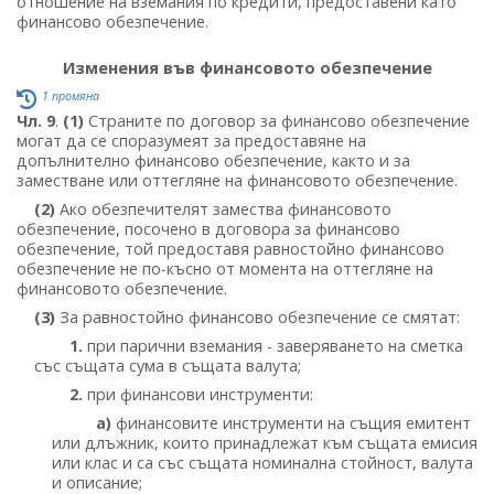
отношение на вземания по кредити, предоставени като
финансово обезпечение.
Изменения във финансовото обезпечение
1 промяна
Чл. 9
.
(1)
Страните по договор за финансово обезпечение
могат да се споразумеят за предоставяне на
допълнително финансово обезпечение, както и за
заместване или оттегляне на финансовото обезпечение.
(2)
Ако обезпечителят замества финансовото
обезпечение, посочено в договора за финансово
обезпечение, той предоставя равностойно финансово
обезпечение не по-късно от момента на оттегляне на
финансовото обезпечение.
(3)
За равностойно финансово обезпечение се смятат:
1.
при парични вземания - заверяването на сметка
със същата сума в същата валута;
2.
при финансови инструменти:
а)
финансовите инструменти на същия емитент
или длъжник, които принадлежат към същата емисия
или клас и са със същата номинална стойност, валута
и описание;