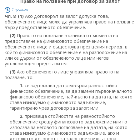
Право на ползване при договор за залог
1 промяна
Чл. 8
.
(1)
Ако договорът за залог допуска това,
обезпеченото лице може да упражнява право на ползване
върху предоставеното обезпечение.
(2)
Правото на ползване възниква от момента на
предоставяне на финансовото обезпечение на
обезпеченото лице и съществува през целия период, в
който финансовото обезпечение е на разположение на
или се държи от обезпеченото лице или негов
упълномощен представител.
(3)
Ако обезпеченото лице упражнява правото на
ползване, то:
1.
се задължава да прехвърли равностойно
финансово обезпечение, за да замени първоначалното
финансово обезпечение, най-късно на датата, на която
става изискуемо финансовото задължение,
гарантирано чрез договор за залог; или
2.
прихваща стойността на равностойното
обезпечение срещу финансовото задължение или го
използва за неговото погасяване на датата, на която
става изискуемо финансовото задължение, ако и
доколкото договорът за залог предвижда това.