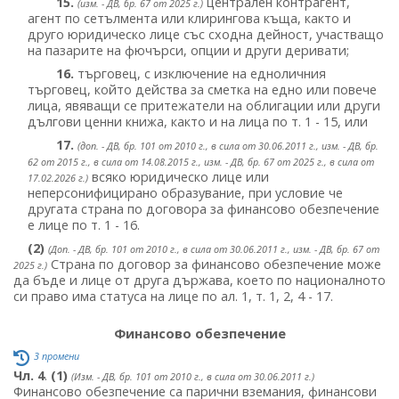
15.
централен контрагент,
(изм. - ДВ, бр. 67 от 2025 г.)
агент по сетълмента или клирингова къща, както и
друго юридическо лице със сходна дейност, участващо
на пазарите на фючърси, опции и други деривати;
16.
търговец, с изключение на едноличния
търговец, който действа за сметка на едно или повече
лица, явяващи се притежатели на облигации или други
дългови ценни книжа, както и на лица по т. 1 - 15, или
17.
(доп. - ДВ, бр. 101 от 2010 г., в сила от 30.06.2011 г., изм. - ДВ, бр.
62 от 2015 г., в сила от 14.08.2015 г., изм. - ДВ, бр. 67 от 2025 г., в сила от
всяко юридическо лице или
17.02.2026 г.)
неперсонифицирано образувание, при условие че
другата страна по договора за финансово обезпечение
е лице по т. 1 - 16.
(2)
(Доп. - ДВ, бр. 101 от 2010 г., в сила от 30.06.2011 г., изм. - ДВ, бр. 67 от
Страна по договор за финансово обезпечение може
2025 г.)
да бъде и лице от друга държава, което по националното
си право има статуса на лице по ал. 1, т. 1, 2, 4 - 17.
Финансово обезпечение
3 промени
Чл. 4
.
(1)
(Изм. - ДВ, бр. 101 от 2010 г., в сила от 30.06.2011 г.)
Финансово обезпечение са парични вземания, финансови