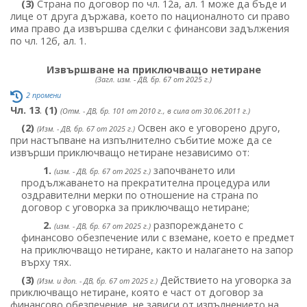
(3)
Страна по договор по чл. 12а, ал. 1 може да бъде и
лице от друга държава, което по националното си право
има право да извършва сделки с финансови задължения
по чл. 12б, ал. 1.
Извършване на приключващо нетиране
(Загл. изм. - ДВ, бр. 67 от 2025 г.)
2 промени
Чл. 13
.
(1)
(Отм. - ДВ, бр. 101 от 2010 г., в сила от 30.06.2011 г.)
(2)
Освен ако е уговорено друго,
(Изм. - ДВ, бр. 67 от 2025 г.)
при настъпване на изпълнително събитие може да се
извърши приключващо нетиране независимо от:
1.
започването или
(изм. - ДВ, бр. 67 от 2025 г.)
продължаването на прекратителна процедура или
оздравителни мерки по отношение на страна по
договор с уговорка за приключващо нетиране;
2.
разпореждането с
(изм. - ДВ, бр. 67 от 2025 г.)
финансово обезпечение или с вземане, което е предмет
на приключващо нетиране, както и налагането на запор
върху тях.
(3)
Действието на уговорка за
(Изм. и доп. - ДВ, бр. 67 от 2025 г.)
приключващо нетиране, която е част от договор за
финансово обезпечение, не зависи от изпълнението на