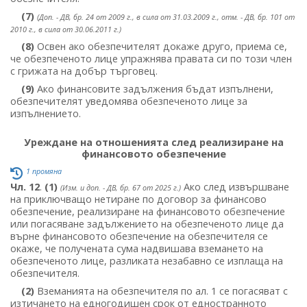
(7)
(Доп. - ДВ, бр. 24 от 2009 г., в сила от 31.03.2009 г., отм. - ДВ, бр. 101 от
2010 г., в сила от 30.06.2011 г.)
(8)
Освен ако обезпечителят докаже друго, приема се,
че обезпеченото лице упражнява правата си по този член
с грижата на добър търговец.
(9)
Ако финансовите задължения бъдат изпълнени,
обезпечителят уведомява обезпеченото лице за
изпълнението.
Уреждане на отношенията след реализиране на
финансовото обезпечение
1 промяна
Чл. 12
.
(1)
Ако след извършване
(Изм. и доп. - ДВ, бр. 67 от 2025 г.)
на приключващо нетиране по договор за финансово
обезпечение, реализиране на финансовото обезпечение
или погасяване задължението на обезпеченото лице да
върне финансовото обезпечение на обезпечителя се
окаже, че получената сума надвишава вземането на
обезпеченото лице, разликата незабавно се изплаща на
обезпечителя.
(2)
Вземанията на обезпечителя по ал. 1 се погасяват с
изтичането на едногодишен срок от едностранното