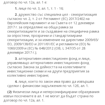
договор по чл. 12а, ал. 1 е:
1.
лице по чл. 3, ал. 1, т. 1 - 16;
2.
дружество със специална цел - секюритизация
съгласно чл. 2, т. 2 от Регламент (ЕС) 2017/2402 на
Европейския парламент и на Съвета от 12 декември
2017 г. за определяне на обща рамка за
секюритизациите и за създаване на специфична рамка
за опростени, прозрачни и стандартизирани
секюритизации, и за изменение на директиви 2009/65/
ЕО, 2009/138/ЕО и 2011/61/ЕС и регламенти (ЕО) №
1060/2009 и (ЕС) № 648/2012 (OВ, L 347/35 от 28
декември 2017 г.);
3.
алтернативен инвестиционен фонд и лице,
управляващо алтернативен инвестиционен фонд
съгласно Закона за дейността на колективните
инвестиционни схеми и на други предприятия за
колективно инвестиране;
4.
лице, което по закон има право да извършва
сделки с финансови задължения по чл. 12б, ал. 1.
(2)
Физически лица и неперсонифицирани образувания
извън посочените в ал. 1 не могат да бъдат страна по
договор по чл. 12а, ал. 1.