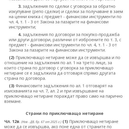
3.
задължения по сделки с уговорка за обратно
изкупуване (репо сделки) и сделки за получаване в заем
на ценни книжа с предмет - финансови инструменти по
чл. 4, т. 1 - 3 от Закона за пазарите на финансови
инструменти;
4.
задължения по договори за покупко-продажба
или други договори, различни от изброените по т. 3, с
предмет - финансови инструменти по чл. 4, т. 1 - 3 от
Закона за пазарите на финансови инструменти.
(2)
Приключващо нетиране може да се извършва и по
отношение на задължения по ал. 1 на трето лице, за
които страна по договор с уговорка за приключващо
нетиране се е задължила да отговаря спрямо другата
страна по договора.
(3)
Финансовите задължения по ал. 1 отговарят на
изискванията на чл. 7, ал. 2 и при извършване на
приключващо нетиране пораждат право само на парично
вземане.
Страни по приключващо нетиране
Чл. 12в
.
(1)
Приключващо нетиране
(Нов - ДВ, бр. 67 от 2025 г.)
може да се извършва, ако поне една от страните по