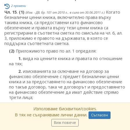
2 промени
Чл. 15
.
(1)
Когато
(Изм. - ДВ, бр. 101 от 2010 г., в сила от 30.06.2011 г.)
безналични ценни книжа, включително права върху
такива книжа, са предоставени като финансово
обезпечение и правата върху тези ценни книжа са
регистрирани в съответна сметка по смисъла на чл. 6, ал.
3, приложимо е правото на държавата, в която се
поддържа съответната сметка.
(2)
Приложимото право по ал. 1 определя:
1.
вида на ценните книжа и правата по отношение
на тях;
2.
изискванията за сключване на договор за
финансово обезпечение с предмет безналични ценни
книжа и за предоставянето на финансово обезпечение
по такъв договор, така че договорът и предоставянето
на финансово обезпечение да имат действие спрямо
трети лица;
3.
дали правата на трети лица са
Използваме бисквитки/cookies.
противопоставими на правото на собственост или
В тях не съхраняваме лични данни.
Съгласен
залога на обезпеченото лице върху безналичните ценни
книжа, предоставени като финансово обезпечение,
Виж повече
както и дали правата на това лице са добросъвестно