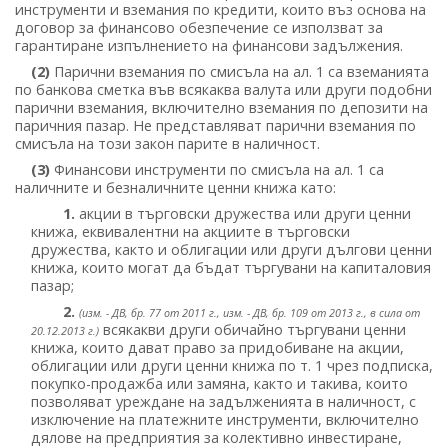
инструменти и вземания по кредити, които въз основа на
договор за финансово обезпечение се използват за
гарантиране изпълнението на финансови задължения.
(2)
Парични вземания по смисъла на ал. 1 са вземанията
по банкова сметка във всякаква валута или други подобни
парични вземания, включително вземания по депозити на
паричния пазар. Не представляват парични вземания по
смисъла на този закон парите в наличност.
(3)
Финансови инструменти по смисъла на ал. 1 са
наличните и безналичните ценни книжа като:
1.
акции в търговски дружества или други ценни
книжа, еквивалентни на акциите в търговски
дружества, както и облигации или други дългови ценни
книжа, които могат да бъдат търгувани на капиталовия
пазар;
2.
(изм. - ДВ, бр. 77 от 2011 г., изм. - ДВ, бр. 109 от 2013 г., в сила от
всякакви други обичайно търгувани ценни
20.12.2013 г.)
книжа, които дават право за придобиване на акции,
облигации или други ценни книжа по т. 1 чрез подписка,
покупко-продажба или замяна, както и такива, които
позволяват уреждане на задълженията в наличност, с
изключение на платежните инструменти, включително
дялове на предприятия за колективно инвестиране,