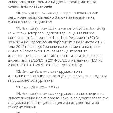
инвестиционни схеми и на други предприятия за
колективно инвестиране;
10.
пазарен оператор или
(изм. - ДВ, бр. 67 от 2025 г.)
регулиран пазар съгласно Закона за пазарите на
финансови инструменти;
11.
(доп. - ДВ, бр. 83 от 2019 г., в сила от 22.10.2019 г., доп. - ДВ, бр.
централен депозитар на ценни книжа
67 от 2025 г.)
съгласно чл. 2, параграф 1, т. 1 от Регламент (ЕС) №
909/2014 на Европейския парламент и на Съвета от 23
юли 2014 г. за подобряване на сетълмента на ценни
книжа в Европейския съюз и за централните
депозитари на ценни книжа, както и за изменение на
директиви 98/26/ЕО и 2014/65/ЕС и Регламент (ЕС) №
236/2012 (ОВ, L 257/1 от 28 август 2014 г.);
12.
дружество за
(доп. - ДВ, бр. 67 от 2025 г.)
допълнително социално осигуряване съгласно Кодекса
за социално осигуряване;
13.
(отм. - ДВ, бр. 67 от 2025 г.)
14.
дружество със специална
(доп. - ДВ, бр. 67 от 2025 г.)
инвестиционна цел съгласно Закона за дружествата със
специална инвестиционна цел и за дружествата за
секюритизация;