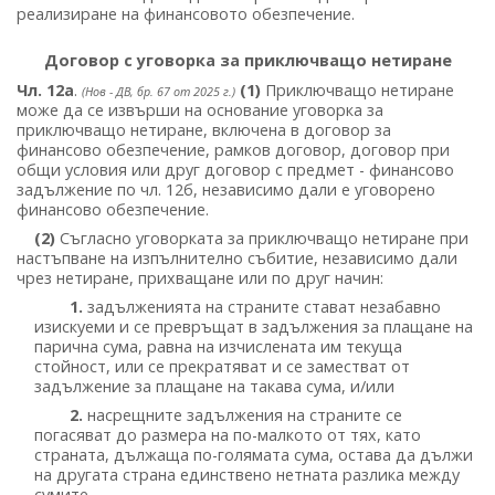
реализиране на финансовото обезпечение.
Договор с уговорка за приключващо нетиране
Чл. 12а
.
(1)
Приключващо нетиране
(Нов - ДВ, бр. 67 от 2025 г.)
може да се извърши на основание уговорка за
приключващо нетиране, включена в договор за
финансово обезпечение, рамков договор, договор при
общи условия или друг договор с предмет - финансово
задължение по чл. 12б, независимо дали е уговорено
финансово обезпечение.
(2)
Съгласно уговорката за приключващо нетиране при
настъпване на изпълнително събитие, независимо дали
чрез нетиране, прихващане или по друг начин:
1.
задълженията на страните стават незабавно
изискуеми и се превръщат в задължения за плащане на
парична сума, равна на изчислената им текуща
стойност, или се прекратяват и се заместват от
задължение за плащане на такава сума, и/или
2.
насрещните задължения на страните се
погасяват до размера на по-малкото от тях, като
страната, дължаща по-голямата сума, остава да дължи
на другата страна единствено нетната разлика между
сумите.