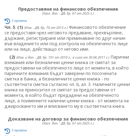
Предоставяне на финансово обезпечение
(Загл. доп. - ДВ, бр. 67 от 2025 г.)
3 промени
Чл. 5
.
(1)
Финансовото обезпечение
(Изм. - ДВ, бр. 70 от 2013 г.)
се предоставя чрез неговото предаване, прехвърляне,
държане, регистриране или преминаване по друг начин
във владението или под контрола на обезпеченото лице
или на лице, действащо от негово име.
(2)
Парични
(Изм. и доп. - ДВ, бр. 101 от 2010 г., в сила от 30.06.2011 г.)
вземания или безналични ценни книжа се смятат за
предоставени на обезпеченото лице от момента, в който
паричните вземания бъдат заверени по посочената
сметка в банка, а безналичните ценни книжа - по
съответната сметка съгласно чл. 6, ал. 3. Наличните ценни
книжа на приносител се смятат за предоставени от
момента, в който бъдат предадени на обезпеченото
лице, а поименните налични ценни книжа - от момента на
джиросването им и вписването му в съответната книга.
Доказване на договор за финансово обезпечение
(Загл. доп. - ДВ, бр. 67 от 2025 г.)
3 промени