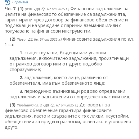
1 промяна
Чл. 7
.
(1)
Финансови задължения за
(Изм. - ДВ, бр. 67 от 2025 г.)
целите на финансовото обезпечение са задълженията,
гарантирани чрез договор за финансово обезпечение и
подлежащи на уреждане с парични вземания и/или с
получаване на финансови инструменти.
(2)
Финансовите задължения по ал.
(Нова - ДВ, бр. 67 от 2025 г.)
1 са:
1.
съществуващи, бъдещи или условни
задължения, включително задължения, произтичащи
от рамков договор или от друго подобно
споразумение;
2.
задължения, които лице, различно от
обезпечителя, има към обезпеченото лице;
3.
периодично възникващи родово определени
задължения и задължения от определен клас или вид.
(3)
Договорът за
(Предишна ал. 2 - ДВ, бр. 67 от 2025 г.)
финансово обезпечение гарантира финансовите
задължения, както и свързаните с тях лихви, неустойки,
обезщетения за вреди и разноски, освен ако е уговорено
друго.