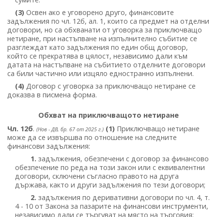
(3)
Освен ако е уговорено друго, финансовите
задължения по чл. 12б, ал. 1, които са предмет на отделни
договори, но са обхванати от уговорка за приключващо
нетиране, при настъпване на изпълнително събитие се
разглеждат като задължения по един общ договор,
който се прекратява в цялост, независимо дали към
датата на настъпване на събитието отделните договори
са били частично или изцяло едностранно изпълнени.
(4)
Договор с уговорка за приключващо нетиране се
доказва в писмена форма.
Обхват на приключващото нетиране
Чл. 12б
.
(1)
Приключващо нетиране
(Нов - ДВ, бр. 67 от 2025 г.)
може да се извършва по отношение на следните
финансови задължения:
1.
задължения, обезпечени с договор за финансово
обезпечение по реда на този закон или с еквивалентни
договори, сключени съгласно правото на друга
държава, както и други задължения по тези договори;
2.
задължения по деривативни договори по чл. 4, т.
4 - 10 от Закона за пазарите на финансови инструменти,
независимо дали се търгуват на място на търговия;