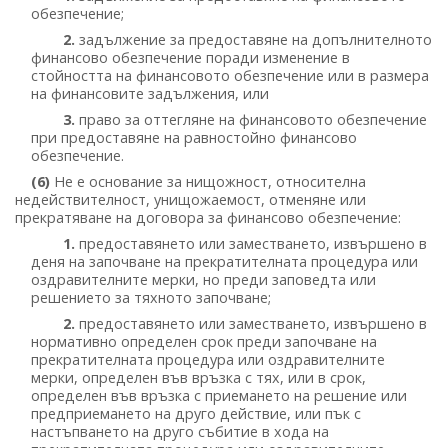
обезпечение;
2.
задължение за предоставяне на допълнителното
финансово обезпечение поради изменение в
стойността на финансовото обезпечение или в размера
на финансовите задължения, или
3.
право за оттегляне на финансовото обезпечение
при предоставяне на равностойно финансово
обезпечение.
(6)
Не е основание за нищожност, относителна
недействителност, унищожаемост, отменяне или
прекратяване на договора за финансово обезпечение:
1.
предоставянето или заместването, извършено в
деня на започване на прекратителната процедура или
оздравителните мерки, но преди заповедта или
решението за тяхното започване;
2.
предоставянето или заместването, извършено в
нормативно определен срок преди започване на
прекратителната процедура или оздравителните
мерки, определен във връзка с тях, или в срок,
определен във връзка с приемането на решение или
предприемането на друго действие, или пък с
настъпването на друго събитие в хода на