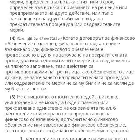
мерки, определен във връзка с тях, или в срок,
определен във връзка с приемането на решение или
предприемането на друго действие, или пък с
настъпването на друго събитие в хода на
прекратителната процедура или оздравителните
мерки.
(4)
Когато договорът за финансово
(Изм. - ДВ, бр. 67 от 2025 г.)
обезпечение е сключен, финансовото задължение е
възникнало или финансовото обезпечение е
предоставено в деня на започване на прекратителната
процедура или оздравителните мерки, но след момента
на тяхното започване, тези действия са
противопоставими на трети лица, ако обезпеченото лице
докаже, че започването на прекратителната процедура
или оздравителните мерки не са му били и не са могли да
му бъдат известни.
(5)
Не е нищожно, относително недействително,
унищожаемо и не може да бъде отменяно или
прекратявано единствено на основанията по ал. 6
задължението или правото за предоставяне на
финансово обезпечение, допълнително финансово
обезпечение или заместващо финансово обезпечение,
когато договорът за финансово обезпечение съдържа:
1.
задължение за предоставяне на финансовото