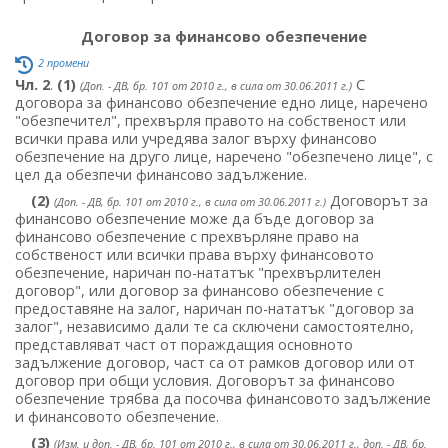
Договор за финансово обезпечение
2 промени
Чл. 2
.
(1)
С
(Доп. - ДВ, бр. 101 от 2010 г., в сила от 30.06.2011 г.)
договора за финансово обезпечение едно лице, наречено
"обезпечител", прехвърля правото на собственост или
всички права или учредява залог върху финансово
обезпечение на друго лице, наречено "обезпечено лице", с
цел да обезпечи финансово задължение.
(2)
Договорът за
(Доп. - ДВ, бр. 101 от 2010 г., в сила от 30.06.2011 г.)
финансово обезпечение може да бъде договор за
финансово обезпечение с прехвърляне право на
собственост или всички права върху финансовото
обезпечение, наричан по-нататък "прехвърлителен
договор", или договор за финансово обезпечение с
предоставяне на залог, наричан по-нататък "договор за
залог", независимо дали те са сключени самостоятелно,
представляват част от пораждащия основното
задължение договор, част са от рамков договор или от
договор при общи условия. Договорът за финансово
обезпечение трябва да посочва финансовото задължение
и финансовото обезпечение.
(3)
(Изм. и доп. - ДВ, бр. 101 от 2010 г., в сила от 30.06.2011 г., доп. - ДВ, бр.