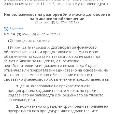
изискванията по чл. 11, ал. 3, освен ако е уговорено друго.
Неприложимост на разпоредби относно договорите
за финансово обезпечение
(Загл. изм. - ДВ, бр. 67 от 2025 г.)
1 промяна
Чл. 14
.
(1)
(Отм. - ДВ, бр. 67 от 2025 г.)
(2)
(Отм. - ДВ, бр. 67 от 2025 г.)
(3)
Договорът за финансово
(Изм. - ДВ, бр. 67 от 2025 г.)
обезпечение, както и предоставянето на финансово
обезпечение по силата на такъв договор не могат да
бъдат обявени за нищожни, относително
недействителни, унищожаеми и не могат да бъдат
отменяни или прекратявани единствено на основание, че
договорът за финансово обезпечение е сключен,
съответно финансовото обезпечение е предоставено във:
1.
деня на започване на прекратителната
процедура или оздравителните мерки, но преди
издаването на заповедта или решението за тяхното
започване, или
2.
нормативно определен срок преди започване на
прекратителната процедура или оздравителните