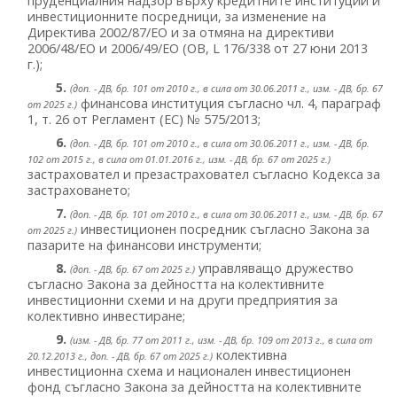
пруденциалния надзор върху кредитните институции и
инвестиционните посредници, за изменение на
Директива 2002/87/ЕО и за отмяна на директиви
2006/48/ЕО и 2006/49/ЕО (OB, L 176/338 от 27 юни 2013
г.);
5.
(доп. - ДВ, бр. 101 от 2010 г., в сила от 30.06.2011 г., изм. - ДВ, бр. 67
финансова институция съгласно чл. 4, параграф
от 2025 г.)
1, т. 26 от Регламент (ЕС) № 575/2013;
6.
(доп. - ДВ, бр. 101 от 2010 г., в сила от 30.06.2011 г., изм. - ДВ, бр.
102 от 2015 г., в сила от 01.01.2016 г., изм. - ДВ, бр. 67 от 2025 г.)
застраховател и презастраховател съгласно Кодекса за
застраховането;
7.
(доп. - ДВ, бр. 101 от 2010 г., в сила от 30.06.2011 г., изм. - ДВ, бр. 67
инвестиционен посредник съгласно Закона за
от 2025 г.)
пазарите на финансови инструменти;
8.
управляващо дружество
(доп. - ДВ, бр. 67 от 2025 г.)
съгласно Закона за дейността на колективните
инвестиционни схеми и на други предприятия за
колективно инвестиране;
9.
(изм. - ДВ, бр. 77 от 2011 г., изм. - ДВ, бр. 109 от 2013 г., в сила от
колективна
20.12.2013 г., доп. - ДВ, бр. 67 от 2025 г.)
инвестиционна схема и национален инвестиционен
фонд съгласно Закона за дейността на колективните