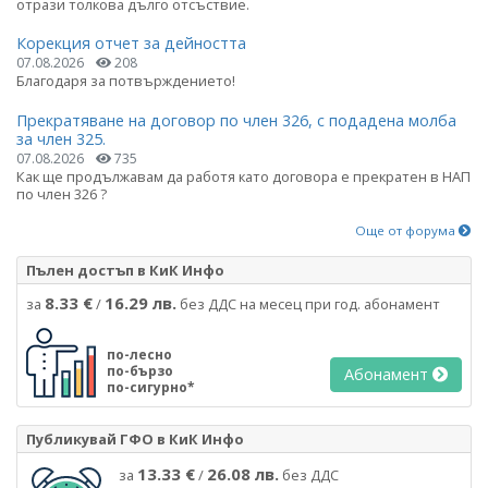
отрази толкова дълго отсъствие.
Корекция отчет за дейността
07.08.2026
208
Благодаря за потвърждението!
Прекратяване на договор по член 326, с подадена молба
за член 325.
07.08.2026
735
Как ще продължавам да работя като договора е прекратен в НАП
по член 326 ?
Още от форума
Пълен достъп в КиК Инфо
8.33 €
16.29 лв.
за
/
без ДДС на месец при год. абонамент
по-лесно
по-бързо
Абонамент
по-сигурно*
Публикувай ГФО в КиК Инфо
13.33 €
26.08 лв.
за
/
без ДДС