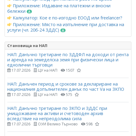
Приложение: Издаване на платежни и вносни
бележки
Калкулатор: Кое е по-изгодно ЕООД или freelancer?
Приложение: Място на изпълнение при доставка на
услуги (чл. 20б-24 ЗДДС)
Становища на НАП
НАП: Данъчно третиране по ЗДДФЛ на доходи от рента
и аренда на земеделска земя при физически лица и
еднолични търговци
17.07.2026
ЦУ на НАП
1507
НАП: Данъчен период и срокове за деклариране на
националния допълнителен данък по част Vа на ЗКПО
17.07.2026
ЦУ на НАП
575
НАП: Данъчно третиране по ЗКПО и ЗДДС при
унищожаване на активи и счетоводен архив
вследствие на непреодолима сила
17.07.2026
ОУИ Велико Търново
598