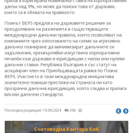
прилага коригирана номинална ставка на корпоративния
данък над 9%, но може да поиска това от държави,
които са в обхвата на правилото.
Планът BEPS предлага на държавите решения за
преодоляване на различията в съществуващите
международни данъчни правила, които позволяват на
компаниите чрез използването на схеми за агресивно
данъчно планиране да минимизират данъчните си
задължения, прехвърляйки изкуствено корпоративни
печалби към държави и юрисдикции с ниски или нулеви
данъчни ставки. Република България е със статут на
асоцииран член на Приобщаващата рамка по Плана
BEPS. Участието в тази международна инициатива
значително повиши престижа на страната ни като
прозрачна данъчна юрисдикция, която следва и прилага
високи данъчни стандарти.
Последна редакция:
19.09.2024
298
Счетоводна Кантора КиК