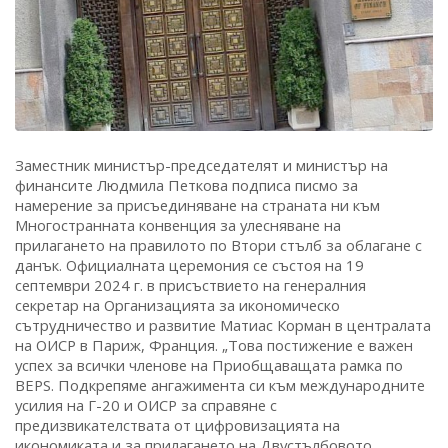
Заместник министър-председателят и министър на
финансите Людмила Петкова подписа писмо за
намерение за присъединяване на страната ни към
Многостранната конвенция за улесняване на
прилагането на правилото по Втори стълб за облагане с
данък. Официалната церемония се състоя на 19
септември 2024 г. в присъствието на генералния
секретар на Организацията за икономическо
сътрудничество и развитие Матиас Корман в централата
на ОИСР в Париж, Франция. „Това постижение е важен
успех за всички членове на Приобщаващата рамка по
BEPS. Подкрепяме ангажимента си към международните
усилия на Г-20 и ОИСР за справяне с
предизвикателствата от цифровизацията на
икономиката и за прилагането на Двустълбовото