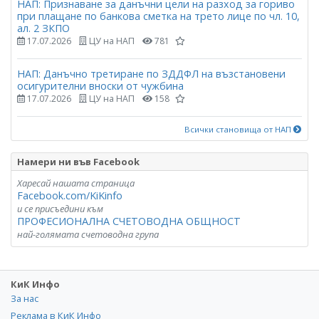
НАП: Признаване за данъчни цели на разход за гориво
при плащане по банкова сметка на трето лице по чл. 10,
ал. 2 ЗКПО
17.07.2026
ЦУ на НАП
781
НАП: Данъчно третиране по ЗДДФЛ на възстановени
осигурителни вноски от чужбина
17.07.2026
ЦУ на НАП
158
Всички становища от НАП
Намери ни във Facebook
Харесай нашата страница
Facebook.com/KiKinfo
и се присъедини към
ПРОФЕСИОНАЛНА СЧЕТОВОДНА ОБЩНОСТ
най-голямата счетоводна група
КиК Инфо
За нас
Реклама в КиК Инфо