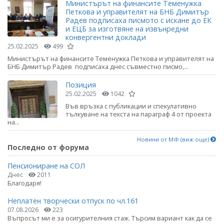
Министърът на финансите Теменужка
Петкова и управителят на БНБ Димитър
Радев подписаха писмото с искане до ЕК
и ЕЦБ за изготвяне на извънредни
конвергентни доклади
25.02.2025
499
Министърът на финансите Теменужка Петкова и управителят на
БНБ Димитър Радев подписаха днес съвместно писмо,...
Позиция
25.02.2025
1042
Във връзка с публикации и спекулативно
тълкуване на текста на параграф 4 от проекта
на...
Новини от МФ (виж още)
Последно от форума
Пенсиониране на СОЛ
Днес
2011
Благодаря!
Неплатен творчески отпуск по чл.161
07.08.2026
223
Въпросът ми е за осигурителния стаж. Търсим вариант как да се