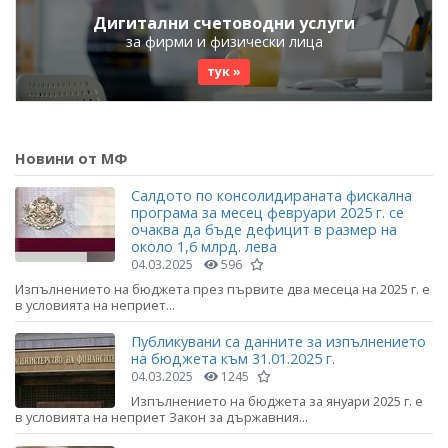
Дигитални счетоводни услуги
за фирми и физически лица
тук »
Новини от МФ
Салдото по консолидираната фискална
програма за месец февруари 2025 г. се
очаква да бъде дефицит в размер на
около 1,6 млрд. лева
04.03.2025
596
Изпълнението на бюджета през първите два месеца на 2025 г. е
в условията на неприет...
Публикувани са данните за изпълнението
на бюджета към 31.01.2025 г.
04.03.2025
1245
Изпълнението на бюджета за януари 2025 г. е
в условията на неприет Закон за държавния...