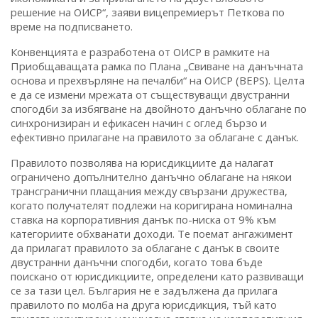
решение на ОИСР“, заяви вицепремиерът Петкова по
време на подписването.
Конвенцията е разработена от ОИСР в рамките на
Приобщаващата рамка по Плана „Свиване на данъчната
основа и прехвърляне на печалби“ на ОИСР (BEPS). Целта
е да се измени мрежата от съществуващи двустранни
спогодби за избягване на двойното данъчно облагане по
синхронизиран и ефикасен начин с оглед бързо и
ефективно прилагане на правилото за облагане с данък.
Правилото позволява на юрисдикциите да налагат
ограничено допълнително данъчно облагане на някои
трансгранични плащания между свързани дружества,
когато получателят подлежи на коригирана номинална
ставка на корпоративния данък по-ниска от 9% към
категориите обхванати доходи. Те поемат ангажимент
да прилагат правилото за облагане с данък в своите
двустранни данъчни спогодби, когато това бъде
поискано от юрисдикциите, определени като развиващи
се за тази цел. България не е задължена да прилага
правилото по молба на друга юрисдикция, тъй като