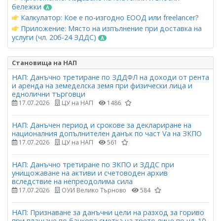
бележки
Калкулатор: Кое е по-изгодно ЕООД или freelancer?
Приложение: Място на изпълнение при доставка на
услуги (чл. 20б-24 ЗДДС)
Становища на НАП
НАП: Данъчно третиране по ЗДДФЛ на доходи от рента
и аренда на земеделска земя при физически лица и
еднолични търговци
17.07.2026
ЦУ на НАП
1486
НАП: Данъчен период и срокове за деклариране на
националния допълнителен данък по част Vа на ЗКПО
17.07.2026
ЦУ на НАП
561
НАП: Данъчно третиране по ЗКПО и ЗДДС при
унищожаване на активи и счетоводен архив
вследствие на непреодолима сила
17.07.2026
ОУИ Велико Търново
584
НАП: Признаване за данъчни цели на разход за гориво
при плащане по банкова сметка на трето лице по чл. 10,