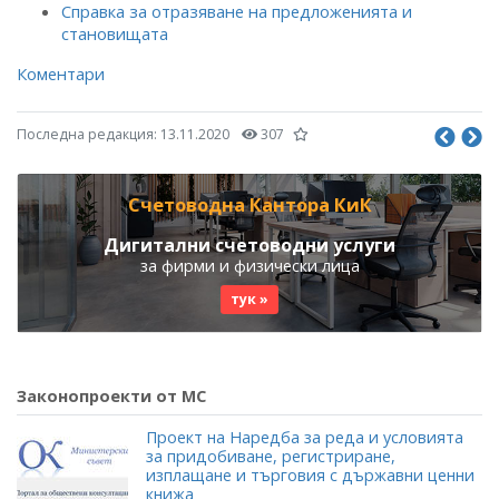
Справка за отразяване на предложенията и
становищата
Коментари
Последна редакция:
13.11.2020
307
Счетоводна Кантора КиК
Дигитални счетоводни услуги
за фирми и физически лица
тук »
Законопроекти от МС
Проект на Наредба за реда и условията
за придобиване, регистриране,
изплащане и търговия с държавни ценни
книжа