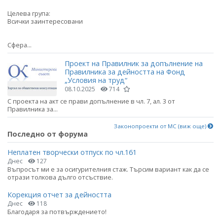
Целева група:
Всички заинтересовани
Сфера...
Проект на Правилник за допълнение на
Правилника за дейността на Фонд
„Условия на труд“
08.10.2025
714
С проекта на акт се прави допълнение в чл. 7, ал. 3 от
Правилника за...
Законопроекти от МС (виж още)
Последно от форума
Неплатен творчески отпуск по чл.161
Днес
127
Въпросът ми е за осигурителния стаж. Търсим вариант как да се
отрази толкова дълго отсъствие.
Корекция отчет за дейността
Днес
118
Благодаря за потвърждението!