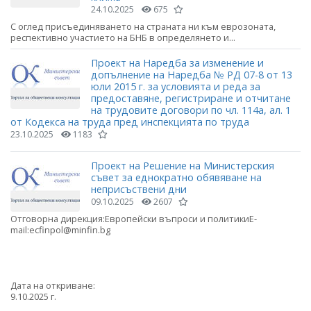
24.10.2025
675
С оглед присъединяването на страната ни към еврозоната,
респективно участието на БНБ в определянето и...
Проект на Наредба за изменение и
допълнение на Наредба № РД 07-8 от 13
юли 2015 г. за условията и реда за
предоставяне, регистриране и отчитане
на трудовите договори по чл. 114а, ал. 1
от Кодекса на труда пред инспекцията по труда
23.10.2025
1183
Проект на Решение на Министерския
съвет за еднократно обявяване на
неприсъствени дни
09.10.2025
2607
Отговорна дирекция:Европейски въпроси и политикиE-
mail:ecfinpol@minfin.bg
Дата на откриване:
9.10.2025 г.