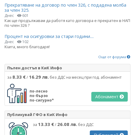
Прекратяване на договор по член 326, с подадена молба
за член 325.
Днес
601
Как ще продължавам да работя като договора е прекратен в НАП
по член 326 ?
Процент на осигуровки за стари години....
Днес
102
Kiarra, много благодаря!
Още от форума
Пълен достъп в КиК Инфо
8.33 €
16.29 лв.
за
/
без ДДС на месец при год. абонамент
по-лесно
по-бързо
Абонамент
по-сигурно*
Публикувай ГФО в КиК Инфо
13.33 €
26.08 лв.
за
/
без ДДС