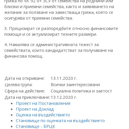
грижа по чл. 92 от ЗСУ от семейства на роднини или
близки и приемни семейства, както и заявяването на
желание за ползване на заместваща грижа, която се
осигурява от приемни семейства.
3. Прецизират се разпоредбите относно финансовите
помощи и се актуализират техните размери.
4. Намалява се административната тежест за
семействата, които кандидатстват за получаване на
финансова помощ.
Дата на откриване:
13.11.2020 г.
Целева група:
Всички заинтересовани
Сфера на действие:
Социална политика и заетост
Дата на приключване:
13.12.2020 г.
Проект на Постановление
Проект на Доклад
Оценка на въздействието
Становище по оценката на въздействието
Становище - БРЦК