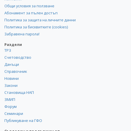
Общи условия за ползване
Абонамент за пълен достъп
Политика за защита на личните данни
Политика за бисквитките (cookies)
Забравена парола!
Раздели
ТРЗ
Счетоводство
Данъци
Справочник
Новини
Закони
Становища НАП
ЗМИП
Форум
Семинари
Публикуване на ГФО
Създаден и поддържан от