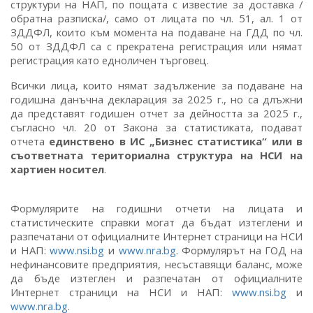
структури на НАП, по пощата с известие за доставка /
обратна разписка/, само от лицата по чл. 51, ал. 1 от
ЗДДФЛ, които към момента на подаване на ГДД по чл.
50 от ЗДДФЛ са с прекратена регистрация или нямат
регистрация като едноличен търговец.
Всички лица, които нямат задължение за подаване на
годишна данъчна декларация за 2025 г., но са длъжни
да представят годишен отчет за дейността за 2025 г.,
съгласно чл. 20 от Закона за статистиката, подават
отчета
единствено в ИС „Бизнес статистика“ или в
съответната териториална структура на НСИ на
хартиен носител
.
Формулярите на годишни отчети на лицата и
статистическите справки могат да бъдат изтеглени и
разпечатани от официалните Интернет страници на НСИ
и НАП:
www.nsi.bg
и
www.nra.bg
. Формулярът на ГОД на
нефинансовите предприятия, несъставящи баланс, може
да бъде изтеглен и разпечатан от официалните
Интернет страници на НСИ и НАП:
www.nsi.bg
и
www.nra.bg
.