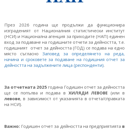
През 2026 година ще продължи да функционира
изграденият от Националния статистически институт
(НСИ) и Национална агенция за приходите (НАП) единен
вход за подаване на годишните отчети за дейността, т.е.
годишният отчет за дейността (ГОД) се подава на едно
място съгласно
Заповед за определянето на реда,
начина и сроковете за подаване на годишния отчет за
дейността на задължените лица (респонденти)
.
За отчетната 2025
година Годишен отчет за дейността
ще се попълва и подава в
ХИЛЯДИ ЛЕВОВЕ
(или в
левове
, в зависимост от указанията в отчета/справката
на НСИ).
Важно:
Годишен отчет за дейността на предприятията
в