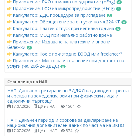
Приложение: ГФО на малко предприятие (+Eng)
Приложение: ГФО на микропредприятие (+Eng)
Калкулатор: ДДС процедура за приспадане
Калкулатор: Обезщетение за отпуски по чл.224 КТ
Калкулатор: Платен отпуск при непълна година
Калкулатор: МОД при непълно работно време
Приложение: Издаване на платежни и вносни
бележки
Калкулатор: Кое е по-изгодно ЕООД или freelancer?
Приложение: Място на изпълнение при доставка на
услуги (чл. 20б-24 ЗДДС)
Становища на НАП
НАП: Данъчно третиране по ЗДДФЛ на доходи от рента
и аренда на земеделска земя при физически лица и
еднолични търговци
17.07.2026
ЦУ на НАП
1504
НАП: Данъчен период и срокове за деклариране на
националния допълнителен данък по част Vа на ЗКПО
17.07.2026
ЦУ на НАП
574