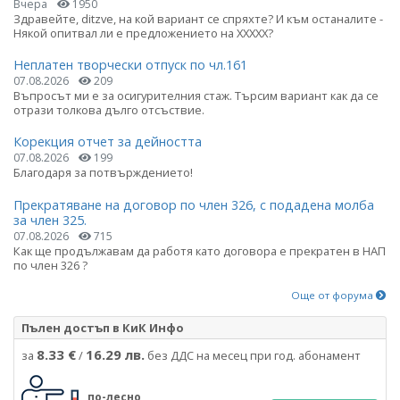
Вчера
1950
Здравейте, ditzve, на кой вариант се спряхте? И към останалите -
Някой опитвал ли е предложението на ХХХХХ?
Неплатен творчески отпуск по чл.161
07.08.2026
209
Въпросът ми е за осигурителния стаж. Търсим вариант как да се
отрази толкова дълго отсъствие.
Корекция отчет за дейността
07.08.2026
199
Благодаря за потвърждението!
Прекратяване на договор по член 326, с подадена молба
за член 325.
07.08.2026
715
Как ще продължавам да работя като договора е прекратен в НАП
по член 326 ?
Още от форума
Пълен достъп в КиК Инфо
8.33 €
16.29 лв.
за
/
без ДДС на месец при год. абонамент
по-лесно