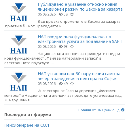
Публикувано е указание относно новия
лицензионен режим по Закона за хазарта
06.08.2026
58
Във връзка с промените в Закона за хазарта
приети в § 34 от Преходните и...
НАП внедри нова функционалност в
електронната услуга за подаване на SAF-T
05.08.2026
93
Националната агенция за приходите внедри
нова функционалност „Файл за материални запаси“ в
електронните подуслуги -...
НАП установи над 30 нарушения само за
вечер в заведения в центъра на София
05.08.2026
49
Инспектори от Главна дирекция „Фискален
контрол“ в Националната агенция за приходите установиха над
30 нарушения...
Новини от НАП (виж още)
Последно от форума
Пенсиониране на СОЛ