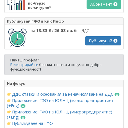
по-бързо
Абонамент
по-сигурно*
Публикувай ГФО в КиК Инфо
13.33 €
26.08 лв.
за
/
без ДДС
Публикувай
Нямаш профил?
Регистрирай се
безплатно сега и получи по-добра
функционалност!
На фокус
ДДС ставки и основания за неначисляване на ДДС
Приложение: ГФО на ЮЛНЦ (малко предприятие)
(+Eng)
Приложение: ГФО на ЮЛНЦ (микропредприятие)
(+Eng)
Публикуване на ГФО