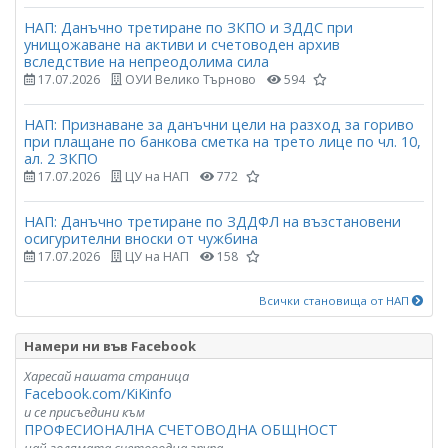
НАП: Данъчно третиране по ЗКПО и ЗДДС при
унищожаване на активи и счетоводен архив
вследствие на непреодолима сила
17.07.2026
ОУИ Велико Търново
594
НАП: Признаване за данъчни цели на разход за гориво
при плащане по банкова сметка на трето лице по чл. 10,
ал. 2 ЗКПО
17.07.2026
ЦУ на НАП
772
НАП: Данъчно третиране по ЗДДФЛ на възстановени
осигурителни вноски от чужбина
17.07.2026
ЦУ на НАП
158
Всички становища от НАП
Намери ни във Facebook
Харесай нашата страница
Facebook.com/KiKinfo
и се присъедини към
ПРОФЕСИОНАЛНА СЧЕТОВОДНА ОБЩНОСТ
най-голямата счетоводна група