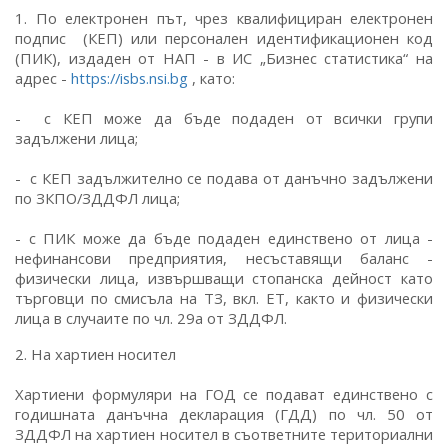
1. По електронен път, чрез квалифициран електронен
подпис (КЕП) или персонален идентификационен код
(ПИК), издаден от НАП - в ИС „Бизнес статистика“ на
адрес -
https://isbs.nsi.bg
, като:
- с КЕП може да бъде подаден от всички групи
задължени лица;
- с КЕП задължително се подава от данъчно задължени
по ЗКПО/ЗДДФЛ лица;
- с ПИК може да бъде подаден единствено от лица -
нефинансови предприятия, несъставящи баланс -
физически лица, извършващи стопанска дейност като
търговци по смисъла на ТЗ, вкл. ЕТ, както и физически
лица в случаите по чл. 29а от ЗДДФЛ.
2. На хартиен носител
Хартиени формуляри на ГОД се подават единствено с
годишната данъчна декларация (ГДД) по чл. 50 от
ЗДДФЛ на хартиен носител в съответните териториални