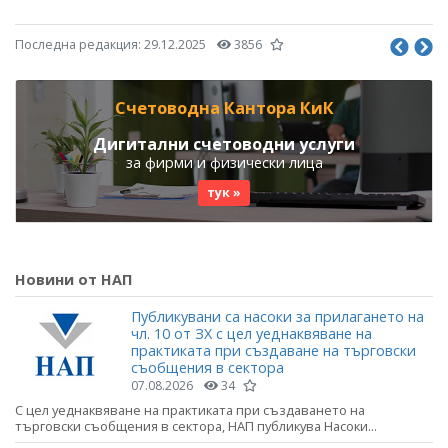
Последна редакция:
29.12.2025
3856
Счетоводна Кантора КиК
Дигитални счетоводни услуги
за фирми и физически лица
тук »
Новини от НАП
Публикувани са насоки за прилагането на
чл. 10 от ЗХ с цел уеднаквяване на
практиката при създаване на търговски
съобщения в сектора
07.08.2026
34
С цел уеднаквяване на практиката при създаването на
търговски съобщения в сектора, НАП публикува Насоки...