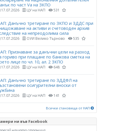
анък по част Vа на ЗКПО
17.07.2026
ЦУ на НАП
531
АП: Данъчно третиране по ЗКПО и ЗДДС при
нищожаване на активи и счетоводен архив
следствие на непреодолима сила
17.07.2026
ОУИ Велико Търново
535
АП: Признаване за данъчни цели на разход
а гориво при плащане по банкова сметка на
рето лице по чл. 10, ал. 2 ЗКПО
17.07.2026
ЦУ на НАП
648
АП: Данъчно третиране по ЗДДФЛ на
ъзстановени осигурителни вноски от
ужбина
17.07.2026
ЦУ на НАП
141
Всички становища от НАП
амери ни във Facebook
аресай нашата страница