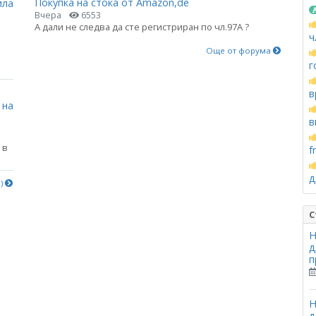
Покупка на стока от Amazon,de
ила
Вчера
6553
А дали не следва да сте регистриран по чл.97А ?
ч
Още от форума
г
в
 на
в
 в
f
д
е)
С
Н
д
п
Н
д