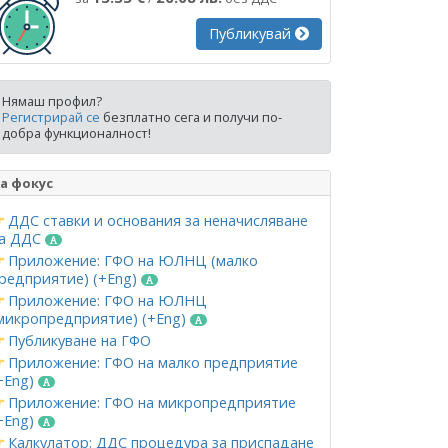
Публикувай
Нямаш профил?
Регистрирай се
безплатно сега и получи по-
добра функционалност!
а фокус
ДДС ставки и основания за неначисляване
а ДДС
Приложение: ГФО на ЮЛНЦ (малко
редприятие) (+Eng)
Приложение: ГФО на ЮЛНЦ
микропредприятие) (+Eng)
Публикуване на ГФО
Приложение: ГФО на малко предприятие
+Eng)
Приложение: ГФО на микропредприятие
+Eng)
Калкулатор: ДДС процедура за приспадане