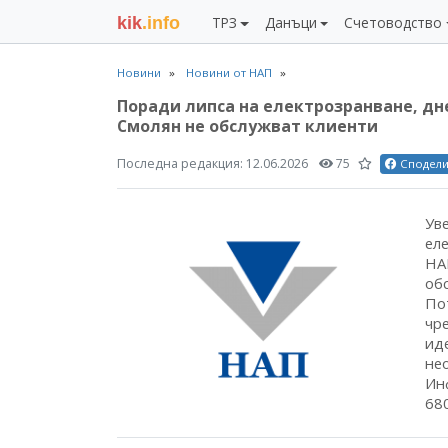
kik
.info
ТРЗ
Данъци
Счетоводство
Новини
Новини от НАП
Поради липса на електрозранване, днес
Смолян не обслужват клиенти
Последна редакция:
12.06.2026
75
Сподел
Ув
ел
НАП
об
По
чр
ид
не
Ин
68