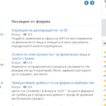
Последно от форума
Корекция на декларация по чл.50
та
Вчера
329
Подайте заявление в офиса на НАП по местоживеене
на физическото лице и опишете в него причините,
Н
поради които искате корекция на...
Услеги по електронен път за физически лица в
н
трети страни
Вчера
154
ия
п
Извинете за правописната грешка в заглавието. Не
виждам как да я коригирам. Моля, администраторите
да го оправят, ако могат.
(
Прекратяване дейността на фирма и майчинство
 в
д
Вчера
336
(
Цитат на: Creativity I. в Вчера в 10:01 " За целта фирмата
не трябва да е прекратила дейност преди 45 дневния
ми болничен предпо...
а
(