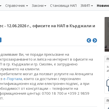
Справочник
Закони
Становища НАП
ЗМИП
Новин
 - 12.06.2026 г., офисите на НАП в Кърджали и
и
едомяваме Ви, че поради прекъсване на
ектрозахранването и липса на интернет в офисите на
П
 в гр. Кърджали и гр. Смолян, е затруднено
з
служването на клиенти.
а
требителите могат да ползват услугите на Агенцията
ез
е-Портала
, които са достъпни с персонален
ентификационен код или електронен подпис, а при
обходимост от консултации – телефоните на
формационния център: 0700 18 700 и +359 2 9859
01.
П