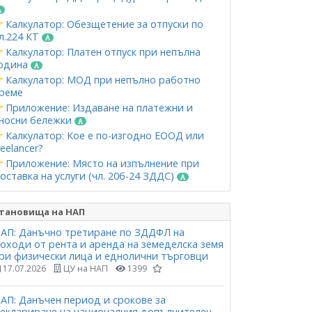
Калкулатор: Обезщетение за отпуски по
л.224 КТ
Калкулатор: Платен отпуск при непълна
одина
Калкулатор: МОД при непълно работно
реме
Приложение: Издаване на платежни и
носни бележки
Калкулатор: Кое е по-изгодно ЕООД или
reelancer?
Приложение: Място на изпълнение при
оставка на услуги (чл. 20б-24 ЗДДС)
тановища на НАП
АП: Данъчно третиране по ЗДДФЛ на
оходи от рента и аренда на земеделска земя
ри физически лица и еднолични търговци
17.07.2026
ЦУ на НАП
1399
АП: Данъчен период и срокове за
еклариране на националния допълнителен