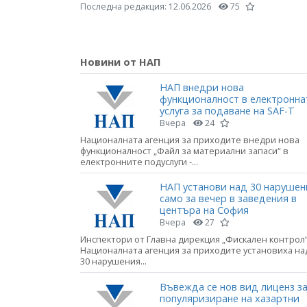
Последна редакция:
12.06.2026
75
Новини от НАП
НАП внедри нова
функционалност в електронна
услуга за подаване на SAF-T
Вчера
24
Националната агенция за приходите внедри нова
функционалност „Файл за материални запаси“ в
електронните подуслуги -...
НАП установи над 30 нарушен
само за вечер в заведения в
центъра на София
Вчера
27
Инспектори от Главна дирекция „Фискален контрол“
Националната агенция за приходите установиха на
30 нарушения...
Въвежда се нов вид лиценз з
популяризиране на хазартни