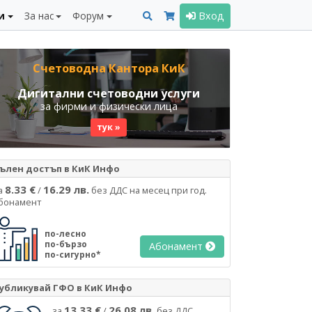
и
За нас
Форум
Вход
Счетоводна Кантора КиК
Дигитални счетоводни услуги
за фирми и физически лица
тук »
ълен достъп в КиК Инфо
8.33 €
16.29 лв.
а
/
без ДДС на месец при год.
бонамент
по-лесно
по-бързо
Абонамент
по-сигурно*
убликувай ГФО в КиК Инфо
13.33 €
26.08 лв.
за
/
без ДДС